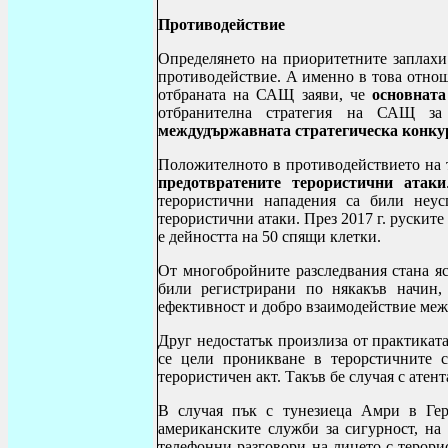
Противодействие
Определянето на приоритетните заплахи
противодействие. А именно в това отнош
отбраната на САЩ заяви, че
основната
отбранителна стратегия на САЩ за
междудържавната стратегическа конку
Положителното в противодействието на 
предотвратените терористични атаки
терористични нападения са били неу
терористични атаки. През 2017 г. рускит
е дейността на 50 спящи клетки.
От многобройните разследвания стана яс
били регистрирани по някакъв начин, 
ефективност и добро взаимодействие меж
Друг недостатък произлиза от практиката
се цели проникване в терорстичните с
терористичен акт. Такъв бе случая с атен
В случая пък с тунезиеца Амри в Гер
американските служби за сигурност, н
телефонни разговори на лицето с терори