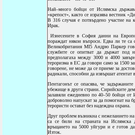
Най–много бойци от Ислямска държав
«крепост», както се изразява вестник «Д
В 316 случая е потвърдено участие на
Ирак.
Изнесените в София данни на Европо
пораждат някои въпроси. Едва ли те са 
Великобритания MI5 Андрю Паркер гов
службите се опитват да държат под на
предполагаха между 3000 и 4000 завър
тероризма в ЕС да говори само за 1500 з
говорене, не може да се приеме за дост
радикали, способни да извършат атентат 
Пентагонът се опасява, че задържаните
убежище в други страни. Сирийските дем
залавяли ежедневно по 40–50 бойци от И
доброволно напускат за да помогнат на 
терористи остават без надеждна охрана.
Друг проблем възникна с нежеланието на
са се били на страната на Ислямска 
връщането на 5000 уйгури и е готов да
Изток.