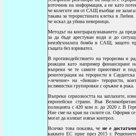
източник на информация, а не като поте
че колегите им от САЩ въобще не залага
такава за терористината клетка в Либия
че искал да убива неверници.
Методът на контраразузнаването да пред
за да бъде арестуван води и до ситуац
неизбухналата бомба в САЩ, защото пр
същата без взривател.
В противодействието на тероризма и ра
реакции като например финансиране на
въпреки че те самите приютяват и под
реинтеграция на терористи в Саудитска 
«лечение» на «бивши» терористи, кои
ислямистки групировки с оръжие в ръка.
Въпреки сериозността на заплахите, изн
европейски страни. Във Великобритан
полицията с 420 млн п. до 2020 г. В Ге
Ние сме на края на силите си. Оформя се
могат да излязат извън контрол.
Всичко това показва, че
не е достатъч
каквато ЕС прие през 2015 г. Решениет