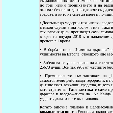
създадохме нова легитимност на стотици
по този начин проникването и на ради
оказват безсилни да преодолеят създаден
градове, в кито не смее да влезе и полиц
▪ Достъпът до модерни технически средст
в някои случаи вина носим и ние. Така 
технология да си произведат сами самон
в края на януари 2018 г. в нападение 
пренесе в Европа.
▪ В борбата ни с „Ислямска държава” ст
уязвимостта ва Европа, отколкото ние ев
▪ Забелязва се увеличаване на атентатит
25673 души. Все пак 99% от жертвите бях
▪ Преминаването към тактиката на „10
самостоятелно действащи терористи, в по
да използват всякакви средства, където
като стратегия.
Тази тактика е само пр
държава и въздържането на „Ал Кайда”,
ударите, докато тя се възстановява.
Когато започна
планово и целенасоче
командирски опит
в Европа, а около зав