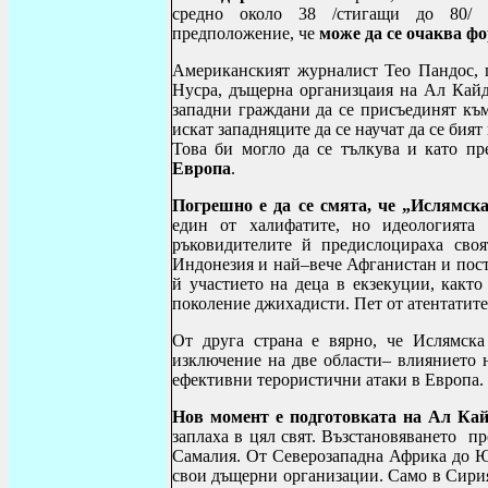
средно около 38 /стигащи до 80/ к
предположение, че
може да се очаква ф
Американският журналист Тео Пандос, 
Нусра, дъщерна организцаия на Ал Кайда
западни граждани да се присъединят към
искат западняците да се научат да се бия
Това би могло да се тълкува и като пр
Европа
.
Погрешно е да се смята, че „Ислямск
един от халифатите, но идеологията
ръковидителите й предислоцираха сво
Индонезия и най–вече Афганистан и пост
й участието на деца в екзекуции, както
поколение джихадисти. Пет от атентатите
От друга страна е вярно, че Ислямск
изключение на две области– влиянието 
ефективни терористични атаки в Европа.
Нов момент е подготовката на Ал Кай
заплаха в цял свят. Възстановяването п
Самалия. От Северозападна Африка до Ю
свои дъщерни организации. Само в Сирия