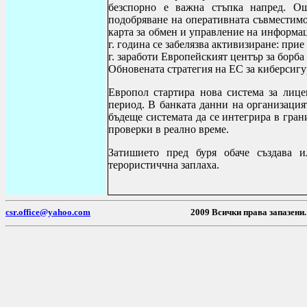
безспорно е важна стъпка напред. Ощ
подобряване на оперативната съвместим
карта за обмен и управление на информац
г. година се забелязва активизиране: при
г. заработи Европейският център за борба
Обновената стратегия на ЕС за киберсигу
Европол стартира нова система за лице
период. В банката данни на организация
бъдеще системата да се интегрира в гра
проверки в реално време.
Затишието пред буря обаче създава и
терористиччна заплаха.
csr.office@yahoo.com
2009 Всички пр