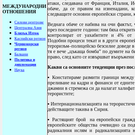
атаки, следавана от Франция, Италия, И
МЕЖДУНАРОДНИ
обаче, да се правим на изненадани, к
ОТНОШЕНИЯ
следващите основни европейски страни, к
Силови центрове
Веднага обаче се набива на очи фактът,
Централна Азия
през последните години: там бяха открит
Близък Изток
контролират от уахабитите и 4% от 
Каспийски регион
Подобни процеси текат и в други европе
Черноморски
тероризъм–полицейско безсилие доведе в
регион
тя е вече „цъкаща бомба”
по думите на 
Балкани
право, след като се извършват въоръжен
Политика и
дипломация
Какви са основните тенденции през пос
Наука
▪ Констатираме размити граници между
преливане на кадри и финанси от едните
джамии в стремежа си да налагат халифа
терористите;
▪ Интернационализацията на терористичн
действащите такива в Сирия.
▪ Растящият брой на европейски гражд
европейските общества очевидно са по
радикалния ислям и радикализацията н