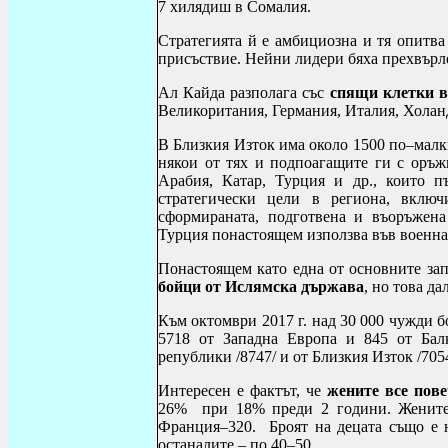
7 хилядиш в Сомалия.
Стратегията й е амбициозна и тя опитва
присъствие. Нейни лидери бяха прехвърл
Ал Кайда разполага със
спящи клетки в
Великоритания, Германия, Италия, Хола
В Близкия Изток има около 1500 по–малк
някои от тях и подпоагащите ги с оръ
Арабия, Катар, Турция и др., които п
стратегически цели в региона, вклю
сформираната, подготвена и въоръжена
Турция понастоящем използва във военна
Понастоящем като една от основните зап
бойци от Ислямска държава
, но това да
Към октомври 2017 г. над 30 000 чужди б
5718 от Западна Европа и 845 от Бал
републики /8747/ и от Близкия Изток /7054
Интересен е фактът, че
жените все пов
26% при 18% преди 2 години. Жените 
Франция–320. Броят на децата също е н
останалите – по 40–50.