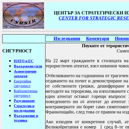
ЦЕНТЪР ЗА СТРАТЕГИЧЕСКИ 
CENTER FOR STRATEGIC RESE
Изследвания
Коментари
Новин
Поуките от терористи
СИГУРНОСТ
Симеон
На 22 март гражданите в столицата на
НАТО и ЕС
терористичен атентат, взел невинни чове
Въоържени сили
Асиметрични
Отбелязването на годишнина от трагичен а
заплахи
отдаването на почит и демонстриране на
Енергийна
сигурност
от собствените грешки, дешифриране 
Кибернетична
методите на тероризма, на използваните 
сигурност
един атентат остават горещи въпроси:
Разузнаване
поведението ни от атентат до атентат
Стратегии
и
контрамерките ни борят само симптомит
изследвания
Франкенщайн, след това се правим на из
Въоържение и
техника
Ако изходим от конкретния случай, ат
Великобритания е номер 1 сред 8–те е