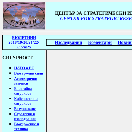
ЦЕНТЪР ЗА СТРАТЕГИЧЕСКИ 
CENTER FOR STRATEGIC RESE
БЮЛЕТИНИ
Изследвания
Коментари
Новин
2018/19
/20/21/22/
23/24/25
СИГУРНОСТ
НАТО и ЕС
Въоържени сили
Асиметрични
заплахи
Енергийна
сигурност
Кибернетична
сигурност
Разузнаване
Стратегии
и
изследвания
Въоържение и
техника