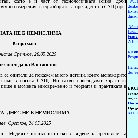
ай, която е и част от технологичната война, доби
"Was 
азумни измерения, след изборите за президент на САЩ през
denken
Extre
dazwi
"Weni
Laszlo
НАТА НЕ Е НЕМИСЛИМА
Frank
Zeitu
Втора част
Kissi
ислав Сретков, 28.05.2025
Pengui
ез погледа на Вашингтон
Helmu
der V
сме се опитали да покажем много истини, които менажерите
о око в посока САЩ. Но какво проследяват хората от
 пише в момента едновременно и теорията и практиката в
БЮЛ
техно
наука
Посл
Пред
А ДНЕС НЕ Е НЕМИСЛИМА
№
1
лав Сретков, 24.05.2025
ите.
M
едиите постоянно тръбят за водене на преговори, за