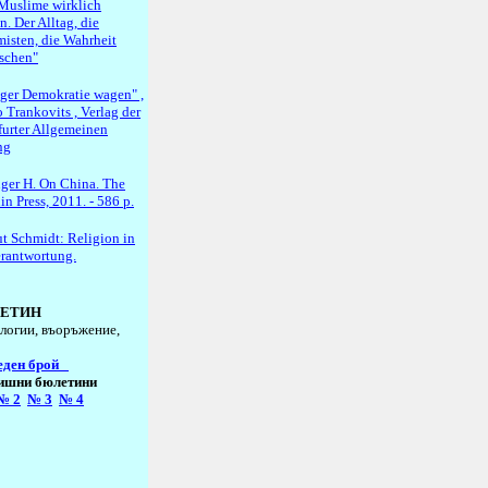
Muslime wirklich
. Der Alltag, die
misten, die Wahrheit
schen"
ger Demokratie wagen" ,
 Trankovits , Verlag der
furter Allgemeinen
ng
nger H. On China. The
n Press, 2011. - 586 p.
t Schmidt: Religion in
erantwortung.
ЕТИН
логии, въоръжение,
еден брой
ишни бюлетини
№
2
№
3
№
4