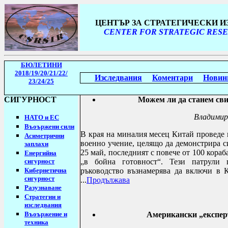
ЦЕНТЪР ЗА СТРАТЕГИЧЕСКИ 
CENTER FOR STRATEGIC RESE
БЮЛЕТИНИ
2018/19
/20/21/22/
Изследвания
Коментари
Новин
23/24/25
СИГУРНОСТ
Можем ли да станем сви
Владимир
НАТО и ЕС
Въоържени сили
В края на миналия месец Китай проведе 
Асиметрични
военно учение, целящо да демонстрира сил
заплахи
25 май, последният с повече от 100 кораб
Енергийна
сигурност
„в бойна готовност“. Тези патрули п
Кибернетична
ръководство възнамерява да включи в К
сигурност
...
Продължава
Разузнаване
Стратегии
и
изследвания
Въоържение и
Американски „експерт
техника