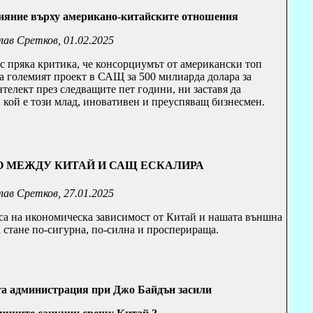
ияние върху американо-китайските
отношения
лав Сретков, 01.02.2025
 с пряка критика, че консорциумът от американски топ
а големият проект в САЩ за 500 милиарда долара за
телект през следващите пет години, ни заставя да
кой е този млад, иновативен и преуспяващ бизнесмен.
 МЕЖДУ КИТАЙ И САЩ ЕСКАЛИРА
лав Сретков, 27.01.2025
са на икономическа зависимост от Китай и нашата външна
а стане по-сигурна, по-силна и просперираща.
а администрация при Джо Байдън засили