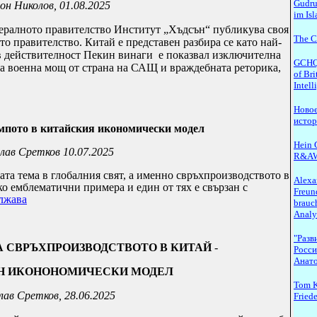
Gudru
он Николов, 01.08.2025
im Is
ералното правителство Институт „Хъдсън“ публикува своя
The C
то правителство. Китай е представен разбира се като най-
 в действителност Пекин винаги
е показвал изключителна
GCHQ.
на военна мощ от страна на САЩ и враждебната реторика,
of Bri
Intel
Новое
исто
емпото в китайския икономически модел
Hein G
лав Сретков
10.07.2025
R&A
та тема в глобалния свят, а именно свръхпроизводството в
Alexa
о емблематични примера и един от тях е свързан с
Freun
лжава
brauch
Analy
"Разв
А СВРЪХПРОИЗВОДСТВОТО В КИТАЙ
-
Росси
Анато
Н ИКОНОНОМИЧЕСКИ МОДЕЛ
Tom K
лав Сретков, 28.06.2025
Fried