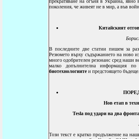
прекратяване на огъня в Украйна, явно 
поколения, че живеят не в мир, а във вой
Китайският отгов
Борис
В последните две статии пишем за раз
Резюмето върху съдържанието на ново и
много одобрителен резонанс сред наши ве
малко допълнителна информация п
биотехнологиите
и предстоящето бъдеще
ПОРЕ
Нов етап в тех
Tesla
под удари на два фронта
Този текст е кратко продължение на наш