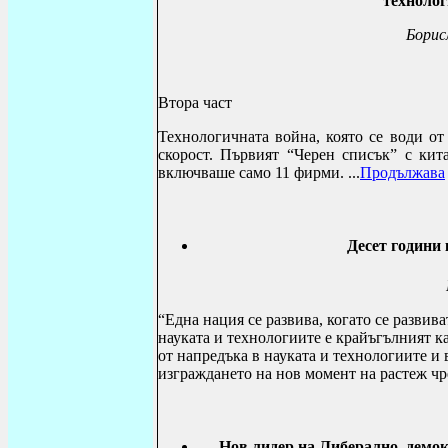
технолог
Борис
Втора част
Технологичната война, която се води 
скорост. Първият “Черен списък” с кит
включваше само 11 фирми.
...
Продължава
Десет години 
“Една нация се развива, когато се развив
науката и технологиите е крайъгълният к
от напредъка в науката и технологиите и 
изграждането на нов момент на растеж чр
Нов лидер на Либерално–демок