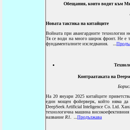
Обещания, които водят към Мин
Новата тактика на китайците
Войната при авангардните технологии не
Тя се води на много широк фронт. Не е т
фундаменталните изследвания.
...
Продъ
Технол
Контраатаката на
Deeps
Борис
На 20 януари 2025 китайците приветств
един мощен фойерверк, който няма да 
DeepSeek Artificial Inteligence Co
.
Ltd
. Хан
технологична машина високоефективния
название
R
1
.
...
Продължава