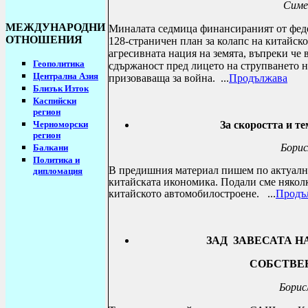
Симе
МЕЖДУНАРОДНИ
Миналата седмица финансираният от фед
ОТНОШЕНИЯ
128-страничен план за колапс на китайско
агресивната нация на земята, въпреки че
Геополитика
сдържаност пред лицето на струпването 
Централна Азия
призоваваща за война.
...
Продължава
Близък Изток
Каспийски
регион
Черноморски
За скоростта и т
регион
Борис
Балкани
Политика и
В предишния материал пишем по актуална
дипломация
китайската икономика. Подали сме няколк
китайското автомобилостроене.
...
Продъ
ЗАД ЗАВЕСАТА Н
СОБСТВЕ
Борис