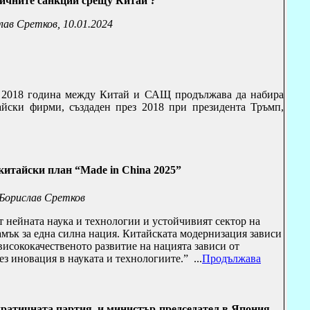
ичните санкции срещу Китай ?
лав Сретков, 10.01.2024
от 2018 година между Китай и САЩ продължава да набира
айски фирми, създаден през 2018 при президента Тръмп,
китайски план “
Made in China
2025”
Борислав Сретков
ат нейната наука и технологии и устойчивият сектор на
амък за една силна нация. Китайската модернизация зависи
висококачественото развитие на нацията зависи от
ез иновация в науката и технологиите.”
...
Продължава
ратичната партия и министър-председател в Япония