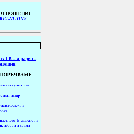
 ОТНОШЕНИЯ
 RELATIONS
 в ТВ
– и радио
–
давания
ЕПОРЪЧВАМЕ
ливата суперсила
стият пазар
ският възел на
ните
илетието. В сянката на
и, избори и войни