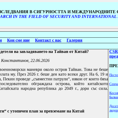
ИЗСЛЕДВАНИЯ В СИГУРНОСТТА И МЕЖДУНАРОДНИТЕ
ARCH IN THE FIELD OF SECURITY AND INTERNATIONAL
и
Кои сме ние
Контакт с нас
Галерия
детели на завладяването на Тайван от Китай?
CSR
пре
 Константинов, 22.06.2026
ПР
военноморски маневри около остров Тайван. Това не беше
ата му. През 2026 г. беше ден като всеки друг. На 6, 19 и
Песте
а, Пекин проведе „съвместни патрули“, някои от които бяха
оследователно обграждаха острова, който китайското
Сенче
итайската народна република до 2049 г., дори със сила.
Косов
Балка
Десет
лидер
и“ с утопичен план за превземане на Китай