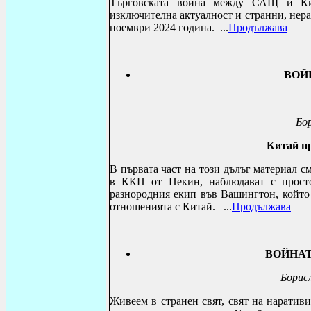
Търговската война между САЩ и Кит
изключителна актуалност и странни, нер
ноември 2024 година.
...
Продължава
ВОЙ
Бор
Китай пр
В първата част на този дълъг материал 
в ККП от Пекин, наблюдават с прост
разнородния екип във Вашингтон, който
отношенията с Китай.
...
Продължава
ВОЙНАТ
Борис
Живеем в странен свят, свят на наратив