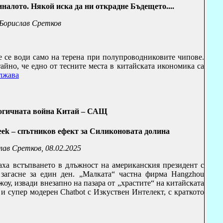
алото. Някой иска да ни открадне Бъдещето....
Борислав Сретков
 се води само на терена при полупроводниковите чипове.
айно, че едно от тесните места в китайската икономика са
лжава
огичната война Китай – САЩ
eek
– спътников ефект за Силиконовата долина
лав Сретков, 08.02.2025
аха встъпването в длъжност на американския президент с
загасне за един ден. „Малката“ частна фирма
Hangzhou
жоу, извади внезапно на пазара от „храстите“ на китайската
 и супер модерен
Chatbot
с Изкуствен Интелект, с краткото