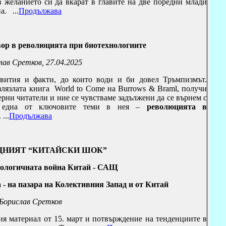
в желанието си да вкарат в главите на две поредни млади
на.
...
Продължава
ор в революцията при биотехнологиите
лав Сретков, 27.04.2025
вития и факти, до които води и би довел Тръмпизмът.
злязлата книга
World to Come
на
Burrows & Braml
, получи
рни читатели и ние се чувстваме задължени да се върнем с
о една от ключовите теми в нея –
революцията в
.
...
Продължава
ДНИЯТ “КИТАЙСКИ ШОК”
нологичната война Китай - САЩ
 - на пазара на Колективния Запад и от Китай
Борислав Сретков
ия материал от 15. март и потвърждение на тенденциите в