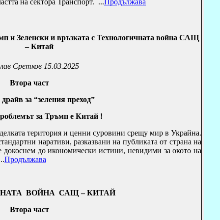
стта на сектора Транспорт.
...
Продължава
п и Зеленски и връзката с Технологичната война САЩ
– Китай
лав Сретков
15.03.2025
Втора част
драйв за “зеления преход”
проблемът за Тръмп е Китай !
сделката територия и ценни суровини срещу мир в Украйна.
тандартни наративи, разказвани на публиката от страна на
е докоснем до икономически истини, невидими за окото на
..
Продължава
НАТА ВОЙНА САЩ – КИТАЙ
Втора част