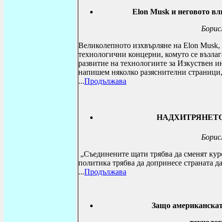
Elon Musk
и неговото вл
Борис
Великолепното изхвърляне на
Elon Musk
,
технологични концерни, комуто се възлаг
развитие на технологиите за Изкуствен ин
напишем няколко разяснителни страници, 
...
Продължава
НАДХИТРЯНЕТО
Борис
„Съединените щати трябва да сменят кур
политика трябва да допринесе страната д
...
Продължава
Защо американскат