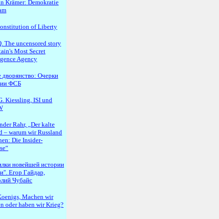
n Krämer: Demokratie
lam
onstitution of Liberty
 The uncensored story
tain's Most Secret
ligence Agency
 дворянство: Очерки
рии ФСБ
. Kiessling, ISI und
W
nder Rahr, „Der kalte
d – warum wir Russland
en: Die Insider-
se“
илки новейшей истории
и". Егор Гайдар,
лий Чубайс
oenigs, Machen wir
en oder haben wir Krieg?