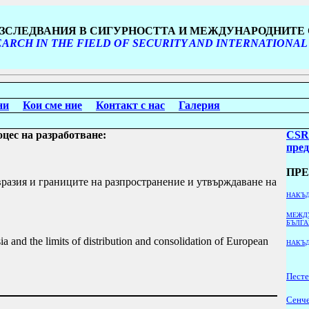
ИЗСЛЕДВАНИЯ В СИГУРНОСТТА И МЕЖДУНАРОДНИТ
ARCH IN THE FIELD OF SECURITY AND INTERNATIONAL
ни
Кои сме ние
Контакт с нас
Галерия
оцес на разработване:
CSR
пре
ПР
разия и границите на разпространение и утвърждаване на
НАКЪД
МЕЖД
БЪЛГ
 and the limits of distribution and consolidation of European
НАКЪД
Песте
Сенче