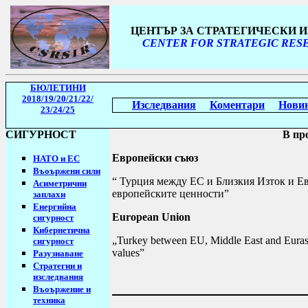
ЦЕНТЪР ЗА СТРАТЕГИЧЕСКИ 
CENTER FOR STRATEGIC RESE
БЮЛЕТИНИ
2018/19
/20/21/22/
Изследвания
Коментари
Нови
23/24/25
СИГУРНОСТ
В пр
Европейски съюз
НАТО и ЕС
Въоържени сили
“ Турция между ЕС и Близкия Изток и Ев
Асиметрични
европейските ценности”
заплахи
Енергийна
European Union
сигурност
Кибернетична
„Turkey between EU, Middle East and Eurasia
сигурност
values”
Разузнаване
Стратегии
и
изследвания
Въоържение и
техника