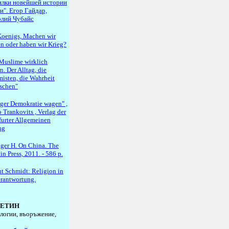
илки новейшей истории
и". Егор Гайдар,
лий Чубайс
oenigs, Machen wir
en oder haben wir Krieg?
Muslime wirklich
. Der Alltag, die
misten, die Wahrheit
schen"
ger Demokratie wagen" ,
 Trankovits , Verlag der
furter Allgemeinen
ng
nger H. On China. The
n Press, 2011. - 586 p.
t Schmidt: Religion in
erantwortung.
ЕТИН
логии, въоръжение,