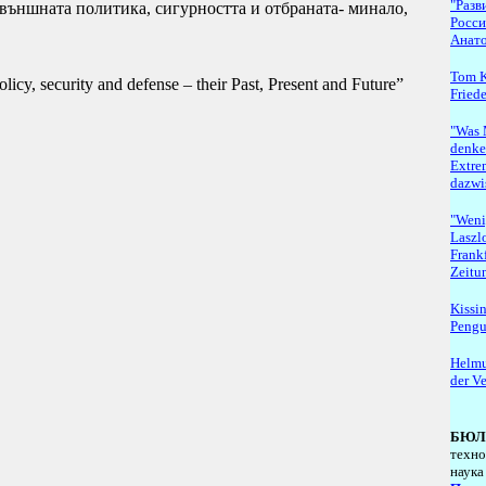
"Разв
 външната политика, сигурността и отбраната- минало,
Росси
Анато
Tom K
policy, security and defense – their Past, Present and Future”
Fried
"Was 
denken
Extre
dazwi
"Weni
Laszlo
Frank
Zeitu
Kissi
Pengui
Helmu
der V
БЮЛ
техно
наука