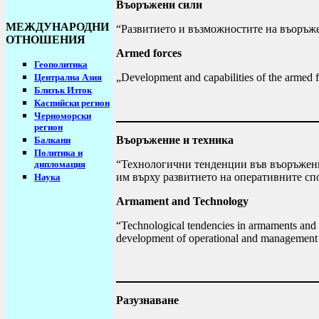
Въоръжени сили
МЕЖДУНАРОДНИ
“Развитието и възможностите на въоръже
ОТНОШЕНИЯ
Armed forces
Геополитика
„
Development and capabilities of the armed f
Централна Азия
Близък Изток
Каспийски регион
Черноморски
регион
Въоръжение и техника
Балкани
Политика и
“Технологични тенденции във въоръжени
дипломация
им върху развитието на оперативните сп
Наука
Armament and Technology
“
Technological tendencies in armaments and m
development of operational and management c
Разузнаване