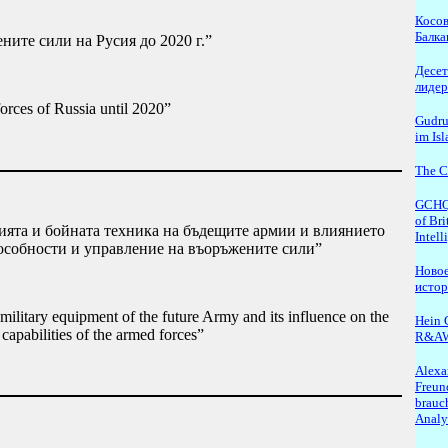
Косов
Балка
ните сили на Русия до 2020 г.”
Десет
лидер
orces of Russia until 2020”
Gudru
im Is
The C
GCHQ.
of Bri
ята и бойната техника на бъдещите армии и влиянието
Intel
особности и управление на въоръжените сили”
Новое
исто
ilitary equipment of the future Army and its influence on the
Hein G
apabilities of the armed forces”
R&A
Alexa
Freun
brauch
Analy