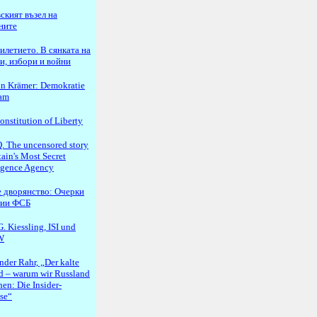
ският възел на
ните
илетието. В сянката на
и, избори и войни
n Krämer: Demokratie
lam
onstitution of Liberty
 The uncensored story
tain's Most Secret
ligence Agency
 дворянство: Очерки
рии ФСБ
. Kiessling, ISI und
W
nder Rahr, „Der kalte
d – warum wir Russland
en: Die Insider-
se“