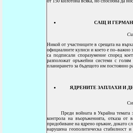
от 150 килотона всяка, но способна да но
САЩ И ГЕРМАН
Си
Никой от участниците в срещата на върха
официалните кулиси и което е по–важно 
са подписали споразумение според кое
разположат оръжейни системи с голям 
планирането за бъдещото им постоянно р
ЯДРЕНИТЕ ЗАПЛАХИ И 
Си
Преди войната в Украйна темата з
контрола на въоръженията, отказа от 
придобиване на ядрено оръжие, докато сле
нарушена геополитическа стабилност и