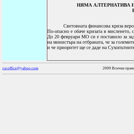
НЯМА АЛТЕРНАТИВА Н
Световната финансова криза вероятно 
По-опасно е обаче кризата в мисленето,
До 20 февруари МО си е поставило за за
на министъра на отбраната, че за големи
и че приоритет ще се даде на Сухопътнит
csr.office@yahoo.com
2009 Всич