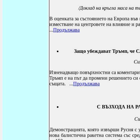
/Доклад на кръгла маса на 
В оценката за състоянието на Европа във
изместване на центровете на влияние и р
...
Продължава
Защо убеждават Тръмп, че 
Си
Изненадващо повърхностни са коментарит
Тръмп е на път да промени решението си 
същата.
...
Продължава
С ВЪЗХОДА НА 
Си
Демонстрацията, която извърши Русия с 
нова балистична ракетна система със ср