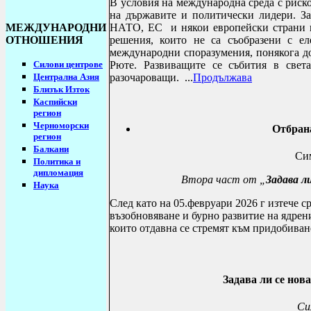
В условия на международна среда с риск
на държавите и политически лидери. За
МЕЖДУНАРОДНИ
НАТО, ЕС и някои европейски страни п
ОТНОШЕНИЯ
решения, които не са съобразени с е
международни споразумения, понякога до
Силови центрове
Рюте. Развиващите се събития в свет
Централна Азия
разочароващи.
...
Продължава
Близък Изток
Каспийски
регион
Черноморски
Отбрана
регион
Балкани
Сим
Политика и
дипломация
Втора част от „
Задава л
Наука
След като на 05.февруари 2026 г изтече 
възобновяване и бурно развитие на ядрен
които отдавна се стремят към придобиван
Задава ли се нов
Си