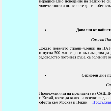
нерационално поведение на великите си
човечеството и шансовете да ги избегнем
Доволни от войнат
Симеон Ник
Докато повечето страни–членки на НАТО
отпусна 500 млн евро и възнамерява да 
задоволство потриват ръце, са големите к
Сериозен ли е п
Си
Предложенията на президента на САЩ Дон
и Китай, което да включва всички видове
оферта към Москва и Пекин
....
Продължа