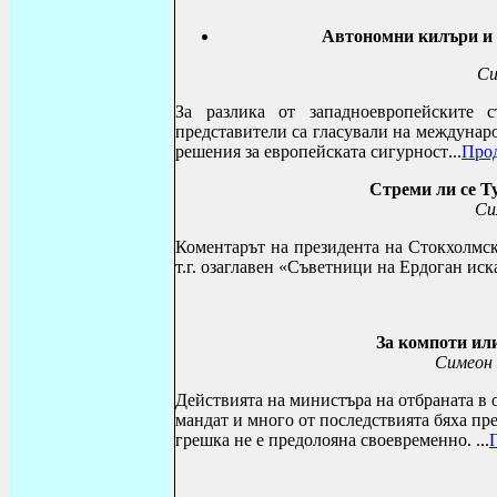
Автономни килъри и 
Си
За разлика от западноевропейските 
представители са гласували на междуна
решения за европейската сигурност
...
Про
Стреми ли се 
Си
Коментарът на президента на Стокхолмск
т.г. озаглавен «Съветници на Ердоган иск
За компоти ил
Симеон 
Действията на министъра на отбраната в 
мандат и много от последствията бяха пр
грешка не е предолояна своевременно. ...