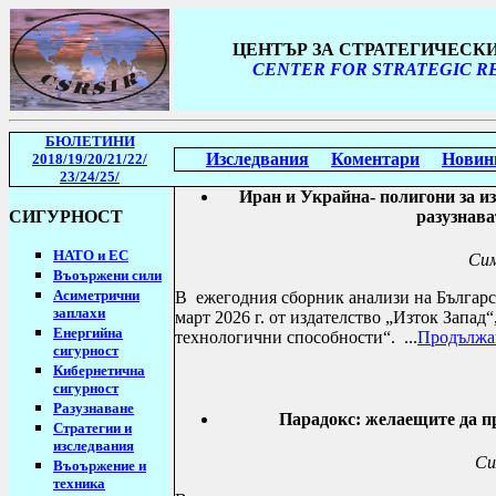
ЦЕНТЪР ЗА СТРАТЕГИЧЕСК
CENTER FOR STRATEGIC RE
БЮЛЕТИНИ
Изследвания
Коментари
Новин
2018/19
/20/21/22/
23/24/25
/
Иран и Украйна- полигони за и
СИГУРНОСТ
разузнава
НАТО и ЕС
Сим
Въоържени сили
Асиметрични
В
ежегодния сборник анализи на Българск
заплахи
март 2026 г. от издателство „Изток Запад
Енергийна
технологични способности“.
...
Продължа
сигурност
Кибернетична
сигурност
Разузнаване
Парадокс: желаещите да п
Стратегии
и
изследвания
Си
Въоържение и
техника