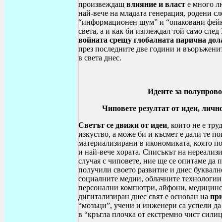
произвеждащ
влияние и власт
е много лю
най-вече на младата генерация, родени сл
“информационен шум” и “опаковани фейк 
света, а и как би изглеждал той само след
войната
срещу
глобалната парична дол
през последните две години и въоръженит
в света днес.
Идеите за полупров
Чиповете
резултат от
идеи, личн
Светът се движи от идеи
, които не е тру
изкуство, а може би и късмет е дали те п
материализирани в икономиката, която п
и най-вече х
o
рата. Списъкът на нереализи
случая с чиповете, ние ще се опитаме да 
получили своето развитие и днес буквалн
социалните медии, облачните технологии,
персонални компютри, айфони, медицинс
дигитализиран днес свят е основан на
пр
“мозъци”, учени и инженери са успели да
в “кръгла плочка от екстремно чист силиц