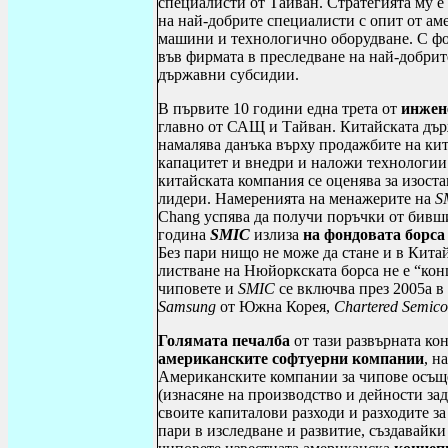
специалисти от Тайван. Стратегията му е
на най-добрите специалисти с опит от ам
машини и технологично оборудване. С фо
във фирмата в преследване на най-добрит
държавни субсидии.
В първите 10 години една трета от
инжен
главно от САЩ и Тайван. Китайската дър
намалява данъка върху продажбите на ки
капацитет и внедри и наложи технологии 
китайската компания се оценява за изост
лидери. Намеренията на менажерите на
S
Chang
успява да получи поръчки от бивш
година
SMIC
излиза
на фондовата борса
Без пари нищо не може да стане и в Кита
листване на Нюйоркската борса не е “кон
чиповете и
SMIC
се включва през 2005а 
Samsung
от Южна Корея,
Chartered
Semico
Голямата печалба
от тази развърната к
американските софтуерни компании
, н
Американските компании за чипове осъщ
(изнасяне на производство и дейности зад
своите капиталови разходи и разходи
те
за
пари в изследване и развитие, създавайк