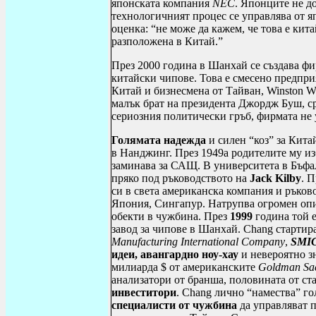
японската компания
NEC
. Японците не д
технологичният процес се управлява от я
оценка: “не може да кажем, че това е кит
разположена в Китай.”
През 2000 година в Шанхай се създава фи
китайски чипове. Това е смесено предпри
Китай и бизнесмена от Тайван,
Winston
W
малък брат на президента Джордж Буш, с
сериозния политически гръб, фирмата не у
Голямата надежда
и
силен
“коз” за Кита
в Нанджинг. През 1949а родителите му из
заминава за САЩ. В университета в Бъфал
пряко под ръководството на
Jack
Kilby
. 
си в света американска компания и ръков
Япония, Сингапур. Натрупва огромен опи
обекти в чужбина. През
1999
година той 
завод за чипове в Шанхай.
Chang
стартир
Manufacturing
International
Company
,
SMI
идеи, авангардно ноу
-
хау
и невероятно з
милиарда $ от американските
Goldman
Sa
анализатори от бранша, половината от ст
инвеститори
.
Chang
лично “намества” го
специалисти от чужбина
да управляват 