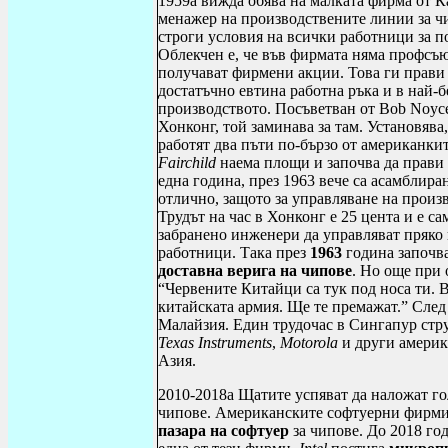
1959а вижда обява на малката фирма от
менажер на производствените линии за чи
строги условия на всички работници за п
Облекчен е, че във фирмата няма профсъюз
получават фирмени акции. Това ги прави
достатъчно евтина работна ръка и в най-
производството. Посъветван от
Bob
Noyc
Хонконг, той заминава за там. Установява
работят два пъти по-бързо от американки
Fairchild
наема площи и започва да прави
една година, през 1963 вече са асамблир
отлично, защото за управляване на произ
Трудът на час в Хонконг е 25 цента и е с
забранено инженери да управляват пряко 
работници. Така през
1963
година започв
доставна верига на чипове
. Но още при 
“Червените Китайци са тук под носа ти. 
китайската армия. Ще те премажат.” След
Малайзия. Един трудочас в Сингапур струв
Texas
Instruments
,
Motorola
и други америк
Азия.
2010-2018
a
Щатите успяват да наложат го
чипове.
Американските софтуерни фирм
пазара на софтуер
за чипове. До 2018 год