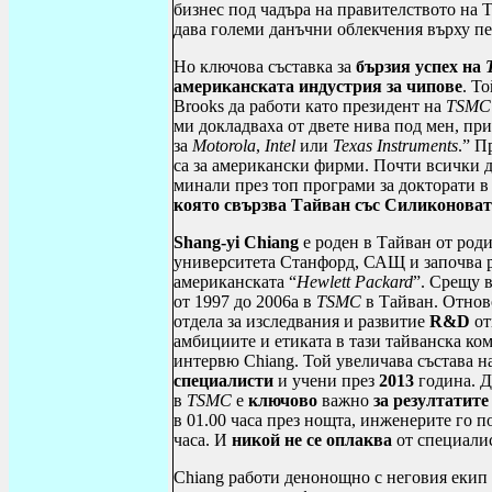
бизнес под чадъра на правителството на 
дава големи данъчни облекчения върху пе
Но ключова съставка за
бързия успех на
американската индустрия за чипове
. Т
Brooks
да работи като президент на
TSMC
ми докладваха от двете нива под мен, п
за
Motorola
,
Intel
или
Texas
Instruments
.” П
са за американски фирми. Почти всички д
минали през топ програми за докторати в
която свързва Тайван със Силиконоват
Shang
-
yi
Chiang
е роден в Тайван от род
университета Станфорд, САЩ и зап
оч
ва 
американската “
Hewlett
Packard
”. Срещу 
от 1997 до 2006а в
TSMC
в Тайван. Отнов
отдела за изследвания и развитие
R
&
D
от
амбициите и етиката в тази тайванска ком
интервю
Chiang
. Той увеличава състава 
специалисти
и учени през
2013
година. Д
в
TSMC
е
ключово
важно
за
резултатите
в 01
.00
часа през нощта, инженерите
го
п
часа. И
никой не се оплаква
от специали
Chiang
работи денонощно с неговия екип 