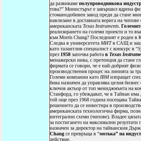
да развиваме
полупроводникова
индуст
това?” Министърът е завършил ядрена фи
стоманодобивен завод преди да стане мин
навлизане в доставната верига на чипове 
американската
Texas
Instruments
.
Големит
реализирането на големи проекти и то въ
към
Morris
Chang
? Последният е роден в 
Следва в университета
МИТ
в САЩ и защи
като талантлив специалист с конкурс в “
S
през
1958
започва работа
в
Texas
Instrume
менажерски нива, с претенция да стане г
фирмата се говори, че е най-добрият физ
производствения процес на линията за тр
Големи компании като
IBM
изпращат спец
бива назначен да управлява целия бизнес
ключов актьор от топ мениджмънта на ко
Станфорд, го убеждават, че в Тайван има 
той още през 1968 година посещава Тайва
решението да се инвестира в производств
американската технологична фирма, позна
интегрални схеми (чипове). Владее цяла
за постигането на максимални резултати
назначен за директор на тайванския Дър
Chang
се превръща в “
мозъка” на индуст
действие.