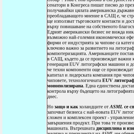
сенатори в Конгреса пишат писмо до през
получавайки цялата американска държав
преобладаващото мнение в САЩ е, че стра
ще използват търговските контакти и дос
върху повишаване на собственото благосъс
Едрият американски бизнес не вижда ника
възможно най-големия икономически ефек
фирми от индустрията за чипове са катег
ключово важно за развитието на литограф
компютеризацията. Американците постав
в САЩ, където да се произвеждат важни 
генерация
EUV
литографски машини и до
че техни компоненти още се произвеждат
капитал и лидерската компания при чипо
чиповете, технологичната
EUV
литогра
монополизирана
. Една единствена доста
контрола върху бъдещето на литографията,
днес.
Но
защо и как
холандците от
ASML
се
с
започват бизнеса с най-новата
EUV
литогр
сложен и комплексен проект - управление
завършения продукт. При това те произве
машината. Вътрешната
дисциплина
и из
желязна и президентът на
ASML
им обявяв