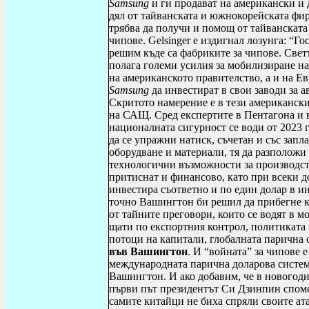
Samsung
и ги продават на американски и 
дял от тайванската и южнокорейската фир
трябва да получи и помощ от тайванскат
чипове.
Gelsinger
е издигнал лозунга: “Гос
решим къде са фабриките за чипове. Свет
полага големи усилия за мобилизиране на 
на американското правителство, а и на Е
Samsung
да инвестират в свои заводи за 
Скритото намерение е в тези американски
на САЩ. Сред експертите в Пентагона и
националната сигурност се води от 2023 
да се упражни натиск, съчетан и със запл
оборудване и материали, тя да разполож
технологични възможности за производст
притиснат и финансово, като при всеки д
инвестира съответно и по един долар в 
точно Вашингтон би решил да прибегне 
от тайните преговори, които се водят в 
щати по експортния контрол, политиката 
потоци на капитали, глобалната парична с
във Вашингтон
. И “войната” за чипове 
международната парична доларова система
Вашингтон. И ако добавим, че в новогоди
първи път президентът Си Дзинпин спомен
самите китайци не биха спрял
и
своите ат