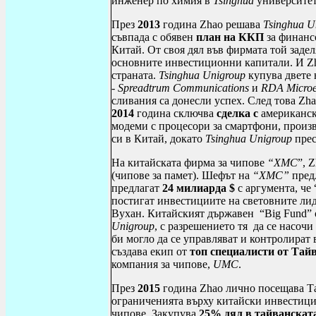
инженер по
химия в
Tsinghua
университет
През
2013
година
Zhao
решава
Tsinghua
U
съвпада с обявен
план на ККП
за финанс
Китай. От своя дял във фирмата той заделя
основните инвестиционни капитали. И
Z
страната.
Tsinghua
Unigroup
купува двете 
-
Spreadtrum
Communications
и
RDA
Microe
сливания са донесли успех. След това
Zha
2014
година сключва
сделка с
американск
модеми с процесори за смартфони, произ
си в Китай, докато
Tsinghua
Unigroup
пре
На китайската фирма за чипове
“
XMC
”,
Z
(чипове за памет). Шефът на
“
XMC
”
предл
предлагат
24 милиарда $
с аргумента, че 
постигат инвестициите на световните ли
Вухан. Китайският държавен “
Big
Fund
”
Unigroup
, с разрешението тя да се насоч
би могло да се управляват и контролират 
създава екип от
топ специалисти от Тай
компания за чипове,
UMC
.
През
2015
година
Zhao
лично посещава Та
ограниченията върху китайски инвестиции
чипове. Закупува
25% дял
в тайванскат