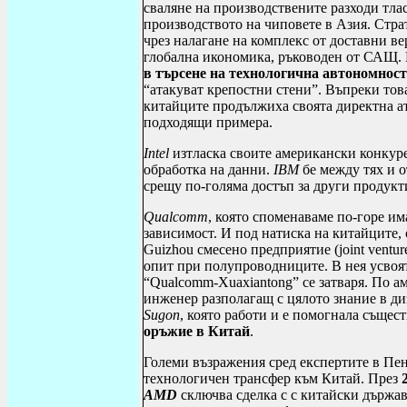
сваляне на производствените разходи тлас
производството на чиповете в Азия. Стра
чрез налагане на комплекс от доставни в
глобална икономика, ръководен от САЩ.
в търсене на технологична автономност
“атакуват крепостни стени”. Въпреки тов
китайците продължиха своята директна а
подходящи примера.
Intel
изтласка своите американски конкурен
обработка на данни.
IBM
бе между тях и о
срещу по-голяма достъп за други продукт
Qualcomm
, която споменаваме по-горе им
зависимост. И под натиска на китайците,
Guizhou
смесено предприятие (
joint
ventur
опит при полупроводниците. В нея усвоят
“
Qualcomm
-
Xuaxiantong
” се затваря. По 
инженер разполагащ с цялото знание в д
Sugon
, която работи и е помогнала същес
оръжие в Китай
.
Големи възражения сред експертите в Пен
технологичен трансфер към Китай. През
2
AMD
сключва сделка с с китайски държав