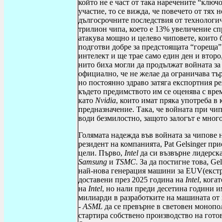
който не е част от така наречените “клю
участие, то се вижда, че повечето от тях 
дългосрочните последствия от технологич
трилион чипа, което е 13% увеличение с
атакува мощно и целево чиповете, които 
подготви добре за предстоящата “гореща”
интелект и ще трае само един ден и второ
нито биха могли да продължат войната з
официално, че не желае да ограничава тъ
но постоянно здраво затяга експортния р
където предимството им се оценява с вре
като
Nvidia
, които имат пряка употреба в
предназначение. Така, че войната при чи
води безмилостно, защото залогът е много
Голямата надежда във войната за чипове
резидент на компанията,
Pat
Gelsinger
прие
цели. Първо,
Intel
да си възвърне лидерск
Samsung
и
TSMC
. За да постигне това,
Gel
най-нова генерация машини за
EUV
(
екст
доставени през 2025 година на
Intel
, кога
на
Intel
, но нали преди десетина години 
милиарди в разработките на машината от 
-
ASML
да се превърне в световен монопол
стартира собствено производство на гото