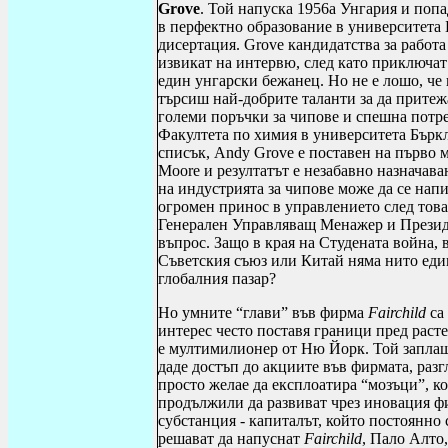
Grove
. Той напуска 1956а Унгария и поп
в перфектно образование в университета 
дисертация.
Grove
кандидатства за работа
извикат на интервю, след като приключа
един унгарски бежанец. Но не е лошо, че
търсиш най-добрите таланти за да прите
големи поръчки за чипове и спешна потр
Факултета по химия в университета Бъркл
списък,
Andy
Grove
е поставен на първо 
Moore
и резултатът е незабавно назначава
на индустрията за чипове може да се нап
огромен принос в управлението след тов
Генерален Управляващ Менажер и Президе
въпрос. Защо в края на Студената война, 
Съветския съюз или Китай няма нито един
глобалния пазар?
Но умните “глави” във фирма
Fairchild
са
интерес често поставя граници пред раст
е мултимилионер от Ню Йорк. Той заплаща
даде достъп до акциите във фирмата, раз
просто желае да експлоатира “мозъци”, к
продължили да развиват чрез иновация фи
субстанция - капиталът, който постоянно
решават да напуснат
Fairchild
, Пало Алто