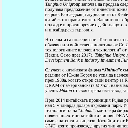
Tsinghua
Unigroup
започва да продава сле
получава предложение от инвестиционн
изцяло. Разследващи журналисти от
Reute
китайското правителство. Вашингтон забр
подход е в противоречие с действащото в
и инсайдърска търговия.
Но нещата са по-сериозни. Тези опити за 
обявявената войнствена политика от Си 
технологичните ключови технологии” от 2
Пекин. Само през 2017а
Tsinghua
Unigrou
Development
Bank
и
Industry
Investment
Fu
Случаят с китайската фирма
“
Jinhua
”
е е
разлика от Южна Корея не успя да навлез
през 1988а, когато откри свой център за
R
DRAM
от американската
Mikron
, назнача
учени.
Mikron
от своя страна има завод за
През 2014 китайската провинция
Fujian
ре
над 5 милиарда долара държавни пари. Уч
технологията на “
Jinhua
”, което е разбир
появят по-евтини китайски чипове
DRA
само с патенти и лицензи. Китайците от
F
UMC
, която произвежда другия тип чипов