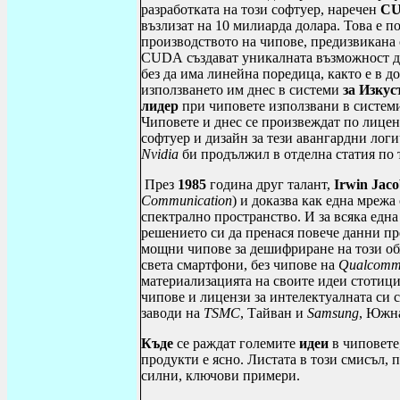
разработката на този софтуер, наречен
C
възлизат на 10 милиарда долара. Това е 
производството на чипове, предизвикана
CUDA
създават уникалната възможност д
без да има линейна поредица, както е в 
използването им днес в системи
за Изкус
лидер
при чиповете използвани в систем
Чиповете и днес се произвеждат по лицен
софтуер и дизайн за тези авангардни логи
Nvidia
би продължил в отделна статия по 
През
1985
година друг талант,
Irwin
Jaco
Communication
) и доказва как една мреж
спектрално пространство. И за всяка една
решението си да пренася повече
д
ан
н
и пр
мощни чипове за дешифриране на този обх
света смартфони, без чипове на
Qualcom
материализацията на своите идеи стотици
чипове и лицензи за интелектуалната си 
заводи на
TSMC
, Тайван и
Samsung
, Южна
Къде
се раждат големите
идеи
в чиповете
продукти е ясно. Листата в този смисъл, п
силни, ключови примери.