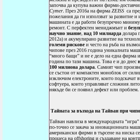
започва да купува важни фирми-доставчи
Cymer
. През 2016а на фирма
ZEISS
са пре
пожелания да ги използват за развитие и
машината е да работи безупречно минимум 
ремонт. С перфектен мениджмънт и
безу
научно знание
,
над 10 милиарда
долара 
2012а) и акумулирано развитие на технол
големи рискове
и често на ръба на възм
чипове през 2016 година уникалната маш
“много бащи” и не е дело на една фирма 
година по тази машина. Това е и до днес
100 милиона долара
. Самият чип произв
се състои от компактен моноблок от сили
изключим електроните, които подскачат в
софтуера, които управляват сложния лит
някъде би се появил дефект или проблем.
Тайната за възхода на Тайван при чип
Тайван навлиза в международната “игра” 
по-точно се закача за иновационната ма
американски фирми в търсене на ниска се
процеса на
offshoring
и създаване на контр