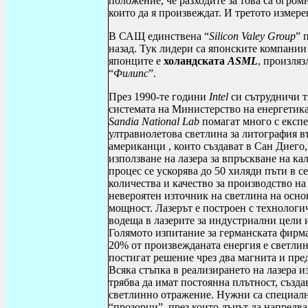
положение,
че
разходите за това са огром
които да я произвеждат. И третото измер
В САЩ единствена “
Silicon
Valey
Group
” 
назад. Тук лидери са японските компани
японците е
холандската
ASML
, произляз
“
Филипс
”.
През 1990-те години
Intel
си сътрудничи т
системата на Министерство на енергетик
Sandia
National
Lab
помагат много с експе
ултравиолетова светлина за литография в
американци , които създават в Сан Диег
използване на лазера
за впръскване
на ка
процес се ускорява до 50 хиляди пъти в с
количества и качество за производство на
невероятен източник на светлина на осно
мощност. Лазерът е построен с технолог
водеща в лазерите за индустриални цели
Голямото изпитание за германската фирма
20% от произвежданата енергия е светли
постигат решение чрез два магнита и пред
Всяка стъпка в реализирането на лазера 
трябва да имат постоянна плътност, създа
светлинно отражение. Нужни са специалн
“прозорци”, през които лъчът да напредв