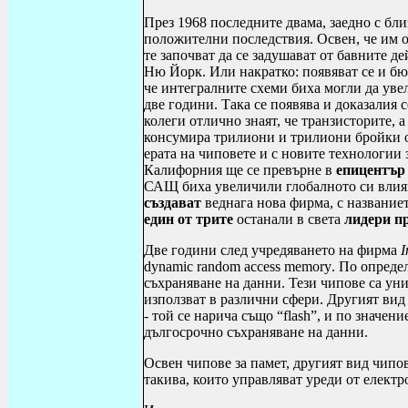
През 1968 последните двама, заедно с бли
положителни последствия. Освен, че им от
те започват да се задушават от бавните 
Ню Йорк. Или накратко: появяват се и б
че интегралните схеми биха могли да уве
две години. Така се появява и доказалия с
колеги отлично знаят, че транзисторите, 
консумира трилиони и трилиони бройки 
ерата на чиповете и с новите технологии
Калифорния ще се превърне в
епицентър 
САЩ биха увеличили глобалното си влия
създават
веднага нова фирма, с названиет
един от трите
останали в света
лидери п
Две години след учредяването на фирма
I
dynamic
random
access
memory
. По опреде
съхраняване на данни. Тези чипове са ун
използват в различни сфери. Другият вид
- той се нарича също “
flash
”, и по значени
дългосрочно съхраняване на данни.
Освен чипове за памет, другият вид чипов
такива, които управляват уреди от електр