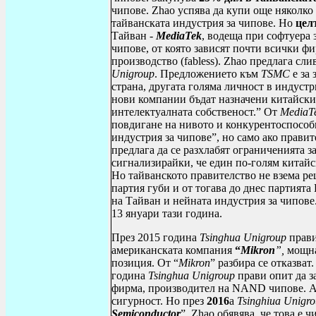
чипове.
Zhao
успява да купи още няколко
тайванската индустрия за чипове. Но
цел
Тайван -
MediaTek
, водеща при софтуера 
чипове, от която зависят почти всички ф
производство (
fabless
).
Zhao
предлага сли
Unigroup
. Предложението към
TSMC
е за 
страна, другата голяма личност в индустр
нови компании бъдат назначени китайски 
интелектуалната собственост.” От
MediaT
повдигане на нивото и конкурентоспособ
индустрия за чипове”, но само ако прави
предлага да се разхлабят ограниченията 
сигнализирайки, че един по-голям китайс
Но тайванското правителство не взема р
партия губи и от тогава до днес партията
на Тайван и нейната индустрия за чипове
13 януари тази година.
През 2015 година
Tsinghua
Unigroup
прави
американската компания
“
Mikron
”,
мощна 
позиция.
От “
Mikron
” разбира се отказва
година
Tsinghua
Unigroup
прави опит да з
фирма, производител на
NAND
чипове. А
сигурност. Но през
2016
а
Tsinghiua
Unigro
Semiconductor
”.
Zhao
обявява, че това е 