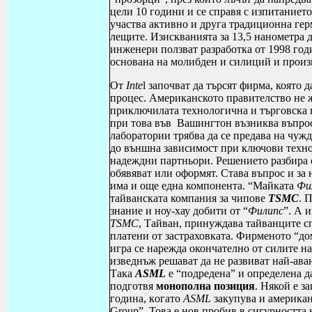
цели 10 години и се справя с изпитанието
участва активно и друга традиционна ге
лещите. Изискванията за 13,5 нанометра 
инженери ползват разработка от 1998 го
основана на молибден и силиций и произв
От
Inte
l
започват да търсят фирма, която 
процес. Американското правителство не ж
приключилата технологична и търговска 
при това във Вашингтон възниква въпрос
лаборатории трябва да се предава на чужд
до външна зависимост при ключови техно
надеждни партньори. Решението разбира с
обявяват или оформят. Става въпрос и за
има и още една компонента. “Майката
Фи
тайванската компания за чипове
TSMC
. 
знание и ноу
-
хау добити от “
Филипс
”. А 
TSMC
, Тайван, принуждава тайванците с
платени от застраховката. Фирменото “до
игра се нарежда окончателно от силите н
изведнъж решават да не развиват най-ав
Така
ASML
е “подредена” и определена д
подготвя
монополна
позиция
. Някой е з
година
, к
огато
ASML
закупува и американ
Group
”. Това е нов пробив в сигурностт