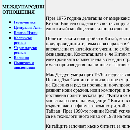
МЕЖДУНАРОДНИ
ОТНОШЕНИЯ
През 1975 година делегация от американс
Геополитика
Китай.
Bardeen
споделя
на
своята съпруга
Централна Азия
едно китайско общество силно разслоено 
Близък Изток
Каспийски
Политическата надстройка в Китай, която
регион
полупроводниците, няма своя паралел в 
Черноморски
впечатлени от китайските учени, но амби
регион
безнадеждни. Констатацията е, че Китай 
Балкани
електрониката осъществена в съседни стр
Политика и
имало производство на чипове с търговск
дипломация
Мао Дзедун умира
п
рез 1976 и веднага сл
Пекин, Дън Сяопин организира през мар
на Дневния и ред са поставени полупрово
развият нови оръжия, нови компютри и п
поставена политическата цел: “
Китай се 
могъл да разчита на чужденци.” Когато в 
първата частна фирма за компютри, той е
Тайван. През 1990-те години Китай успяв
са на технологичното ниво от 1978 на тез
Китайците започват късно битката за чип