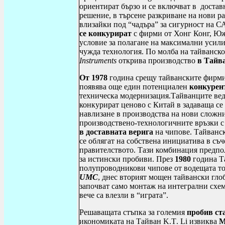
ориентират бързо и се включват в достав
решение, в търсене разкриване на нови р
влизайки под “чадъра” за сигурност на 
се конкурират
с фирми от Хонг Конг, Юж
условие за полагане на максимални усили
чужда технология. По молба на тайванск
Instruments
открива производство
в Тайв
От 1978
година срещу тайванските фирми 
появява още един потенциален
конкурен
техническа модернизация.Тайванците ведн
конкурират ценово с Китай в задаваща се 
навлизане в производства на нови сложн
производствено-технологичните връзки 
в
доставната верига
на чипове. Тайванск
се облягат на собствена инициатива в съ
правителството. Тази комбинация предпо
за истински пробиви. През
1980
година Та
полупроводникови чипове от водещата т
UMC
, днес вторият мощен тайвански гло
започват само монтаж на интегрални схем
вече са влезли в “играта”.
Решаващата стъпка за големия
пробив ста
икономиката на Тайван
K
.
T
.
Li
извиква
M