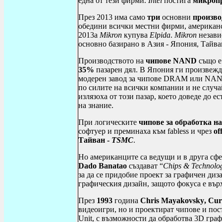
една от тези фирми.
Intel
постига
микропр
През 2013 има само
три
основни
произво
обедини всички местни фирми, американ
2013а
Mikron
купува
Elpida
.
Mikron
незави
основно базирано в Азия - Япония, Тайв
Производството на
чипове
NAND
също е
35%
пазарен дял. В Япония ги произвеж
модерен завод за чипове
DRAM
или
NA
по силите на всички компании и не случ
излязоха от този пазар, което доведе до 
на знание.
При логическите
чипове за обработка н
софтуер и преминаха към
fabless
и чрез
of
Тайван -
TSMC
.
Но американците са ведущи и в друга сфе
Dado
Banatao
създават “
Chips
&
Technolo
за да се придобие проект за графичен диз
графическия дизайн, защото фокуса е върх
През
1993
година
Chris
Mayakovsky
,
Cur
видеоигри, но и проектират чипове и пос
Unit
, с възможности да обработва 3
D
графи