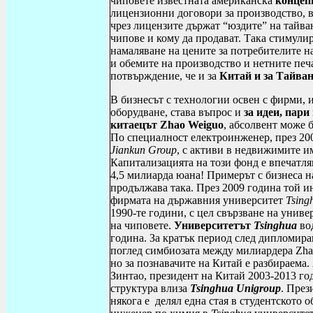
чиповете известната американска
концеп
лицензионни договори за производство
,
в
чрез лицензите държат “юздите” на тайв
чипове и кому да продават. Така стимули
намаляване на цените за потребителите на
и обемите на производство и нетните печа
потвърждение, че и за
Китай и за Тайва
В
б
изнесът с технологии освен с фирми,
оборудване, става въпрос и
за идеи, пари
китаецът
Zhao
Weiguo
, абсолвент може 
По специалност електроинженер, през 2
Jiankun
Group
, с активи в недвижимите и
Капитализацията на този фонд е впечатл
4,5 милиарда юана! Примерът с бизнеса н
продължава така. През 2009 година той и
фирмата на държавния университет
Tsing
1990-те години, с цел свързване на униве
на чиповете.
Университетът
Tsinghua
вод
година. За кратък период след дипломир
поглед симбиозата между милиардера
Zha
но за познавачите на Китай е разбираема.
Зинтао, президент на Китай 2003-2013 год
структура влиза
Tsinghua
Unigroup
. През
някога е делял една стая в студентското