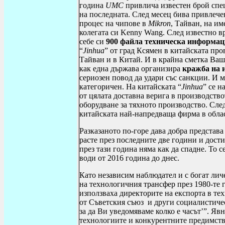
година
UMC
привлича известен брой спе
на последната. След месец бива привлеч
процес на чипове в
Mikron
, Тайван, на и
колегата си
Kenny
Wang
. След известно 
себе си
900 файла техническа информа
“
Jinhua
” от град Ксямен в китайската пр
Тайван и в Китай. И в крайна сметка Ваш
как една държава организира
кражба на
сериозен повод да удари със санкции. И 
категоричен.
Н
а китайската “
Jinhua
” се н
от цялата доставна верига в производств
оборудване за тяхното производство. Сле
китайската най-напредваща фирма в облас
Разказаното по-горе дава добра представ
расте през последните две години и дости
през тази година няма как да спадне. То с
води от 2016 година до днес.
Като независим наблюдател и с богат лич
на технологичния трансфер през 1980-те 
използваха директорите на експорта в т
от Съветския съюз и други социалистиче
за да Ви уведомяваме колко е часът’”. Яв
технологиите и конкурентните предимств