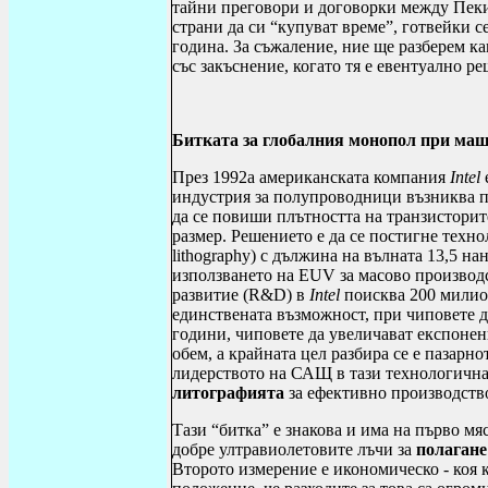
тайни преговори и договорки между Пеки
страни да си “купуват време”, готвейки с
година. За съжаление, ние ще разберем ка
със закъснение, когато тя е евентуално р
Битката за глобалния монопол при маш
През 1992а американската компания
Intel
индустрия за полупроводници възниква пр
да се повиши плътността на транзисторит
размер. Решението е да се постигне техно
lithography
) с дължина на вълната 13,5 на
използването на
EUV
за масово производс
развитие (
R
&
D
)
в
Intel
поисква 200 милион
единствената възможност, при чиповете д
години, чиповете да увеличават експонен
обем, а крайната цел разбира се е пазарн
лидерството на САЩ в тази технологична
литографията
за ефективно производств
Тази “битка” е знакова и има на първо мя
добре ултравиолетовите лъчи за
полагане
Второто измерение е икономическо - коя 