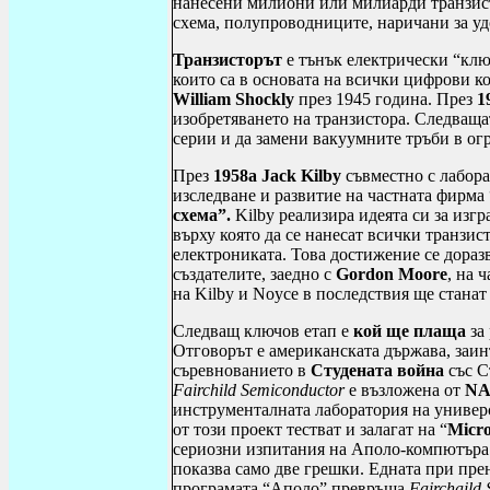
нанесени милиони или милиарди транзист
схема, полупроводниците, наричани за уд
Транзисторът
е тънък електрически “клю
които са в основата на всички цифрови ко
William
Shockly
през 1945 година. През
1
изобретяването на транзистора. Следваща
серии и да замени вакуумните тръби в о
През
1958а
Jack
Kilby
съвместно с
лабор
изследване и развитие на частната фирма 
схема”.
Kilby
реализира идеята си за изг
върху която да се нанесат всички транзис
електрониката. Това достижение се доразв
създателите, заедно с
Gordon
Moore
, на 
на
Kilby
и
Noyce
в последствия ще станат
Следващ ключов етап е
кой ще плаща
за
Отговорът е американската държава, заин
съревнованието в
Студената война
със С
Fairchild
Semiconductor
е възложена от
NA
инструменталната лаборатория на универ
от този проект тестват и залагат на “
Micro
сериозни изпитания на Аполо-компютъра 
показва само две грешки. Едната при пре
програмата “Аполо” превръща
Fairchaild