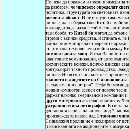
Но нека да покажем и някои примери за
т
да разберем, че
чиповете определят свет
политика, структурата на световната ико
военната област
. И не е трудно ако малк
чипове, да разберем защо Китай е мобили
милиарди за да развие собствено автоном
тази борба, то
Китай би могъл
да обърне
стреми с всички средства. Истината е, че
война бе доминирана от ядрените оръжия.
стартирана технологична война между Ки
компютърната мощ
. И във Вашингтон и
квантовите комуникации, от автономнит
космическите войски, всичко изисква ав
контролират тяхното производство. Заво
чипове. Но всеки чип, който се произвежд
знанието и лицензите на Силиконовата
са съвременния петрол”. Нефт би могло д
мощни компютри зависи от повече тесни м
държат няколко американски компании и 
други материали
доставят японците. Хо
ултравиолетова литография
. В света н
доставната верига на чипове под 7 наноме
произвежда за пазара над
1 трилион чипо
Тайванския пролив не е изолирано от ис
и изискванията на акционерите в америк