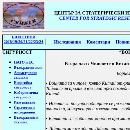
ЦЕНТЪР ЗА СТРАТЕГИЧЕСКИ 
CENTER FOR STRATEGIC RESE
БЮЛЕТИНИ
2018/19
/20/21
/
22/23/24
Изследвания
Коментари
Новин
СИГУРНОСТ
“ВО
НАТО и ЕС
В
тора част: Чиповете в Китай
Въоържени сили
Асиметрични
Борис
заплахи
Енергийна
▪
В
ойната за чипове, която Китай открит
сигурност
Тайванския пролив и въвлича през послед
Кибернетична
Китай
сигурност
Разузнаване
▪
Идеите за полупроводниците се ражда
Стратегии
и
личности, конкуренция и колективни, глоб
изследвания
Въоържение и
▪
Битката за глобалния монопол при маш
техника
▪
Тайната за възхода на Тайван при чипо