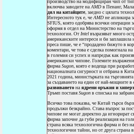
производство на модифициран чип от типа
включва заводите на
AMD
в
Пенанг, Мала
дял
на
китайците
, заедно с цялата техно
Интересното тук е,
че
AMD
не апликира з
SFIUS
, която одобрява всички операции 
оформя в отдел на Министерство на търго
технологии. От
Intel
възразяват много ост
американските интереси и би заплашила 
преса пише, че е “продадено бижуто в кор
коментари, че това е сделка помогнала на
в големия си успех и напредък как произв
американски чипове. Големите възражения
фирма
Sugon
, която е водеща при разраб
националната сигурност и отбрана в Кита
2021 година, министърката на търговият
за създаването на един от най-мощните в
развиването
на
ядрени оръжия и хипер
Тръмп поставя
Sugon
в списъка на забран
Всичко това показва, че Китай търси бърз
продължи безкрайно. Става въпрос за по
чипове не могат директно да игнорират св
фирма започне да губи реализация на голя
страна всяка технологична фирма и без н
технологични тайни, но от друга страна в