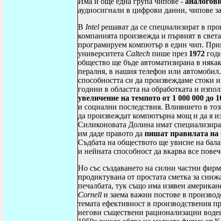
Има и още една група чипове -
аналогов
аудиосигнали в цифрови данни, чипове з
В
Intel
решават да се специализират в пр
компанията произвежда и първият в свет
програмируем компютър в един чип. При
университета
Caltech
пише през
1972
годи
общество ще бъде автоматизирана в няка
пералня, в нашия телефон или автомобил
способността си да произвеждаме стоки и
години в областта на обработката и изпо
увеличение на темпото
от 1 000 000 до 1
и социални последствия. Влиянието в тоз
да произвеждат компютърна мощ и да я из
Силиконовата Долина имат специализиран
им даде правото да
пишат
правилата на
Съдбата на обществото ще увисне на бала
и нейната способност да вкарва все пове
Но със създаването на силни частни фирм
продиктувана от простата сметка за сниж
печалбата, тук също има изявен америка
Cornell
и заема важни постове в производ
темата ефективност в производствения пр
негови съществени рационализации водещ