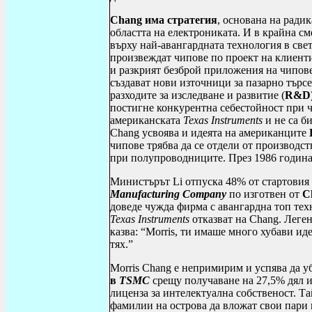
Chang
има стратегия
, основана на ради
областта на електрониката. И в крайна см
върху най-авангардната технология в свет
произвеждат чипове по проект на клиентит
и разкрият безброй приложения на чиповет
създават нови източници за пазарно търсе
разходите за изследване и развитие (
R
&
D
постигне конкурентна себестойност при ч
американската
Texas
Instruments
и не са б
Chang
усвоява и идеята на американците
чипове трябва да се отдели от производст
при полупроводниците. През 1986 годин
Министърът
Li
отпуска 48% от стартовия
Manufacturing
Company
по изготвен от
C
доведе чужда фирма с авангардна топ те
Texas
Instruments
отказват на
Chang
. Леге
казва: “
Morris
, ти имаше много хубави идеи
тях.”
Morris
Chang
е непримирим и успява да у
в
TSMC
срещу получаване на 27,5% дял и 
лиценза за интелектуална собственост. Т
фамилии на острова да вложат свои пари