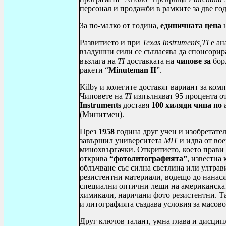
персонал
и
продажби в рамките за две го
За по-малко от година,
единичната цена
н
Развитието и при
Texas
Instruments
,
TI
е ан
въздушни сили се съгласява да спонсорир
възлага на
TI
доставката на
чипове за
бор
ракети “
Minuteman
II
”.
Kilby
и колегите доставят вариант за ком
Чиповете на
TI
изпълняват 95 процента о
Instruments
доставя
100 хиляди чипа по
(Минитмен).
През
1958
година друг учен и изобретател
завършил университета
MIT
и идва от во
минохвъргачки. Откритието, което прави
открива
“фотолитографията”
, известна
облъчване със силна светлина или ултрав
резистентни материали, водещо до нанася
специални оптични лещи на американска
химикали, наричани фото резистентни. Та
и литографията създава условия за масов
Друг ключов талант, умна глава и дисцип