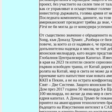
проект, без участието на силен тим от тал
как се управляват и осъществяват големи
инвеститор държавата, голяма армия от м
Последната компонента, данните, на този
американският президент трябва да знае,
First
не би могла да се конкурира успешно
От съществено значение е обръщението н
Song
,
към Доналд Тръмп
: „
Разбира се биз
повече, за което аз се надявам е, че през
допълнителна надежда и мисля, че той де
японския милиардер, като виден представ
Глобалния Централизиран Капитал. Извес
в края на 2023 тя изтегли своите сериоз
първия освободен транш, от Китай дире
ролята на Китай, мир в света не може да 
приемаме като напътствие към новата аме
ККП в Пекин, а не на острата конфронтац
Свят – Две Системи. Защото японския би
Дом през 2017 година 50 милиарда $ в Щат
100 милиарда, но желае да има мир в света
едрия капитал. А Доналд Тръмп бе покане
приятел на авангардния технологичен бра
бъдещето на Изкуствения интелект в САЩ
регулации и крипто бранша на настъпващи