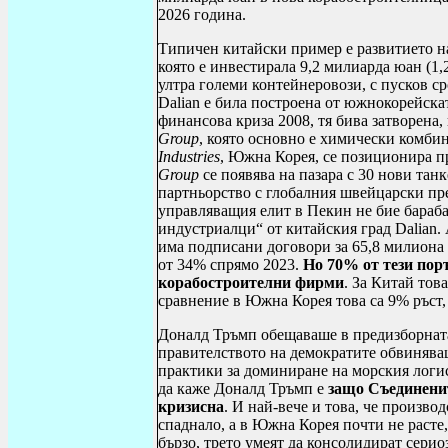
2026 година.
Типичен китайски пример е развитието н
която е инвестирала 9,2 милиарда юан (1,
ултра големи контейнеровози, с пусков с
Dalian
е била построена от южнокорейска
финансова криза 2008, тя бива затворена,
Group
, която основно е химически комбин
Industries
, Южна Корея, се позиционира пр
Group
се появява на пазара с 30 нови тан
партньорство с глобалния швейцарски пр
управляващия елит в Пекин не бие бараб
индустриалци“ от китайския град
Dalian
.
има подписани договори за 65,8 милиона 
от 34% спрямо 2023.
Но 70% от тези пор
корабостроителни фирми
. За Китай тов
сравнение в Южна Корея това са 9% ръст, 
Доналд Тръмп обещаваше в предизборната
правителството на демократите обвинява
практики за доминиране на морския логис
да каже Доналд Тръмп е
защо Съединенит
кризисна
. И най-вече и това, че произв
спаднало, а в Южна Корея почти не расте, 
бързо, трето умеят да консолидират сери