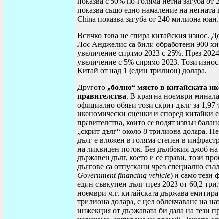
показва с 50% по-голяма нетна загуба от
показва също едно намаление на нетната
China
показва загуба от 240 милиона юан,
Всичко това не спира китайския износ. Д
Лос Анджелис са били обработени 900 хи
увеличение спрямо 2023 с 25%. През 2024 
увеличение с 5% спрямо 2023. Този износ
Китай от над 1 (един трилион) долара.
Другото
„болно“ място в китайската и
правителства
. В края на ноември минал
официално обяви този скрит дълг за 1,97
икономически оценки и според китайки е
правителства, които се водят извън балан
„скрит дълг“ около 8 трилиона долара. Не
дълг е вложен в голяма степен в инфраст
на ликвиден поток. Без дълбокия джоб на
държавен дълг, което и се прави, този пр
дългове са отпускани чрез специално съз
Government
financing
vehicle
) и само тези
един съвкупен дълг през 2023 от 60,2 три
ноември м.г. китайската държава емитира
трилиона долара, с цел облекчаване на н
инжекция от държавата би дала на тези п