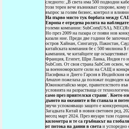
следното: „В света има 500 подводни каб
този терен вече възникват спорове, кому 
въпрос за голям бизнес, контрол и влияни
На първо място тук борбата между САЩ
Европа е отредена ролята на наблюдат
големи компании:
SubCom
(
USA
),
NEC
(Я
Но през 2009 на пазара се появи нов кон
казали ние. Преди две години бе започнат
остров Хайнан, Сингапур, Пакистан, Сау
китайската компания бе с 500 милиона $ 
кампания, че китайците ще осъществяват
Франция, Египет, Шри Ланка, Индия го н
SubCom
. От своя страна
SubCom
освен, ч
за военноморските сили на САЩ и конкрет
Пасифика и Диего Гарсия в Индийския ок
Amazon
пожелаха да положат подводен к
Южнокитайско море, правителството във В
условията на разрастваща се технологич
само през приятелски страни´
.
Което оз
дъното на океаните и би станала и пот
звучи успокояващо защото е конкуренция, 
Загадката Китай в новия световен ред, 20
месец март 2024. През януари тази годин
километра и те са гръбнакът на глоба
от потока на данни в света
и успоредно с