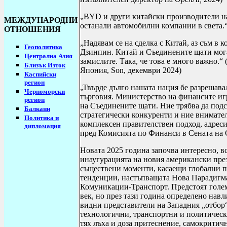
„
BYD
и други китайски производители н
МЕЖДУНАРОДНИ
останали автомобилни компании в света.“
ОТНОШЕНИЯ
„Надявам се на сделка с Китай, аз съм в
Геополитика
Дзинпин. Китай и Съединените щати могат
Централна Азия
замислите. Така, че това е много важно.“
Близък Изток
Япония,
Son
, декември 2024)
Каспийски
регион
„Твърде дълго нашата нация бе разрешава
Черноморски
търговия. Министерство на финансите иг
регион
на Съединените щати. Ние трябва да подс
Балкани
стратегически конкуренти и ние внимател
Политика и
комплексен правителствен подход, адреси
дипломация
пред Комисията по Финанси в Сената на 
Новата 2025 година започва интересно, 
инаугурацията на новия американски през
съществени моменти, касаещи глобални п
тенденции, настъпващата Нова Парадигм
Комуникации-Транспорт. Предстоят големи
век, но през тази година определено навл
видни представители на Западния „отбор
технологични, транспортни и политическ
тях лъха и доза притеснение, самокритичн