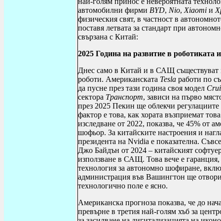
най-голям принос е невероятната техноло
автомобилни фирми
BYD
,
Nio
,
Xiaomi
и
X
физическия свят, в частност в автономн
поставя летвата за стандарт при автоном
свързана с Китай:
2025 Година на развитие в роботиката и
Днес само в Китай и в САЩ съществуват м
роботи. Американската
Tesla
работи по съ
да пусне през тази година своя модел
Crui
сектора
Транспорт
, зависи на първо мяст
през 2025 Пекин ще облекчи регулациите 
фактор е това, как хората възприемат то
изследване от 2022, показва, че 45% от а
шофьор. За китайските настроения и нагл
президента на
Nvidia
е показателна. Съвс
Джо Байдън от 2024 – китайският софтуер
използване в САЩ. Това вече е гаранция,
технология за автономно шофиране, включ
администрация във Вашингтон ще отвори 
технологично поле е ясно.
Американска прогноза показва, че до нача
превърне в третия най-голям хъб за цент
за засилване на дигитализацията на иконо