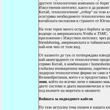
другите технологични компании се борят
Изкуствения интелект, както и да развият
Китай, технологичният „отбор“ на този к
осигурява
необходимото технологично нив
китайската експанзия в страните от Югои
На този терен много остра е борбата за п
водещи са американската
Nvidia
и
TSMC
,
приложения с Изкуствен интелект, чрез р
friendshoring
, американската и тайванскат
най-нов чип от този вид.
От казаното до тук се потвърждава извод
най-авангардните си технологични преди
спрямо Китай, в комбинация с
homeshorin
глобална иновационна машина, парично-к
лидерски технологични фирми не само в
Великобритания, което е и предпоставка 
зони
, който по всичко личи е някакво ма
двете системи и двата икономически и те
под вълните на моретата и океаните.
Войната за подводните кабели
По тази актуална тема пишем в нашата кн