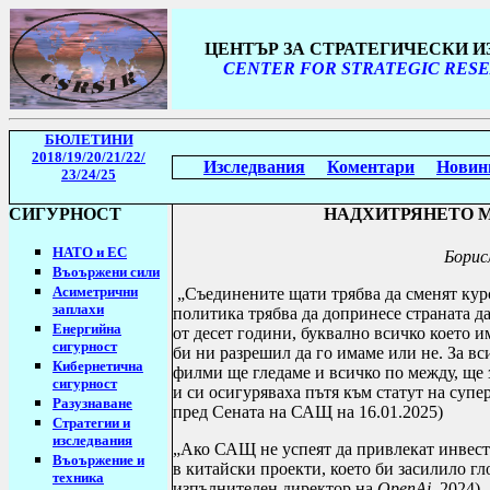
ЦЕНТЪР ЗА СТРАТЕГИЧЕСКИ 
CENTER FOR STRATEGIC RESE
БЮЛЕТИНИ
2018/19
/20/21/22/
Изследвания
Коментари
Новин
23/24/25
СИГУРНОСТ
НАДХИТРЯНЕТО 
НАТО и ЕС
Борис
Въоържени сили
Асиметрични
„Съединените щати трябва да сменят кур
заплахи
политика трябва да допринесе страната да
Енергийна
от десет години, буквално всичко което и
сигурност
би ни разрешил да го имаме или не. За вс
Кибернетична
филми ще гледаме и всичко по между, ще 
сигурност
и си осигуряваха пътя към статут на супер
Разузнаване
пред Сената на САЩ на 16.01.2025)
Стратегии
и
изследвания
„Ако САЩ не успеят да привлекат инвести
Въоържение и
в китайски проекти, което би засилило гл
техника
изпълнителен директор на
OpenAi
,
2024)