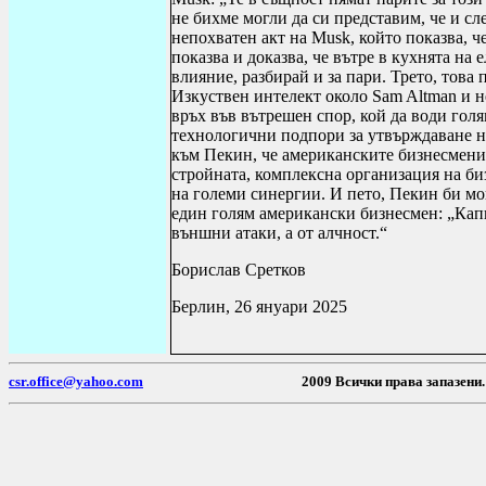
не бихме могли да си представим, че и сл
непохватен акт на
Musk
, който показва, ч
показва и доказва, че вътре в кухнята на
влияние, разбирай и за пари. Трето, това 
Изкуствен интелект около
Sam Altman
и н
връх във вътрешен спор, кой да води гол
технологични подпори за утвърждаване на
към Пекин, че американските бизнесмени
стройната, комплексна организация на би
на големи синергии. И пето, Пекин би мо
един голям американски бизнесмен: „Капи
външни атаки, а от алчност.“
Борислав Сретков
Берлин, 26 януари 2025
csr.office@yahoo.com
2009 Всички пр