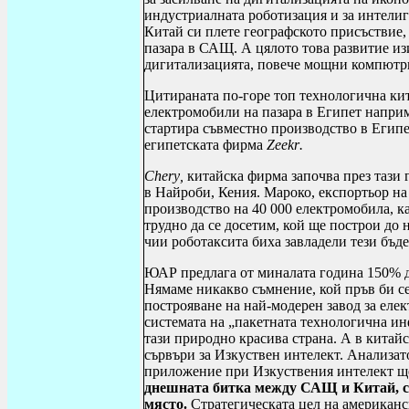
индустриалната роботизация и за интелиг
Китай си плете географското присъствие,
пазара в САЩ. А цялото това развитие из
дигитализацията, повече мощни компютри
Цитираната по-горе топ технологична к
електромобили на пазара в Египет наприм
стартира съвместно производство в Египе
египетската фирма
Zeekr
.
Chery
,
китайска фирма започва през тази 
в Найроби, Кения. Мароко, експортьор на
производство на 40 000 електромобила, ка
трудно да се досетим, кой ще построи до 
чии роботаксита биха завладели тези бъд
ЮАР предлага от миналата година 150% 
Нямаме никакво съмнение, кой пръв би се
построяване на най-модерен завод за ел
системата на „пакетната технологична ин
тази природно красива страна. А в китай
сървъри за Изкуствен интелект. Анализато
приложение при Изкуствения интелект ще 
днешната битка между САЩ и Китай, съ
място.
Стратегическата цел на американ