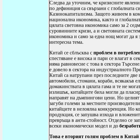
Следва да уточним, че кризисните явления
по дефиниция са свързани с глобалната с
Казинокапитализма. Защото живеем в комп
национална икономика, както и глобалнат
цялата световна икономика само за 2 сед
суровинните кризи, а и световната систем
икономика и само за една нощ могат да я з
интересна тема.
Китай се сблъсква с
проблем в потреблен
спестяване е висока и пари се влагат в с
няма равновесие с това в сектора Търсене
е довело в сектора на индустриалното Пр
Китай са натрупани през последните две
автомобили, стомани, кораби, всякакъв ел
домакинствата в цялата гама и те не мога
излишък, китайците биха могли да пласир
направят на дъмпингови цени. Но целия
загуби големи за местните производител
китайците в нелоялна конкуренция. Но ко
продукция, се запушва изхода и вложените 
превръща в анти-стойност. Отделно се за
всеки икономически модел и до
безработ
Това е вторият голям проблем в Китай