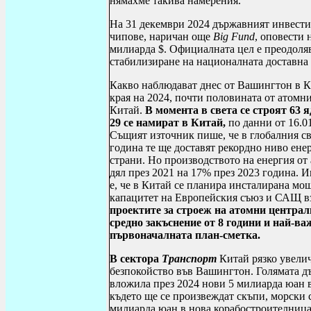
нямахме такива намерения.
На 31 декември 2024 държавният инвести
чипове, наричан още
Big
Fund
, оповести 
милиарда $. Официалната цел е преодоля
стабилизиране на националната доставна 
Какво наблюдават днес от Вашингтон в К
края на 2024, почти половината от атомн
Китай.
В момента в света се строят 63 
29 се намират в Китай,
по данни от 16.
Същият източник пише, че в глобалния свя
година те ще доставят рекордно ниво енер
страни. Но производството на енергия от
дял през 2021 на 17% през 2023 година. Ин
е, че в Китай се планира инсталирана мо
капацитет на Европейския съюз и САЩ взе
проектите за строеж на атомни централ
средно закъснение от 8 години и най-ва
първоначалната план-сметка.
В сектора
Транспорт
Китай рязко увелич
безпокойство във Вашингтон. Голямата 
вложила през 2024 нови 5 милиарда юан 
където ще се произвеждат скъпи, морски 
милиарда юан в нова корабостроителниц