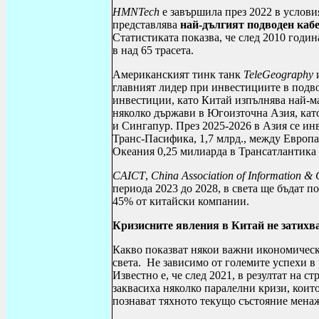
HMNTech
е завършила през 2022 в условия
представлява
най-дългият подводен кабе
Статистиката показва, че след 2010 годин
в над 65 трасета.
Американският тинк танк
TeleGeography
и
главният лидер при инвестициите в подво
инвестиции, като Китай изпълнява най-ма
няколко държави в Югоизточна Азия, ка
и Сингапур. През 2025-2026 в Азия се ин
Транс-Пасифика, 1,7 млрд., между Европа
Океания 0,25 милиарда в Трансатлантика –
CAICT
,
China Association of Information
&
периода 2023 до 2028, в света ще бъдат 
45% от китайски компании.
Кризисните явления в Китай не затихв
Какво показват някои важни икономически
света. Не зависимо от големите успехи в 
Известно е, че след 2021, в резултат на 
заквасиха няколко паралелни кризи, коит
познават тяхното текущо състояние мена