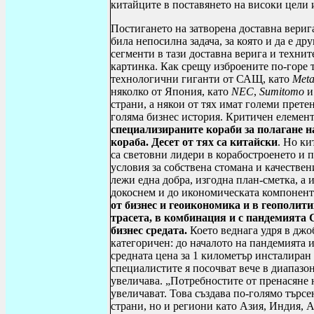
китайците в поставянето на високи цели и
Постигането на затворена доставна верига
била непосилна задача, за която и да е д
сегменти в тази доставна верига и технит
картинка. Как срещу изброените по-горе 
технологични гиганти от САЩ, като
Met
няколко от Япония, като
NEC
,
Sumitomo
и
страни, а някои от тях имат големи прете
голяма бизнес история. Критичен елемент,
специализираните кораби за полагане н
кораба. Десет от тях са китайски
. Но ки
са световни лидери в корабостроенето и 
условия за собствена стомана и качествен
лежи една добра, изгодна план-сметка, а 
докоснем и до икономическата компонент
от бизнес и геоикономика и в геополити
трасета, в комбинация и с пандемията
бизнес средата.
Което веднага удря в джо
категоричен: до началото на пандемията 
средната цена за 1 километър инсталиран 
специалистите я посочват вече в диапазон
увеличава. „Потребностите от пренасяне 
увеличават. Това създава по-голямо търсе
страни, но и региони като Азия, Индия, А