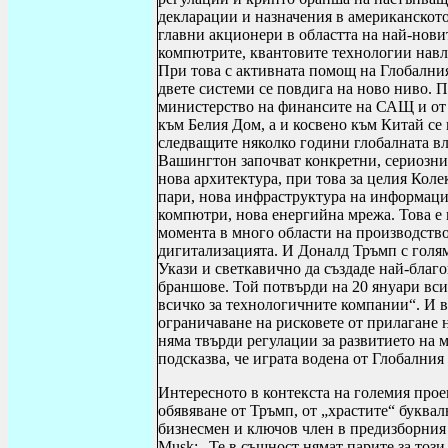
декларации и назначения в американското
главни акционери в областта на най-нови
компютрите, квантовите технологии навл
При това с активната помощ на Глобалния
двете системи се повдига на ново ниво. П
министерство на финансите на САЩ и от 
към Белия Дом, а и косвено към Китай се 
следващите няколко години глобалната вла
Вашингтон започват конкретни, сериозни
нова архитектура, при това за целия Коле
пари, нова инфраструктура на информаци
компютри, нова енергийна мрежа. Това е 
момента в много области на производство
дигитализацията. И Доналд Тръмп с голям
Укази и светкавично да създаде най-благ
браншове. Той потвърди на 20 януари вси
всичко за технологичните компании“. И в
ограничаване на рисковете от прилагане 
няма твърди регулации за развитието на 
подсказва, че играта водена от Глобалния
Интересното в контекста на големия прое
обявяване от Тръмп, от „храстите“ буквал
бизнесмен и ключов член в предизборния
Musk
: „Те в същност нямат парите за тоз