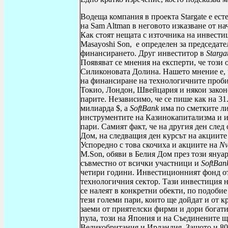
Водеща компания в проекта
Stargate
е ест
на
Sam
Altman
в неговото изказване от на
Как стоят нещата с източника на инвест
Masayoshi
Son
, е определен за председате
финансирането. Друг инвеститор в
Starga
Появяват се мнения на експерти, че този 
Силиконовата Долина. Нашето мнение е, 
на финансиране на технологичните проби
Токио, Лондон, Швейцария и някои закон
парите. Независимо, че се пише как на 31
милиарда $, а
SoftBank
има по сметките л
инструментите на Казинокапитализма и и
пари. Самият факт, че на другия ден след
Дом, на следващия ден курсът на акциите
Успоредно с това скочиха и акциите на
Nv
M
.
Son
, обяви в Белия Дом през този януа
съвместно от всички участници и
SoftBan
четири години. Инвестиционният фонд от
технологичния сектор. Тази инвестиция не
се налеят в конкретни обекти, по подоб
тези големи пари, които ще дойдат и от 
заеми от приятелски фирми и дори богати
пула, този на Япония и на Съединените щ
Великобритания и Ирландия. Защото и 80