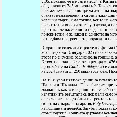
UBS
, показва, че в края на 2024, в Китай 
обща площ от 745 милиона м2. Това отгов
пресметнем средно по трима души на апар
очакват незавършени и спрени жилищни сг
човешки съдби. Има такива, които не мога
погасителни вноски от текущ доход, а не 
практика, че населението гледа на инвест
приоритетна, а за някои и единствена мат
че подбива настроението, поражда и непр
Втората по големина строителна фирма
G
2023 , едва на 16 януари 2025 и обявява е
втора по значение реализирана годишна з
Group
, показала абсолютен рекорд от 476
продажбите на
Garden
Holidays
са се свил
на 2024 сумата от 250 милиарда юан. Про
На 19 януари излязоха данни за печалбит
Шанхай и Шънджън. Печалбите им през ми
компании, както и годишните печалби по
негативните резултати са показали само 
операторите на аутобани и строителите н
свързана с народната армия,
Poly
Develop
на годишната печалба. Загуби показват 
стоманодобив. Голямата държавна компа