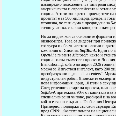
извънредно положение. За тази роля спол
американската и европейската и останала
година. А този конкретен проект, тече на
проектът е за 500 милиарда долара и тов
уточнява, че тази сума е предвидена за 5
точно участва, с какви конкретни намерен
Но да видим кои са основните фирмени иг
бизнес-игра. Това са лидерът при прилож
софтуера и облачните технологии и двете
компания от Япония,
SoftBank
.
Един по-з
OpenAi
е гиганта
Microsoft
,
както и тясна
година голям съвместен проект в Япония
friendshoring
, който до април 2026 година
мрежа за Изкуствен интелект, като 200 х
преобразувани в „
mini data centers
“. Мрежа
индустриален робот. Японските експерти 
нова информация,
input
, 10 пъти в секун
След успешния старт на проекта, плановет
SoftBank
притежава 90% от капитала във 
специализирани чипове, разбирай и за в
който е тясно свързан с Глобалния Центр
Примерно, поддържа със свои сървъри Ев
пред
CNN
: „
Stargate
помага на националн
Едно кратко изречение, което подсказва м