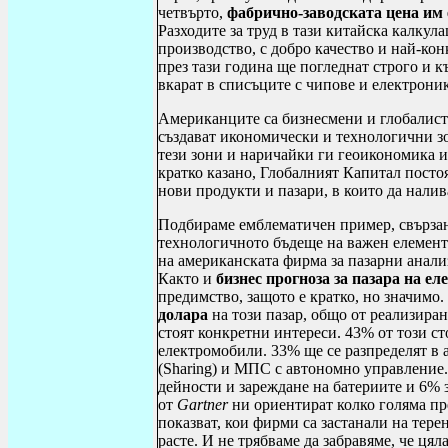
четвърто,
фабрично-заводската цена им 
Разходите за труд в тази китайска калкул
производство, с добро качество и най-ко
през тази година ще погледнат строго и 
вкарат в списъците с чипове и електроник
Американците са бизнесмени и глобалисти
създават икономически и технологични зо
тези зони и наричайки ги геоикономика и 
кратко казано, Глобалният Капитал посто
нови продукти и пазари, в които да нали
Подбираме емблематичен пример, свърза
технологичното бъдеще на важен елемент
на американската фирма за пазарни анали
Както и
бизнес прогноза за пазара на ел
предимство, защото е кратко, но значимо.
долара
на този пазар, общо от реализиран
стоят конкретни интереси. 43% от този ст
електромобили. 33% ще се разпределят в 
(
Sharing
) и МПС с автономно управление.
дейности и зареждане на батериите и 6% 
от
Gartner
ни ориентират колко голяма пре
показват, кои фирми са застанали на терен
расте. И не трябваме да забравяме, че ця