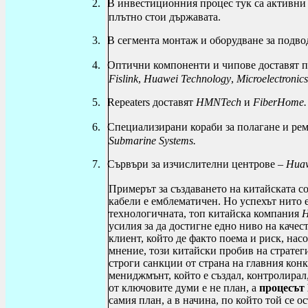
2.
В инвестиционния процес тук са активн
плътно стои държавата.
3.
В сегмента монтаж и оборудване за подв
4.
Оптични компоненти и чипове доставят п
Fislink
,
Huawei
Technology
,
Microelectronics
5.
Repeaters
доставят
HMNTech
и
FiberHome
.
6.
Специализирани кораби за полагане и ре
Submarine
Systems
.
7.
Сървъри за изчислителни центрове –
Hua
Примерът за създаването на китайската с
кабели е емблематичен. Но успехът нито е 
технологичната, топ китайска компания
H
усилия за да достигне едно ниво на качес
клиент, който де факто поема и риск, нас
мнение, този китайски пробив на стратег
строги санкции от страна на главния кон
мениджмънт, който е създал, контролирал
от ключовите думи е не план, а
процесът
самия план, а в начина, по който той се о