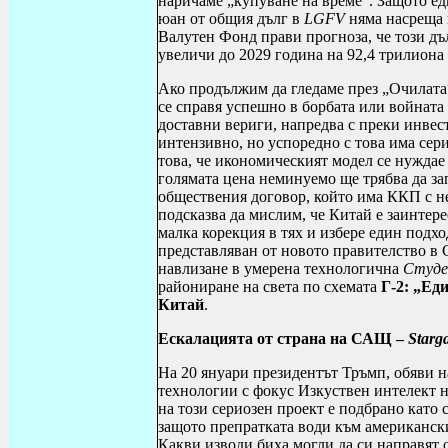
наричаме „купуване на време“. Защото ед
юан от общия дълг в
LGFV
няма насреща 
Валутен Фонд прави прогноза, че този д
увеличи до 2029 година на 92,4 трилиона
Ако продължим да гледаме през „Очилата“
се справя успешно в борбата или войната
доставни вериги, напредва с преки инвес
интензивно, но успоредно с това има сер
това, че икономическият модел се нуждае
голямата цена неминуемо ще трябва да за
обществения договор, който има ККП с не
подсказва да мислим, че Китай е заинтере
малка корекция в тях и избере един подх
представляван от новото правителство в 
навлизане в умерена технологична
Студе
райониране на света по схемата
Г-2: „Ед
Китай
.
Ескалацията от страна на САЩ –
Starg
На 20 януари президентът Тръмп, обяви на
технологии с фокус Изкуствен интелект 
на този сериозен проект е подбрано като
защото препратката води към американск
Какви изводи биха могли да си направят о