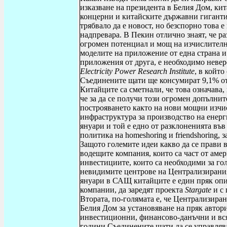
изказване на президента в Белия Дом, кит
концерни и китайските държавни гиганти 
трябвало да е новост, но безспорно това 
надпревара. В Пекин отлично знаят, че р
огромен потенциал и мощ на изчислителна
моделите на приложение от една страна и
приложения от друга, е необходимо неверо
Electricity
Power
Research
Institute
, в който
Съединените щати ще консумират 9,1% от
Китайците са сметнали, че това означава,
че за да се получи този огромен допълни
построяването както на нови мощни изчис
инфраструктура за производство на енерги
януари и той е едно от разклоненията въ
политика на
homeshoring
и
friendshoring
, 
Защото големите идеи какво да се прави 
водещите компания, които са част от аме
инвестициите, които са необходими за го
невидимите центрове на Централизирания
януари в САЩ китайците е един пряк опи
компании, да заредят проекта
Stargate
и с
Втората, по-голямата е, че Централизира
Белия Дом за установяване на пряк автор
инвестиционни, финансово-данъчни и вся
години Съединените щати да се управлява