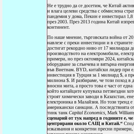
Не е трудно да се досетим, че Китай акт
и влага целеви средства с обмислена стра
пандемия у дома, Пекин е инвестирал 1,
през 2003. През 2013 година Китай изпр
континент.
По наше мнение, търговската война от 20
навлезе с преки инвестиции и в странит
достигат рекордно ниво от 17 милиарда до
производството на електромобили, електр
примери, но през октомври 2024, китайс
оборудване за слънчева и вятърна енерги
във Виетнам.
BYD
, китайски лидер при 
инвестиция в Турция за 1 милиард $, а пр
милиона $. И разбираме, че този поход в 
вносни мита, а просто това е част от една
който китайците купуваха петзвездни хот
строят химически заводи в Казахстан, ен
електроника в Малайзия. Но този тренд е 
американски санкции. А последствията о
тинк танк
Capital
Economics
,
Mark
William
сценарий от тук напред в годините е, ч
центрирани около САЩ и Китай.“
Споде
изказвания и конкретни пресни примери, 