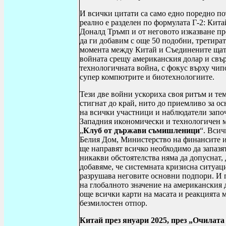
И всички цитати са само едно поредно по
реално е разделен по формулата Г-2: Кит
Доналд Тръмп и от неговото изказване пр
да ги добавим с още 50 подобни, третират
момента между Китай и Съединените щати
войната срещу американския долар и свър
технологичната война, с фокус върху чип
супер компютрите и биотехнологиите.
Тези две войни ускориха своя ритъм и тем
стигнат до край, нито до приемливо за о
на всички участници и наблюдатели започн
Западния икономически и технологичен мо
„
Клуб от държави съмишленици
“. Всич
Белия Дом, Министерство на финансите 
ще направят всичко необходимо да запазя
никакви обстоятелства няма да допуснат, 
добавяме, че системната кризисна ситуац
разрушава неговите основни подпори. И п
на глобалното значение на американския 
още всички карти на масата и реакцията 
безмилостен отпор.
Китай през януари 2025, през „Очилат