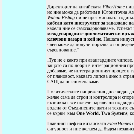
Директорът на китайската
FiberHome
пише
но ние може да работим в Югоизточна Аз
Wuhan
Fisling
пише през миналата година:
кабели като инструмент за запазване на
кабели ние се самозадоволяваме. Успехът
международните дипломатически връзки
ключови пазари и кой не
. Нашата индуст
член може да получи поръчка от определе
съревнование.“
„Тук не е както при авангардните чипове.
защото са по-добри в интеграционния про
добавяме, че интеграционният процес в та
от плановост, каквато липсва днес в стра
САЩ да не споменаваме.
Политическите напрежения днес водят до т
желае сама да строи и контролира и спор
възникват все повече паралелни подводни
водена от Съединените щати и техните с
се върви към
One
World
,
Two
Systems
, к
Главният шеф на китайската
FiberHomes
о
сигурност и ние желаем да бъдем независ