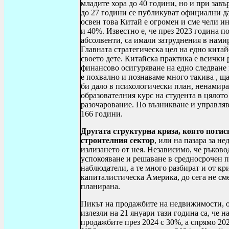
младите хора до 40 години, но и при зав
до 27 години се публикуват официални дан
освен това Китай е огромен и сме чели и
и 40%. Известно е, че през 2023 година п
абсолвенти, са имали затруднения в намир
Главната стратегическа цел на едно кита
своето дете. Китайска практика е всички 
финансово осигуряване на едно следване 
е похвално и познаваме много такива , щ
би дало в психологически план, ненамира
образователния курс на студента в цялот
разочарование. По възникване и управляв
166 години.
Другата структурна криза, която потис
строителния сектор
, или на пазара за не
излизането от нея. Независимо, че ръков
успокояване и решаване в средносрочен п
наблюдатели, а те много разбират и от к
капиталистическа Америка, до сега не сме
планирана.
Пикът на продажбите на недвижимости, о
излезли на 21 януари тази година са, че
продажбите през 2024 с 30%, а спрямо 20