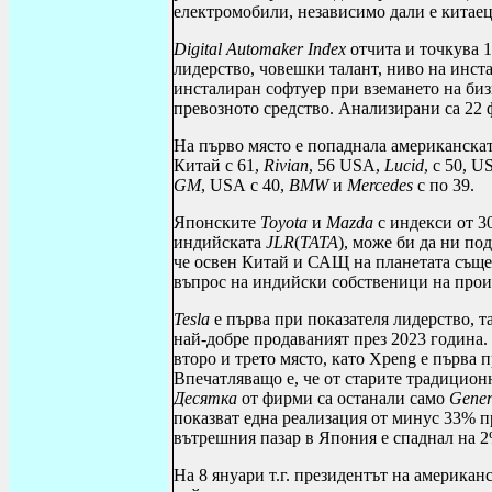
електромобили, независимо дали е китае
Digital Automaker Index
отчита и точкува 1
лидерство, човешки талант, ниво на инст
инсталиран софтуер при вземането на биз
превозното средство. Анализирани са 22
На първо място е попаднала американска
Китай с 61,
Rivian
, 56
USA
,
Lucid
, с 50,
U
GM
,
USA
с 40,
BMW
и
Mercedes
с по 39.
Японските
Toyota
и
Mazda
с индекси от 30
индийската
JLR
(
TATA
), може би да ни по
че освен Китай и САЩ на планетата съще
въпрос на индийски собственици на прои
Tesla
e
първа при показателя лидерство, т
най-добре продаваният през 2023 година
второ и трето място, като
Xpeng
е първа п
Впечатляващо е, че от старите традицион
Десятка
от фирми са останали само
Gener
показват една реализация от минус 33% п
вътрешния пазар в Япония е спаднал на 2
На 8 януари т.г. президентът на америка