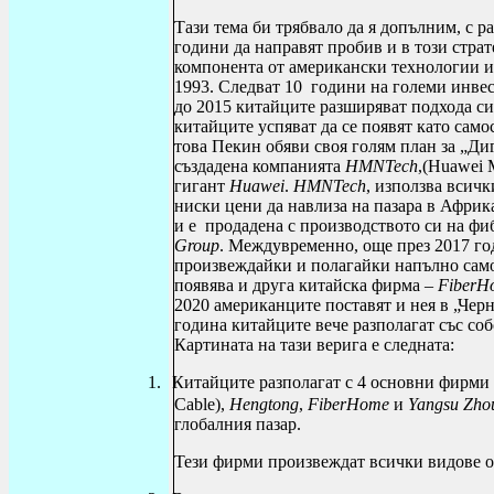
Тази тема би трябвало да я допълним, с р
години да направят пробив и в този стра
компонента от американски технологии и
1993. Следват 10 години на големи инве
до 2015 китайците разширяват подхода с
китайците успяват да се появят като сам
това Пекин обяви своя голям план за „Ди
създадена компанията
HMNTech
,(
Huawei
гигант
Huawei
.
HMNTech
, използва всич
ниски цени да навлиза на пазара в Африк
и е продадена с производството си на фи
Group
. Междувременно, още през 2017 го
произвеждайки и полагайки напълно само
появява и друга китайска фирма –
FiberH
2020 американците поставят и нея в „Черн
година китайците вече разполагат със соб
Картината на тази верига е следната
:
1.
Китайците разполагат с 4 основни фирми
Cable),
Hengtong
,
FiberHome
и
Yangsu
Zho
глобалния пазар.
Тези фирми произвеждат всички видове оп