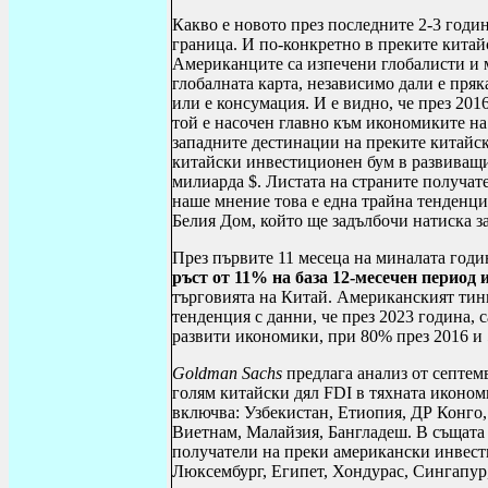
Какво е новото през последните 2-3 годи
граница. И по-конкретно в преките кита
Американците са изпечени глобалисти и 
глобалната карта, независимо дали е пря
или е консумация. И е видно, че през 20
той е насочен главно към икономиките на
западните дестинации на преките китай
китайски инвестиционен бум в развиващит
милиарда $. Листата на страните получат
наше мнение това е една трайна тенденция
Белия Дом, който ще задълбочи натиска з
През първите 11 месеца на миналата годи
ръст от 11% на база 12-месечен период и
търговията на Китай. Американският тин
тенденция с данни, че през 2023 година,
развити икономики, при 80% през 2016 и 
Goldman
Sachs
предлага анализ от септемв
голям китайски дял
FDI
в тяхната иконом
включва: Узбекистан, Етиопия, ДР Конго
Виетнам, Малайзия, Бангладеш. В същата 
получатели на преки американски инвест
Люксембург, Египет, Хондурас, Сингапур,