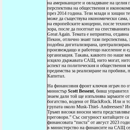
на американците и овладяване на целия 
перспектива на обществения и иконокоми
през 2014 година. Тези млади и хищни т
може да съществува икономически сама, 
на европейските концерни, после технит
хора, после да посегнат на спестяванията
Great Again
. Темата е неприятна, отдавна
Пекин, отлично знаят тази перспектива, 
подобна дигитализирана, централизирана
произвеждащо и работещо население и е
организация. Такава, каквото по наше м
изцяло държавата САЩ, нито могат, нито ж
аспект на политическия и обществения мо
предимства за реализиране на пробиви, 
Капитал.
На финансовия фронт ключов играч по о
министър
Scott Bessent
, бивш управител 
знаем дали той ще изпълнява заръките от
богатство, водени от
BlackRock
. Или и т
групата около
Musk
-
Thiel
-
Andreessen
? И
Тръмп високи вносни мита представляват
прегов
o
ри.” Със сигурност китайците са 
финансовата “писта” от август 2023 год
в министерство на финансите на САЩ се 