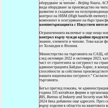
оборудване за чипове -
Beijing Naura
,
ACM
вида оборудване за производство на чипо
развитие и създаване на полупроводници
контрол на
HBM
(
High bandwith memory
)
компонент в осигуряване на бърз трансф
компютъризацията с Изкуствен интеле
Ограниченията включват и още нещо ново
контрол върху чужди крайни продукти
знание, елементи и чипове. Това касае 
от Холандия и Япония.
Министерство на търговията на САЩ, о
след октомври 2022 и октомври 2023, ка
част от стратегията за сигурност на стр
администрацията Байдън-Харис, в конце
способности за собствени производствот
нашата национална сигурност.” Съгласно
търговията.
Бегъл преглед показва, че администраци
година 335 китайски фирми и организаци
BIS
,
Bureau of Indusrty and Security
към Мин
2024 бяха добавени още адресати. През 
върху изделия в областта на квантовата