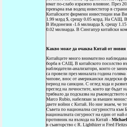
имат по-слабо изразено влияние. През 2
превърна във водещ инвеститор в стран
Китайските фирмени инвестиции във Вие
1.99 млрд $, срещу 0.05 млрд. На САЩ. В
В Индонезия -1.6 милиарда $, срещу 1.1
0.02 милиарда. В Сингапур китайски ком
Какво може да
очаква Китай от новия
Китайците много внимателно наблюдаваха
борба в САЩ. В китайското посолство в
наблюдатели-анализатори, които се заним
са провели през миналата година голяма
чипове, внос от американски лидерски ф
период на санкции. С оглед хода и разви
преглед на личностите, които ще бъдат 
трябвало да подсказва на ръководството 
Marco Rubio
, набелязан за външен минис
двете войни с Китай. Но ние знаем, че т
Съвета по национална сигурността към Б
националната сигурност на един от най-
противник на възхода на Китай -
Michael
в съавторство с
R
.
Lighthizer
и
Fred Fleitzs