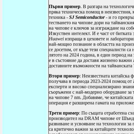
Първи пример
. В разгара на технологич
пряка техническа помощ в неизвестния,
техника -
SJ Semiconductor
- и го превръ
тестването на чипове дори на тайванския
на чипове е ключов за изграждане на со
Изкуствен интелект. И е част от битката
Huawei
изпраща в цеховете и лаборатор
най-мощно познание в областта на произ
се досетим, от къде тези специалисти са н
лятото на 2024 година, в един период на
е в състояние да доставя жизнено важни 
доставните възможности на тайванската
Втори пример
: Неизвестната китайска 
получава в периода 2023-2024 помощ от
експерти и високо специализирано знание
съоръжени с най-модерно оборудване за т
на чипове 7
nm
. Добавяме, че китайскат
операция е разширена гамата на приложе
Трети пример
: По същата отработена сх
производител на
DRAM
чипове от Шъндж
развиване и усвояване на технологии за
са критично важни за китайците технолог