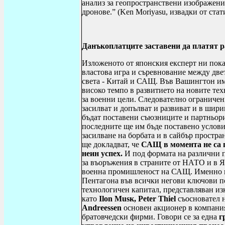
анализ за геопространствени изображени
дронове.” (
Ken Moriyasu
, извадки от стат
Данъкоплатците заставени да платят р
Изложеното от японския експерт ни показ
властова игра и съревнование между дв
света - Китай и САЩ. Във Вашингтон има
високо темпо в развитието на новите те
за военни цели. Следователно ограничени
засилват и допълват и развиват и в шир
бъдат поставени съюзниците и партньори
последните ще им бъде поставено услови
засилване на борбата и в сайбър простра
ще докладват, че
САЩ в момента не са п
неин успех.
И под формата на различни п
за въоръжения в страните от НАТО и в Я
военна промишленост на САЩ. Именно в 
Пентагона във всички негови ключови по
технологичен капитал, представляван и
като
Ilon
М
us
к,
Peter Thiel
съосновател 
Andreessen
основен акционер в компания
братовчедски фирми. Говори се за една
г