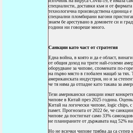
източник на вируса
Covid
-19, е имала с
специалисти, доставки към и от фирмат
технологична производствена единица е 
специални пломбирани вагони пристигащ
знаем бе арестувано в домовете си и град
години ни говореше много.
Санкции като част от стратегия
Една война, в която и да е област, вина
от общия доход на трите най-големи ам
оборудване за чипове, споменати по-горе
на първо място в глобален мащаб за тях. 
американската индустрия, но и за степен
че тя няма да отпадне като такава за аме
Тези американски санкции имат конкретн
чипове в Китай през 2025 година. Оценка
Китай на логически чипове,
logic chips
, 
памет. Прогнозата от 2022 бе, че санкци
чипове да постигнат само 33% самозадово
не планираните от държавата над 52% на 
Но не всички чипове трябва да са супер 