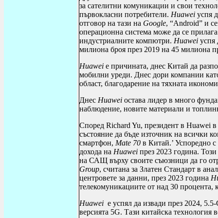
за сателитни комуникации и свои технол
първокласни потребители.
Huawei
успя д
отговор на тази на
Google
, “
Android
” и с
операционна система може да се прилага
индустриалните компютри.
Huawei
успя 
милиона броя през 2019 на 45 милиона 
Huawei
е причината, днес Китай да разпо
мобилни уреди. Днес дори компании кат
област, благодарение на тяхната иконо
Днес
Huawei
остава лидер в много фунда
наблюдение, новите материали и топли
Според
Richard Yu
, президент в
Huawei
в 
състояние да бъде източник на всички к
смартфон,
Ма
t
е 70
в Китай.’ Успоредно с
дохода на
Huawei
през 2023 година. Този
на САЩ върху своите съюзници да го о
Group
, считана за Златен Стандарт в ан
центровете за данни, през 2023 година
H
телекомуникациите от над 30 процента, 
Huawei
е успял да извади през 2024, 5.5-
версията 5
G
. Тази китайска технология 