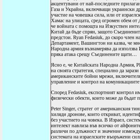
акцентувани от най-последните прилаган
Газа и Украйна, включващи украински др
участие на човешка сила, или от израелс
Хамас на улицата, сред огромен обем от
че войната с помощта на Изкуствен интел
Китай да бъде спрян, защото Съединените
предстои.
Ryan Fedasiuk
, до скоро член 
Департамент, Вашингтон ни казва, че мн
Народна армия възнамерява да използва И
пряка атака срещу Съединените щати…
Ясно е, че Китайската Народна Армия,
P
на своята стратегия, специално да зараз
американските бойни мрежи, включително
управление и контрол на комуникациит
Според
Fedasiuk
, експортният контрол и
физически обекти, които може да бъдат
Peter Singer
, стратег от американския ти
хиляди дронове, които откриват, идентиф
без участието на човека. В Израел, сист
интелект навлиза във всичко от айфонит
различи по длъжност и значение измежду
системата на израелските въоръжени сил