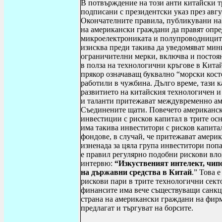
В потвърждение на този анти китайски тр
подписани с президентски указ през авгу
Окончателните правила, публикувани на 
на американски граждани да правят опре
микроелектрониката и полупроводниците
изисква преди такива да уведомяват мин
ограничителни мерки, включва и постоя
в полза на технологични кръгове в Кита
прякор означаващ буквално “морски косте
работили в чужбина. Дълго време, тази к
развитието на китайския технологичен 
и таланти притежават междувременно ам
Съединените щати. Повечето американс
инвестиции с рисков капитал в трите ос
има такива инвеститори с рисков капита
фондове, в случай, че притежават америк
изненада за цяла група инвеститори поп
е правил регулярно подобни рискови вло
интервю:
“Изкуственият интелект, чип
на държавни средства в Китай
.” Това 
рискови пари в трите технологични сект
финансите има вече съществуващи санкци
страна на американски граждани на фир
предлагат и търгуват на борсите.