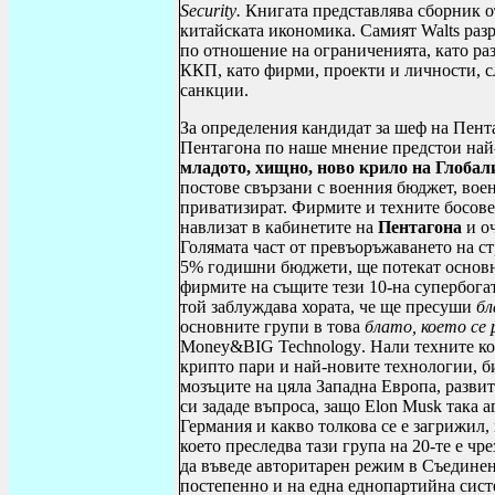
Security
.
Книгата представлява сборник о
китайската икономика. Самият
Walts
разр
по отношение на ограниченията, като раз
ККП, като фирми, проекти и личности, с
санкции.
За определения кандидат за шеф на Пент
Пентагона по наше мнение предстои най-
младото, хищно, ново крило на Глоба
постове свързани с военния бюджет, вое
приватизират. Фирмите и техните босов
навлизат в кабинетите на
Пентагона
и о
Голямата част от превъоръжаването на с
5% годишни бюджети, ще потекат основн
фирмите на същите тези 10-на супербогат
той заблуждава хората, че ще пресуши
б
основните групи в това
блато, което се
Money
&
BIG Technology
. Нали техните к
крипто пари и най-новите технологии, би
мозъците на цяла Западна Европа, развит
си зададе въпроса, защо
Elon Musk
така а
Германия и какво толкова се е загрижил,
което преследва тази група на 20-те е ч
да въведе авторитарен режим в Съединен
постепенно и на една еднопартийна сист