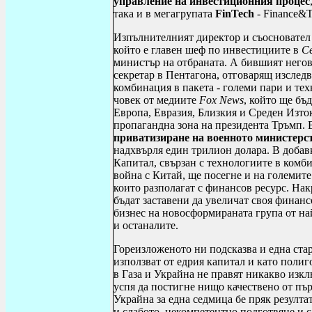
управление на инвестиционния процес
така и в мегагрупата
FinTech
-
Finance
&
T
Изпълнителният директор и съосновател
който е главен шеф по инвестициите в
Ce
министър на отбраната. А бившият негов
секретар в Пентагона, отговарящ изследв
комбинация в пакета - големи пари и те
човек от медиите
Fox News
, който ще бъ
Европа, Евразия, Близкия и Среден Изто
пропагандна зона на президента Тръмп.
приватизиране на военното
министерс
надхвърля един трилион долара. В добавк
Капитал, свързан с технологиите в комб
война с Китай, ще посегне и на големите
които разполагат с финансов ресурс. На
бъдат заставени да увеличат своя финан
бизнес на новосформираната група от н
и останалите.
Гореизложеното ни подсказва и една ста
използват от едрия капитал и като поли
в Газа и Украйна не правят никакво изкл
успя да постигне нищо качествено от пъ
Украйна за една седмица бе пряк резулт
и слабото, некомпетентно подготвяне и с