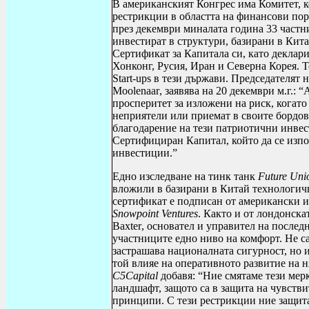
В американският Конгрес има Комитет, ко
рестрикции в областта на финансови пор
през декември миналата година 33 част
инвестират в структури, базирани в Кит
Сертификат за Капитала си, като деклари
Хонконг, Русия, Иран и Северна Корея. 
Start
-
ups
в тези държави. Председателят 
Moolenaar
, заявява на 20 декември м.г.
просперитет за изложени на риск, когат
неприятели или приемат в своите бордов
благодарение на тези патриотични инвес
Сертифициран Капитал, който да се изпо
инвестиции.”
Едно изследване на тинк танк
Future Uni
вложили в базирани в Китай технологичн
сертификат е подписан от американски
Snowpoint Ventures
. Както и от лондонска
Baxter
, основател и управител на послед
участниците едно ниво на комфорт. Не 
застрашава националната сигурност, но 
той влияе на оперативното развитие на 
C
5
Capital
добавя: “Ние смятаме тези ме
ландшафт, защото са в защита на чувств
принципи. С тези рестрикции ние защит