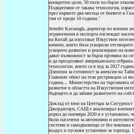
конкретни цели, 50 пъти по-бързо отколк
Подкрепяни от такава технология, израе
през първите два месеца от боевете в Га
там от преди 10 години.’
Jennifer Kavanagh
, директор по военни ан
ограничения в експорта изглеждат насоч
на Китай да използват Изкуствен интеле
начини, които биха ускорили отговорите 
ускорено развитие и реализиране на нов
дават възможност за бърза промяна на си
и да преодоляват американската отбрана
технологии, които са в ход за 2027 годин
Дзинпин за готовност за анексия на Тай
Главният обект на тези рестрикции са мо
година… Министерство на търговията обс
развитие в областта на Изкуствения инт
бъдещето и да забави развитието на соб
Доклад от юни на Центъра за Сигурност
Джорджтаун, САЩ е анализирал военните
април до ноември 2020 и е установено, ч
били насочени за автономни и интелиге
системи и самодвижещи се без човешка н
въздух и пускови установки за торпеда.