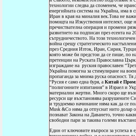
технологии следва да споменем, че иран
енергийната система на Украйна, има в 
Иран в края на миналия век.Това не важи
помощта на Изкуствения интелект, още на
пречиствателна операция и промени рязк
развитието на подписан през есента на 
сътрудничеството. На този технологичен
война срещу стратегическото настъплени
през Средния Изток, Иран, Сирия, Турци
която може би предстои да се пише, по н
претенции на Руската Православна Църкв
изграждане на руския православен “Трет
Украйна помогна за стимулиране на воен
пропаганда за мнима руска опасност. Тя 
“Русия е само една буря, а
Китай е Пром
“полигонните изпитания” в Израел и Ук
материални жертви. Много скоро ще възн
ресурси ще възстановява разрушените Си
и трудоемко начинание няма как да се по
Musk
&
Co
няма да отпуснат нито долар от
познават Закона на Даването, точно какв
свободни пари за такива големи възстан
Един от ключовите въпроси за успеха в е
технологична война, и е наложително да