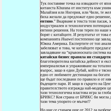
Тук поставяме точка на извадките от япо
китаиста
Khurana
от института към унив
Малайзия или Нигерия, или Чили, те жела
биха желали да предложат едно решение,
евтино
.” Вкарваме в текста този пасаж,
индустриален и технологичен потенциал 
евтини решения. На този терен по наше 
борят с китайците. И резултатът от това 
компанията
Huawei
постепенно ще завлад
Южна Америка. Експертите от топ анали
забелязват и това, че китайците предлага
завладяване на “кръвоносната система н
китайски бизнес правила ин стандарти
благотворителна китайска дейност и експ
империализъм и упражняване на тотално 
въпрос, защо в един Дубай, който е тясн
едно от любимите дестинации на богати 
ще бъдат последвани по правило и от ня
бъдещите пари. И защо в сърцето на Цен
правителството изгражда най-модерен це
тази технологична властова игра за глоб
БРИКС? Коя страна от БРИКС би могла д
тази тема упорито се мълчи!?
Но ние се стараем още от 2012 да разбер