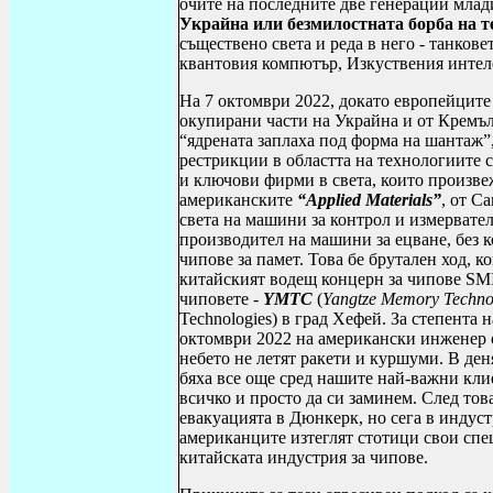
очите на последните две генерации млад
Украйна или безмилостната борба на т
съществено света и реда в него - танкове
квантовия компютър, Изкуствения интел
На 7 октомври 2022, докато европейците
окупирани части на Украйна и от Кремъл,
“ядрената заплаха под форма на шантаж”
рестрикции в областта на технологиите 
и ключови фирми в света, които произве
американските
“
Applied Materials
”
, от С
света на машини за контрол и измервате
производител на машини за ецване, без 
чипове за памет. Това бе брутален ход, 
китайският водещ концерн за чипове
SM
чиповете -
YMTC
(
Yangtze
Memory Techno
Technologies
) в град Хефей. За степента 
октомври 2022 на американски инженер
небето не летят ракети и куршуми. В ден
бяха все още сред нашите най-важни кли
всичко и просто да си заминем. След то
евакуацията в Дюнкерк, но сега в индуст
американците изтеглят стотици свои спе
китайската индустрия за чипове.