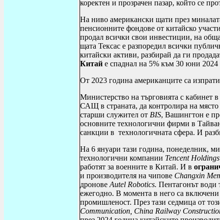
коректен и прозрачен пазар, който се пр
На ниво американски щати през миналата
пенсионните фондове от китайско участи
продал всички свои инвестиции, на обща
щата Тексас е разпоредил всички публич
китайски активи, разбирай да ги продад
Китай
е спаднал на 5% към 30 юни 2024 
От 2023 година американците са изпрат
Министерство на търговията с кабинет 
САЩ в страната, да контролира на място 
старши служител от
BIS
, Вашингтон е пр
основните технологични фирми в Тайван,
санкции в технологичната сфера. И разби
На 6 януари тази година, понеделник, 
технологични компании
Tencent Holdings
работят за военните в Китай. И в
ограни
и производителя на чипове
Changxin
Mem
дронове
Autel Robotics
.
Пентагонът води т
ежегодно. В момента в него са включен
промишленост. През тази седмица от тоз
Communication
,
China Railway Constructio
през 2024 година китайските производит