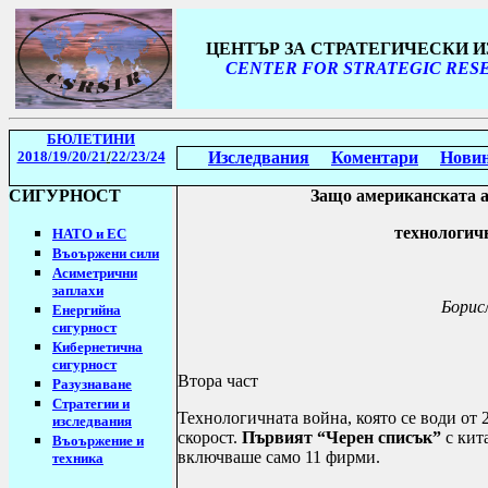
ЦЕНТЪР ЗА СТРАТЕГИЧЕСКИ 
CENTER FOR STRATEGIC RESE
БЮЛЕТИНИ
2018/19
/20/21
/
22/23/24
Изследвания
Коментари
Нови
СИГУРНОСТ
Защо американската 
технологич
НАТО и ЕС
Въоържени сили
Асиметрични
заплахи
Борис
Енергийна
сигурност
Кибернетична
сигурност
Втора част
Разузнаване
Стратегии
и
Технологичната война, която се води о
изследвания
скорост.
Първият “Черен списък”
с кит
Въоържение и
включваше само 11 фирми.
техника