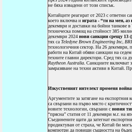
не бяха извадени от този списък.
Китайците реагират от 2023 с ответни с
което включва и
играта - “ти на мен, аз 
декември и доставки на бойни танкове в 
техническа помощ на стойност 385 мили
декември 2024
нови санкции
срещу 13
тях са
Teledyne Brown Engineering Inc
,
BRI
технологичния сектор. На 26 декември, 
работи на Китай обяви санкции на седе
техните главни директори. Сред тях са 
Raytheon Australia
. Санкциите включват з
замразяване на техни активи в Китай. Пр
Изкуственият интелект променя война
Аргументите за затягане на експортния к
са свързани на първо място с критичност
новите технологии, свързани с
новия ти
“прясна” статия от 11 декември м.г. на 
Съединените щати да затегнат експортн
продиктуван от страха, че Китай би мог
компютри да повиши същността на бъдещ