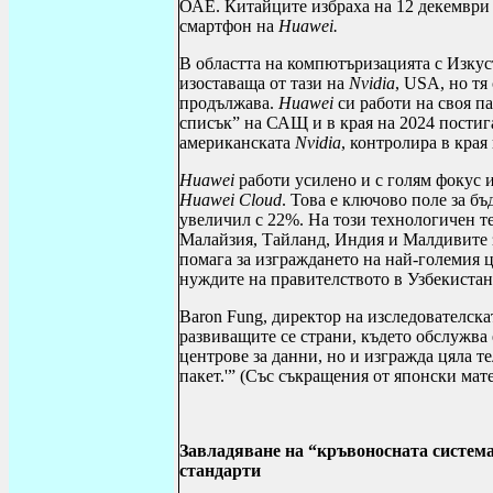
ОАЕ. Китайците избраха на 12 декември 
смартфон на
Huawei
.
В областта на компютъризацията с Изкус
изоставаща от тази на
Nvidia
,
USA
, но т
продължава.
Huawei
си работи на своя п
списък” на САЩ и в края на 2024 постиг
американската
Nvidia
, контролира в кра
Huawei
работи усилено и с голям фокус 
Huawei Cloud
. Това е ключово поле за бъ
увеличил с 22%. На този технологичен т
Малайзия, Тайланд, Индия и Малдивите 
помага за изграждането на най-големия ц
нуждите на правителството в Узбекист
Baron Fung
, директор на изследователск
развиващите се страни, където обслужва
центрове за данни, но и изгражда цяла 
пакет.'” (Със съкращения от японски мат
Завладяване на “кръвоносната система
стандарти