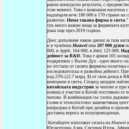
равни конкурсни резултати, с предимств
този момент. Това е компания наситена с
надхвърля вече 180 000 в 170 страни на с
развитие.
Няма такава фирма в света
.”
тук много важни неща за фирмената кул
ръка още през 2019 година.
Днес допълваме някои данни за тази кита
и в чужбина
Huawei
има
207 000 души
на
000, в
Apple
,
164 000, в
Intel
,
125 000.
Над
дейност за
R
&
D
. Това е армия 105 хил
подкрепяно с Вълчи Дух - едно много си
не отстъпи от своята фирмена политика 
изследователска и развойна дейност. Пре
над 23% (22.7 млрд. $) от своя доход в
R
компании в света. Според западни наблю
китайската индустрия
за чипове и при 
помощ и участие в Китай постоянно се п
чипове. В комбинация със силна държав
голям и технологично зашеметяващ цент
напредъка в Китай при дизайна и произв
доставна верига за полупроводници.
Китайците използват силата на
Huawei
Югоизточна Азия, Средния Изток, Африк