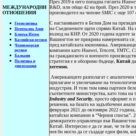
През 2019 в него попадна гиганта
Huawe
МЕЖДУНАРОДНИ
R
&
D
, или общо 42 на брой. През 2020 в
ОТНОШЕНИЯ
производител на чипове
SMIC
с още 107
С настаняването в Белия Дом на президе
Геополитика
на Съединените щати спрямо Китай. На п
Централна Азия
възход на КНР. От 2020 година идеите за
Близък Изток
Вашингтон не прикрива намеренията си 
Каспийски регион
пред китайската икономика. Американци
Черноморски
регион
компании като
Huawei
,
Tencent
,
YMTC
,
C
Балкани
на гражданското и военното производст
Политика и
стратегия е в обозримо бъдеще,
Китай
да
дипломация
хегемон.
Американците разполагат с аналитичен т
прилагане и увеличаване на технологичн
индустрия. И този тим няма партиен беле
съответните министерства, като това на 
Industry and Security
, просто оформят и 
решения, на базата на задълбочени анал
февруари 2021 до октомври 2022 година,
китайски компании в “Черния списък”. 20
демократите-управленци във Вашингтон 
Китай. Интересно е да се знае, че тя бе 
нея би могло да се създаде един филм, ко