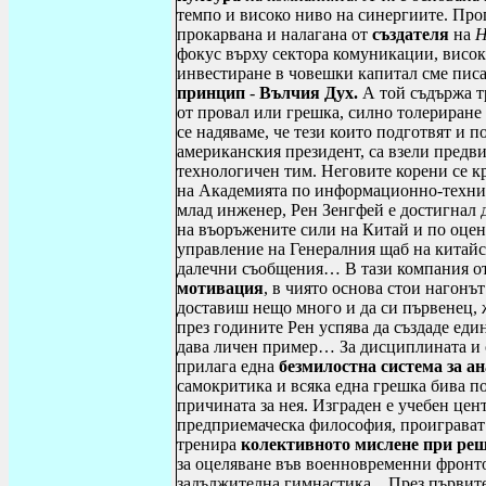
темпо и високо ниво на синергиите. Про
прокарвана и налагана от
създателя
на
H
фокус върху сектора комуникации, висок
инвестиране в човешки капитал сме писа
принцип
-
Вълчия Дух.
А той съдържа т
от провал или грешка, силно толериран
се надяваме, че тези които подготвят и 
американския президент, са взели предв
технологичен тим. Неговите корени се к
на Академията по информационно-технич
млад инженер, Рен Зенгфей е достигнал д
на въоръжените сили на Китай и по оценк
управление на Генералния щаб на китайс
далечни съобщения… В тази компания от 
мотивация
, в чиято основа стои нагонъ
доставиш нещо много и да си първенец, 
през годините Рен успява да създаде еди
дава личен пример… За дисциплината и
прилага една
безмилостна система за а
самокритика и всяка една грешка бива по
причината за нея. Изграден е учебен цент
предприемаческа философия, проиграват 
тренира
колективното мислене при ре
за оцеляване във военновременни фронто
задължителна гимнастика…През първите 