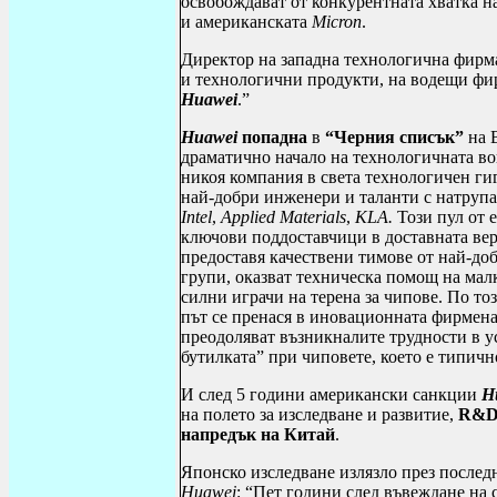
освобождават от конкурентната хватка 
и американската
Micron
.
Директор на западна технологична фирма
и технологични продукти, на водещи фир
Huawei
.”
Huawei
попадна
в
“Черния списък”
на 
драматично начало на технологичната во
никоя компания в света технологичен гиг
най-добри инженери и таланти с натруп
Intel
,
Applied Materials
,
KLA
.
Този пул от 
ключови поддоставчици в доставната вер
предоставя качествени тимове от най-до
групи, оказват техническа помощ на мал
силни играчи на терена за чипове. По то
път се пренася в иновационната фирмена
преодоляват възникналите трудности в у
бутилката” при чиповете, което е типичн
И след 5 години американски санкции
H
на полето за изследване и развитие,
R
&
напредък на Китай
.
Японско изследване излязло през послед
Huawei
: “Пет години след въвеждане на