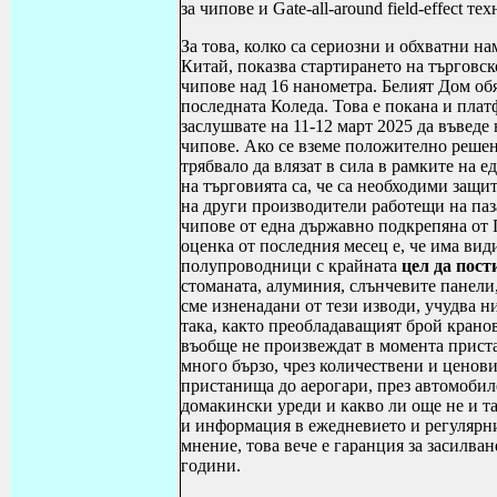
за чипове и
Gate
-
all
-
around field
-
effect
техн
За това, колко са сериозни и обхватни н
Китай, показва стартирането на търговс
чипове над 16 нанометра. Белият Дом обя
последната Коледа. Това е покана и пла
заслушвате на 11-12 март 2025 да въвед
чипове. Ако се вземе положително решен
трябвало да влязат в сила в рамките на 
на търговията са, че са необходими защи
на други производители работещи на паз
чипове от една държавно подкрепяна от
оценка от последния месец е, че има вид
полупроводници с крайната
цел да пост
стоманата, алуминия, слънчевите панели
сме изненадани от тези изводи, учудва н
така, както преобладаващият брой крано
въобще не произвеждат в момента прист
много бързо, чрез количествени и ценов
пристанища до аерогари, през автомобил
домакински уреди и какво ли още не и т
и информация в ежедневието и регулярн
мнение, това вече е гаранция за засилва
години.