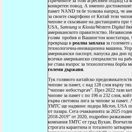
Причините за този агресивен подход са 
конкретен повод. А именно достиженият
памет
NAND
тя бе толкова напред, че а
за своите смартфони от Китай тези чипо
чипове и скъсяване на дистанцията при т
USA
,
Samsung
и
Kioxia
/
Western Digital
бя
американското правителство. Независимо
голям пробив и Вашингтон констатира,
превръща в
реална заплаха
за големите 
технологична-иновационна машина. Упр
американски паспорт, напуска два дни пр
всички американски специалисти на раб
не става въпрос за технологична борба м
големи държави
.
Тук голямото китайско предизвикателств
чипове за памет, с над 128 слоя върху тя
“чипове небостъргач”. През 2022 тази ки
чипове за памет с по 196 и 232 слоя, ко
първа световна лига за чипове за памет. 
YMTC
ще надмине лидера
Micron
,
USA
по
от пазара. Сега очакванията за 2025 годи
2018-2019” от 2020, подробно разказваме
компания
YMTC
от град Вухан. Впечатляв
строгата карантина и тоталното затварян