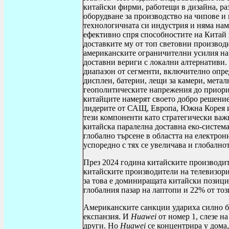
китайски фирми, работещи в дизайна, ра
оборудване за производство на чипове и
технологичната си индустрия и няма на
ефективно спря способностите на Китай 
доставките му от топ световни производ
американските ограничителни усилия на
доставни вериги с локални алтернативи.
диапазон от сегменти, включително опре
дисплеи, батерии, лещи за камери, метал
геополитическите напрежения до приори
китайците намерят своето добро решение,
лидерите от САЩ, Европа, Южна Корея и
тези компоненти като стратегически важн
китайска паралелна доставна еко-система
глобално търсене в областта на електро
успоредно с тях се увеличава и глобалн
През 2024 година китайските производит
китайските производители на телевизори
за това е доминиращата китайски позици
глобалния пазар на лаптопи и 22% от то
Американските санкции удариха силно б
експанзия. И
Huawei
от номер 1, слезе на
други. Но
Huawei
се концентрира у дома