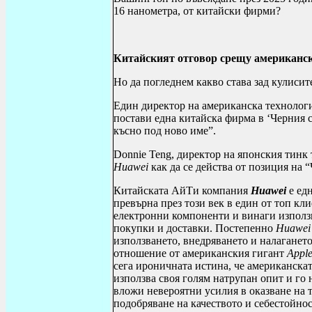
16 нанометра, от китайски фирми?
Китайският отговор срещу американск
Но да погледнем какво става зад кулисит
Един директор на американска технолог
постави една китайска фирма в ‘Черния с
късно под ново име”.
Donnie Teng
, директор на японския тинк
Huawei
как да се действа от позиция на
Китайската АйТи компания
Huawei
е ед
превърна през този век в един от топ кл
електронни компоненти и винаги използ
покупки и доставки. Постепенно
Huawe
използването, внедряването и налаганет
отношение от американския гигант
Appl
сега ироничната истина, че американска
използва своя голям натрупан опит и го 
вложи невероятни усилия в оказване на 
подобряване на качеството и себестойнос