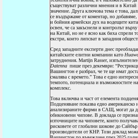
съществуват различни
мнения и в Китай
значение. Друга ключова тема е това, да
се въздържаме от коментар, но добавяме,
и бойния армейски дух на водещите кит
освен, че са закъснели и контролът върх
на Китай, но не е ясно как биха спрели т
екстри, които липсват в западния общест
Сред западните експерти днес преоблада
китайските елитни компании като
Huawe
затруднения.
Martijn Rasser
, изпълнителе
Datenna
пише през декември: “Рестрикци
Вашингтон е разбрал, че те ще имат доста
смалява с времето.” Това е едно интересн
темпото, потенциала и възможностите н
комплекс.
Това включва и част от елемента подцен
Подценяване показва едно американско из
анализираните фирми в САЩ, могат да до
обикновени чипове. В доклада се призна
източниците на чиповете, които получават
рисковете от глобални шокове до Сайбър
производители от КНР. Този доклад може 
Вашингтон по въвеждане през 2025 годин