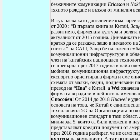
безжичните комуникации
Ericsson
и
Noki
тяхното раждане и възход от миналия век
И тук пасва като допълнение към гореиз
от 2020 : “В първата книга за Китай,
Защ
развитието, фирмената култура и ролята
актуалност от 2015 година. Динамиката н
кратко да се разкаже, защо в началото на
списък” на САЩ. Защо бе наложено ембарг
комуникационни инфраструктури в облас
член на 'китайския национален технологи
се превърна през 2017 година в най-голе
мобилна, комуникационна инфраструктур
експортно ориентирана фирма и сме описа
схемата от малки, бедни, подценявани п
превод на
“
Hua
” е Китай, а
Wei
означава
фирма са вградили в нейното наименова
Способен
! От 2014 до 2018
Huawei
е удв
основата на това, че Китай е единственат
технологията 5
G
на Организацията по к
комуникационен стандарт в тази област
милиарда $, които са били вложени в нау
представляват кредити получени от амери
през 2018 година разбират, че не само па
култура
на компанията. А тя е основана