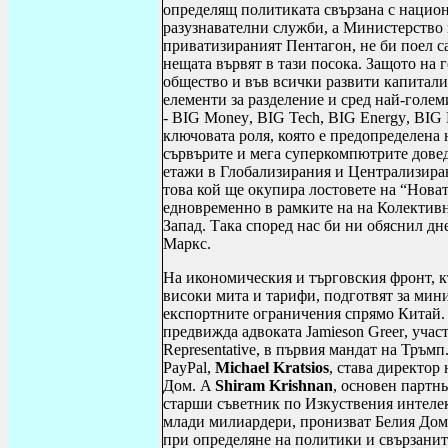
определящ политиката свързана с национ
разузнавателни служби, а Министерство н
приватизираният Пентагон, не би поел са
нещата вървят в тази посока. Защото на
общество и във всички развити капитали
елементи за разделение и сред най-голе
-
BIG Money
,
BIG Tech
,
BIG Energy
,
BIG 
ключовата роля, която е предопределена
сървърите и мега суперкомпютрите довед
етажи в Глобализирания и Централизиран
това кой ще окупира лостовете на “Новат
едновременно в рамките на на Колективн
Запад. Така според нас би ни обяснил дн
Маркс.
На икономическия и търговския фронт, к
високи мита и тарифи, подготвят за мин
експортните ограничения спрямо Китай.
предвижда адвоката
Jamieson Greer
, учас
Representative
, в първия мандат на Тръм
PayPal
,
Michael Kratsios
, става директор
Дом.
A
Shiram Krishnan
, основен партн
старши съветник по Изкуствения интелек
млади милиардери, пронизват Белия Дом 
при определяне на политики и свързаните