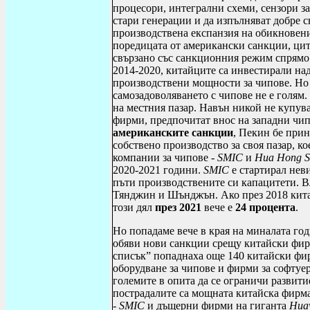
процесори, интегрални схеми, сензори за
стари генерации и да изпълняват добре 
производствена експанзия на обикновени
поредицата от американски санкции, цит
свързано със санкционния режим спрямо
2014-2020, китайците са инвестирали над
производствени мощности за чипове. Но 
самозадоволяването с чипове не е голям.
на местния пазар. Навън никой не купува
фирми, предпочитат внос на западни чип
американските санкции
, Пекин бе при
собствено производство за своя пазар, к
компании за чипове -
SMIC
и
Hua Hong S
2020-2021 години.
SMIC
е стартирал неви
пъти производствените си капацитети. В
Тянджин и Шънджън. Ако през 2018 китай
този дял
през 2021
вече е
24 процента
.
Но попадаме вече в края на миналата го
обяви нови санкции срещу китайски фирм
списък” попаднаха още 140 китайски ф
оборудване за чипове и фирми за софтуер
големите в опита да се ограничи развит
пострадалите са мощната китайска фирм
-
SMIC
и дъщерни фирми на гиганта
Hua