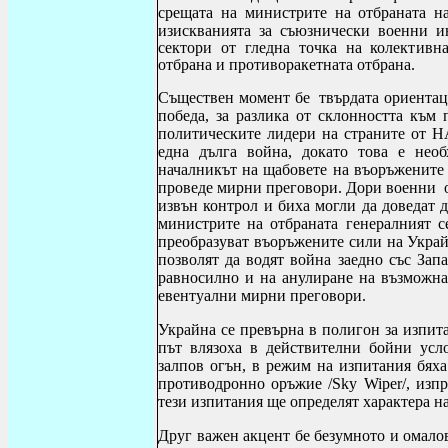
срещата на министрите на отбраната
изискванията за съюзнически военни 
сектори от гледна точка на колективн
отбрана и противоракетната отбрана.
Съществен момент бе твърдата ориентаци
победа, за разлика от склонността към 
политическите лидери на страните от Н
една дълга война, докато това е необ
началникът на щабовете на въоръженит
проведе мирни преговори. Дори военни 
извън контрол и биха могли да доведат
министрите на отбраната генералният 
преобразуват въоръжените сили на Укра
позволят да водят война заедно със Запа
равносилно и на
анулиране на възможна
евентуални мирни преговори.
Украйна се превърна в полигон за изпит
път влязоха в действителни бойни усл
залпов огън, в режим на изпитания бяха
противодронно оръжие /
Sky Wiper
/, изп
тези изпитания ще определят характера н
Друг важен акцент бе безумното и омало