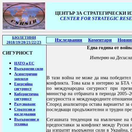
ЦЕНТЪР ЗА СТРАТЕГИЧЕСКИ 
CENTER FOR STRATEGIC RESE
БЮЛЕТИНИ
Изследвания
Коментари
Новин
2018/19
/20/21
/
22/23
Една година от войн
СИГУРНОСТ
Интервю на Десисла
НАТО и ЕС
Въоържени сили
Асиметрични
В тази война не може да има победител
заплахи
конфликта. Това каза в интервю за БТА
Енергийна
по международна сигурност при презид
сигурност
министър на отбраната в периода 2005–20
Кибернетична
сигурност
сигурността и международните отношения
Разузнаване
Според анализатора остава вариантът за 
Стратегии
и
последващи продължителни и трудни пре
изследвания
Въоържение и
Сегашната тенденция на въвличане на 
техника
предпоставки за конфликт между Русия и
да изпратят въоръжени сили в Украйна,