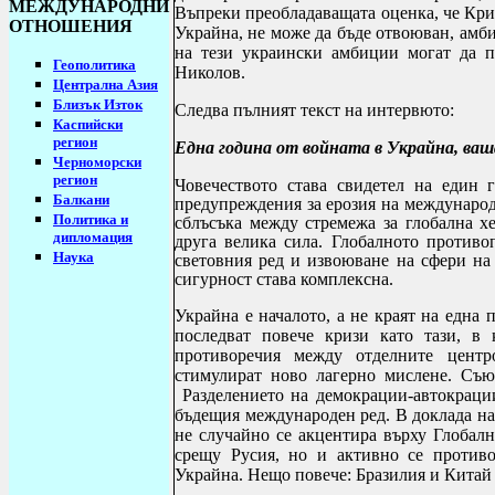
МЕЖДУНАРОДНИ
Въпреки преобладаващата оценка, че Кри
ОТНОШЕНИЯ
Украйна, не може да бъде отвоюван, амб
на тези украински амбиции могат да п
Геополитика
Николов.
Централна Азия
Близък Изток
Следва пълният текст на интервюто:
Каспийски
регион
Една година от войната в Украйна, ваш
Черноморски
регион
Човечеството става свидетел на един
Балкани
предупреждения за ерозия на международ
Политика и
сблъсъка между стремежа за глобална х
дипломация
друга велика сила. Глобалното против
Наука
световния ред и извоюване на сфери на
сигурност става комплексна.
Украйна е началото, а не краят на една 
последват повече кризи като тази, в 
противоречия между отделните цент
стимулират ново лагерно мислене. Съю
Разделението на
демокрации-автокрации
бъдещия международен ред.
В доклада на
не случайно се акцентира върху Глобалн
срещу Русия, но и активно се противо
Украйна. Нещо повече: Бразилия и Китай 