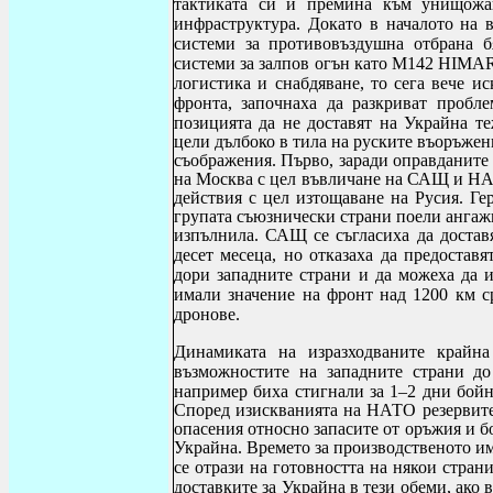
тактиката си и премина към унищожа
инфраструктура. Докато в началото на 
системи за противовъздушна отбрана б
системи за залпов огън като
M142 HIMAR
логистика и снабдяване, то сега вече и
фронта, започнаха да разкриват проб
позицията да не доставят на Украйна те
цели дълбоко в тила на руските въоръжен
съображения. Първо, заради оправданите 
на Москва с цел въвличане на САЩ и НАТ
действия с цел изтощаване на Русия. Ге
групата съюзнически страни поели ангажи
изпълнила. САЩ се съгласиха да
достав
десет месеца, но отказаха да предоставя
дори западните страни и да можеха да и
имали значение на фронт над 1200 км с
дронове.
Динамиката на изразходваните крайн
възможностите на западните страни до
например биха стигнали за 1–2 дни бойн
Според изискванията на НАТО резервите
опасения относно запасите от оръжия и б
Украйна. Времето за производственото им
се отрази на готовността на някои стран
доставките за Украйна в тези обеми, ако в