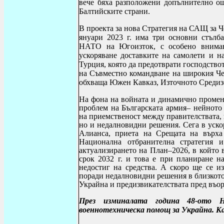
вече бяха разположени допълнително о
Балтийските страни.
В проекта за нова Стратегия на САЩ за Ч
януари 2023 г. има три основни стълба
НАТО на Югоизток, с особено вниман
ускоряване доставките на самолети и на
Турция, която да предотврати господство
на Съвместно командване на широкия Че
обхваща Южен Кавказ, Източното Средизе
На фона на войната и динамично променя
проблем на Българската армия– нейното 
на приемственост между правителствата,
но и недалновидни решения. Сега в уско
Алианса, приета на Срещата на върха
Национална отбранителна стратегия 
актуализирането на План–2026, в който 
срок 2032 г. и това е при планиране 
недостиг на средства. А скоро ще се и
поради недалновидни решения в близкото 
Украйна и предизвикателствата пред въор
През изминалата година 48-ото 
военнотехническа помощ за Украйна. Ка