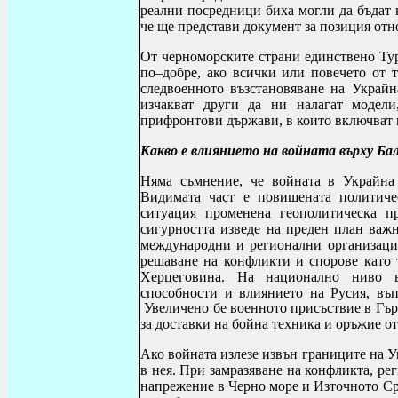
реални посредници биха могли да бъдат 
че ще представи документ за позиция от
От черноморските страни единствено Тур
по–добре, ако всички или повечето от 
следвоенното възстановяване на Украйна
изчакват други да ни налагат модели
прифронтови държави, в които включват 
Какво е влиянието на войната върху Ба
Няма съмнение, че войната в Украйна 
Видимата част е повишената политиче
ситуация променена геополитическа п
сигурността изведе на преден план
важн
международни и регионални организаци
решаване на конфликти и спорове като
Херцеговина. На национално ниво 
способности и влиянието на Русия, въп
Увеличено бе военното присъствие в Гъ
за доставки на бойна техника и оръжие о
Ако войната излезе извън границите на 
в нея. При замразяване на конфликта, р
напрежение в Черно море и Източното Ср