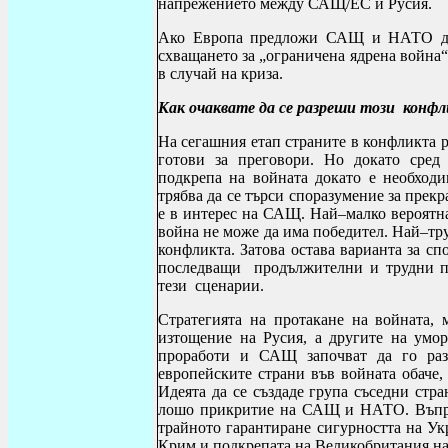
напрежението между САЩ/ЕС и Русия.
Ако Европа предложи САЩ и НАТО да 
схващането за „ограничена ядрена война“
в случай на криза.
Как очаквате да се разреши този конф
На сегашния етап страните в конфликта р
готови за преговори. Но докато сред 
подкрепа на войната докато е необходи
трябва да се търси споразумение за прек
е в интерес на САЩ. Най–малко вероятна 
война не може да има победител. Най–тр
конфликта. Затова остава варианта за сп
последващи продължителни и трудни пр
тези сценарии.
Стратегията на протакане на войната, 
изтощение на Русия, а другите на умор
проработи и САЩ започват да го ра
европейските страни във войната обаче
Идеята да се създаде група съседни стр
лошо прикритие на САЩ и НАТО. Въпрек
трайното гарантиране сигурността на Ук
Крим и подкрепата на Великобритания на