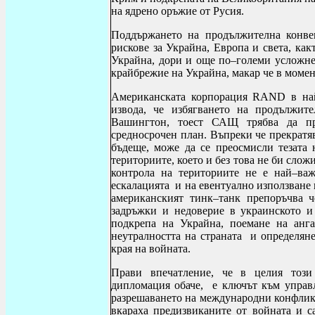
на ядрено оръжие от Русия.
Поддържането на продължителна конве
рискове за Украйна, Европа и света, ка
Украйна, дори и още по–големи усложне
крайбрежие на Украйна, макар че в момен
Американската корпорация
RAND
в на
извода, че избягването на продължит
Вашингтон, тоест САЩ трябва да пр
средносрочен план. Въпреки че прекратя
бъдеще, може да се преосмисли тезата 
териториите, което и без това не би слож
контрола на териториите не е най–ва
ескалацията и на евентуално използване
американският тинк–танк препоръчва ч
задръжки и недоверие в украинското и 
подкрепа на Украйна, поемане на анга
неутралността на страната и определяне
края на войната.
Прави впечатление, че в целия този
дипломация обаче, е ключът към управл
разрешаването на международни конфликти
вкараха предизвиканите от войната и с