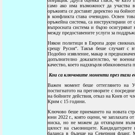
операция.
Друга оценка гласи, че като 
само ако има възможност да участва 
оръжията се доставят директно на бойното
в конфликта става очевидно.
Освен това
оръжейна система, са инструктирани от 
въпросната система и бързо осигуряват 
между предоставените услуги за поддръж
Някои политици в Европа дори свикнаха
срещу Русия“. Такъв беше случаят с 
Подобно изявление, макар и предназначен
допълнително доказателство, че военн
качество, което надхвърля обикновената 
Кои са ключовите моменти през тази е
Важен момент беше оттеглянето на 
постигнатото на преговорите с посреднич
на бойните действия, отказ на Киев от ч
Крим с 15 години.
Ключово беше приемането на новата стр
юни 2022 г., която
оцени, че заплахата 
ниска, но не можем да отхвърлим възм
цялост на съюзниците. Кандидатурит
баланса в бъдеще на Северния фланг. М