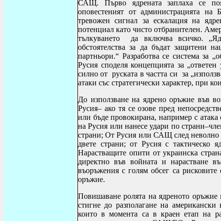
САЩ. Първо ядрената заплаха се п
оповестеният от администрацията на Б
тревожен сигнал за ескалация на ядре
потенциал като чисто отбранителен. Аме
тълкуването да включва всичко. „Я
обстоятелства за да бъдат защитени 
партньори.“ Разработва се система за „
Русия споделя концепцията за „ответен 
силно от руската в частта си за „използ
атаки със стратегически характер, при ко
До използване на ядрено оръжие във во
Русия– ако тя се озове пред непосредст
или бъде провокирана, например с атака
на Русия или нанесе удари по страни–ч
страни; От Русия или САЩ след неволно 
двете страни; от Русия с тактическо 
Нарастващите опити от украинска стра
директно във войната и нарастване въ
въоръжения с голям обсег са рисковите 
оръжие.
Повишаване ролята на ядреното оръжие в
стигне до разполагане на американски
които в момента са в краен етап на р