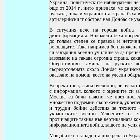
Украйна, политическите наблюдатели не 
още от 2014 г., нито признаха, че са пр
руската, така и украинската страна бяха
артилерийският обстрел над Донбас се уве
В ситуация вече на гореща война е
дезинформацията. Наложени бяха погрешн
до голяма степен се правеха и неточн
воюващите. Така например бе наложена в
си завършил военно училище за да преце
завземане на такава огромна страна, ка
Оперативният замисъл на руските в
съсредоточената около Донбас украинск
оказване на помощ, което да улесни обк
Въпреки това, стана очевидно, че рускот
с информация, колкото с оценките си з
Москва са били наясно, че през после
множество подземни съоръжения, укрепе
и трудни бойни действия за тяхното 
украинските военни. Усвоените от т
протичащите такива във вертикалната ком
информационната война, защото не успя 
Мащабите на западната подкрепа за Укра