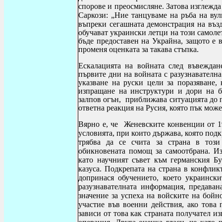
спорове и преосмисляне. Затова изглежд
Саркози: „Ние танцуваме на ръба на вул
въпреки сегашната демонстрация на възд
обучават украински летци на този самолет
бъде предоставен на Украйна, защото е 
променя оценката за такава стъпка.
Ескалацията на войната след въвежда
първите дни на войната с разузнавателн
указване на руски цели за поразяване,
изпращане на инструктури и дори на б
залпов огън, приближава ситуацията до 
ответна реакция на Русия, която пък може
Вярно е, че Женевските конвенции от 1
условията, при които държава, която под
трябва да се счита за страна в този
обикновената помощ за самоотбрана. И
като научният съвет към германския Бу
казуса. Подкрепата на страна в конфлик
допринася
обучението, което украинск
разузнавателната информация, предаван
значение за успеха на войските на бойн
участие във военни действия, ако това 
зависи от това как страната получател и