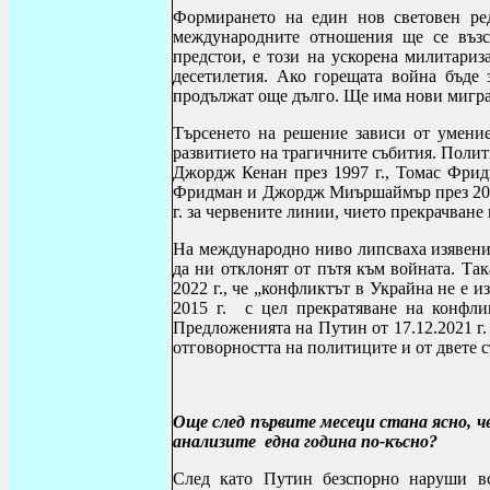
Формирането на един нов световен ред
международните отношения ще се възст
предстои, е този на ускорена милитариз
десетилетия. Ако горещата война бъде
продължат още дълго.
Ще има нови мигр
Търсенето на решение зависи от умени
развитието на трагичните събития. Поли
Джордж Кенан през 1997 г., Томас Фрид
Фридман и Джордж Миършаймър през 2015
г. за червените линии, чието прекрачване
На международно ниво липсваха изявени
да ни отклонят от пътя към войната. Та
2022 г., че „конфликтът в Украйна не е 
2015 г. с цел прекратяване на конфли
Предложенията на Путин от 17.12.2021 г.
отговорността на политиците и от двете с
Още след първите месеци стана ясно, че
анализите
една година по-късно?
След като
Путин безспорно наруши в