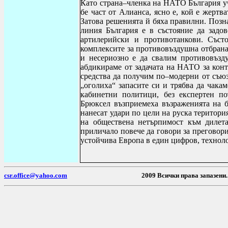
Като страна–членка на НАТО България уч
бе част от Алианса, ясно е, кой е жерт
Затова решенията й бяха правилни. Позн
линия България е в състояние да задо
артилерийски и противотанкови. Съст
комплексите за противовъздушна отбрана
и несериозно е да свалим противовъзд
абдикираме от задачата на НАТО за конт
средства да получим по–модерни от съюз
„оголиха“ запасите си и трябва да чакам
кабинетни политици, без експертен п
Брюксел възприемеха възраженията на 
нанесат удари по цели на руска територи
на обществена нетърпимост към дилет
приличало повече да говори за преговори 
устойчива Европа в един цифров, техноло
csr.office@yahoo.com
2009 Всички пр