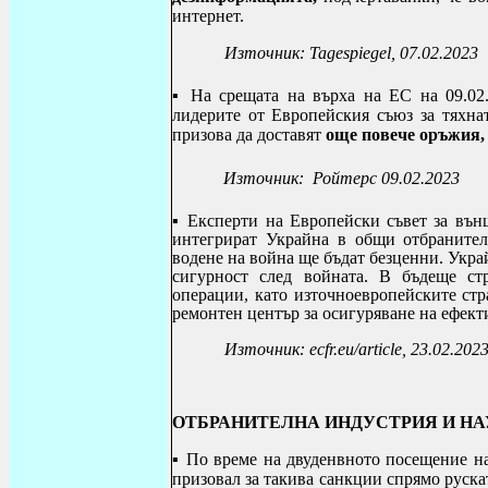
интернет.
Източник:
Tagespiegel
, 07.02.2023
▪
На срещата на върха на ЕС на 09.02
лидерите от Европейския съюз за тяхнат
призова да доставят
още повече оръжия,
Източник: Ройтерс 09.02.2023
▪
Експерти на Европейски съвет за вън
интегрират Украйна в общи отбранител
водене на война ще бъдат безценни.
Украй
сигурност след войната.
В бъдеще стр
операции, като източноевропейските стр
ремонтен център за осигуряване на ефект
Източник:
ecfr.eu/article
, 23.02.202
ОТБРАНИТЕЛНА ИНДУСТРИЯ И Н
▪ По време на двуденвното посещение на
призовал за такива санкции спрямо руска