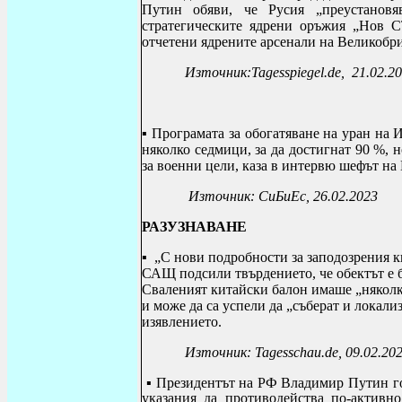
Путин обяви, че Русия „преустанов
стратегическите ядрени оръжия „Нов С
отчетени ядрените арсенали на Великобр
Източник:
Tagesspiegel
.
de,
21.02.20
▪ П
рограмата за обогатяване на уран на 
няколко седмици, за да достигнат 90 %, н
за военни цели, каза в интервю шефът н
Източник: СиБиЕс, 26.02.2023
РАЗУЗНАВАНЕ
▪ „С нови подробности за заподозрения 
САЩ подсили твърдението, че обектът е би
Сваленият китайски балон имаше „няколк
и може да са успели да „съберат и локали
изявлението.
Източник:
Tagesschau
.
de
, 09.02.20
▪ Президентът на РФ Владимир Путин г
указания да противодейства по-активн