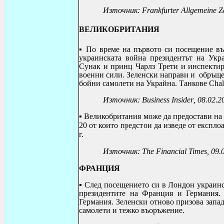
Източник:
Frankfurter Allgemeine Z
ВЕЛИКОБРИТАНИЯ
▪
По време на първото си посещение във
украинската война президентът на Укр
Сунак и принц Чарлз Трети и инспектир
военни сили.
Зеленски
направи и
обръще
бойни самолети на Украйна. Танкове
Chal
Източник:
Business Insider
,
08.02.2
▪
Великобритания може да предостави на
20 от които предстои да изведе от експлоа
г.
Източник:
The Financial Times
, 09.
ФРАНЦИЯ
▪
След посещението си в Лондон украинс
президентите на Франция и Германия
Германия. Зеленски отново призова запа
самолети и тежко въоръжение.