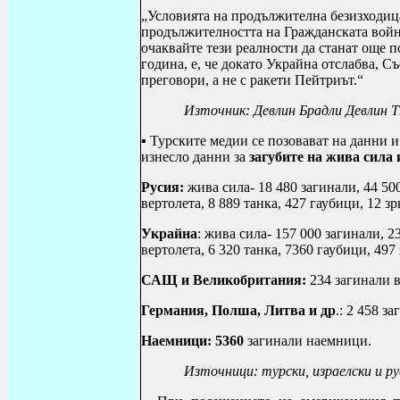
„Условията на продължителна безизходица
продължителността на Гражданската войн
очаквайте тези реалности да станат още п
година, е, че докато Украйна отслабва, 
преговори, а не с ракети Пейтриът.“
Източник:
Девлин Брадли Девлин Th
▪ Турските медии се позовават на данни 
изнесло данни за
загубите
на жива сила 
Русия:
жива сила- 18 480 загинали, 44 500
вертолета, 8 889 танка, 427 гаубици, 12 зр
Украйна
: жива сила- 157 000 загинали, 2
вертолета, 6 320 танка, 7360 гаубици, 497 
САЩ и Великобритания:
234 загинали 
Германия, Полша, Литва и др
.: 2 458 з
Наемници: 5360
загинали наемници.
Източници: турски, израелски и ру