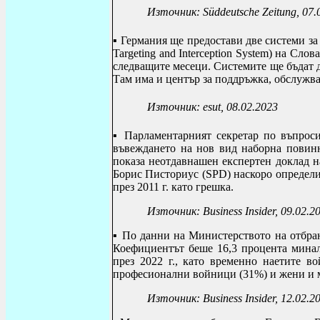
Източник:
S
ü
ddeutsche Zeitung
, 07
▪ Германия ще предостави две системи 
Targeting and Interception System
) на Слов
следващите месеци. Системите ще бъдат 
Там има и център за поддръжка, обслужв
Източник:
esut
, 08.02.2023
▪
П
арламентарният секретар по въпрос
въвеждането на нов вид наборна повинн
показа неотдавнашен експертен доклад н
Борис Писториус (SPD) наскоро определи
през 2011 г. като грешка.
Източник:
Business Insider, 09.02.2
▪
По данни на Министерството на отбран
Коефициентът беше 16,3 процента минал
през 2022 г., като временно наетите в
професионални войници (31%) и жени и 
Източник: Business Insider, 12.02.2