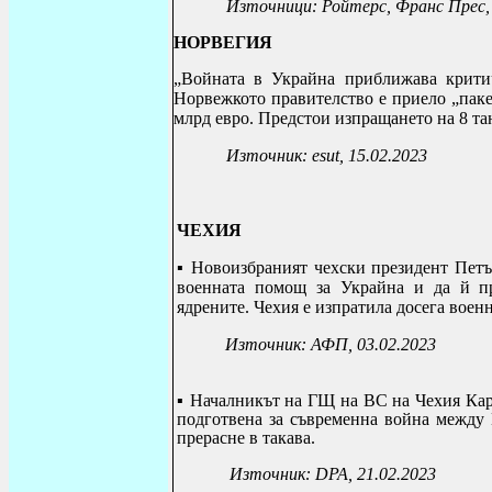
Източници: Ройтерс
, Франс Прес,
НОРВЕГИЯ
„Войната в Украйна приближава критич
Норвежкото правителство е приело „паке
млрд евро. Предстои изпращането на 8 т
Източник:
esut, 15.02.2023
ЧЕХИЯ
▪ Новоизбраният чехски президент Петъ
военната помощ за Украйна и да й пр
ядрените. Чехия е изпратила досега воен
Източник: АФП, 03.02.2023
▪
Началникът на ГЩ на ВС на Чехия Каре
подготвена за съвременна война между
прерасне в такава.
Източник:
DPA
, 21.02.2023