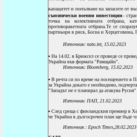
капацитет и попълване на запасите от в
съюзнически военни инвестиции
– стра
точка на колективната отбрана, ка
противоракетната отбрана.
Те се споразу
партньори в риск, Босна и Херцеговина, 
Източник:
nato
.
int
, 15.02.2023
▪ На 14.02. в Брюксел се проведе
се прове
Украйна във формата "Рамщайн".
Източник:
Bloomberg
, 15.02.2023
▪ В речта си по време на посещението в
за Украйна докато е необходимо, подчер
"Западът не е планирал да атакува Русия"
Източник: ПАП, 21.02.2023
▪ След среща с финландския премиер в Х
че Украйна в дългосрочен план ще бъде 
Източник
:
Epoch Times
,
28.02.2023