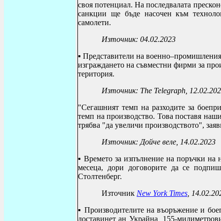
своя потенциал.
На последвалата прескон
санкции ще бъде насочен към технолог
самолети.
Източник: 04.02.2023
▪
Представители на военно–промишления 
изграждането на съвместни фирми за про
територия.
Източник:
The Telegraph
, 12.02.20
"Сегашният темп на разходите за боепр
темп на производство. Това поставя наш
трябва "да увеличи производството", зая
Източник: Дойче веле, 14.02.2023
▪ Времето за изпълнение на поръчки на 
месеца, дори договорите да се подпиш
Столтенберг.
Източник
New York Times
, 14.02.20
▪ Производителите на въоръжение и бо
доставинет ан Украйна 155-милиметровит