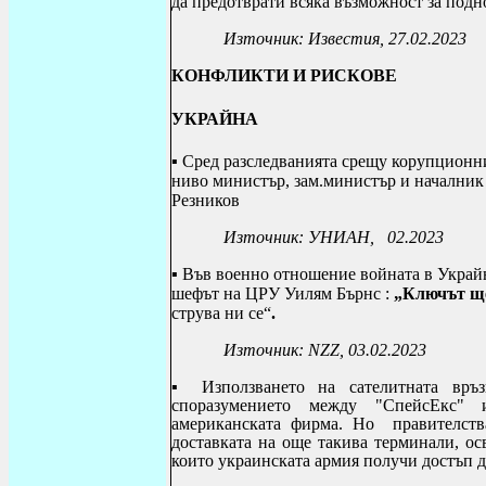
да предотврати всяка възможност за подн
Източник: Известия, 27.02.2023
КОНФЛИКТИ И РИСКОВЕ
УКРАЙНА
▪ Сред разследванията срещу корупционн
ниво министър, зам.министър и началник
Резников
Източник: УНИАН
, 02.2023
▪
Във военно отношение войната в Украйн
шефът на ЦРУ Уилям Бърнс :
„Ключът ще
струва ни се“
.
Източник:
NZZ, 03.02.2023
▪
Използването на сателитната връ
споразумението между "СпейсЕкс" и
американската фирма. Но правителств
доставката на още такива терминали, ос
които украинската армия получи достъп д