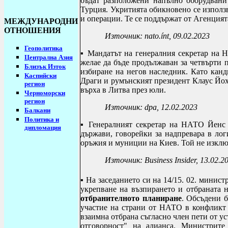
бъдат разположени напълно оборудвани
Турция.
Укритията обикновено се използв
и операции. Те се поддържат от Агенция
МЕЖДУНАРОДНИ
ОТНОШЕНИЯ
Източник:
nato
.í
nt
, 09.02.2023
Геополитика
▪ Мандатът на генералния секретар на 
Централна Азия
желае да бъде продължаван за четвърти 
Близък Изток
избиране на негов наследник. Като кан
Каспийски
Драги и румънският президент Клаус Йох
регион
върха в Литва през юли.
Черноморски
регион
Източник:
dpa
, 12.02.2023
Балкани
Политика и
▪ Генералният секретар на НАТО Йенс 
дипломация
държави, говорейки за надпревара в лог
оръжия и муниции на Киев. Той не изключ
Източник:
Business Insider, 13.02.2
▪ На заседанието си на 14/15. 02. минис
укрепване на възпирането и отбраната 
отбранителното планиране
.
Обсъдени 
участие на страни от НАТО в конфликт с
взаимна отбрана съгласно член пети от ус
отговорност" на алианса.
Министрите 