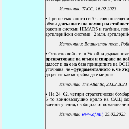
Източник: ТАСС, 16.02.2023
▪
При неочакваното си 5 часово посещени
обяви
допълнителна помощ на стойност 
ракетни системи
HIMARS
и гаубици, пов
артилерийски системи,
2 млн. артилерийс
Източници: Вашингтон пост, Рой
▪
Относно войната в Украйна държавния
прекратяване на огъня и спиране на во
цялост и да е на база принципите на ОО
уточнява: че «
фундаменталното е, че Ук
да решат какъв трябва да е мирът».
Източник:
The Atlantic
, 23.02.2023
▪
На 24. 02. четири стратегически бомб
5–то вонновъздушно крило на САЩ бях
военни учения, съобщиха от командване
Източник:
www.af.mil
, 25.02.2023