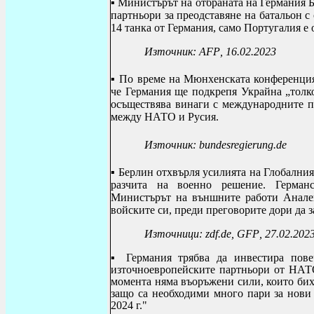
▪
Министърът на отбраната на Германия Б
партньори за преодставяне на батальон с
14 танка от Германия, само Португалия е 
Източник:
AFP
, 16.02.2023
▪
По време на Мюнхенската конференция
че Германия ще подкрепя Украйна „толк
осъществява винаги с международните па
между НАТО и Русия.
Източник: bundesregierung.de
▪
Берлин отхвърля усилията на Глобалния
разчита на военно решение
.
Германс
Министърът на външните работи Аналена
войските си, преди преговорите дори да 
Източници:
zdf
.
de
,
GFP
, 27.02.202
▪
Германия трябва да инвестира пове
източноевропейските партньори от НАТО
момента няма въоръжени сили, които бих
защо са необходими много пари за нови 
2024 г."