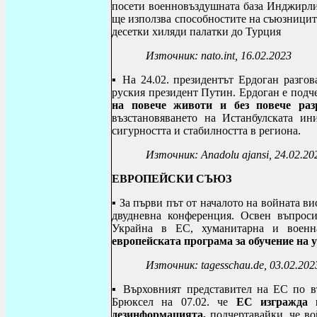
посети военновъздушната база Инджирли
ще използва способностите на съюзниците
десетки хиляди палатки до Турция
Източник:
nato
.
int
, 16.02.2023
▪ На 24.02. президентът Ердоган разгов
руския президент Путин. Ердоган е подч
на повече животи и без повече ра
възстановяването на Истанбулската ин
сигурността и стабилността в региона.
Източник:
Anadolu ajansi, 24.02.20
ЕВРОПЕЙСКИ СЪЮЗ
▪ За първи път от началото на войната 
двудневна конференция. Освен въпроси
Украйна в ЕС, хуманитарна и воен
европейската програма за обучение на 
Източник: tagesschau.de, 03.02.202
▪
Върховният представител на ЕС по в
Брюксел
на 07.02. че
ЕС
изгражда
дезинформацията,
подчертавайки, че во