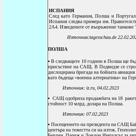
ИСПАНИЯ
След като Германия, Полша и Португали
Испания следва примера им. Правителств
2A4.
Изведените от въоръжение танкове 
Източник:
tagesschau.de 22.02.20
ПОЛША
▪ В следващите 10 години в Полша ще бъ
присъствие на САЩ. В Подвидзе се строи
дислоцирана бригада на бойната авиация
като бъдеща «военна алтернатива» на Гер
Източник:
iz
.
ru
, 04.02.2023
▪
САЩ одобриха продажбата на 18 раке
стойност 10 млрд. долара на Полша.
Източник: 07.02.2023
▪
Посещението на президента на САЩ Бай
центъра на тежестта си на изток
.
Геополит
Берлин, Париж и Лондон Импулсът за запа