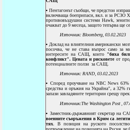
САЩ
▪ Пентагонът съобщи, че предстои изпра
включваща боеприпаси, вкл. и за РСЗО Х
противовъздушни системи Hawk, зенитн
очакват до 9 месеца, защото тепърва ще с
Източник:
Bloomberg
, 03.02.2023
▪
Доклад на влиятелния американски мозъ
посочва, че не става въпрос само за м
интересите на САЩ, които
"биха били
конфликт".
Цената и рисковете
от про
потенциалните ползи за САЩ.
Източник:
RAND, 03.02.2023
▪
Според проучване на
NBC News
63% о
средства и оръжия на Украйна", а 32% г
запази завладяните територии срещу прек
Източник
:
The Washington Post
, 07
▪
Заместник-държавният секретар на СА
военните съоръжения в Крим са легити
тях
. В позиция на руското посолств
потвърждение на позицията на Русия, че 