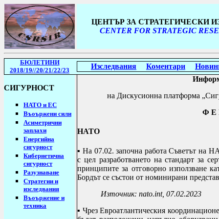
ЦЕНТЪР ЗА СТРАТЕГИЧЕСКИ 
CENTER FOR STRATEGIC RESE
БЮЛЕТИНИ
Изследвания
Коментари
Новин
2018/19
//20/21/22/23
И
нфор
СИГУРНОСТ
н
а Дискусионна платформа „Сиг
НАТО и ЕС
Ф Е 
Въоържени сили
Асиметрични
заплахи
НАТО
Енергийна
сигурност
▪
На 07.02. започна работа Съветът на Н
Кибернетична
с цел разработването на стандарт за се
сигурност
принципите за отговорно използване ка
Разузнаване
Бордът се състои от номинирани предста
Стратегии
и
изследвания
Източник:
nato
.
int
, 07.02.2023
Въоържение и
техника
▪ Чрез Евроатлантическия координацион