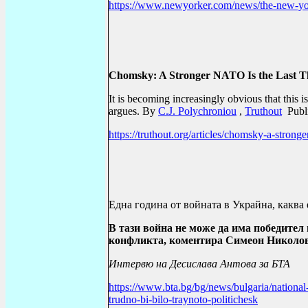
https://www.newyorker.com/news/the-new-yor
Chomsky: A Stronger NATO Is the Last T
It is becoming increasingly obvious that th
argues. By
C.J. Polychroniou
,
Truthout
Publi
https://truthout.org/articles/chomsky-a-strong
Една година от войната в Украйна, каква
В тази война не може да има победител
конфликта, коментира Симеон Николо
Интервю на Десислава Антова за БТА
https
://
www
.
bta
.
bg
/
bg
/
news
/
bulgaria
/
national
trudno
-
bi
-
bilo
-
traynoto
-
politichesk