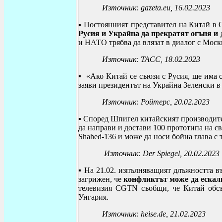
Източник:
gazeta
.
eu
, 16.02.2023
▪
Постоянният представител на Китай в
Русия и Украйна да прекратят огъня и
и НАТО трябва да влязат в диалог с Моск
Източник: ТАСС, 18.02.2023
▪
«Ако Китай се съюзи с Русия, ще има с
заяви президентът на Украйна Зеленски в
Източник: Ройтерс, 20.02.2023
▪
Според Шпигел китайският производит
да направи и достави 100 прототипа на с
Shahed
-136 и може да носи бойна глава с т
Източник:
Der Spiegel
, 20.02.2023
▪
На 21.02. изпълняващият длъжността в
загрижен, че
конфликтът може да ескали
телевизия CGTN съобщи, че Китай обсъ
Унгария.
Източник:
heise
.
de
, 21.02.2023