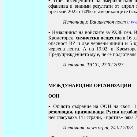
▪ При посещението на американския пр
офанзива и видими резултати от април т
през май 2022 г 60% от американците бях
Източници: Вашингтон пост и
ww
▪
Началникът на войските за РХЗБ ген. И
Крематорск
химически вещества
в 16 з
опасност
BZ
и две червени линии и 5 
червена лента. А на 19.02. в Кремтор
Предупреждението му е, че се подготвал
Източник: ТАСС, 27.02.2023
МЕЖДУНАРОДНИ ОРГАНИЗАЦИИ
ООН
▪
Общото събрание на ООН на своя 11
резолюция, призоваваща Русия незабавн
нея гласуваха 141 страни, «против» бяха 7
Източник:
news
.
orf.at, 24.02.2023