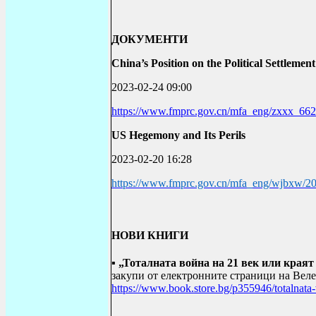
ДОКУМЕНТИ
China’s Position on the Political Settlement
2023-02-24 09:00
https://www.fmprc.gov.cn/mfa_eng/zxxx_66
US Hegemony and Its Perils
2023-02-20 16:28
https://www.fmprc.gov.cn/mfa_eng/wjbxw/2
НОВИ КНИГИ
▪
„Тоталната война на 21 век или краят
закупи от електронните страници на Веле
https://www.book.store.bg/p355946/totalnata-vo