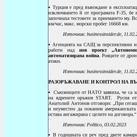
▪
Турция е пред въвеждане в експлоата
изключването й от програмата F-35, бе 
започнаха тестовете за приемането му. В
км/час, макс. морски пробег 16668 км.
Източник: businessinsider.de, 11.02
▪
Агенция
та
на САЩ за перспективни из
работи над
нов проект „Автономн
автоматизирана война
. Рояците от дро
атаки.
Източник:
businessinsider.de, 11.02
РАЗОРЪЖАВАНЕ И КОНТРОЛ НА В
▪
Съюзниците от НАТО заявиха, че са з
на ядрените оръжия START.
Русия о
Анатолий Антонов отговори: „При сегашн
и неуместно да поканим американската
остава ангажирана с целите на договора.“
Източник:
Politico
, 03.02.2023
▪
В годишната си реч пред двете камари