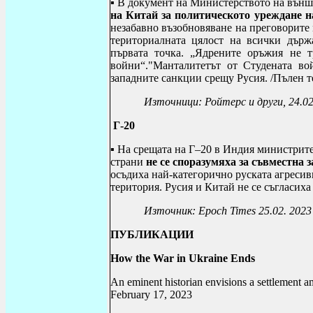
▪
В документ на Министерството на външн
на Китай за политическото уреждане н
незабавно възобновяване на преговорите
териториалната цялост на всички държ
първата точка. „Ядрените оръжия не т
войни“.
"Манталитетът от Студената во
западните санкции срещу Русия. /Пълен т
Източници: Ройтерс и други, 24.0
Г-20
▪ На срещата на Г–20 в Индия министрит
страни
не се споразумяха
за съвместна 
осъдиха най-категорично руската агресив
територия. Русия и Китай не се съгласиха
Източник:
Epoch Times 25.02. 2023
ПУБЛИКАЦИИ
How the War in Ukraine Ends
An eminent historian envisions a settlement 
February 17, 2023