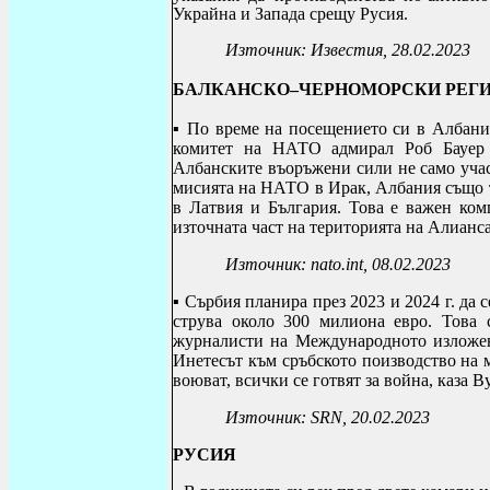
Украйна и Запада срещу Русия.
Източник: Известия, 28.02.2023
БАЛКАНСКО–ЧЕРНОМОРСКИ РЕГ
▪ По време на посещението си в Албан
комитет на НАТО адмирал Роб Бауе
Албанските въоръжени сили не само уч
мисията на НАТО в Ирак, Албания също 
в Латвия и България.
Това е важен ком
източната част на територията на Алианса
Източник:
nato.int, 08.02.2023
▪ Сърбия планира
през 2023 и 2024 г. да
струва около 300 милиона евро. Това
журналисти на Международното изложе
Инетесът към сръбското поизводство на 
воюват, всички се готвят за война, каза В
Източник:
SRN,
20.02.2023
РУСИЯ