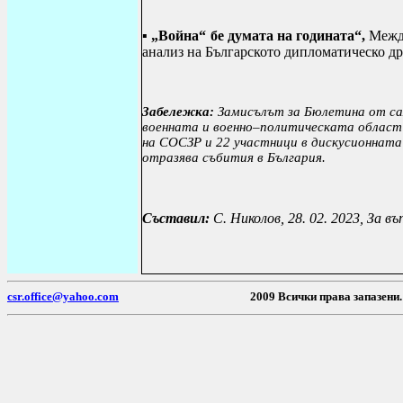
▪
„Война“ бе думата на годината“,
Между
анализ на Българското дипломатическо др
Забележка:
Замисълът за Бюлетина от са
военната и военно–политическата област 
на СОСЗР и 22 участници в дискусионната
отразява събития в България.
Съставил:
С. Николов, 28.
02
. 202
3, За в
csr.office@yahoo.com
2009 Всички пр