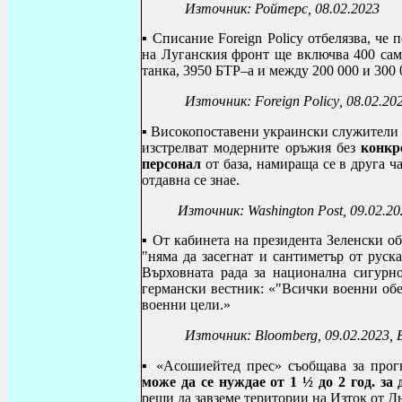
Източник: Ройтерс, 08.02.2023
▪ С
писание
Foreign Policy
отбелязва, че 
на Луганския фронт ще включва 400 само
танка, 3950 БТР–а и между 200 000 и 300
Източник:
Foreign Policy
, 08.02.20
▪
Високопоставени украински служители 
изстрелват модерните оръжия без
конкр
персонал
от база, намираща се в друга ч
отдавна се знае.
Източник:
Washington Post
, 09.02.2
▪ От кабинета на президента Зеленски о
"няма да засегнат и сантиметър от руск
Върховната рада за национална сигурно
германски вестник: «"Всички военни обе
военни цели.»
Източник:
Bloomberg, 09.02.2023
,
▪
«Асошиейтед прес» съобщава за прог
може да се нуждае от 1 ½ до 2 год. за
реши да завземе територии на Изток от Д