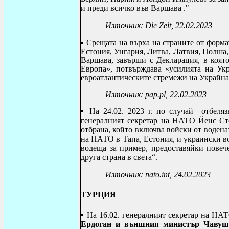
и преди всичко във Варшава ."
Източник:
Die Zeit, 22.02.2023
▪ С
рещата на върха на страните от форма
Естония, Унгария, Литва, Латвия, Полша, 
Варшава, завърши с Декларация, в която
Европа»,
потвърждава «усилията на Укр
евроатлантическите стремежи на Украйна
Източник:
pap.pl, 22.02.2023
▪
На 24.02. 2023 г. по случай отбеля
генералният секретар на НАТО Йенс Сто
отбрана, който включва войски от воден
на НАТО в Тапа, Естония, и украински во
водеща за пример, предоставяйки повеч
друга страна в света“.
Източник:
nato.int, 24.02.2023
ТУРЦИЯ
▪
На 16.02. генералният секретар на Н
Ердоган и външния министър Чавуш