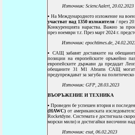
Източник:
SciencAalert
, 20.02.2023
▪ На
Международното изложение на воен
участват над 1350 изложителя
/ през 20
Конкуренцията нараства. Важно за про
през ноември т.г. През март 2024 г. предс
Източник:
epochtimes
.
de
, 24.02.202
▪ САЩ забавят доставките на обещани
позиции на европейските оръжейно паз
европейските държави да предадат Лео
обещаните 31
M
1
Abrams
САЩ могат д
предупреждават за загуба на политическо
Източник:
GFP
, 28.03.2023
ВЪОРЪЖЕНИЕ И ТЕХНИКА
▪ Проведен бе успешен втория и последен
(HAWC)
от американската изследовател
Rocketdyne.
Системата е достигнала скоро
морски мили) и достигайки височини над 
Източник:
esut
, 06.02.2023