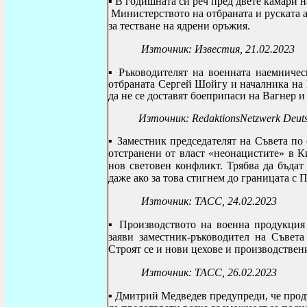
▪ В годишната си реч пред двете камари 
Министерството на отбраната и руската а
за тестване на ядрени оръжия.
Източник: Известия, 21.02.2023
▪
Ръководителят на военната наемниче
отбраната Сергей Шойгу и началника на 
да не се доставят боеприпаси на Вагнер и
Източник: RedaktionsNetzwerk Deutsch
▪
Заместник председателят на Съвета по
отстранени от власт «неонацистите» в К
нов световен конфликт. Трябва да бъдат
даже ако за това стигнем до границата с 
Източник: ТАСС, 24.02.2023
▪
Производството на военна продукция
заяви заместник-ръководител на Съвет
Строят се и нови цехове и производствен
Източник: ТАСС, 26.02.2023
▪
Дмитрий Медведев предупреди, че прод