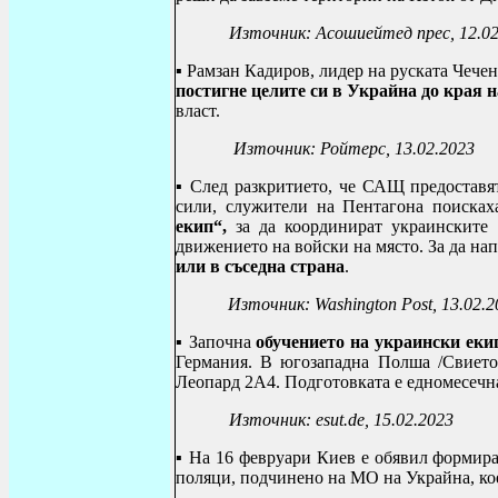
Източник: Асошиейтед прес, 12.02
▪
Рамзан Кадиров, лидер на руската Чечен
постигне целите си в Украйна до края н
власт.
Източник: Ройтерс, 13.02.2023
▪ След разкритието, че САЩ предоставят
сили, служители на Пентагона поиска
екип“,
за да координират украинските
движението на войски на място. За да на
или в съседна страна
.
Източник: Washington Post, 13.02.2
▪ Започна
обучението на украински еки
Германия. В югозападна Полша /Свието
Леопард 2А4. Подготовката е едномесечна,
Източник:
esut
.
de
, 15.02.2023
▪
На 16 февруари Киев е обявил формира
поляци, подчинено на МО на Украйна, ко