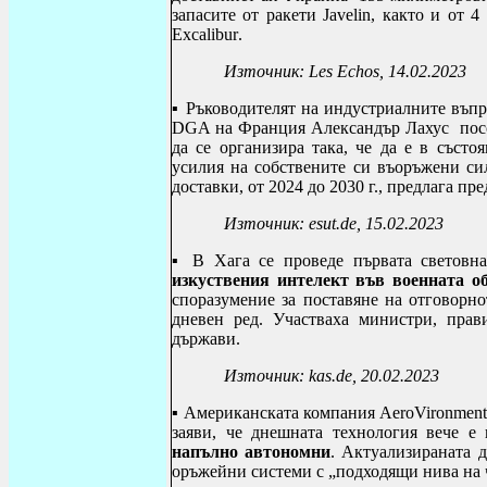
запасите от ракети
Javelin
, както и от 4
Excalibur
.
Източник:
Les Echos
, 14.02.2023
▪ Ръководителят на индустриалните въпр
DGA на Франция Александър Лахус посоч
да се организира така, че да е в съст
усилия на собствените си въоръжени си
доставки, от 2024 до 2030 г., предлага п
Източник:
esut
.
de
, 15.02.2023
▪ В Хага се проведе
първата световн
изкуствения интелект във военната о
споразумение за поставяне на отговорн
дневен ред. Участваха министри, прав
държави.
Източник:
kas
.
de
, 20.02.2023
▪ А
мериканската компания
AeroVironmen
заяви, че днешната технология вече е
напълно автономни
. Актуализираната д
оръжейни системи с „подходящи нива на ч