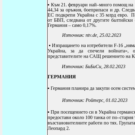
▪
Към 21. февруари най–много помощ
на 
44,34 за оръжия, боеприпаси и др. Следв
ЕС подкрепи Украйна с 35 млрд евро. П
от БВП, следвана от другите балтийски
Германия – само 0,17%.
Източник:
ntv
.
de
, 25.02.2023
▪
Изпращането на изтребители
F
-16
„няма
Украйна, за да спечели войната», 
представителите на САЩ решението на К
Източник: БиБиСи, 28.02.2023
ГЕРМАНИЯ
▪ Германия планира да закупи осем систем
Източник: Ройтерс, 01.02.2023
▪ При посещението си в Украйна германс
предостави около 100 танка от по–стария 
възстановителните работи по тях. Групат
Леопард 2.