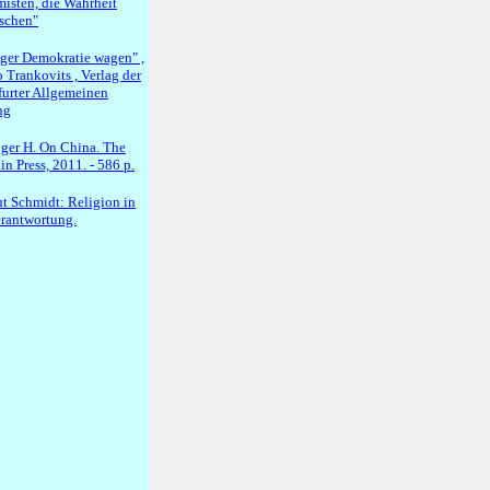
misten, die Wahrheit
schen"
ger Demokratie wagen" ,
 Trankovits , Verlag der
furter Allgemeinen
ng
nger H. On China. The
n Press, 2011. - 586 p.
t Schmidt: Religion in
erantwortung.