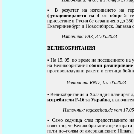
▪ В резултат на изгонването на ге
функционирането на 4 от общо 5 г
присъствие в Русия бе ограничено до 350
Екатериненбург и Новосибирск. Запазва с
Източник:
FAZ, 31.05.2023
ВЕЛИКОБРИТАНИЯ
▪ На 15. 05. по време на посещението н
на Великобритания
обяви разширяване 
противовъздушни ракети и стотици бойни
Източник:
RND, 15
.
05.2023
▪ Великобритания и Холандия планират 
изтребители
F
-16
за Украйна
, включите
Източник:
tagesschau
.
de vom
17.05
▪ Само седмица след предоставянето н
известно, че Великобритания ще изпрати и
пъти по–голям от американските
Himars
.