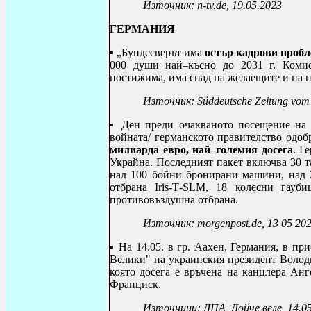
Източник: n-tv.de, 19.05.2023
ГЕРМАНИЯ
▪ „Бундесверът има
остър кадрови проб
000 души най–късно до 2031 г. Комис
постижима, има спад на желаещите и на 
Източник:
S
ü
ddeutsche Zeitung vom
▪ Ден преди очакваното посещение на 
войната/
германското правителство одо
милиарда евро, най–големия досега
. Г
Украйна. Последният пакет включва 30 
над 100 бойни бронирани машини, над 2
отбрана
Iris
-
T
-
SLM
, 18 колесни гауби
противовъздушна отбрана.
Източник:
morgenpost
.
de
,
13 05 20
▪
На 14.05. в гр. Аахен, Германия, в п
Велики" на украинския президент Воло
която досега е връчена на канцлера Ан
Франциск.
Източници
:
ДПА
,
Дойче веле
, 14.