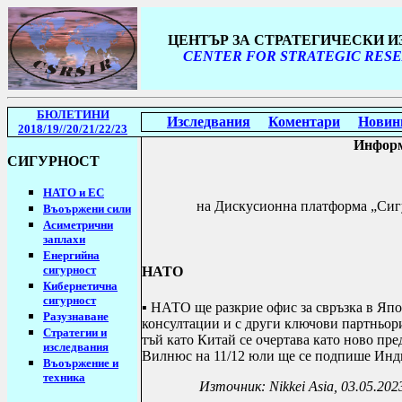
ЦЕНТЪР ЗА СТРАТЕГИЧЕСКИ 
CENTER FOR STRATEGIC RESE
БЮЛЕТИНИ
Изследвания
Коментари
Новин
2018/19
//20/21/22/23
И
нфор
СИГУРНОСТ
НАТО и ЕС
н
а Дискусионна платформа „Сиг
Въоържени сили
Асиметрични
заплахи
Енергийна
сигурност
НАТО
Кибернетична
сигурност
▪ НАТО ще разкрие офис за свръзка в Яп
Разузнаване
консултации и с други ключови партньор
Стратегии
и
тъй като Китай се очертава като ново пр
изследвания
Вилнюс на 11/12 юли ще се подпише Инди
Въоържение и
техника
Източник:
Nikkei Asia
, 03.05.202