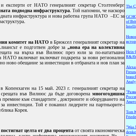
 и експерти от НАТО генералният секретар Столтенберг
The C
чната подводна инфраструктура
. Той напомни, че наскоро
водната инфраструктура и нова работна група НАТО –ЕС за
GCHQ.
раструктура.
of Bri
Intel
Новое
исто
нния комитет на НАТО
в Брюксел генералният секретар на
лиансът е подготвен добре за
„нова ера на колективна
Hein G
рещата на върха във Вилнюс през юли за по-нататъшно
R&A
на НАТО включват включват подкрепа за нови регионални
но ново обещание за инвестиции в отбраната и нов план за
Alexa
водство
Freun
brauch
Analy
в Копенхаген на 15 май. 2023 г. генералният секретар на
"Разв
 срещата във Вилнюс да бъде договорена
многогодишна
Росси
 премине към стандартите , доктрините и оборудването на
Анато
за инвестиции. Той е поканил лидерите на партньорите–
ублика Корея.
Tom K
Fried
"Was 
 постигнат целта от два процента
от своята икономическа
denken
 година, както информира мюнхенският институт Ifo
.