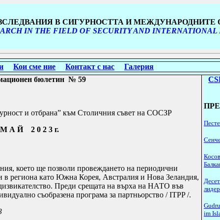
ИЗСЛЕДВАНИЯ В СИГУРНОСТТА И МЕЖДУНАРОДНИТЕ
ARCH IN THE FIELD OF SECURITY AND INTERNATIONAL
и
Кои сме ние
Контакт с нас
Галерия
мационен бюлетин
№
5
9
CS
ПР
урност и отбрана” към Столичния съвет на СОСЗР
Песте
М А Й 2 0 2
3
г.
Сенче
Косов
Балка
ония, което ще позволи провеждането на периодични
и в региона като Южна Корея, Австралия и Нова Зеландия,
Десет
едизвикателство. Преди срещата на върха на НАТО във
лидер
видуално съобразена програма за партньорство /
ITPP /.
Gudru
3
im Is