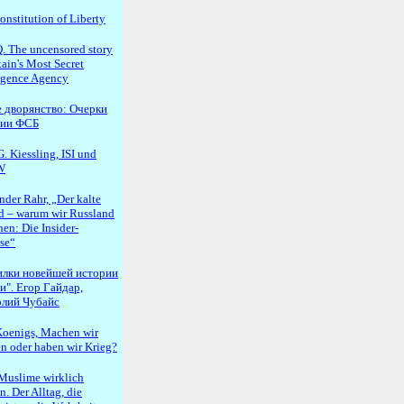
onstitution of Liberty
 The uncensored story
tain's Most Secret
ligence Agency
 дворянство: Очерки
рии ФСБ
. Kiessling, ISI und
W
nder Rahr, „Der kalte
d – warum wir Russland
en: Die Insider-
se“
илки новейшей истории
и". Егор Гайдар,
лий Чубайс
oenigs, Machen wir
en oder haben wir Krieg?
Muslime wirklich
. Der Alltag, die