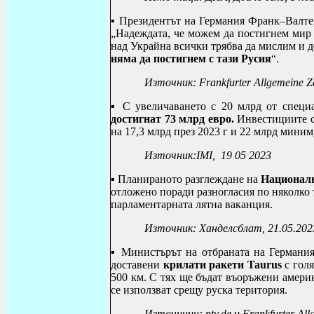
▪ Президентът на Германия Франк–Валте
„Надеждата, че можем да постигнем мир 
над Украйна всички трябва да мислим и д
няма да постигнем с тази Русия
“.
Източник:
Frankfurter Allgemeine Z
▪ С увеличаването с 20 млрд от специ
достигнат 73 млрд евро.
Инвестициите са
на 17,3 млрд през 2023 г и 22 млрд миним
Източник:
IMI
, 19 05 2023
▪ Планираното разглеждане на
Националн
отложено поради разногласия по няколко т
парламентарната лятна ваканция.
Източник: Ханделсблат, 21.05.202
▪
Министърът на отбраната на Германия
доставени
крилати ракети
Taurus
с голя
500 км. С тях ще бъдат въоръжени амер
се използват срещу руска територия.
Източници:
ntv.de
и
Frankfurter All