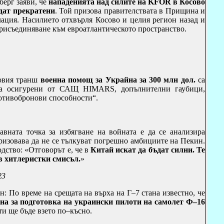
берг заяви, че
нападенията над силите на
KFOR
в Косово
дат прекратени
. Той
призова правителствата в Прищина и
лация. Насилието отхвърля Косово и целия регион назад и
рисъединяване към евроатлантическото пространство.
новия транш
военна помощ
за Украйна за 300 млн дол.
са
за осигурени от САЩ HIMARS, допълнителни гаубици,
отивобронови способности“.
авната точка за избягване на войната е да се анализира
ризовава да не се тълкуват погрешно амбициите на Пекин.
дство: «Отговорът е, че в
Китай искат да бъдат силни. Те
 в хитлеристки смисъл.
»
23
н: По време на срещата на върха на Г–7 стана известно, че
ина за подготовка на украински пилоти на самолет Ф–16
ти ще бъде взето по–късно.