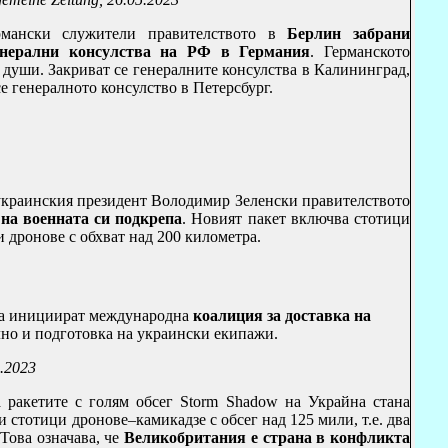
рмански служители правителството в
Берлин забрани
енерални консулства на РФ в Германия
. Германското
 души. Закриват се генералните консулства в Калининград,
е генералното консулство в Петерсбург.
а украинския президент Володимир Зеленски правителството
на военната си подкрепа
. Новият пакет включва стотици
 дронове с обхват над 200 километра.
да инициират международна
коалиция за доставка на
лно и подготовка на украински екипажи.
.2023
а ракетите с голям обсег
Storm Shadow
на Украйна стана
 стотици дронове–камикадзе с обсег над 125 мили, т.е. два
Това означава, че
Великобритания е страна в конфликта