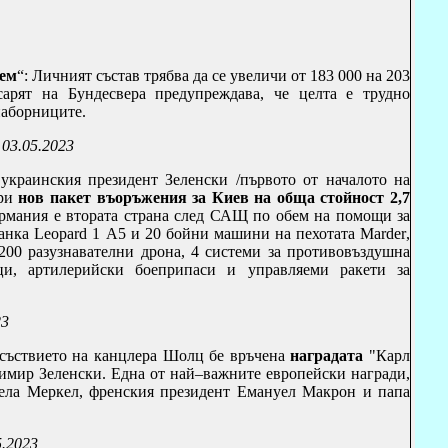
лем
“: Личният състав трябва да се увеличи от 183 000 на 203
арят на Бундесвера предупреждава, че целта е трудно
наборниците.
03.05.2023
украинския президент Зеленски
/първото от началото на
бри
нов пакет въоръжения за Киев на обща стойност 2,7
ермания е втората страна след САЩ по обем на помощи за
танка
Leopard
1
A
5 и 20 бойни машини на пехотата
Marder
,
00 разузнавателни дрона, 4 системи за противовъздушна
ци, артилерийски боеприпаси и управляеми ракети за
23
рисъствието на канцлера Шолц бе връчена
наградата
"Карл
димир Зеленски.
Една от най–важните европейски награди,
гела Меркел, френския президент Емануел Макрон и папа
05.2023