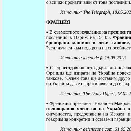
с всички произтичащи от това последици
Източник:
The Telegraph
, 18.05.20
ФРАНЦИЯ
▪ В съвместното изявление на президент
последния в Париж на 15. 05.
Франц
бронирани машини и леки танкове
"усилията си към подкрепа на способност
Източник:
lemonde.fr, 15 05 2023
▪
След неотдавнашното държавно посещ
Франция ще изпрати на Украйна повече 
танкове. "Освен това ще доставим друго 
на Украйна да се съпротивлява и да извъ
Източник:
The Daily Digest
, 18.05.
▪ Френският президент Еманюел Макрон и
пълноправно членство на Украйна 
сигурността, предоставена на Израел, и
говорим за конкретни и осезаеми гаранци
Източник: defenseone.com, 31.05.2