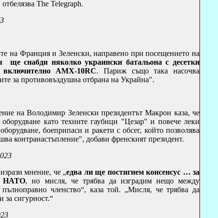
, отбелязва
The Telegraph
.
23
ите на Франция и Зеленски, направено при посещението на
ия
ще снабди няколко украински батальона с десетки
, включително
AMX
-10
RC
. Париж също така насочва
ите за противовъздушна отбрана на Украйна".
ение на Володимир Зеленски президентът
Макрон каза, че
оборудване като техните гаубици "Цезар" и повече леки
оборудване, боеприпаси и ракети с обсег, който позволява
ршва контранастъпление", добави френският президент.
2023
зрази мнение, че „
едва ли ще постигнем консенсус … за
в НАТО
, но мисля, че трябва да изградим нещо между
 пълноправно членство“, каза той. „Мисля, че трябва да
и за сигурност.“
023