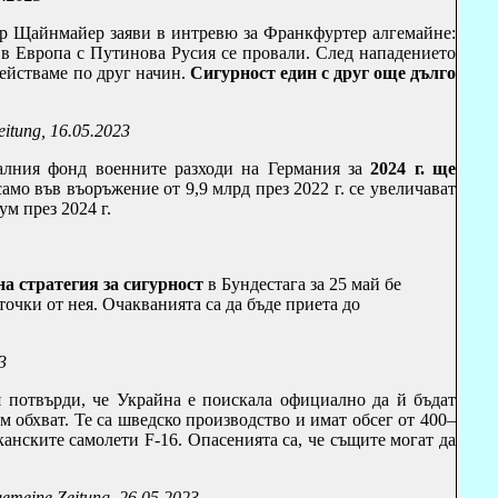
р Щайнмайер заяви в интревю за Франкфуртер алгемайне:
в Европа с Путинова Русия се провали. След нападението
ействаме по друг начин.
Сигурност един с друг още дълго
eitung, 16.05.2023
алния фонд военните разходи на Германия за
2024 г. ще
мо във въоръжение от 9,9 млрд през 2022 г. се увеличават
ум през 2024 г.
а стратегия за сигурност
в Бундестага за 25 май бе
очки от нея. Очакванията са да бъде приета до
3
 потвърди, че Украйна е поискала официално да й бъдат
м обхват. Те са шведско производство и имат обсег от 400–
иканските самолети
F
-16.
Опасенията са, че същите могат да
gemeine Zeitung
, 26.05.2023