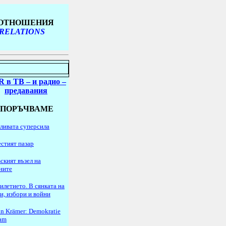
 ОТНОШЕНИЯ
 RELATIONS
R в ТВ
– и радио
–
предавания
ЕПОРЪЧВАМЕ
ливата суперсила
стият пазар
ският възел на
ните
илетието. В сянката на
и, избори и войни
n Krämer: Demokratie
lam