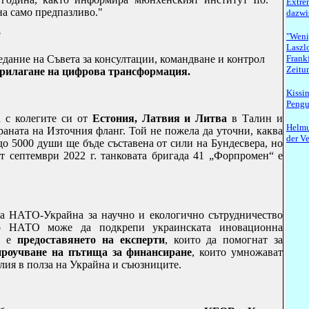
Extre
на само предпазливо."
dazwi
3
"Weni
Laszlo
седание на Съвета за консултации, командване и контрол
Frank
Zeitu
прилагане на цифрова трансформация.
Kissi
Pengui
 с колегите си от
Естония, Латвия и Литва
в Талин и
Helmu
аната на Източния фланг. Той не пожела да уточни, каква
der V
до 5000 души ще бъде съставена от сили на Бундесвера, но
т септември 2022 г. танковата бригада 41 „Форпромен“ е
па НАТО-Украйна за научно и екологично сътрудничество
то НАТО може да подкрепи украинската иновационна
та е
предоставянето на експерти
, които да помогнат за
проучване на пътища за финансиране
, които умножават
лия в полза на Украйна и съюзниците.