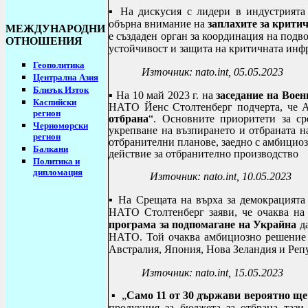
▪ На дискусия с лидери в индустрията
обърна внимание на
заплахите за крити
МЕЖДУНАРОДНИ
е създаден орган за координация на под
ОТНОШЕНИЯ
устойчивост и защита на критичната инф
Геополитика
Източник:
nato
.
int
, 05.05.2023
Централна Азия
Близък Изток
▪
На 10 май 2023 г. на
заседание на Вое
Каспийски
НАТО Йенс Столтенберг подчерта, че А
регион
отбрана
“.
Основните приоритети за с
Черноморски
укрепване на възпирането и отбраната 
регион
отбранителни планове, заедно с амбициоз
Балкани
действие за отбранително произ
Политика и
дипломация
Източник:
nato
.
int
, 10.05.2023
▪ На Срещата на върха за демокрацията 
НАТО Столтенберг заяви, че очаква на
програма за подпомагане на Украйна
да
НАТО. Той очаква амбициозно решение 
Австралия, Япония, Нова Зеландия и Реп
Източник:
nato
.
int
,
15.05.2023
▪
„
Само 11 от 30 държави вероятно ще
продукция за бюджета за отбрана тази