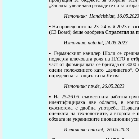
„Западът увеличава разходите си за отбра
Източник:
Handelsblatt, 16.05.202
▪
На проведеното на 23–24 май 2023 г. за
(C3 Board) беше одобрена
Стратегия за 
Източник:
nato
.
int
, 24.05.2023
▪ Германският канцлер Шолц се срещна
подчерта ключовата роля на НАТО в отбр
част от формиращата се бригада от 3000 
оцени положението като „деликатно“. О
определена за защитата на Литва.
Източник:
ntv.de, 26.05.2023
▪ На
25-26.05.
съвместната работна гру
идентифицираха две области, в кои
екосистема с двойна употреба. Първа
оценката на технологиите, а втората е
обхвата на украинските иновационни уси
Източник:
nato
.
int
,
26.05.2023