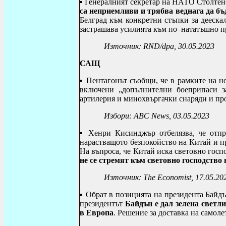
▪ Генералният секретар на НАТО Столтен
са неприемливи и трябва веднага да бъ
Белград към конкретни стъпки за дееска
застрашава усилията към по–нататъшно п
Източник:
RND/dpa
, 30.05.2023
САЩ
▪ Пентагонът съобщи, че в рамките на 
включени „допълнителни боеприпаси 
артилерия и минохвъргачки снаряди и пр
Избори:
ABC News
, 03.05.2023
▪ Хенри
Кисинджър отбелязва, че отпр
нарастващото безпокойство на Китай и п
На въпроса, че Китай иска световно госпо
не се стремят към световно господство
Източник:
The Economist
, 17.05.20
▪ Обрат в позицията на президента Байдъ
президентът
Байдън е дал зелена светл
в Европа
. Решение за доставка на самоле