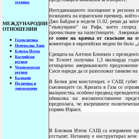
техника
Неотдавнашното посещение в региона н
позицията на израелския премиер, който
Джо Байдън в неделя 11.02. реши да запо
МЕЖДУНАРОДНИ
"
евакуиране" на Рафа, което според
ОТНОШЕНИЯ
прочистване на палестинците. Америка
се озове на крачка от скъсване на о
Геополитика
коментари в европейски медии би било „д
Централна Азия
Близък Изток
Срещата на Антони Блинкен с президента
Каспийски
че Египет получава 1,3 милиарда год
регион
отхвърлено американското предложение
Черноморски
Сиси нареди да се разположат танкове на
регион
Балкани
В
Белия дом констатират, е САЩ губят д
Политика и
съюзниците си. Кризата в Газа се отраз
дипломация
малцинства, особено предвид президентс
обиколка на високопоставнени пред
предполага, че вътрешните политическ
спрямо Израел.
В Близкия Изток САЩ са изправени пре
отстъпят. Нетаняху е инструктирал вече