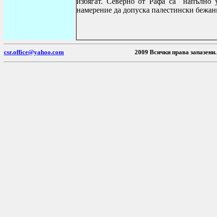
избягат. Северно от Рафа са напълно 
намерение да допуска палестински бежанц
csr.office@yahoo.com
2009 Всички пр