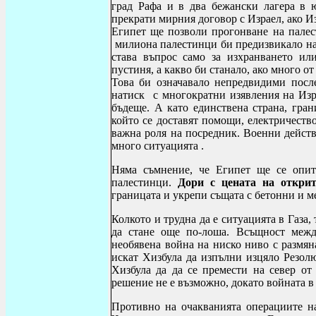
град Рафа и в два бежански лагера в 
прекрати мирния договор с Израел, ако И
Египет ще позволи прогонване на палест
милиона палестинци би предизвикало нач
става въпрос само за изхранването ил
пустиня, а какво би станало, ако много о
Това би означавало непредвидими после
натиск с многократни изявления на Изра
бъдеще. А като единствена страна, гран
който се доставят помощи, електричеств
важна роля на посредник. Военни дейст
много ситуацията .
Няма съмнение, че Египет ще се опит
палестинци.
Дори с цената на откри
границата и укрепи същата с бетонни и 
Колкото и трудна да е ситуацията в Газа
да стане още по-лоша.
Всъщност между
необявена война на ниско ниво с размян
искат Хизбула да изпълни изцяло Резол
Хизбула да да се премести на север от
решение не е възможно, докато войната в
Противно на очакванията операциите н