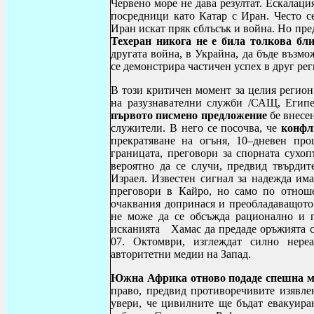
Червено море не дава резултат. Ескалац
посредници като Катар с Иран. Често с
Иран искат пряк сблъсък и война. Но пре
Техеран никога не е била толкова бли
другата война, в Украйна, да бъде възмо
се демонстрира частичен успех в друг рег
В този критичен момент за целия регион
на разузнавателни служби /САЩ, Египе
първото писмено предложение
бе внесе
служители. В него се посочва, че
конфл
прекратяване на огъня, 10–дневен про
границата, преговори за спорната сухо
вероятно да се случи, предвид твърди
Израел. Известен сигнал за надежда има
преговори в Кайро, но само по отноше
очаквания допринася и преобладаващото 
не може да се обсъжда рационално и п
исканията Хамас да предаде оръжията с
07. Октомври, изглеждат силно нере
авторитетни медии на Запад.
Южна Африка отново подаде спешна м
право, предвид противоречивите изявлен
увери, че цивилните ще бъдат евакуира