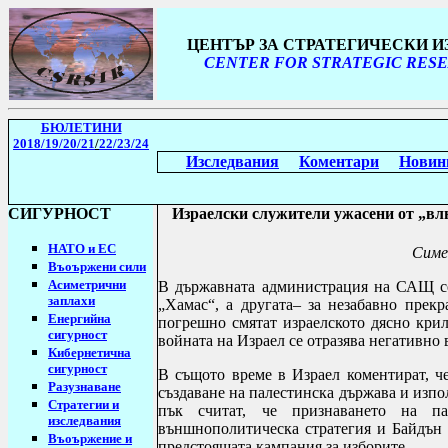
ЦЕНТЪР ЗА СТРАТЕГИЧЕСКИ 
CENTER FOR STRATEGIC RESE
БЮЛЕТИНИ
2018/19
/20/21
/
22/23/24
Изследвания
Коментари
Новин
СИГУРНОСТ
Израелски служители ужасени от „вл
НАТО и ЕС
Симе
Въоържени сили
Асиметрични
В държавната администрация на САЩ се
заплахи
„Хамас“, а другата– за незабавно прекр
Енергийна
погрешно смятат израелското дясно кри
сигурност
войната на Израел се отразява негативно 
Кибернетична
сигурност
В същото време в Израел коментират, ч
Разузнаване
създаване на палестинска държава и изпо
Стратегии
и
пък считат, че признаването на па
изследвания
външнополитическа стратегия и Байдън щ
Въоържение и
предстоящата кампания за изборите.