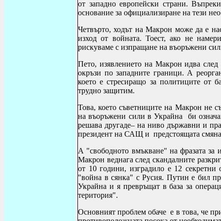
от западно европейски страни. Въпреки
основание за официализиране на тези не
Четвърто, ходът на Макрон може да е на
изход от войната. Тоест, ако не наме
рискуваме с изпращане на въоръжени сил
Пето, изявлението на Макрон идва след
окръзи по западните граници. А реорга
което е стресиращо за политиците от ба
трудно защитим.
Това, което съветниците на Макрон не с
на въоръжени сили в Украйна
би означа
решава другаде– на ниво държавни и пра
президент на САЩ и
предстоящата смяна
А "свободното вмъкване" на фразата за 
Макрон веднага след скандалните разкри
от 10 години, изградило е 12 секретни 
"война в сянка" с Русия. Путин е бил п
Украйна и я превръщат в база за операц
територия".
Основният проблем обаче
е в това, че п
противоположната посока от необходимата