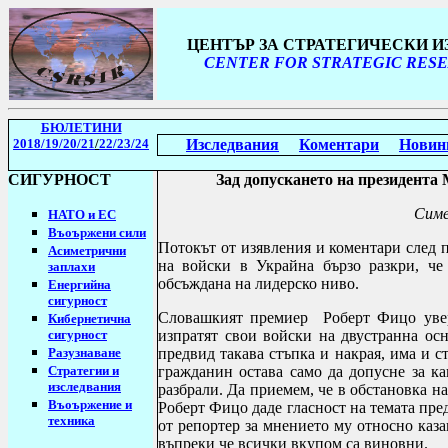
ЦЕНТЪР ЗА СТРАТЕГИЧЕСКИ 
CENTER FOR STRATEGIC RESE
БЮЛЕТИНИ
2018/19
/20/21
/
22/23/24
Изследвания
Коментари
Новин
СИГУРНОСТ
Зад допускането на президента 
Симе
НАТО и ЕС
Въоържени сили
Потокът от изявления и коментари след 
Асиметрични
на войски в Украйна бързо разкри, че
заплахи
обсъждана на лидерско ниво.
Енергийна
сигурност
Словашкият премиер
Роберт Фицо увер
Кибернетична
сигурност
изпратят свои войски на двустранна осн
Разузнаване
предвид такава стъпка и накрая, има и с
Стратегии
и
гражданин остава само да допусне за ка
изследвания
разбрали. Да приемем, че в обстановка на
Въоържение и
Роберт Фицо даде гласност на темата пр
техника
от репортер за мнението му относно каз
въпреки че всички вкупом са виновни.