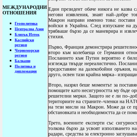
МЕЖДУНАРОДНИ
Един президент обаче никога не казва с
ОТНОШЕНИЯ
негови изявления, знаят най–добре то
Макрон направи именно това: постави 
Геополитика
войски в Украйна. След изпускане на ду
Централна Азия
трябваше бързо да се маневрира и извле
Близък Изток
стихия.
Каспийски
регион
Първо, Франция демонстрира решителност
Черноморски
второ към колебаеща се Германия отно
регион
Посланието към Путин вероятно е било,
Балкани
изглежда твърде нереалистично. Послани
Политика и
предоставяне на далекобойни оръжия, 
дипломация
друго, освен тази крайна мярка– изпраща
Второ, назрял беше моментът за поставя
помощите като несигурността му бъде ори
решителни мерки. Защото не е ли по–добр
териториите на страните–членки на НАТ
на тези мисли на Макрон. Може да се пр
обстановката и необходимостта да се поми
Трето, военните експерти със сигурнос
толкова бързо да усвоят използването н
радари, средства за електронно заглушав