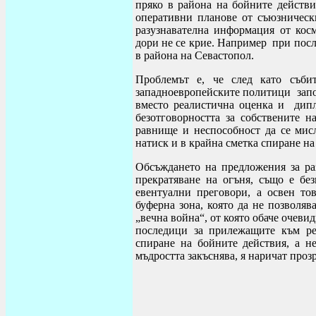
пряко в района на бойните действи
оперативни планове от съюзническ
разузнавателна информация от кос
дори не се крие. Например при посл
в района на Севастопол.
Проблемът е, че след като събит
западноевропейските политици започ
вместо реалистична оценка и дипл
безотговорността за собствените 
равнище и неспособност да се мис
натиск и в крайна сметка спиране на
Обсъждането на предложения за р
прекратяване на огъня, също е бе
евентуални преговори, а освен то
буферна зона, която да не позволяв
„вечна война“, от която обаче очеви
последици за прилежащите към рег
спиране на бойните действия, а не
мъдростта закъснява, я наричат прозр