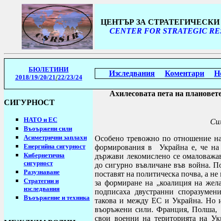
ЦЕНТЪР ЗА СТРАТЕГИЧЕСК
CENTER FOR STRATEGIC RE
БЮЛЕТИНИ
Изследвания
Коментари
Н
2018/19
/20/21
/
22/23/24
Ахилесовата пета на плановет
СИГУРНОСТ
НАТО и ЕС
Си
Въоържени сили
Асиметрични заплахи
Особено тревожно по отношение на
Енергийна сигурност
формирования в Украйна е, че на 
Кибернетична
държави лекомислено се омаловажав
сигурност
до сигурно въвличане във война. По
Разузнаване
поставят на политическа почва, а н
Стратегии
и
за формиране на „коалиция на жела
изследвания
подписаха двустранни споразумени
Въоържение и техника
такова и между ЕС и Украйна. Но и
въоръжени сили. Франция, Полша, 
свои военни на територията на Ук