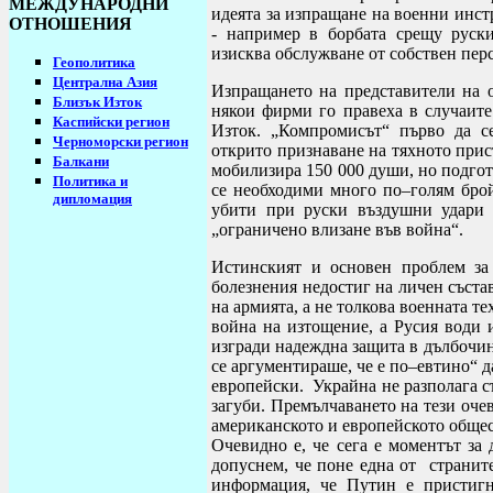
МЕЖДУНАРОДНИ
идеята за изпращане на военни инст
ОТНОШЕНИЯ
- например в борбата срещу руски
изисква обслужване от собствен пер
Геополитика
Централна Азия
Изпращането на представители на 
Близък Изток
някои фирми го правеха в случаите
Каспийски регион
Изток. „Компромисът“ първо да се
Черноморски регион
открито признаване на тяхното присъ
Балкани
мобилизира 150 000 души, но подгот
Политика и
се необходими много по–голям бро
дипломация
убити при руски въздушни удари 
„ограничено влизане във война“.
Истинският и основен проблем за 
болезнения недостиг на личен съста
на армията, а не толкова военната т
война на изтощение, а Русия води 
изгради надеждна защита в дълбочин
се аргументираше, че е по–евтино“ 
европейски. Украйна не разполага съ
загуби. Премълчаването на тези оче
американското и европейското общес
Очевидно е, че сега е моментът за
допуснем, че поне една от страните
информация, че Путин е пристигн