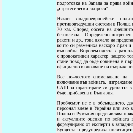
подготовка на Запада за пряка войн
„стратегически въпроси“.
Някои западноевропейски поли
противовъздушни системи в Полша ил
70 км. Според обсега на днешните
безполезна. Определено погрешен 
ракети и др., това нямало да предст
които си размениха наскоро Иран и 
във война. Впрочем идеята за разпо
с провокативен характер, защото то
стане повод да бъде обвинена в пъ
официално включване на въоръжени 
Все по–честото споменаване на 
включване във войната, изграждане 
САЩ за гарантиране сигурността в 
бъде прибавена и България.
Проблемът не е в обсъждането, да
персонал влезе в Украйна или ако 
Полша и Румъния представлява пряк
и актуалните оценки по войната в
формулирано от експерти в западнит
Бундестаг предупредиха политиците.