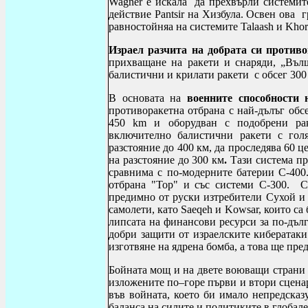
Wagner
е искала
да прехвърли системит
действие
Pantsir
на Хизбула. Освен ова
г
равностойняа на системите
Talaash
и
Khor
Израел разчита на добрата си против
прихващане на ракети и снаряди, „Вълш
балистични и крилати ракети с обсег 300
В основата на
военните
способности 
противоракетна отбрана с най-дълъг обс
450 km и оборудван с подобрени рак
включително балистични ракети с голя
разстояние до 400 км, да проследява 60 ц
на разстояние до 300 км
.
Тази система пр
сравнима с по-модерните батерии С-400
отбрана "Тор" и със системи С-300. С
предимно от руски изтребители Сухой и 
самолети, като Saeqeh и Kowsar, които са
липсата на финансови ресурси за по-дъл
добри защити от израелските кибератаки
изготвяне на ядрена бомба, а това ще пр
Бойната мощ и на двете воюващи страни 
изложените по–горе първи и втори сцен
във войната, което би имало непредсказ
баланса на силите и политиките в глобале