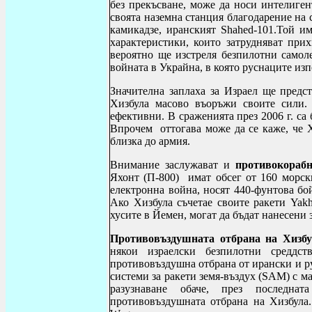
без прекъсване, може да носи интелиге
своята наземна станция благодарение на 
камикадзе, иранският
Shahed
-101.Той и
характеристики, които затрудняват при
вероятно ще изстреля безпилотни самоле
войната в Украйна, в която руснаците из
Значителна заплаха за Израел ще предс
Хизбула масово въоръжи своите сили.
ефективни. В сраженията през 2006 г. са 
Впрочем
оттогава може да се каже, че 
близка до армия.
Внимание заслужават и
противокорабн
Яхонт (П-800)
имат обсег от 160 морс
електронна война, носят 440-фунтова бо
Ако Хизбула съчетае своите ракети
Yakh
хусите в Йемен, могат да бъдат нанесени
Противовъздушната отбрана
на Хизб
някои израелски безпилотни среддст
противовъздушна отбрана от ирански и р
системи за ракети земя-въздух (
SAM
) с м
разузнаване обаче, през последна
противовъздушната отбрана на Хизбула.