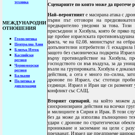
техника
Сценариите по които може да протече р
Най–вероятният
е масирана атака с дрон
първи път отговори на предизвикател
МЕЖДУНАРОДНИ
предварително уведоми за това. Този 
ОТНОШЕНИЯ
присъедини и Хизбула, която бе пряко п
ще пробие израелската противовъздушна 
Геополитика
факта, че на 02.08. министърът на от
Централна Азия
допълнителни изтребители /1 ескадрила
Близък Изток
защото без съюзническа подкрепа Израел
Каспийски
върху противодействие на Хизбула, п
регион
господството си във въздуха
,
за да унищ
Черноморски
възли на групировката. Хизбула е доказа
регион
действия, а сега е много по–силна, зат
Балкани
дронове по Израел, със стотици проби
Политика и
седмици.
Израел и Иран ще си разменят 
дипломация
конфликт със САЩ.
Вторият сценарий
, на който можем д
синхронизирани действия на всички груп
и милициите в Сирия и Ирак. В този слу
без да може да използва пълноценно те
удари с дронове по стратегически обекти
проникване и заснемане на цели с разу
прехванат. Израел ще предприеме широк