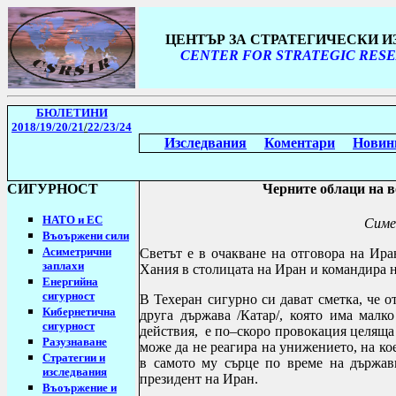
ЦЕНТЪР ЗА СТРАТЕГИЧЕСКИ 
CENTER FOR STRATEGIC RESE
БЮЛЕТИНИ
2018/19
/20/21
/
22/23/24
Изследвания
Коментари
Новин
СИГУРНОСТ
Черните облаци на 
НАТО и ЕС
Симе
Въоържени сили
Асиметрични
Светът е в очакване на отговора на Ир
заплахи
Хания в столицата на Иран и командира 
Енергийна
сигурност
В Техеран сигурно си дават сметка, че 
Кибернетична
друга държава /Катар/, която има мал
сигурност
действия,
е по–скоро провокация целяща 
Разузнаване
може да не реагира на унижението, на ко
Стратегии
и
в самото му сърце по време на държав
изследвания
президент на Иран.
Въоържение и