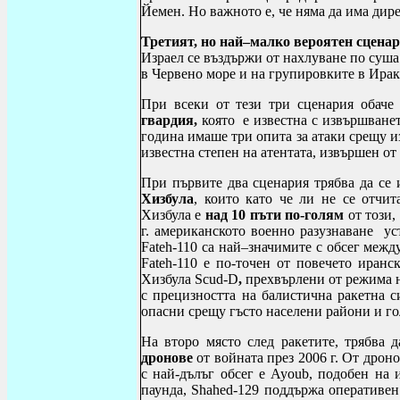
Йемен. Но важното е, че няма да има дир
Третият, но най–малко вероятен сценар
Израел се въздържи от нахлуване по суша
в Червено море и на групировките в Ирак
При всеки от тези три сценария обаче
гвардия,
която е известна с извършванет
година имаше три опита за атаки срещу и
известна степен на атентата, извършен от
При първите два сценария трябва да се
Хизбула
, които като че ли не се отчи
Хизбула е
над 10 пъти по-голям
от този,
г. американското военно разузнаване
уст
Fateh
-110 са най–значимите с обсег между
Fateh
-110 е по-точен от повечето иранс
Хизбула
Scud
-
D
,
прехвърлени от режима н
с прецизността на балистична ракетна с
опасни срещу гъсто населени райони и го
На второ място след ракетите, трябва 
дронове
от войната през 2006 г. От дрон
с най-дълъг обсег е
Ayoub
, подобен на
паунда,
Shahed
-129 поддържа оперативен