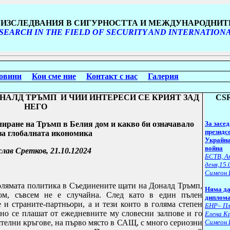
И ИЗСЛЕДВАНИЯ В СИГУРНОСТТА И МЕЖДУНАРОДНИ
SEARCH IN THE FIELD OF SECURITY AND INTERNATION
овини
Кои сме ние
Контакт с нас
Галерия
НАЛД ТРЪМП И ЧИИ ИНТЕРЕСИ СЕ КРИЯТ ЗАД
CSR
НЕГО
иране на Тръмп в Белия дом и какво би означавало
За засе
президсе
за глобалната икономика
Украйна
война
лав Сретков, 21.10.12024
БСТВ, А
деня,15.
Симеон 
голямата политика в Съединените щати на Доналд Тръмп,
Няма да 
ом, съвсем не е случайна. След като в един пълен
диплома
е и страните-партньори, а и тези които в голяма степен
БНР– Пл
лно се плашат от ежедневните му словесни залпове и го
Елена К
ятелни кръгове, на първо място в САЩ, с много сериозни
Симеон 