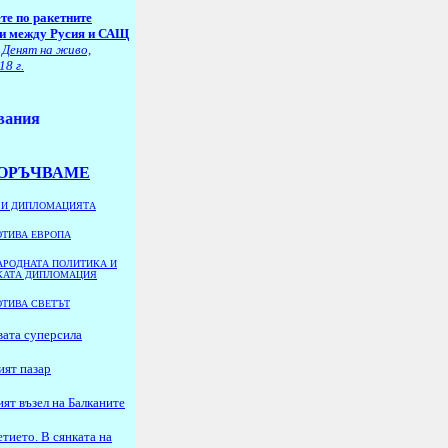
те по ракетните
и между Русия и САЩ
 Денят на живо,
18 г.
ОРЪЧВАМЕ
 И ДИПЛОМАЦИЯТА
ОТИВА ЕВРОПА
РОДНАТА ПОЛИТИКА И
КАТА ДИПЛОМАЦИЯ
ОТИВА СВЕТЪТ
вата суперсила
ият пазар
ят възел на Балканите
тието. В сянката на