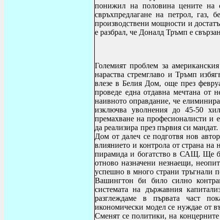
понижил на половина цените на е
свръхпредлагане на петрол, газ, б
производствени мощности и достатъ
е разбрал, че Доналд Тръмп е свърза
Големият проблем за американския
нараства стремглаво и Тръмп избяг
влезе в Белия Дом, още през февру
проведе една отдавна мечтана от н
наивното оправдание, че елиминир
изключва уволнения до 45-50 хил
премахване на професионалисти и ек
да реализира през първия си мандат. 
Дом от далеч се подготвя нов автор
влиянието и контрола от страна на 
пирамида и богатство в САЩ. Ще бъ
отново назначени незнаещи, неопит
успешно в много страни тръгнали п
Вашингтон би било силно контрап
системата на държавния капитали
разглеждаме в първата част пок
икономически модел се нуждае от въ
Сменят се политики, на концерните