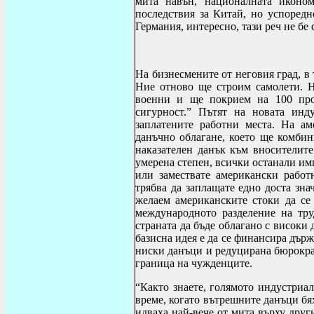
мита навън, националната иконом
последствия за Китай, но успоредн
Германия, интересно, тази реч не бе 
На бизнесмените от неговия град, в
Ние отново ще строим самолети. 
военни и ще покрием на 100 про
сигурност.” Пътят на новата ин
заплатените работни места. На а
данъчно облагане, което ще комбин
наказателен данък към вносителит
умерена степен, всички останали им
или замествате американски работ
трябва да заплащате едно доста зна
желаем американските стоки да се
международното разделение на тру
страната да бъде облагано с високи
базисна идея е да се финансира държ
ниски данъци и редуцирана бюрокра
граница на чужденците.
“Както знаете, голямото индустриал
време, когато вътрешните данъци б
идваха най-вече от мита върху друг