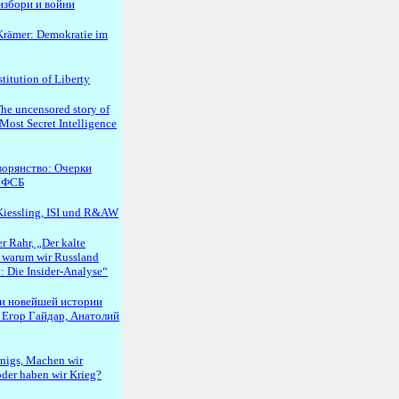
избори и войни
rämer: Demokratie im
titution of Liberty
e uncensored story of
 Most Secret Intelligence
ворянство: Очерки
 ФСБ
Kiessling, ISI und R&AW
r Rahr, „Der kalte
 warum wir Russland
: Die Insider-Analyse“
ки новейшей истории
 Егор Гайдар, Анатолий
nigs, Machen wir
oder haben wir Krieg?