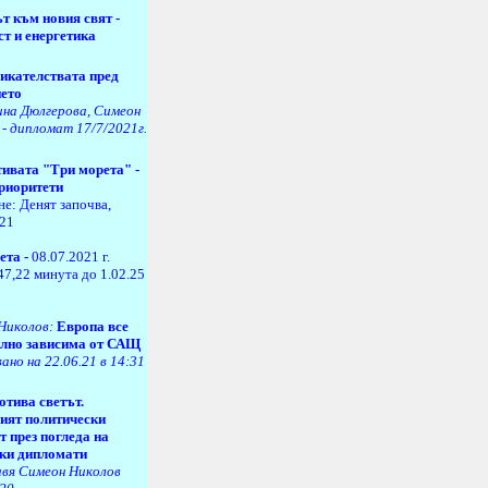
т към новия свят -
ст и енергетика
икателствата пред
ето
ина Дюлгерова, Симеон
 - дипломат 17/7/2021г.
ивата "Три морета" -
приоритети
не:
Денят започва,
021
ета -
08.07.2021 г.
47,22 минута до 1.02.25
Николов:
Европа все
илно зависима от САЩ
ано на 22.06.21 в 14:31
отива светът.
ият политически
т през погледа на
ки дипломати
вя Симеон Николов