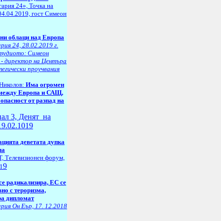
ария 24», Точка на
04.04.2019, гост Симеон
ни облаци над Европа
рия 24, 28.02.2019 г.
студиото: Симеон
 - директор на Центъра
тегически проучвания
Николов:
Има огромен
между Европа и САЩ,
 опасност от разпад на
нал 3, Денят на
19.02.1019
цията деветата дупка
ла
, Телевизионен форум,
9
1
се радикализира, ЕС се
вно с тероризма,
а дипломат
рия Он Еър, 17. 12.2018