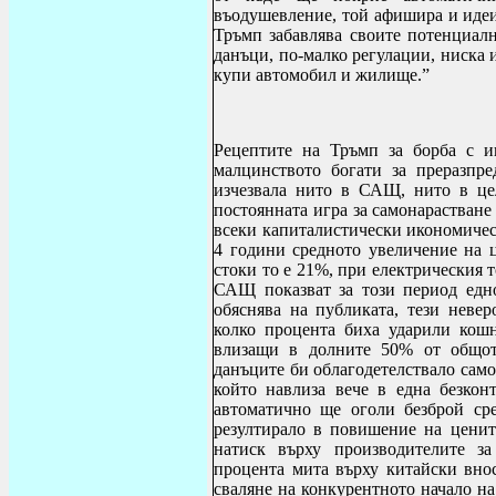
въодушевление, той афишира и идеи
Тръмп забавлява своите потенциалн
данъци, по-малко регулации, ниска 
купи автомобил и жилище.”
Рецептите на Тръмп за борба с и
малцинството богати за преразпре
изчезвала нито в САЩ, нито в це
постоянната игра за самонарастване
всеки капиталистически икономичес
4 години средното увеличение на 
стоки то е 21%, при електрическия т
САЩ показват за този период едно
обяснява на публиката, тези невер
колко процента биха ударили кошн
влизащи в долните 50% от общот
данъците би облагодетелствало само
който навлиза вече в една безкон
автоматично ще оголи безброй ср
резултирало в повишение на цените
натиск върху производителите за
процента мита върху китайски внос
сваляне на конкурентното начало на