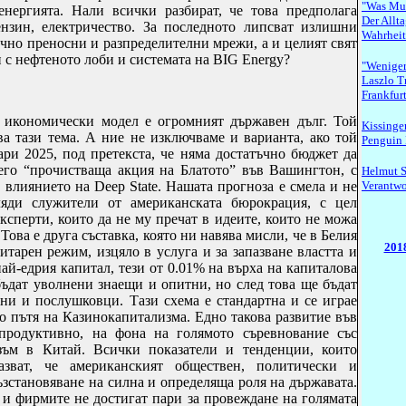
"Was Mus
нергията. Нали всички разбират, че това предполага
Der Allta
ензин, електричество. За последното липсват излишни
Wahrheit
чно преносни и разпределителни мрежи, а и целият свят
н с нефтеното лоби и системата на
BIG Energy
?
"Weniger
Laszlo Tr
Frankfur
 икономически модел е огромният държавен дълг. Той
Kissinge
ва тази тема. А ние не изключваме и варианта, ако той
Penguin P
ари 2025, под претекста, че няма достатъчно бюджет да
его “прочистваща акция на Блатото” във Вашингтон, с
Helmut S
а влиянието на
Deep State
. Нашата прогноза е смела и не
Verantwo
яди служители от американската бюрокрация, с цел
сперти, които да не му пречат в идеите, които не можа
Това е друга съставка, която ни навява мисли, че в Белия
201
итарен режим, изцяло в услуга и за запазване властта и
най-едрия капитал, тези от 0.01% на върха на капиталова
дат уволнени знаещи и опитни, но след това ще бъдат
ни и послушковци. Тази схема е стандартна и се играе
о пътя на Казинокапитализма. Едно такова развитие във
родуктивно, на фона на голямото съревнование със
зъм в Китай. Всички показатели и тенденции, които
азват, че американският обществен, политически и
зстановяване на силна и определяща роля на държавата.
 и фирмите не достигат пари за провеждане на голямата