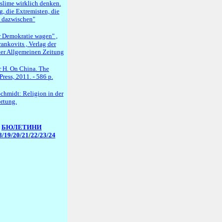
lime wirklich denken.
g, die Extremisten, die
 dazwischen"
 Demokratie wagen" ,
ankovits , Verlag der
ter Allgemeinen Zeitung
r H. On China. The
ress, 2011. - 586 p.
chmidt: Religion in der
rtung.
БЮЛЕТИНИ
8/19
/20/21
/
22/23/24