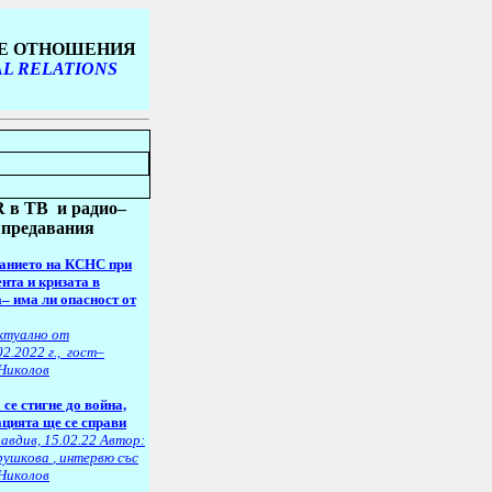
ТЕ ОТНОШЕНИЯ
AL RELATIONS
 в ТВ
и радио–
предавания
данието на КСНС при
нта и кризата в
– има ли опасност от
ктуално от
02.2022 г., гост–
Николов
се стигне до война,
цията ще се справи
авдив, 15.02.22 Автор:
рушкова
, интервю със
Николов