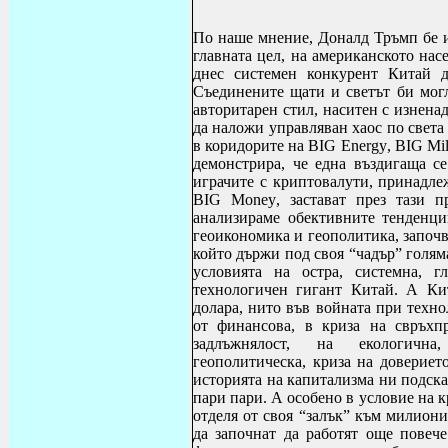
По наше мнение, Доналд Тръмп бе и
главната цел, на американското нас
днес системен конкурент Китай д
Съединените щати и светът би могл
авторитарен стил, наситен с изнен
да наложи управляван хаос по света
в коридорите на
BIG Energy
,
BIG Mil
демонстрира, че една въздигаща с
играчите с криптовалути, принадле
BIG Money
, застават през тази 
анализираме обективните тенденц
геоикономика и геополитика, започв
който държи под своя “чадър” голям
условията на остра, системна, г
технологичен гигант Китай. А Ки
долара, нито във войната при техно
от финансова, в криза на свръхп
задлъжнялост, на екологична,
геополитическа, криза на довериет
историята на капитализма ни подсказ
пари пари. А особено в условие на к
отделя от своя “залък” към милиони
да започнат да работят още повече