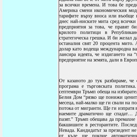
за всички времена. И това бе пред
Америка смени икономическия моде
тарифите върху вноса или въобще 
днес най-ниските мита сред всички
предприятия за това, че правят б
крилото политици в Републикан
стратегическа грешка. И би желал д
останалия свят 20 процента мито. 
долар като водеща международна ва
лансира идеята, че издигането на 
предприятие на земята, дали в Евро
От казаното до тук разбираме, че 
програма е търговската политика
септември Тръмп обеща на избирател
Белия Дом “рязко ще понижи цените
месеца, най-малко ще ги свали на п
потока от мигранти. Ще ги изпратя в
наемите драматично ще спадат…
пазят.”
Тръмп обещава да премахне 
бакшишите в ресторантите. Послед
Невада. Кандидатът за президент не
от къде ще покрие автоматичн