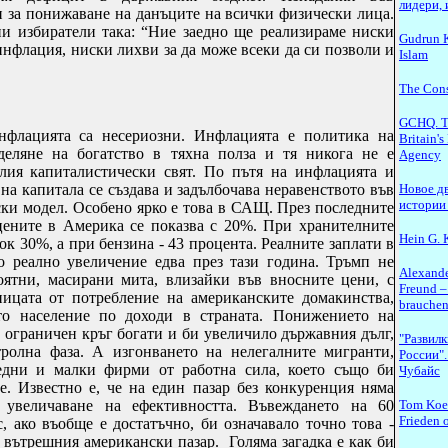
лидери, 
 за понижаване на данъците на всички физически лица.
и избиратели така: “Ние заедно ще реализираме ниски
Gudrun K
инфлация, ниски лихви за да може всеки да си позволи и
Islam
The Cons
GCHQ. Th
нфлацията са несериозни. Инфлацията е политика на
Britain's
деляне на богатство в тяхна полза и тя никога не е
Agency
лия капиталистически свят. По пътя на инфлацията и
 на капитала се създава и задълбочава неравенството във
Новое д
истории
ки модел. Особено ярко е това в САЩ. През последните
цените в Америка се показва с 20%. При хранителните
Hein G. 
ок 30%, а при бензина - 43 процента. Реалните заплати в
 реално увеличение едва през тази година. Тръмп не
Alexande
оятни, масирани мита, влизайки във вносните цени, с
Freund –
ицата от потребление на американските домакинства,
brauchen
о население по доходи в страната. Понижението на
 ограничен кръг богати и би увеличило държавния дълг,
"Развил
тролна фаза. А изгонването на нелегалните мигранти,
России".
едни и малки фирми от работна сила, което също би
Чубайс
. Известно е, че на един пазар без конкуренция няма
 увеличаване на ефективността. Въвеждането на 60
Tom Koe
Frieden 
, ако въобще е достатъчно, би означавало точно това -
 вътрешния американски пазар. Голяма загадка е как би