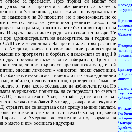
т отново за президент. През първия си мандат той
Преходъ
ия данък на 21 процента с обещанието да върне в
сигурно
еш от над 3 трилиона долара скатан от американските
а си намерения на 30 процента, но в икономиката не се
Предизв
тни места, нито се увеличиха реалните доходи на
тримори
родукт на страната, защото парите бяха инвестирани на
проф. Н
ия. И курсът на акциите продължиха своя път нагоре. Не
Николов
 и при администрацията на демократите, за 4 години до
в САЩ се е увеличила с 42 процента. За това развитие
Инициат
и в Америка, които по свое желание реинвестирана
цели и 
омощи по програмата и борбата с пандемията от над 1.8
Предава
чки други обещания към своите избиратели, Тръмп ги
09.07.2
на истина, че през първия си президентски мандат, той
Три мор
опитни, знаещи личности - министри, преки съветници,
БТВ, от 
И добавяме, независимо, че много от тях бяха еднолично
минута
 смс, в обиден, недопустим стил, президентът Тръмп не
роцента от това, което обещаваше на избирателите си. Но
Симеон
мата американска политика, да се поразходи по света и
още е с
НАТО, както и тези в Азия, че трябва да се въоръжават
публикув
ството, че ако не добавят 8 милярда долара към текущите
, страната ще се защитава сама срещу външни заплахи.
Н
акъде 
 още по-тежки и в тях основната тема бяха парите, които
Глобалн
т Европа към Америка, включително и под формата на
лабирин
дно място и към военната индустрия.
българс
Предста