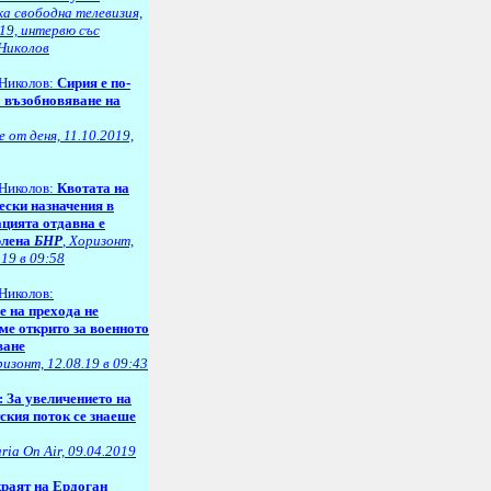
ка свободна телевизия,
19, интервю със
Николов
Николов:
Сирия е по-
о възобновяване на
 от деня, 11.10.2019,
Николов:
Квотата на
ески назначения в
цията отдавна е
рлена
БНР
, Хоризонт,
.19 в 09:58
Николов:
е на прехода не
ме открито за военното
ване
изонт, 12.08.19 в 09:43
: За увеличението на
ския поток се знаеше
ria On Air, 09.04.2019
краят на Ердоган