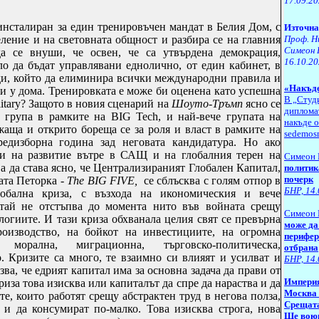
17.09.2
нсталиран за един тренировъчен мандат в Белия Дом, с
Източна
Проф. Н
еление и на световната общност и разбира се на главния
Симеон 
а се внуши, че освен, че са утвърдена демокрация,
16.10.2
о да бъдат управлявани еднолично, от един кабинет, в
ади, който да елиминира всички международни правила и
«Накъде
 и у дома. Тренировката е може би оценена като успешна
В „Студ
itary
? Защото в новия сценарий на
Шоуто-Тръмп
ясно се
дипломат
е група в рамките на
BIG Tech
, и най-вече групата на
накъде о
жаща и открито бореща се за роля и власт в рамките на
sedemosm
предизборна година зад неговата кандидатура. Но ако
ии на развитие вътре в САЩ и на глобалния терен на
Симеон 
а да става ясно, че Централизираният Глобален Капитал,
политик
почерк
ата Петорка -
The BIG FIVE
,
се сблъсква с голям отпор в
БНР, 14
лобална криза, с възхода на икономическия и вече
тай не отстъпва до момента нито във войната срещу
Симеон 
логиите. И тази криза обхванала целия свят се превърна
може да
роизводство, на бойкот на инвестициите, на огромна
перифер
 морална, миграционна, търговско-политическа,
отбрана
о. Кризите са много, те взаимно си влияят и усилват и
БНР,
14.
ва, че едрият капитал има за основна задача да прави от
Империя
риза това изисква или капиталът да спре да нараства и да
Москва 
те, които работят срещу абстрактен труд в негова полза,
Срещата
 и да консумират по-малко. Това изисква строга, нова
Ще воюв