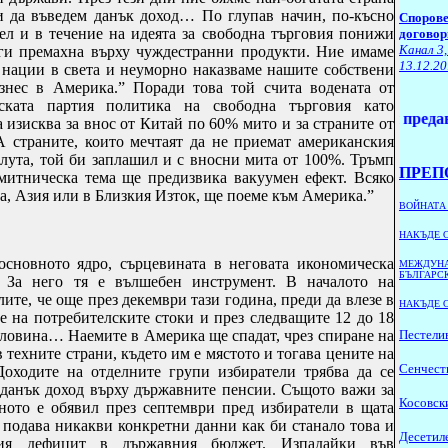
и да въведем данък доход… По глупав начин, по-късно
Спорове
л и в течение на идеята за свободна търговия понижи
договор
Канал 3,
ги премахна върху чуждестранни продукти. Ние имаме
13.12.20
 нации в света и неуморно наказваме нашите собствени
изнес в Америка.” Поради това той счита водената от
ската партия политика на свободна търговия като
Други линкове към предавания
а изисква за внос от Китай по 60% мито и за страните от
А страните, които мечтаят да не приемат американския
лута, той би заплашил и с вносни мита от 100%. Тръмп
ПРЕП
“митническа тема ще предизвика вакуумен ефект. Всяко
па, Азия или в Близкия Изток, ще поеме към Америка.”
ВОЙНАТА
НАКЪДЕ 
основното ядро, сърцевината в неговата икономическа
МЕЖДУНА
БЪЛГАРС
. За него тя е вълшебен инструмент. В началото на
ите, че още през декември тази година, преди да влезе в
НАКЪДЕ 
 на потребителските стоки и през следващите 12 до 18
оловина… Наемите в Америка ще спадат, чрез спиране на
Пестели
 техните страни, където им е мястото и тогава цените на
Сенчест
Доходите на отделните групи избиратели трябва да се
данък доход върху държавните пенсии. Същото важи за
Косовски
ното е обявил през септември пред избиратели в щата
 подава никакви конкретни данни как би станало това и
Десетиле
ия дефицит в държавния бюджет. Изпадайки във