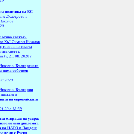
020
та политика на ЕС
ина Дюлгерова и
Николов
020
 отива светът»
ио Хъ“
Симеон Николов
,
, говори по темата
тива светът.
i.tv, 21
.
08
.
2020
г.
Николов:
Българската
а няма собствен
.08.2020
Николов:
България
 изпадне в
ията на европейската
01.20 в 18:39
та отвръща на удара:
изгони наш дипломат.
 на НАТО в Лондон:
аме ли с Русия