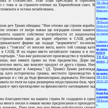
ика и стопанство. Този план преследва и сериозни
ТВ «Бълг
о с това и за страните-членки на Европейския съюз. В
кипене, 
спомената и остана незабелязана.
Николов
Буренос
ТВ Бълга
 тази реч Тръмп обещава: “Ние отново ще строим кораби.
Гост в 
Ние отново от вътре навън ще изградим силни нашите
Николов
за стра
цента нашите собствени потребности от национална
дустриализация щяла да върне обратно в САЩ добре
Симеон 
мериканските фирми ще подаде “морковчето” по-ниско
разлом 
ира с “тоягата” от вносни мита, които той схваща като
но няма
е в САЩ. И на първо място китайските такива и в по-
НАТО
портьори. “Ако вие разполагате производство в чужбина,
ТВ
К
а
ници, вие нямате право на тези предимства. Дори ще
живо, 
чително мито, ако внасяте продукт от друга страна. Ние
 произвеждат в Америка.” (Д. Тръмп) Тръмп разглежда
Д
иплома
да като историческа грешка, местното производство в
на кава
ТВ СКАТ
 данъци и с тях да бъде финансирана държавата. Неговата
20
.
01
.
20
авата по пътя на една разширена индустриална база, чрез
ция и чрез прехвърляне на финансовото натоварване зад
Европа 
бори ба
алармир
но благоденствие на нашата страна бе създадено в едно
ТВ Бълга
яха много ниски и имаше малко предписания и приходите
г.
и държави. През тези дни ние бяхме най-богатата страна