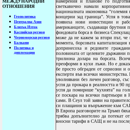
МЕЖДУНАРОДНИ
намерения и планове го подготвя
ОТНОШЕНИЯ
светкавично намали корпоративн
националната икономика “големия к
Геополитика
концерни зад граница”. Успя в тов
Централна Азия
появиха нови инвестиции и рабо
Близък Изток
американците, създаващи брутния п
Каспийски регион
фондовата борса в бизнеса Спекулац
Черноморски регион
може да не кажем за втори път, че
Балкани
момента, борсовата капитализация 
Политика и
допринесоха и редовите граждан
дипломация
половината от целевите държавни п
трилиона долара на борсата. Вси
преоформи в кухи лъжи. Но е доказа
бе просто обграден от сериозни и 
експерти във всички министерства. 
уволнявани без личен разговор, със
успя да прокара в реалността и 90 п
успя да помирише “кухнята” на голя
се поскара на всички партньори в 
сами. В Сеул той заяви на правител
си плащания за въоръжение към САЩ
В Европа разговорите на Тръмп бяха
трябва допълнително да потекат о
вносни тарифи в САЩ и не на после