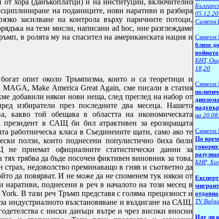
 от хора (данъкоплатци) и на институции, включително
Българс
исциплиниране на поданиците, нови наративи и разбира
05.12.20
рязко засилване на контрола върху паричните потоци,
Симеон 
орядъка на тези мисли, написани
ad hoc
, ние разглеждаме
ъмп, в ролята му на спасител на американската нация и
Симеон 
близо д
войната
БНТ, Още
18,20
 богат опит около Тръмпизма, които и са теоретици и
Симеон 
а
MAGA
,
Make America Great Again
, сме писали в статия
политич
ихме добавили някои нови неща, след преглед на набор от
диплома
пред избиратели през последните два месеца. Нашето
надхвъ
а, какво той обещава в областта на икономическата
на 20.08
а президент в САЩ би бил атрактивен за ерозиращата
Симеон 
ата работническа класа в Съединените щати, само ако те
По врем
ески ползи, които поднесени популистично биха били
говорих
Щ не приемат официалните статистически данни за
разузна
а тях трябва да бъде посочен фиктивен виновник за това,
БНР, Хор
 страх, недоволство преминаващо в гняв и съответно да
ойто да повярват. И не може да не споменем тук някои от
Експерт
 наративи, поднесени в реч в началото на този месец в
мигрант
 York
. В тази реч Тръмп представя с голяма прецизност и
отдавна
ТV Balga
 за индустриалното възстановяване и въздигане на САЩ.
агодетелства с ниски данъци вътре и чрез високи вносни
Иде ли 