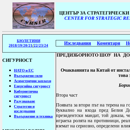
ЦЕНТЪР ЗА СТРАТЕГИЧЕСК
CENTER FOR STRATEGIC RE
БЮЛЕТИНИ
Изследвания
Коментари
Н
2018/19
/20/21
/
22/23/24
ПРЕДИЗБОРНОТО ШОУ НА ДО
СИГУРНОСТ
Очакванията на Китай от инстал
НАТО и ЕС
това 
Въоържени сили
Асиметрични заплахи
Борис
Енергийна сигурност
Кибернетична
Втора част
сигурност
Разузнаване
Появата за втори път на терена на 
Стратегии
и
буквално на входа пред Белия Д
изследвания
президентски мандат, той доказа, ч
Въоържение и техника
играеха ролята на противници, реа
вземат на сериозно, определени вли