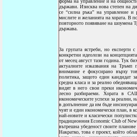
форма на управление и на общности
държави. Изисква нова степен на д
се “силна ръка” на управление и 
мислите и желанията на хората. В п
повторното появяване на шоумена Тр
държава.
За групата ястреби, но експерти с
конкретни идеолози на концепцият
от месец август тази година. Тук б
актуалните изказвания на Тръмп 
внимание е фокусирано върху тов
политика, защото един кандидат з
средна класа и за реално обедняващ
видят в него свои преки икономич
лесно разбираеми. Хората в СА
икономическите успехи за реални, н
в допълнение да им бъде инсинуиран
чуят и един икономически план, в к
най-новите и класически популистки
традиционния
Economic Club of New
вътрешна убеденост своите планове
Накратко, това е проект, който обл