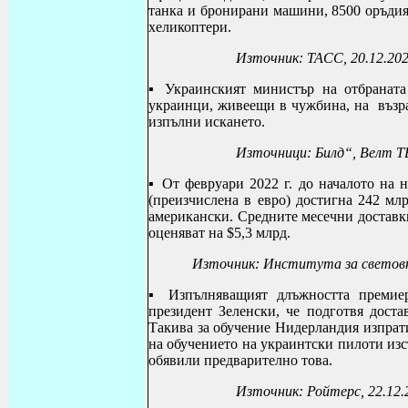
танка и бронирани машини, 8500 оръдия 
хеликоптери.
Източник: ТАСС, 20.12.20
▪
Украинският министър на отбраната
украинци, живеещи в чужбина, на възра
изпълни искането.
Източници: Билд“, Велт Т
▪
От февруари 2022 г. до началото на
(преизчислена в евро) достигна 242 млр
американски
.
Средните месечни доставки
оценяват на $5,3 млрд.
Източник:
Института за световна
▪
Изпълняващият длъжността преми
президент Зеленски, че подготвя доста
Такива за обучение Нидерландия изпрати
на обучението на украинтски пилоти изс
обявили предварително това.
Източник: Ройтерс, 22.12.