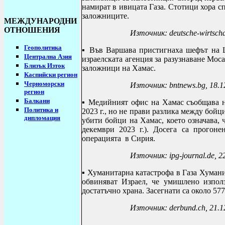
намират в ивицата Газа.
Стотици хора с
заложниците.
МЕЖДУНАРОДНИ
ОТНОШЕНИЯ
Източник: deutsche-wirtscha
Геополитика
▪
Във Варшава пристигнаха шефът на Ц
Централна Азия
израелската агенция за разузнаване Мос
Близък Изток
заложници на Хамас.
Каспийски регион
Черноморски
Източник: bntnews.bg, 18.1
регион
Балкани
▪
Медийният офис на Хамас съобщава н
Политика и
2023 г., но не прави разлика между бойц
дипломация
убити бойци на Хамас, което означава, 
декември 2023 г.). Досега са прогоне
операцията в Сирия.
Източник: ipg-journal.de, 2
▪
Хуманитарна катастрофа в Газа Хуман
обвиняват Израел, че умишлено използ
достатъчно храна.
Засегнати са около 57
Източник: derbund.ch, 21.12