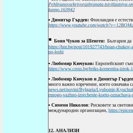
Pehlivanova/krivorazbranata-tsivilizatsiya-
kasno.163942
▪
Димитър
Гърдев:
Финландия е естестве
https://www.youtube.com/watch?v=12BO
▪
Боян Чуков за Шенген:
България да
https://bnr.bg/post/101927743/boan-chukov-z
po-loshi
▪
Любомир Кючуков:
Европейският съюз
https://www.cross.bg/briks-komentira-iztok
▪
Любомир Кючуков и Димитър Гърде
много важно изречение, което означава с
news.net/novini/Bylgaria/Lyubomir-Kyuchuk
mnogo-vazhno-izrechenie-koeto-oznachava-
▪
Симеон Николов
: Рисковете за светов
международни организации,
https://epice
12.
АНАЛИЗИ