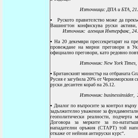
Източници: ДПА и БТА, 21
▪
Руското правителство може да прекъ
Вашингтон конфискува руски активи, 
Източник: агенция Интерфакс, 24.
▪ На 20 декември прессекретарят на пр
провеждане на мирни преговори в Ук
официално преговори, като редовно повтар
Източник:
New York Times
,
▪
Британският министър на отбраната
Gr
Русия е загубила 20% от Черноморския си
руски десантен кораб на 26.12.
Източник: businessinsi
der
,
▪ Диалог по въпросите за контрол върх
задължително уважение за фундаменталн
геополитически реалности, подчерта
Договора за мерките за по-нататъш
нападателни оръжия (СТАРТ) той напо
откаже от нейния антируски курс“.