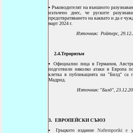
▪
Ръководителят на външното разузнава
излъчено днес, че руските разузнав
предотвратяването на каквато и да е чуж
март 2024 г.
Източник: Ройтерс, 29.12.
2.4.
Тероризъм
▪
Официални лица в Германия, Австри
подготвили няколко атаки в Европа п
клетка в публикацията на "Билд" са 
Мадрид.
Източник:
"
Билд", 23.12.2
3.
ЕВРОПЕЙСКИ СЪЮЗ
▪
Гръцкото издание
Naftemporiki
е уж