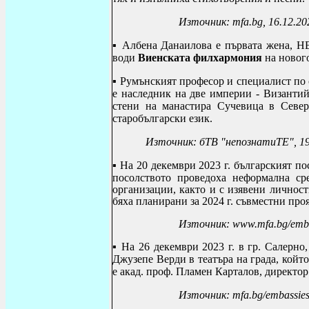
Източник: mfa.bg, 16.12.20
▪
Албена Данаилова е първата жена, НЕ
води
Виенската филхармония
на новог
▪
Румънският професор и специалист по
е наследник на две империи - Византи
стени на манастира Сучевица в Север
старобългарски език.
Източник: бТВ "непознатиТЕ",
19
▪
На 20 декември 2023 г. българският п
посолството проведоха неформална ср
организации, както и с изявени личност
бяха планирани за 2024 г. съвместни про
Източник: www.mfa.bg/embass
▪
На 26 декември 2023 г. в гр. Салерно
Джузепе Верди в театъра на града, койт
е акад. проф. Пламен Карталов, директор
Източник
: mfa.bg/embassies