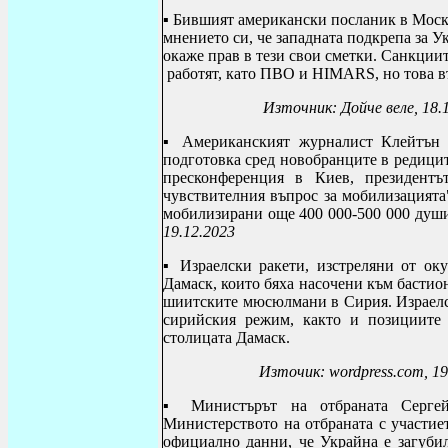
▪ Б
ившият американски посланик в Мос
мнението си, че западната подкрепа за У
окаже прав в тези свои сметки. Санкции
работят, като ПВО и
HIMARS
, но това 
Източник: Дойче веле, 18.
▪ А
мериканският журналист Клейтъ
подготовка сред новобранците в редицит
пресконференция в Киев, президентъ
чувствителния въпрос за мобилизацията
мобилизирани още 400 000-5
19.12.2023
▪
Израелски ракети, изстреляни от ок
Дамаск, които бяха насочени към бастио
шиитските мюсюлмани в Сирия. Израелс
сирийския режим, както и позициите
столицата
Дамаск
.
Източик: wordpress.com, 19
▪
Министърът на отбраната Серге
Министерството на отбраната с участи
официално данни, че Украйна е загубил