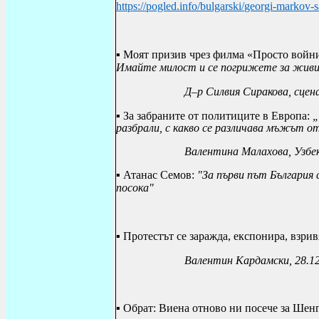
https
://
pogled
.
info
/
bulgarski
/
georgi
-
markov
-
s
▪
Моят призив чрез филма «Просто войник»
Имайте милост и се погрижете за живит
Д–р Силвия Сиракова
, сце
▪ За забраните от политиците в Европа:
„
разбрали, с какво се различава мъжът 
Валентина Малахова, Узбе
▪
Атанас Семов:
"За първи път България 
посока"
▪
Протестът се заражда, експонира, взри
Валентин Кардамски, 28.1
▪
Обрат: Виена отново ни посече за Шенге