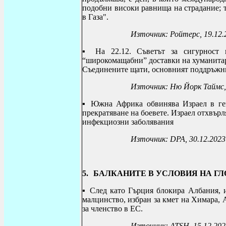
подобни високи равнища на страдание; т
в Газа".
Източник: Ройтерс, 19.12.
▪ На 22.12. Съветът за сигурност
“широкомащабни” доставки на хуманитарн
Съединените щати, основният поддръжник
Източник: Ню Йорк Таймс,
▪
Южна Африка обвинява Израел в ге
прекратяване на боевете.
Израел отхвърл
инфекциозни заболявания
Източник:
DPA
, 30.12.2023
5.
БАЛКАНИТЕ В УСЛОВИЯ НА Г
▪
След като Гърция блокира Албания, и
малцинство, избран за кмет на Химара, 
за членство в ЕС.
Източник:
ATSH
, 15.12