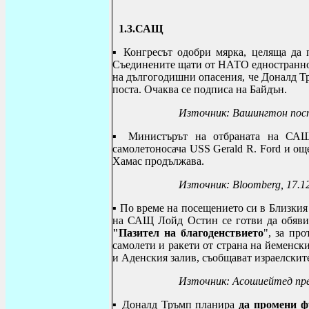
1.3.САЩ
▪
Конгресът одобри мярка, целяща да 
Съединените щати от НАТО едностранно 
на дългогодишни опасения, че Доналд Тр
поста. Очаква се подписа на Байдън.
Източник: Вашингтон пост
▪ Министърът на отбраната на САЩ
самолетоносача
USS Gerald R
.
Ford
и още
Хамас продължава.
Източник:
Bloomberg,
17.1
▪ По време на посещението си в Близкия
на САЩ Лойд Остин се готви да обяви
"Пазител на благоденствието
", за пр
самолети и ракети от страна на йеменск
и Аденския залив, съобщават израелскит
Източник:
Асошиейтед пр
▪
Доналд Тръмп планира
да промени ф