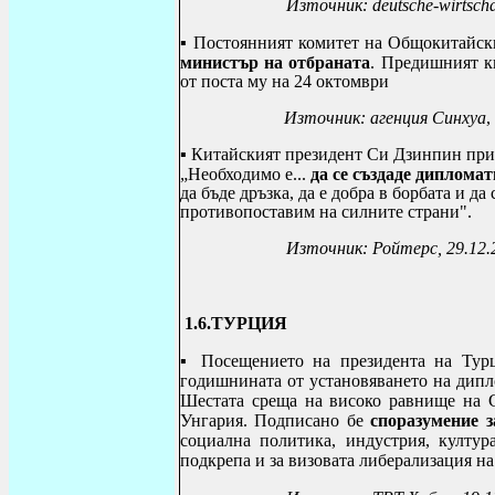
Източник:
deutsche
-
wirtscha
▪
Постоянният комитет на Общокитайски
министър на отбраната
. Предишният к
от поста му на 24 октомври
Източник: агенция Синхуа
▪
Китайският президент Си Дзинпин пр
„
Необходимо е...
да се създаде диплома
да бъде дръзка, да е добра в борбата и да
противопоставим на силните страни".
Източник:
Ройтерс
,
29.12
1.6.
ТУРЦИЯ
▪
Посещението на президента на Ту
годишнината от установяването на дипл
Шестата среща на високо равнище на С
Унгария. Подписано бе
споразумение з
социална политика, индустрия, култур
подкрепа и за визовата либерализация на