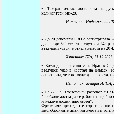
▪
Техеран очаква доставката на ру
хеликоптери Ми-28.
Източник: Инфо-агенция Ta
▪
До 20 декември СЗО е регистрирала 2
довели до 582 смъртни случая и 748 ра
въздушни удари, е отнела живота на 20 4
Източник: БТА, 23.12.2023
▪
Командващият силите на Иран в Сири
въздушен удар в квартал на Дамаск.
Т
опасенията, че това може да е искрата, к
Източник: агенция ИРНА, 
▪ На 27. 12. В
телефонен разговор с Не
"необходимостта да се работи за трайно
и международни партньори".
Френският президент е изразил също п
многобройните цивилни жертви и тоталн