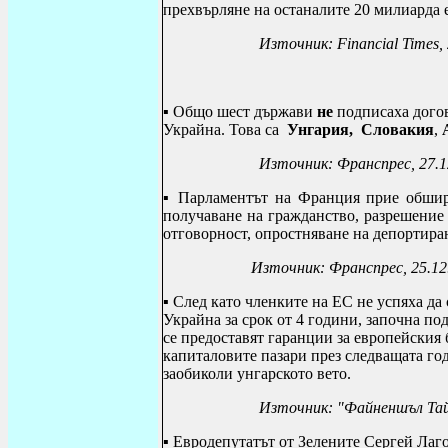
прехвърляне на останалите 20 милиарда 
Източник:
Financial Times
,
▪
Общо шест държави
не
подписаха догов
Украйна. Това са
Унгария, Словакия
,
Източник: Франспрес, 27.1
▪
Парламентът на Франция прие обшир
получаване на гражданство, разрешение 
отговорност, опростняване на депортиран
Източник: Франспрес, 25.12
▪
След като членките на ЕС не успяха да 
Украйна за срок от 4 години, започна по
се предоставят гаранции за европейския 
капиталовите пазари през следващата год
заобиколи унгарското вето.
Източник: "Файненшъл Тай
▪ Евродепутатът от Зелените Сергей Лаг