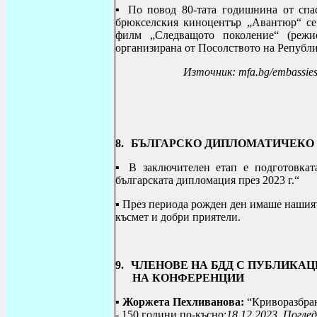
▪
По повод 80-тата годишнина от спас
брюкселския киноцентър „Авантюр“ се 
филм „Следващото поколение“ (режи
организирана от Посолството на Републи
Източник
: mfa.bg/embassie
8.
БЪЛГАРСКО ДИПЛОМАТИЧЕКО
▪ В заключителен етап е подготовка
българската дипломация през 2023 г.“
▪ През периода рожден ден имаше нашият
късмет и добри приятели.
9.
ЧЛЕНОВЕ НА БДД С ПУБЛИКАЦ
НА КОНФЕРЕНЦИИ
▪
Жоржета Пехливанова:
“Криворазбра
- 150 години по-късно;
18.12.2023
, Погле