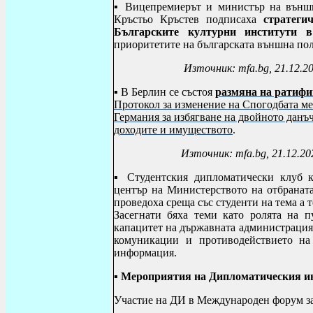
▪
Вицепремиерът и министър на външн
Кръстьо Кръстев подписаха
стратеги
Българските културни институти 
приоритетите на българската външна по
Източник: mfa.bg, 21.12.2
▪ В Берлин се състоя
размяна на ратиф
Протокол за изменение на Спогодбата м
Германия за избягване на двойното данъч
доходите и имуществото
.
Източник: mfa.bg, 21.12.20
▪
Студентския дипломатически клуб
център на Министерството на отбранат
проведоха среща със студенти на тема а т
Засегнати бяха теми като
ролята на п
капацитет на държавната администрация 
комуникации и противодействието на
информация.
▪
Мероприятия на Дипломатическия ин
Участие на ДИ в Международен форум за