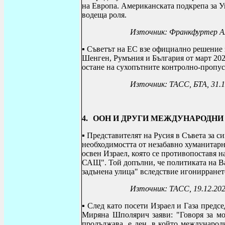
на Европа. Американската подкрепа за У
водеща роля.
Източник: Франкфуртер Ал
▪
Съветът на ЕС взе официално решение 
Шенген, Румъния и България от март 2024
остане на сухопътните контролно-пропус
Източник: ТАСС, БТА, 31.1
4.
ООН И ДРУГИ МЕЖДУНАРОДНИ
▪
Представителят на Русия в Съвета за с
необходимостта от незабавно хуманитарно
освен Израел, която се противопоставя н
САЩ". Той допълни, че
политиката на В
задънена улица"
вследствие игонирранет
Източник: ТАСС, 19.12.20
▪
След като посети Израел и Газа предс
Миряна Шполярич заяви: "Говоря за мо
продължава, е ден, в който международ