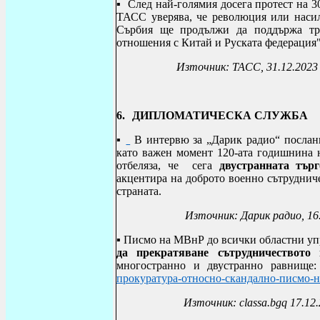
▪
След най-голямия досега протест на 3
ТАСС уверява, че революция или насил
Сърбия ще продължи да поддържа тра
отношения с Китай и Руската федерация"
Източник: ТАСС, 31.12.2023
6.
ДИПЛОМАТИЧЕСКА СЛУЖБА
▪
В интервю за „Дарик радио“
послан
като важен момент 120-ата годишнина 
отбеляза, че сега
двустранната тър
акцентира на доброто военно сътруднич
страната.
Източник: Дарик радио, 16
▪
Писмо на МВнР до всички областни уп
да прекратяване сътрудничеството
многостранно и двустранно равнище
прокуратура-относно-скандално-писмо-
Източник:
classa.bgq 17.12