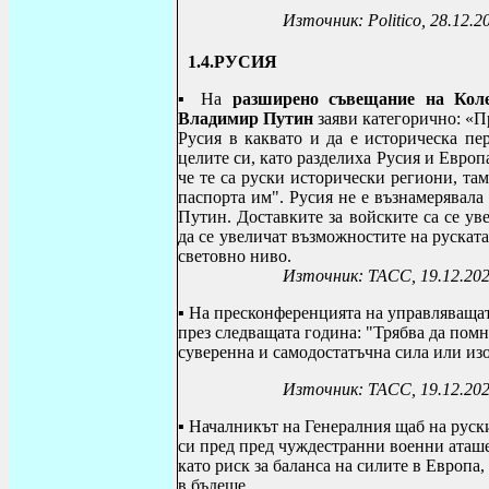
Източник:
Politico, 28.12.2
1.4.РУСИЯ
▪ На
разширено съвещание на Коле
Владимир Путин
заяви категорично: «
Русия в каквато и да е историческа п
целите си, като разделиха Русия и Европ
че те са руски исторически региони, та
паспорта им". Русия не е възнамерявала
Путин. Доставките за войските са се у
да се увеличат възможностите на рускат
световно ниво.
Източник: ТАСС, 19.12.20
▪ На пресконференцията на управляващат
през следващата година: "Трябва да помн
суверенна и самодостатъчна сила или из
Източник: ТАСС, 19.12.20
▪
Н
ачалникът на Генералния щаб на руск
си пред пред чуждестранни военни аташе
като риск за баланса на силите в Европа
в бъдеще.