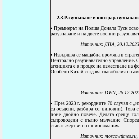
2.3
.
Разузнаване и контраразузнаван
▪
Премиерът на Полша Доналд Туск осво
разузнаване и на двете военни разузнав
Източник: ДПА, 20.12.202
▪ Извършва се мащабна промяна в страт
Централно разузнавателно управление.
С
агенцията е в процес на изместване на ф
Особено Китай създава главоболия на ам
Източник:
DWN
, 26.12.202
▪ През 2023 г. рекордните 70 случая с „
са осъдени, разбира се, виновни).
Това е
поне двойно повече.
Делата срещу гол
съпроводени с пълно мълчание. Според
стават жертви на шпиономания
.
Източник:
moscowtimes.ru,