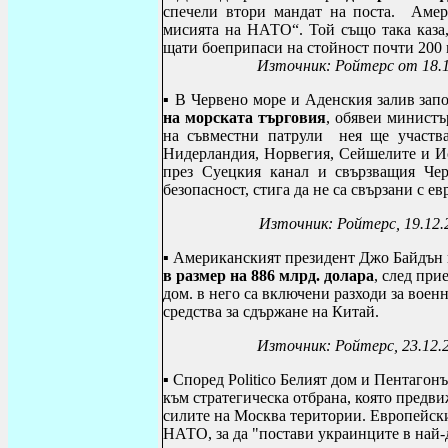
спечели втори мандат на поста.
Амер
мисията на НАТО“.
Той също така каза
щати боеприпаси на стойност почти 200 
Източник: Ройтерс от 18.1
▪ В Червено море и Аденския залив зап
на морската търговия
, обявеи минист
на съвместни патрули нея ще участва
Нидерландия, Норвегия, Сейшелите и Ис
през Суецкия канал и свързващия Че
безопасност, стига да не са свързани с е
Източник: Ройтерс, 19.12.
▪ Американският президент Джо Байдън 
в размер на 886 млрд. долара
, след при
дом. в него са включени разходи за воен
средства за сдържане на Китай.
Източник: Ройтерс, 23.12.
▪
Според
Politico
Белият дом и Пентагонъ
към стратегическа отбрана, която предви
силите на Москва територии. Европейски
НАТО, за да "постави украинците в най-