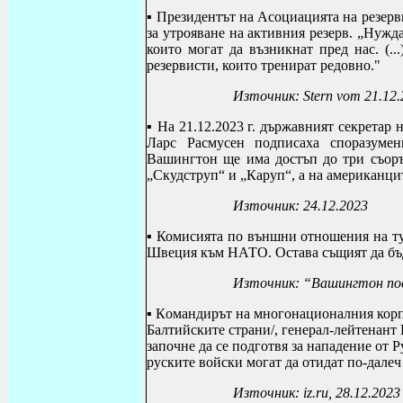
▪
Президентът на Асоциацията на резерв
за утрояване на активния резерв. „Нужда
които могат да възникнат пред нас. (.
резервисти, които тренират редовно."
Източник:
Stern vom
21.12.
▪
На 21.12.2023 г. държавният секрета
Ларс Расмусен подписаха споразумен
Вашингтон ще има достъп до три съоръ
„Скудструп“ и „Каруп“, а на американци
Източник: 24.12.2023
▪
Комисията по външни отношения на т
Швеция към НАТО. Остава същият да бъд
Източник: “Вашингтон пос
▪
К
омандирът на многонационалния корп
Балтийските страни/, генерал-лейтенант
започне да се подготвя за нападение от 
руските войски могат да отидат по-далеч
Източник:
iz
.
ru
, 28.12.2023