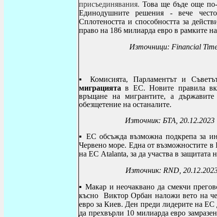
присъединявания.
Това ще бъде още по-
Единодушните решения - вече често
Сплотеността и способността за дейст
право на 186 милиарда евро в рамките на
Източници:
Financial Tim
▪
Комисията, Парламентът и Съвет
миграцията
в ЕС. Новите правила вк
връщане на мигрантите, а държавите
обезщетение на останалите.
Източник: БТА, 20.12.2023
▪
ЕС обсъжда възможна подкрепа за ин
Червено море. Една от възможностите в 
на ЕС Atalanta, за да участва в защитата
Източник:
RND
, 20.12.202
▪ Макар и неочаквано да смекчи прегов
късно Виктор Орбан
наложи вето на ч
евро за Киев. Ден преди лидерите на ЕС 
да прехвърли 10 милиарда евро замразен