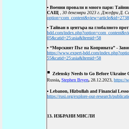
▪
Военни провали и много пари: Тайни
САЩ
,
30 декември 2023 г. Джефри Д. С
option=com_content&view=article&id=2738
▪
Т
айван в центъра на глобалното про
bdd.com/index.php?option=com_content&vi
05&catid=25:asia&Itemid=58
▪
“Морският Път на Коприната” - Зави
https://www.expert-bdd.com/index.php?opt
55&catid=25:asia&Itemid=58
▪
Zelensky Needs to Go Before Ukraine 
Russia
,
Stephen Bryen
,
28.12.2023,
https://
▪ Lebanon, Hizbullah and Financial Lesson
https://rusi.org/explore-our-research/publica
13. ИЗБРАНИ МИСЛИ