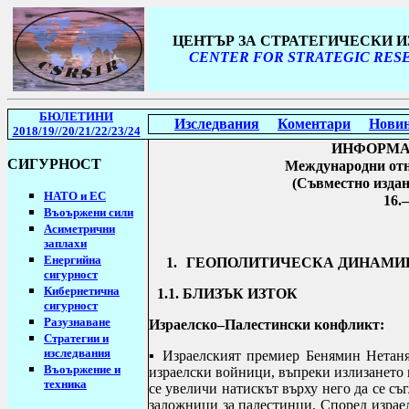
ЦЕНТЪР ЗА СТРАТЕГИЧЕСКИ 
CENTER FOR STRATEGIC RESE
БЮЛЕТИНИ
Изследвания
Коментари
Нови
2018/19
//20/21/22/23/24
ИНФОРМА
СИГУРНОСТ
Международни отн
(Съвместно
изда
НАТО и ЕС
1
6
.
Въоържени сили
Асиметрични
заплахи
Енергийна
1.
ГЕОПОЛИТИЧЕСКА ДИНАМИ
сигурност
Кибернетична
1.1. БЛИЗЪК ИЗТОК
сигурност
Разузнаване
Израелско–Палестински конфликт:
Стратегии
и
изследвания
▪
Израелският премиер Бенямин Нетаня
Въоържение и
израелски войници, въпреки излизането 
техника
се увеличи натискът върху него да се съ
заложници за палестинци.
Според израел