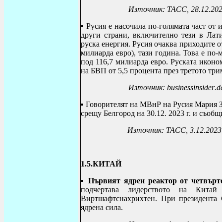
Източник: ТАСС, 28.12.20
▪ Русия е насочила по-голямата част от
други страни, включително тези в Лат
руска енергия. Русия очаква приходите о
милиарда евро), тази година.
Това е по-
под 116,7 милиарда евро. Руската иконом
на БВП от 5,5 процента през третото три
Източник:
businessinsider
.
d
▪
Говорителят на МВнР на Русия Мария З
срещу Белгород на 30.12. 2023 г. и съобщ
Източник: ТАСС, 3.12.2023
1.5.
КИТАЙ
▪ Първият ядрен реактор от четвърт
подчертава лидерството на Кита
Виртшафтснахрихтен. При президента
ядрена сила.