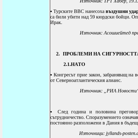
Източник: ТРТ Хабер, 19.1
▪
Турските ВВС нанесоха
въздушни удар
са били убити над 59 кюрдски бойци.
Оп
Ирак.
Източник:
Асошиейтед пре
2.
ПРОБЛЕМИ НА СИГУРНОСТТА
2.1.НАТО
▪
Конгресът прие закон, забраняващ на 
от Северноатлантическия алианс.
Източник:
„РИА Новости“,
▪
След година и половина прегово
сътрудничество.
Споразумението означав
постоянно разположени в Дания в бъдещ
Източници:
jyllands-posten.