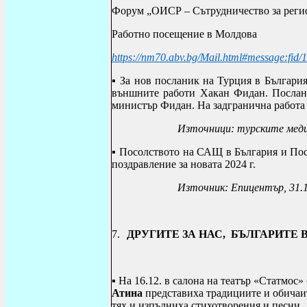
Форум „ОИСР – Сътрудничество за регио
Работно посещение в Молдова
https://nm70.abv.bg/Mail.html#message:fid/
▪ За нов посланик на Турция в Българи
външните работи Хакан Фидан. Послани
министър Фидан. На задгранична работа 
Източници: турските меди
▪ Посолството на САЩ в България и По
поздравление за новата 2024 г.
Източник: Епицентър, 31.
7.
ДРУГИТЕ ЗА НАС, БЪЛГАРИТЕ
▪
На 16.12. в салона на театър «Статмо
Атина
представиха традициите и обичаит
тях и изпълниха стихотворения и песни.