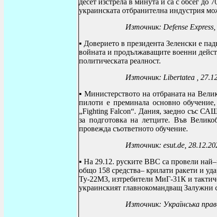
десет изстрела в минута и са с обсег до 
украинската отбранителна индустрия мож
Източник: Defense Express,
▪
Доверието в президента Зеленски е пад
войната и продължаващите военни дейст
политическата реалност.
Източник: Libertatea , 27.1
▪ Министерството на отбраната на Велик
пилоти е преминала основно обучение,
„
Fighting Falcon
“. Дания, заедно със СА
за подготовка на летците. Във Велико
провежда съответното обучение.
Източник: esut.de, 28.12.20
▪ На 29.12. руските ВВС са провели най
общо 158 средства– крилати ракети и уд
Ту-22М3, изтребители МиГ-31К и тактич
украинският главнокомандващ Залужни са
Източник: Українська прав