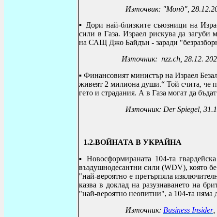
Източвик: "Монд", 28.12.2
▪
Дори най-близките съюзници на Израе
сили в Газа.
Израел рискува да загуби 
на САЩ Джо Байдън - заради "безразбор
Източник: nzz.ch, 28.12. 20
▪
Финансовият министър на Израел Безале
живеят 2 милиона души.“ Той счита, че п
гето и страдания. А в Газа могат да бъда
Източник:
Der Spiegel
, 31.
1.2.ВОЙНАТА В УКРАЙНА
▪
Новосформираната 104-та гвардейска
въздушнодесантни сили (WDV), която бе
"най-вероятно е претърпяла изключителн
казва в доклад на разузнаването на бр
"най-вероятно неопитни", а 104-та няма
Източник:
Business
Insider
,