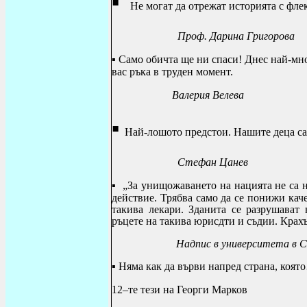
▪
Не могат да отрежат историята с флек
Проф. Дарина Григорова
▪
Само обичта ще ни спаси! Днес най-мно
вас ръка в труден момент.
Валерия Велева
▪
Най-лошото предстои. Нашите деца са
Стефан Цанев
▪
„За унищожаването на нацията не са 
действие. Трябва само да се понижи кач
такива лекари. Зданита се разрушават
ръцете на такива юрисдти и съдии. Крахъ
Надпис в
университета в 
▪
Няма как да върви напред страна, коя
12–те тези на Георги Марков