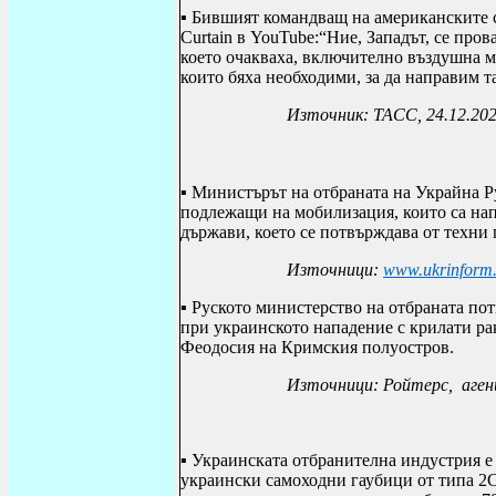
▪ Б
ившият командващ на американските 
Curtain
в
YouTube
:“
Ние, Западът, се пров
което очакваха, включително въздушна м
които бяха необходими, за да направим 
Източник: ТАСС, 24.12.20
▪
Министърът на отбраната на Украйна 
подлежащи на мобилизация, които са нап
държави, което се потвърждава от техни 
Източници:
www.ukrinform
▪
Руското министерство на отбраната пот
при украинското нападение с крилати рак
Феодосия на Кримския полуостров.
Източници: Ройтерс, аген
▪
Украинската отбранителна индустрия е 
украински самоходни гаубици от типа 2С