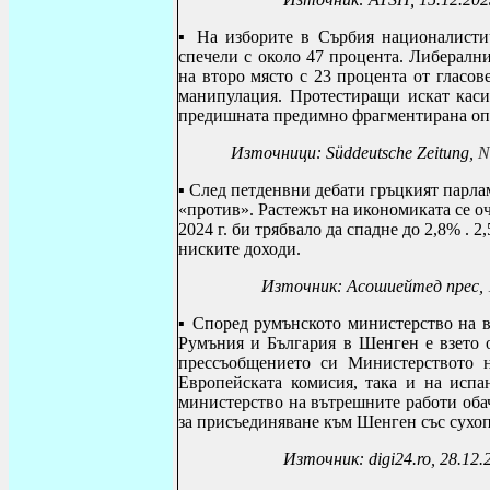
▪ На изборите в Сърбия
националисти
спечели с около 47 процента.
Либерални
на второ място с 23 процента от гласов
манипулация. Протестиращи искат каси
предишната предимно фрагментирана опоз
Източници:
Süddeutsche Zeitung,
N
▪
След петденвни дебати гръцкият парламе
«против». Растежът на икономиката се оч
2024 г. би трябвало да спадне до 2,8% . 2
ниските доходи.
Източник: Асошиейтед прес, 
▪
Според румънското министерство на 
Румъния и България в Шенген е взето 
прессъобщението си Министерството 
Европейската комисия, така и на испа
министерство на вътрешните работи обач
за присъединяване към Шенген със сухоп
Източник: digi24.ro, 28.12.