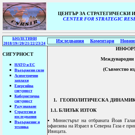
ЦЕНТЪР ЗА СТРАТЕГИЧЕСКИ
CENTER FOR STRATEGIC RESE
БЮЛЕТИНИ
Изследвания
Коментари
Новин
2018/19
//20/21/22/23/24
ИНФОР
СИГУРНОСТ
Международни 
НАТО и ЕС
(Съвместно
из
Въоържени сили
Асиметрични
заплахи
Енергийна
сигурност
Кибернетична
1.
ГЕОПОЛИТИЧЕСКА ДИНАМИК
сигурност
Разузнаване
1.1. БЛИЗЪК ИЗТОК
Стратегии
и
изследвания
▪
Министърът на отбраната Йоав Галан
Въоържение и
офанзива на Израел в Северна Газа е пр
техника
Ивицата.