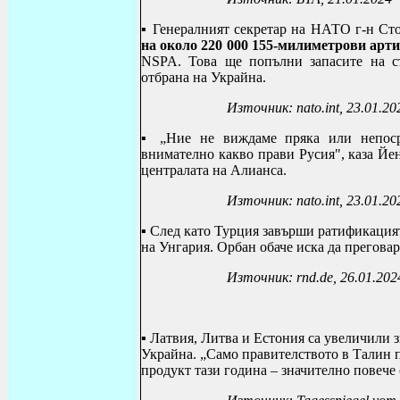
▪
Генералният секретар на НАТО г-н Сто
на около 220 000 155-милиметрови арт
NSPA.
Това ще попълни запасите на с
отбрана на Украйна.
Източник:
nato
.
int
, 23.01.20
▪ „
Ние не виждаме пряка или непоср
внимателно какво прави Русия", каза Йе
централата на Алианса.
Източник:
nato
.
int
, 23.01.20
▪
След като Турция завърши ратификацият
на Унгария. Орбан обаче иска да преговар
Източник:
rnd
.
de
, 26.01.202
▪
Латвия, Литва и Естония са увеличили з
Украйна.
„Само правителството в Талин п
продукт тази година – значително повече