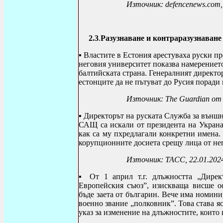
Източник:
defencenews
.
com
2.3
.
Разузнаване и контраразузнаване
▪
Властите в Естония арестуваха руски п
неговия университет показва намерението
балтийската страна. Генералният директо
естонците да не пътуват до Русия поради 
Източник: The Guardian от 
▪
Директорът на руската Служба за външн
САЩ са искали от президента на Украна
как са му пхредлагали конкретни имена.
корупционните досиета срещу лица от не
Източник: ТАСС, 22.01.202
▪
От 1 април т.г. длъжността „Дирек
Европейския съюз”, изискваща висше о
бъде заета от българин. Вече има номин
военно звание „полковник”. Това става я
указ за изменение на длъжностите, които