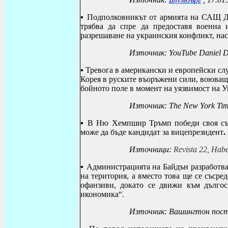
▪
Подполковникът от армията на САЩ
Д
трябва да спре да предоставя военна
разрешаване на украинския конфликт, на
Източник
: YouTube Daniel 
▪
Тревога в американски и европейски сл
Корея в руските въоръжени сили, воюващ
бойното поле в момент на уязвимост на У
Източник: The New York Tim
▪
В Ню Хемпшир Тръмп победи своя съп
може да бъде кандидат за вицепрезидент
.
Източници:
Revista
22
,
Habe
▪
Администрацията на Байдън
разработв
на територия, а вместо това ще се съср
офанзиви,
докато се движи към дългос
икономика“.
Източник: Вашингтон пост,