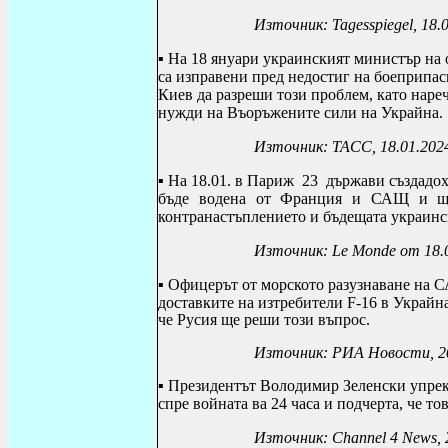
Източник:
Tagesspiegel
, 18.
▪
На 18 януари украинският министър на 
са изправени пред недостиг на боеприпас
Киев да разреши този проблем, като наре
нужди на Въоръжените сили на Украйна.
Източник: ТАСС, 18.01.202
▪ На 18.01. в Париж 23 държави създадох
бъде водена от Франция и САЩ и ще 
контранастъплението и бъдещата украинс
Източник:
Le Monde от 18.0
▪
Офицерът от морското разузнаване на С
доставките на изтребители
F
-16 в Украйн
че Русия ще реши този въпрос.
Източник:
РИА Новости, 2
▪
Президентът Володимир Зеленски упрек
спре войната ва 24 часа и подчерта, че т
Източник:
Channel
4
News
,