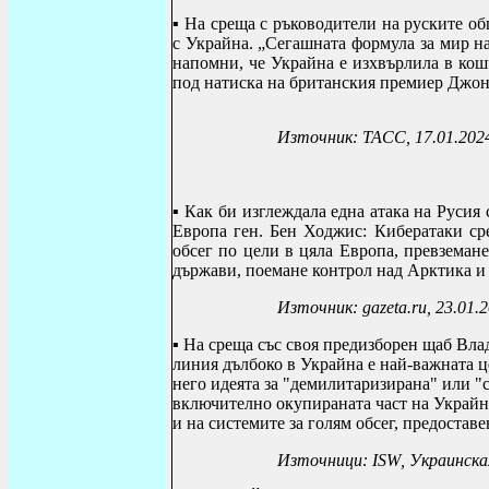
▪
На среща с ръководители на руските о
с Украйна. „Сегашната формула за мир н
напомни, че Украйна е изхвърлила в кош
под натиска на британския премиер Джон
Източник: ТАСС, 17.01.202
▪
Как би изглеждала една атака на Руси
Европа ген. Бен Ходжис: Кибератаки сре
обсег по цели в цяла Европа, превземан
държави, поемане контрол над Арктика и 
Източник:
gazeta.ru
, 23.01.
▪
Н
а среща със своя предизборен щаб Вла
линия дълбоко в Украйна е най-важната ц
него идеята за "демилитаризирана" или "
включително окупираната част на Украйна
и на системите за голям обсег, предоставе
Източници:
ISW
,
Украинска