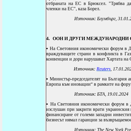
отбраната на ЕС в Брюксел. "Трябва д
членки на ЕС", каза Борел.
Източник: Блумбърг, 31.01.
4.
ООН И ДРУГИ МЕЖДУНАРОДНИ
▪ Н
а Световния икономически форум в Д
враждуващите страни в конфликта в Газ
конвенции и дори нарушават Хартата на
Източник:
Reuters
, 17.01.20
▪
Министър-председателят на България а
Европа към иновации“ в рамките на фору
Източник: БТА, 19.01.2024
▪ Н
а Световния икономически форум в Д
изслушан при закрити врати украинския 
финансиране от големи западни инвестит
бизнесът нямал гаранции за възвръщаемос
Източник
: The New York Pos