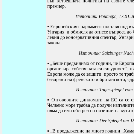
във вътрешната политика на своите чле
премиер.
Източник: Ройтерс, 17.01.2
▪
Европейският парламент поставя под въ
Унгария и обмисля да отнесе въпроса до
левия до консервативния спектър, Унгария
закона.
Източник:
Salzburger Nach
▪
„Беше предвидимо от години, че Европа 
организира собствената си сигурност.“, 
Европа може да се защити, просто те тря
базирани на френското и британското, яд
Източник:
Tagesspiegel vom
▪
О
тговорните дипломати на ЕС са се с
Челвено море трябва да получи изпълните
няма да има обстрел на позиции на хутит
Източник:
Der Spiegel от 18
▪
„В продължение на много години „Хамас