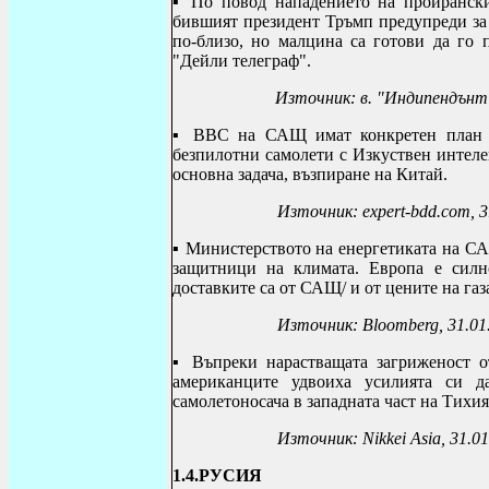
▪ По повод нападението на проиранск
бившият президент Тръмп предупреди за 
по-близо, но малцина са готови да го 
"Дейли телеграф".
Източник: в. "Индипендънт"
▪
ВВС на САЩ имат конкретен план да
безпилотни самолети
с Изкуствен интеле
основна задача, възпиране на Китай.
Източник:
expert
-
bdd
.
com
, 
▪
Министерството на енергетиката на СА
защитници на климата. Европа е силно
доставките са от САЩ/ и от цените на газ
Източник:
Bloomberg, 31.01
▪
Въпреки нарастващата загриженост о
американците удвоиха усилията си д
самолетоносача в западната част на Тихия
Източник:
Nikkei Asia
, 31.0
1.4.РУСИЯ