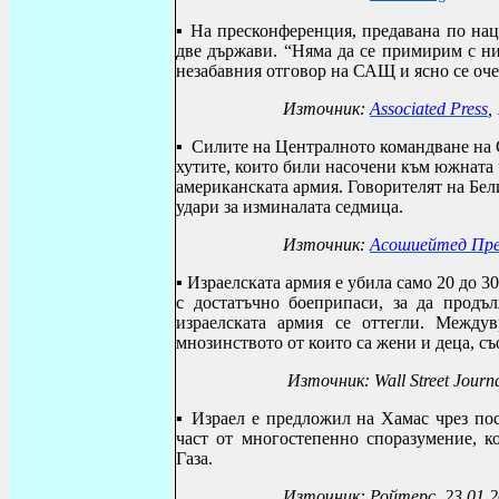
▪
На пресконференция, предавана по нац
две държави. “Няма да се примирим с ни
незабавния отговор на САЩ и ясно се оче
Източник:
Associated
Press
,
▪
Силите на Централното командване на 
хутите, които били насочени към южната 
американската армия. Говорителят на Бе
удари за изминалата седмица.
Източник:
Асошиейтед Пр
▪
Израелската армия е убила само 20 до 3
с достатъчно боеприпаси, за да продъл
израелската армия се оттегли.
Междув
мнозинството от които са жени и деца, 
Източник:
Wall Street Journ
▪
Израел е предложил на Хамас чрез пос
част от многостепенно споразумение, 
Газа.
Източник: Ройтерс, 23.01.