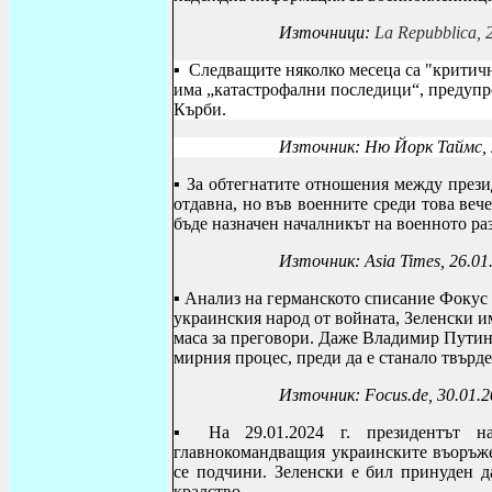
Източници:
La
Repubblica
, 
▪
Следващите няколко месеца са "критичн
има „катастрофални последици“, предупр
Кърби.
Източник: Ню Йорк Таймс, 
▪
За обтегнатите отношения между прези
отдавна, но във военните среди това веч
бъде назначен началникът на военното ра
Източник:
Asia Times
, 26.01
▪ Анализ на германското списание Фокус 
украинския народ от войната, Зеленски и
маса за преговори. Даже Владимир Путин 
мирния процес, преди да е станало твърде
Източник:
Focus.de, 30.01.
▪
На 29.01.2024 г. президентът 
главнокомандващия украинските въоръже
се подчини. Зеленски е бил принуден 
кралство.