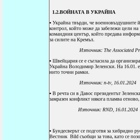
1.2.ВОЙНАТА В УКРАЙНА
▪
Украйна твърди, че военновъздушните й
контрол, който може да забележи цели на 
командния център, който предава информац
за силите на Кремъл.
Източник: The Associated Pre
▪ Швейцария се е съгласила да организира
Украйна Володимир Зеленски. На 16.01. е
нито точни рамки.
Източник:
n
-
tv
, 16.01.2024
▪ В речта си в Давос президентът Зеленск
замразен конфликт някога пламва отново, 
Източник:
RND
, 16.01.2024
▪
Бундесверът се подготвя за хибридно р
Вестник
Bild
съобщи за това, като се поз