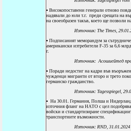
Източник:
Tagesspiegel vom
▪
Високопоставени генерали
отново повд
надявали до юли т.г. преди срещата на в
на своеобразен такъв, което ще позволи 
Източник:
The Times
, 29.01
▪
Подписаният меморандум за сътрудниче
американски изтребители
F
-35 за 6,6 млр
г.
Източник: Асошиейтед прес
▪
Поради недостиг на кадри във въоръжен
чужденци мигранти от второ и трето поко
германско гражданство.
Източник:
Tagesspiegel
, 29.
▪
На 30.01. Германия, Полша и Нидерланд
източния фланг на НАТО с цел подобрява
войски и стандартизиране спецификациите
транспортните възможности.
Източник:
RND, 31.01.2024