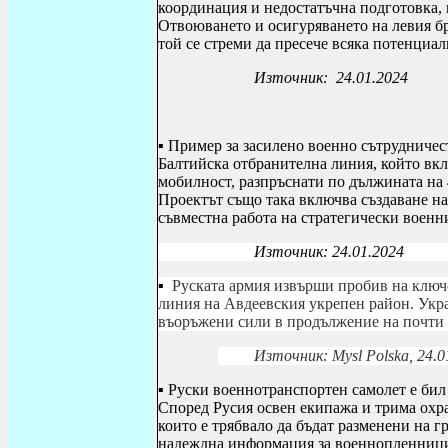
координация и недостатъчна подготовка, 
Отвоюването и осигуряването на левия бр
той се стреми да пресече всяка потенциа
Източник: 24.01.2024
▪
Пример за засилено военно сътрудничес
Балтийска отбранителна линия, който вк
мобилност, разпръснати по дължината на
Проектът също така включва създаване на
съвместна работа на стратегически воен
Източник: 24.01.2024
▪
Руската армия извърши пробив на ключ
линия на Авдеевския укрепен район. Укр
въоръжени сили в продължение на почти 
Източник:
Mysl
Polska
, 24.
▪
Руски военнотранспортен самолет е бил 
Според Русия освен екипажа и трима охр
които е трябвало да бъдат разменени на г
надеждна информация за военнопленници