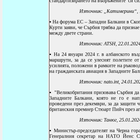
стандартизирането на въоръжените си сил
Източник: „Катимерини“, 
▪
На форума ЕС – Западни Балкани в Скоп
Курти заяви, че Сърбия трябва да призна
между двете страни.
Източник:
ATSH
, 22.01.202
▪
На 24 януари 2024 г. в албанското въ
маршрути, за да се улеснят полетите о
усилията, положени в рамките на ръково
на гражданската авиация в Западните Ба
Източник:
nato.int, 24.01.20
▪
"Великобритания призовава Сърбия да в
Западните Балкани, която не го е нап
проведени през декември, за да защити ч
британския премиер Стюарт Пийч през аг
Източник:
Танюг, 25.01.202
▪
Министър-председателят на Черна го
Генералния секретар на НАТО Йенс Ст