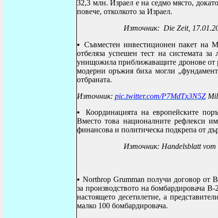
32,3 млн. Израел е на седмо място, докат
повече, отколкото за Израел.
Източник:
Die Zeit
, 17.01.2
▪
С
ъвместен инвестиционен пакет на М
отбеляза успешен тест на
системата за
унищожила приближаващите дронове от р
модерни оръжия биха могли „фундамента
отбраната.
Източник
:
pic.twitter.com/P7MdTx3N5Z
Mil
▪
Координацията на европейските пор
Вместо това националните рефлекси им
финансова и политическа подкрепа от дъ
Източник: Handelsblatt vom
▪
Northrop Grumman
получи договор от В
за производството на бомбардировача
B
-
настоящето десетилетие, а представител
малко 100 бомбардировача.