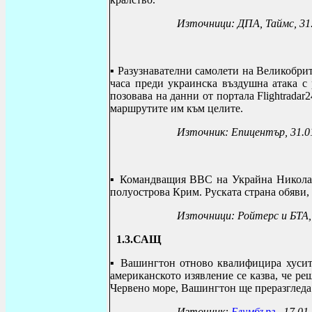
Източници: ДПА, Таймс, 31
▪ Р
азузнавателни самолети на Великобри
часа преди украинска въздушна атака с
позовава на данни от портала
Flightradar
2
маршрутите им към целите.
Източник: Епицентър, 31.01.
▪
Командващия ВВС на Украйна Николай
полуострова Крим. Руската страна обяви, 
Източници: Ройтерс и БТА,
1.3.САЩ
▪
Вашингтон отново квалифицира хусите
американското изявление се казва, че ре
Червено море, Вашингтон ще преразгледа
Източник:
Блумбърг
, 17.01