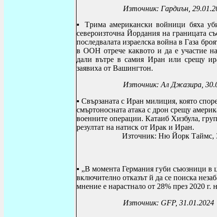
Източник: Гардиън, 29.01.2
▪
Т
рима американски войници бяха уб
североизточна Йордания на границата съ
последвалата израелска война в Газа бро
в ООН отрече каквото и да е участие н
дали вътре в самия Иран или срещу ира
заявиха от Вашингтон.
Източник: Ал Джазира, 30.
▪
Свързаната с Иран милиция, която спор
смъртоносната атака с дрон срещу америк
военните операции. Катаиб Хизбула, груп
резултат на натиск от Ирак и Иран.
Източник: Ню Йорк Таймс, 
▪ „В момента Германия губи съюзници в ц
включително отказът й да се поиска неза
мнение е нарастнало от 28% през 2020 г. н
Източник:
GFP, 31.01.2024