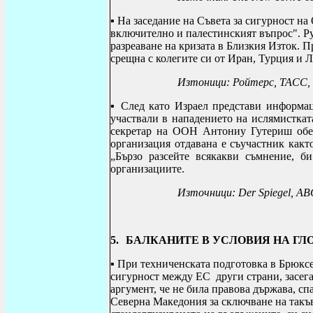
▪ На
заседание на Съвета за сигурност на
включително и палестинският въпрос". Р
разреаване на кризата в Близкия Изток. 
срещна с колегите си от Иран, Турция и 
Изтоници: Ройтерс, ТАСС, 
▪ След като Израел
представи информац
участвали в нападението на ислямисткат
секретар на ООН Антониу Гутериш обещ
организация отдавана е съучастник какт
„Бързо разсейте всякакви съмнение, б
организациите.
Източници:
Der Spiegel,
ABC
5.
БАЛКАНИТЕ В УСЛОВИЯ НА Г
▪
При техниченската подготовка в Брюксе
сигурност между ЕС други страни, засега
аргумент, че не била правова държава, с
Северна Македония за сключване на такъв