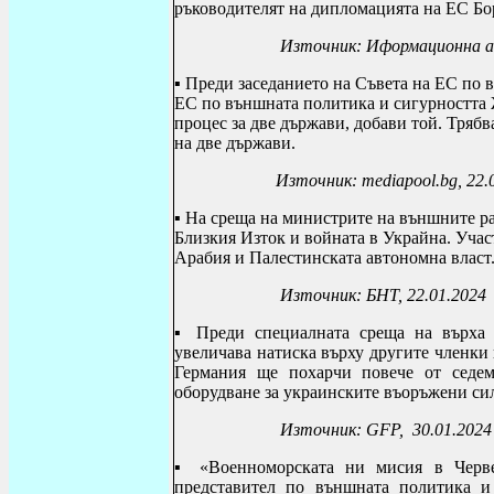
ръководителят на дипломацията на ЕС
Бо
Източник:
И
формационна а
▪
Преди заседанието на Съвета на ЕС по 
ЕС по външната политика и сигурността Ж
процес за две държави, добави той. Трябв
на две държави.
Източник: mediapool.bg, 22.01
▪ На среща на министрите на външните ра
Близкия Изток и войната в Украйна. Учас
Арабия и Палестинската автономна власт
Източник: БНТ, 22.01.2024
▪ Преди специалната среща на върха 
увеличава натиска върху другите членки 
Германия ще похарчи повече от седем
оборудване за украинските въоръжени си
Източник:
GFP, 30.01.2024
▪
«Военноморската ни мисия в Черв
представител по външната политика и