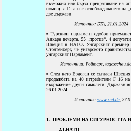
възможно най-бързо прекратяване на ог
помощ за Газа и с освобождаването на „
две държави.
Източник: БТА, 21.01.2024
▪
Турският парламент одобри приеман
Анкара вечерта, 55 „против“, 4 депутати
Швеция в НАТО. Унгарският премиер
Столтенберг, че унгарското правителст
унгарският Парламент.
Източници: Ройтерс,
tagesschau.d
▪
След като Ердоган се съгласи Швеци
продажбата на 40 изтребители F 16 на
въоръжение други самолети. Държавния
26.01.2024 г.
Източник:
www.rnd.de
, 27.
1.
ПРОБЛЕМИ НА СИГУРНОСТТА И
2.1.НАТО