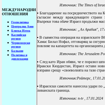
Източник: The Times of Israe
МЕЖДУНАРОДНИ
▪
Благодарение на посредничеството на К
ОТНОШЕНИЯ
съгласие между враждуващите страни 
Въпреки това обаче Израел продължи маси
Геополитика
Централна Азия
Източник:
„Ал Арабия"
,
17.
Близък Изток
Каспийски
▪
В съвместна операция на израелските В
регион
Хамас Билал Нофал, отговарящ за сигурн
Черноморски
повлияе на капацитета на организацията 
регион
Балкани
Източник: The Jerusalem Pos
Политика и
дипломация
▪
След като Иран обяви, че е поразил шп
Иракски Кюрдистан, Израел остави нови
изправи срещу «своеволията на тази стран
Източник:Ройтерс, 17.01.2
▪ Израелски самолети нанесоха удари по 
ливанската граница.
Източник:
n-tv , 17.01.2024