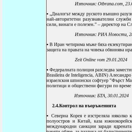
Източник:
Otbrana.com, 23.
▪ „
Д
иалогът между руското външно разуз
най-авторитетни разузнавателни служби
сили, винаги е полезен.
” – директор на
Сл
Източник: РИА Новости, 28
▪
В Иран четирима мъже бяха екзекутиран
защита на правата на човека обвинява ир
Zeit Online vom 29.01.2024
▪
Федералната полиция разследва заместни
Brasileira de Inteligencia
,
ABIN
) Алесандро
израелския шпионски софтуер "Фърст Ма
политици и обществени фигури по време н
Източник: БТА, 30.01.2024
2.4.Контрол на въоръженията
▪ Северна Корея е изстреляла няколко 
полуостров и Китай, каза южнокорейск
международни санкции заради ядрената
ракети обаче, за разлика от балистичнит