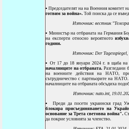
▪
Председателят на
на Военния комитет н
готвим за война».
Той поиска да се въвед
Източник: вестник "Телегра
▪
М
инистър на отбраната на Германия Бо
на експерти относно вероятното
избух
години.
Източник:
Der Tagesspiegel
,
▪
От 17 до 18 януари 2024 г. в щаба 
началниците на отбраната.
Разгледани 
на военните действия на НАТО, пр
сътрудничество с партньорите на НАТО. 
началниците на отбраната обсъдиха подоб
Източник:
nato
.
int
, 19.01.20
▪
Преди да посети украинскя град Уж
блокира
присъединяването на Украй
основание за Трета световна война".
Съ
да покрие условията за членство.
Източник: БТА, 21.01.2024