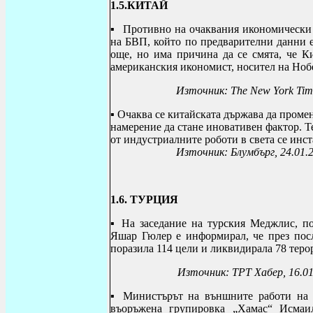
1.5.КИТАЙ
▪
П
ротивно на очаквания икономически 
на БВП, който по предварителни данни е 
още, но има причина да се смята, че Ки
американския икономист, носител на Ноб
Източник
: The New York Ti
▪
Очаква се китайската държава да проме
намерение да стане иновативен фактор.
Те
от индустриалните роботи в света с
Източник: Блумбърг, 24.01.
1.6.
ТУРЦИЯ
▪
На заседание на турския Меджлис, по
Яшар Гюлер е информирал, че през пос
поразила 114 цели и ликвидирала 78 теро
Източник: ТРТ Хабер, 16.01
▪
Министърът на външните работи на 
въоръжена групировка „Хамас“ Исмаи