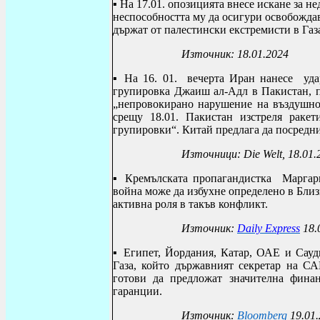
▪
На 17.01. опозицията внесе искане за н
неспособността му да осигури освобождав
държат от палестински екстремисти в Газ
Източник: 18.01.2024
▪ На 16. 01. вечерта Иран нанесе
уда
групировка Джаиш ал-Адл в Пакистан,
„непровокирано нарушение на въздушнот
срещу 18.01. Пакистан изстреля ракет
групировки“. Китай предлага да посредн
Източници:
Die Welt
,
18.01.
▪
Кремълската пропагандистка Маргари
война може да избухне определено в Близ
активна роля в такъв конфликт.
Източник:
Daily
Express
18.
▪
Египет, Йордания, Катар, ОАЕ и Сауд
Газа, който държавният секретар на С
готови да предложат значителна финан
гаранции.
Източник:
Bloomberg
19.01.