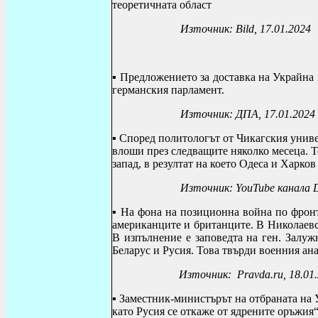
теоретичната област
Източник:
Bild
, 17.01.2024
▪ П
редложението за доставка на Украйна н
германския парламент.
Източник: ДПА, 17.01.2024
▪
Според политологът от Чикагския унив
влоши през следващите няколко месеца. Т
запад, в резултат на което Одеса и Харков
Източник
: YouTube
канала
D
▪
На фона на позиционна война по фронт
американците и британците. В Николаевс
В изпълнение е заповедта на ген. Залуж
Беларус и Русия. Това твърди военния а
Източник:
Pravda
.
ru
, 18.01
▪
Заместник-министърът на отбраната на 
като Русия се откаже от ядрените оръжия“