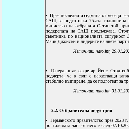
▪ През последната седмица от месеца ге
САЩ за подготовка 75-ата годишнина 
министъра на отбраната Остин той прив
подкрепата на САЩ продължава. Столт
съветника по националната сигурност 
Майк Джонсън и лидерите на двете парти
Източник:
nato.int, 29.01.20
▪ Генералният секретар Йенс Столтенб
подчерта, че в свят с нарастващи зап
стабилно възпиране, да се подготвят за т
Източник:
nato.int, 31.01.20
2.2. Отбранителна индустрия
▪
Германското правителство през 2023 г
по–голямата част от него е след 07.10.20