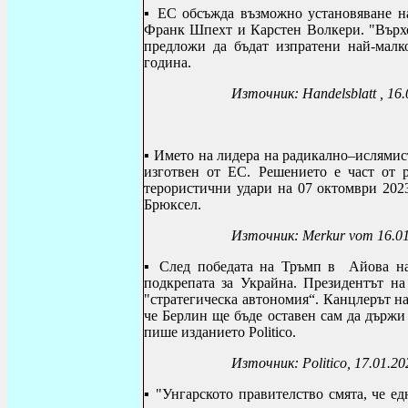
▪
ЕС обсъжда възможно установяване н
Франк Шпехт и Карстен Волкери.
"Върх
предложи да бъдат изпратени най-малк
година
.
Източник: Handelsblatt , 16
▪ Името на лидера на радикално–ислямис
изготвен от ЕС. Решението е част от 
терористични удари на 07 октомври 2023
Брюксел.
Източник:
Merkur vom 16.0
▪
След победата на Тръмп в Айова нар
подкрепата за Украйна. Президентът н
"стратегическа автономия“. Канцлерът н
че Берлин ще бъде оставен сам да държи 
пише изданието
Politico
.
Източник:
Politico
, 17.01.20
▪
"Унгарското правителство смята, че ед