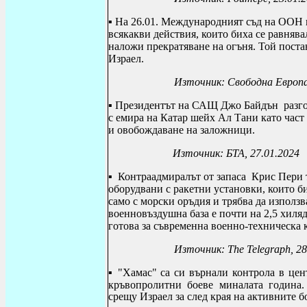
▪ На 26.01.
Международният съд на ООН в 
всякакви действия, които биха се равнява
наложи прекратяване на огъня. Той постан
Израел.
Източник: Свободна Европа
▪
Президентът на САЩ Джо Байдън
разго
с емира на Катар шейх Ал Тани като част
и овобождаване на заложници.
Източник:
БТА, 27.01.2024
▪
Контраадмиралът от запаса Крис Пери т
оборудвани с ракетни установки, които б
само с морски оръдия и трябва да използв
военновъздушна база е почти на 2,5 хиля
готова за съвременна военно-техническа 
Източник:
The Telegraph
, 2
▪
"Хамас" са си върнали контрола в цен
кръвопролитни боеве миналата година.
срещу Израел за след края на активните б