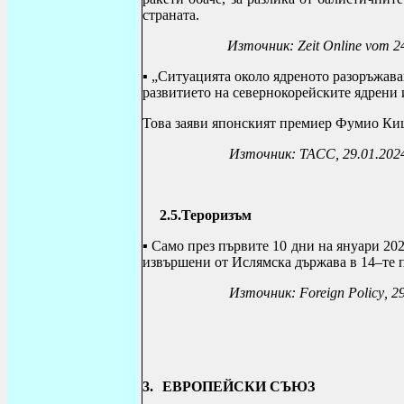
страната.
Източник:
Zeit Online vom
24
▪
„Ситуацията около ядреното разоръжаван
развитието на севернокорейските ядрени 
Това заяви японският премиер Фумио Киши
Източник: ТАСС, 29.01.202
2.5.
Тероризъм
▪
Само през първите 10 дни на януари 2024
извършени от Ислямска държава в 14–те п
Източник:
Foreign Policy
, 2
3.
ЕВРОПЕЙСКИ СЪЮЗ