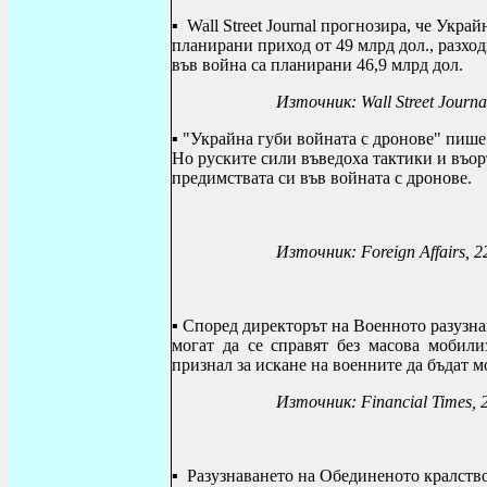
▪
Wall Street Journal
прогнозира, че Украйн
планирани приход от 49 млрд дол., разход
във война са планирани 46,9 млрд дол.
Източник:
Wall Street Journa
▪
"Украйна губи войната с дронове" пиш
Но руските сили въведоха тактики и въор
предимствата си във войната с дронове.
Източник:
Foreign Affairs
, 2
▪ Според директорът на Военното разузн
могат да се справят без масова мобил
признал за искане на военните да бъдат 
Източник:
Financial Times
, 
▪
Разузнаването на Обединеното кралство 