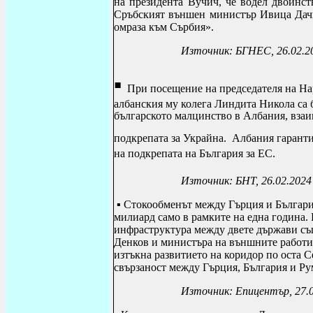
на президента Вучич, че водел двойнс
Сръбският външен министър Ивица Дачи
омраза към Сърбия».
Източник: БГНЕС, 26.02.2
▪
При посещение на
председателя на На
албанския му колега Линдита Никола са 
българското малцинство в Албания, взаи
подкрепата за Украйна.
Албания гаранти
на подкрепата на България за ЕС.
Източник: БНТ, 26.02.2024
▪
Стокообменът между
Гърция и Българ
милиард само в рамките на една година.
инфраструктура между двете държави съ
Денков и министъра на външните работи
изтъкна развитието на коридор по оста 
свързаност между Гърция, България и Ру
Източник: Епицентър, 27.