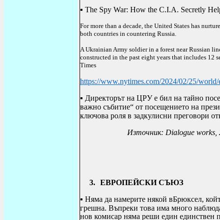
▪
The Spy War: How the C.I.A. Secretly Hel
For more than a decade, the United States has nurtured
both countries in countering Russia.
A Ukrainian Army soldier in a forest near Russian li
constructed in the past eight years that includes 12 
Times
https://www.nytimes.com/2024/02/25/world/eu
▪
Директорът на ЦРУ е бил на тайно посе
важно събитие“ от посещението на през
ключова роля в задкулисни преговори от
Източник:
Dialogue works
,
3.
ЕВРОПЕЙСКИ СЪЮЗ
▪
Няма да намерите някой в ​​Брюксел, ко
грешна. Въпреки това има много наблюда
нов комисар няма реши един единствен 