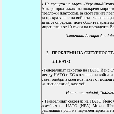
▪
На срещата на върха «Украйна–Югоизт
Анкара продължава да подкрепя мирното
предложи платформа за съответните прег
за прекратяване на войната със справед
за да се определят поне общите парамет
мирен план от 10 точки на президента В
Източник: Агенция
Anadolu
2.
ПРОБЛЕМИ НА СИГУРНОСТТА
2.1.НАТО
▪
Генералният секретар на НАТО Йенс Ст
между НАТО и ЕС в отговор на войната 
съвет одобри важен нов пакет от помощ 
жизненоважно”, каза той.
Източник:
nato
.
int
, 16.02.2
▪
Генералният секретар на НАТО Йенс С
асамблея на НАТО (NPA) Михал Шче
решаващата роля на парламентаристите 