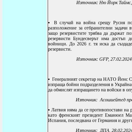
Източник: Ню Йорк Таймс,
▪
В случай на война срещу Русия по-
разположение за отбранителни задачи в
защо резервистите трябва да държат по
резервисти Бундесверът има достъп д
войници.
До 2026 г. тя иска да създа
резервисти.
Източник:
GFP, 27.02.2024
▪
Генералният секретар на НАТО Йенс Ст
изпраща бойни подразделения в Украйна 
да обмислят изпращането на войски в оп
Източник: Асошиейтед пре
▪
Латвия няма да се противопостави на 
като френският президент Еманюел Ма
Испания, последвана от Германия и друг
Източник: ДПА, 28.02.202