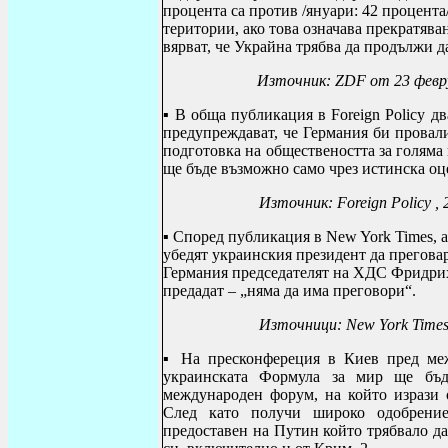
процента са против /януари: 42 процента
територии, ако това означава прекратява
вярват, че Украйна трябва да продължи д
Източник: ZDF от 23 февру
▪ В обща публикация в
Foreign Policy 
предупреждават, че Германия би провал
подготовка на обществеността за голяма 
ще бъде възможно само чрез истинска оц
Източник: Foreign Policy , 
▪ Според публикация в
New York Times, 
убедят украинския президент да преговар
Германия председателят на ХДС Фридрих 
предадат – „няма да има преговори“.
Източници: New York Time
▪
На пресконфереция в Киев пред ме
украинската Формула за мир ще бъд
международен форум, на който изрази 
След като получи широко одобрение
предоставен на Путин който трябвало да