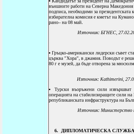
▪
Кандидатът за президент на Демократи
външните работи на Северна Македония Б
подписа, необходими за президентската 
избирателна комисия е кметът на Куман
рано– на 08 май.
Източник: БГНЕС, 27.02.2
▪
Гръцко-американски лидерски съвет ст
църква "Хора", в джамия. Поводът е реш
80 г е музей, да бъде отворена за мюсю
Източник:
Kathimerini
, 27.
▪ Турски въоръжени сили извършват р
операцията на стабилизиращите сили н
републиканската инфраструктура на Бълга
Източник: Министерство н
6.
ДИПЛОМАТИЧЕСКА СЛУЖБ