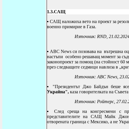
1.3.САЩ
▪
САЩ наложиха вето на проект за резол
военно примирие в Газа.
Източник:
RND
, 21.02.202
▪
ABC News
си позовава на
вътрешна оце
настъпи особено решаващ момент за съдб
законопроект за помощ (на стойност 60 
през следващите седмици навлиза в „кри
Източник:
ABC News
, 23.0
▪ "Президентът Джо Байдън беше ясе
Украйна",
каза говорителката на Съвет
Източник: Ройтерс, 27.02.
▪ След среща на конгресмени с пре
представителите на САЩ Майк Джонс
отворената граница с Мексико, а не Укра