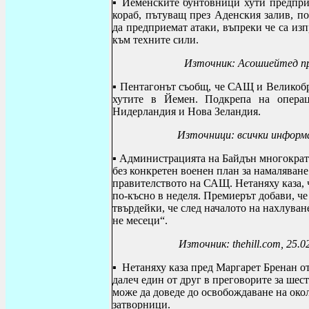
▪
Йеменските бунтовници хути предприе
кораб, пътуващ през Аденския залив, п
да предприемат атаки, въпреки че са и
към техните сили.
Източник: Асошиейтед пре
▪
Пентагонът съобщ, че САЩ и Великобри
хутите в Йемен. Подкрепа на операц
Нидерландия и Нова Зеландия.
Източници: всички информа
▪ Администрацията на Байдън многократно
без конкретен военен план за намаляване
правителството на САЩ. Нетаняху каза, ч
по-късно в неделя. Премиерът добави, че
твърдейки, че след началото на нахлуван
не месеци“.
Източник: thehill.com, 25.0
▪
Нетаняху каза пред Маргарет Бренан от 
далеч един от друг в преговорите за шес
може да доведе до освобождаване на око
затворници.