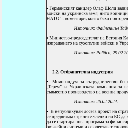
▪
Г
ерманският канцлер Олаф Шолц заяви, 
войски на украинска земя, нито войници
НАТО" - коментари, които бяха повторен
Източник:
Файненшъл Тайм
▪
Министър-председателят на Естония Кая
изпращането на сухопътни войски в Укр
Източник:
Politico, 29.02.2
2.2. Отбранителна индустрия
▪
Меморандум за сътрудничество беш
„Терем” и Украинската компания за в
съвместно производство на военна проду
Източник: 26.02.2024.
▪
В непубликуван досега проект на стра
се предвижда страните-членки на ЕС да 
да се стартира нова програма за финанси
оръжейни системи и се очертават споро