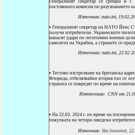
Генералният секретар се срещна и с
постоянната комисия по разузнаването н
Източник:
nato.int, 19.02.2
▪
Генералният секретар на НАТО Йенс Сто
получи изтребители. Украинските пилоти 
нанасят удари по легитимни военни цели
самолети на Украйна, а страните се при
Източниu:
nato
.
int
, 22 02 2
▪
Тестово изстрелване на британска ядре
Флорида, отбелязвайки втория път от осе
страната се повредят по време на изпита
Изтточник:
CNN от 21.02
▪
На 22.02. 2024 г. по време на посещен
покупката на четири шведски изтребител
Източник:
Ilta-Sanomat
, 22