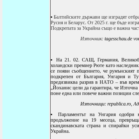
▪
Балтийските държави ще изградят отбр
Русия и Беларус. От 2025 г. ще бъде изг
Подкрепата за Украйна също е важна част
Източник:
tagesschau.de v
▪
На 21. 02. САЩ, Германия, Великоб
холандски премиер Рюте като наследник
се появи съобщението, че румънският 
подкрепен от България, Унгария и Т
предизвиква разрив в НАТО – във време,
„Йоханис цели да гарантира, че Източна
поне една или повече важни позиции сле
Източници: republica.ro, А
▪
Парламентът на Унгария одобри 
продължение на 19 месеца, превръща
скандинавската страна и спирайки ус
Украйна.