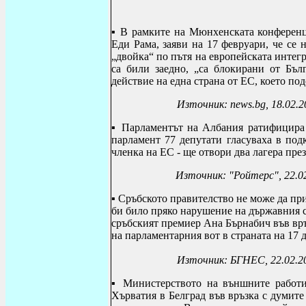
▪
В рамките на Мюнхенската конференци
Еди Рама, заяви на 17 февруари, че се
„двойка“ по пътя на европейската интег
са били заедно, „са блокирани от Бъл
действие на една страна от ЕС, което п
Източник:
news.bg, 18.02.
▪
Парламентът на Албания ратифицира 
парламент 77 депутати гласуваха в под
членка на ЕС - ще отвори два лагера пре
Източник:
"Ройтерс", 22.0
▪
Сръбското правителство не може да пр
би било пряко нарушение на държавния с
сръбският премиер Ана Бърнабич във връ
на парламентарния вот в страната на 17 д
Източник: БГНЕС, 22.02.2
▪
Министерството на външните работи
Хърватия в Белград във връзка с думит