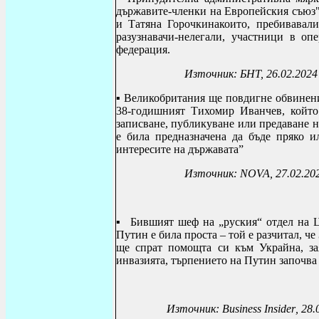
държавите-членки на Европейския съюз"
и Татяна Горочкинакоито, пребивавал
разузнавачи-нелегали, участници в оп
федерация.
Източник: БНТ, 26.02.2024
▪ Великобритания ще повдигне обвинени
38-годишният Тихомир Иванчев, който
записване, публикуване или предаване н
е била предназначена да бъде пряко и
интересите на държавата”
Източник:
NOVA, 27.02.20
▪
Бившият шеф на „руския“ отдел на 
Путин е била проста – той е разчитал, 
ще спрат помощта си към Украйна, за
инвазията, търпението на Путин започва 
Източник
: Business Insider
, 28