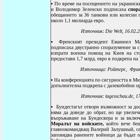
▪
По време на посещението на украинск
и Володимир Зеленски подписаха
спор
обещанието за 36 танкови или колесни 
около 1,1 милиарда евро.
Източник:
Die Welt, 16.02.
▪ Ф
ренският президент Еманюел М
подписаха двустранно споразумение за 
изпрати военна помощ на Киев на сто
предостави 1,7 млрд. евро в подкрепа на У
Източници: Ройтерс, Франс
▪
На конференцията по сигурността в Мю
допълнителна подкрепа с далекобойни о
Източник:
tagesschau
.
de
, 1
▪
Бундестагът отвори възможност за до
няма да доведе до обрат, но ще увелич
въоръжаване на Бундесвера и за включ
Моралът на войските,
който вече бе
главнокомандващ Валерий Залушный, се
заповядва ранените войници да бъдат о