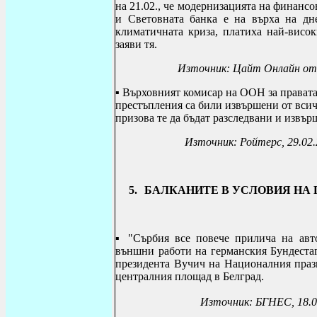
на 21.02., че модернизацията на финан
и Световната банка е на върха на дне
климатичната криза, платиха най-висо
заяви тя.
Източник: Цайт Онлайн от 22 ф
▪
Върховният комисар на ООН за правата
престъпления са били извършени от всич
призова те да бъдат разследвани и извър
Източник:
Ройтерс, 29.02
5.
БАЛКАНИТЕ В УСЛОВИЯ НА
▪
"Сърбия все повече прилича на авт
външни работи на германския Бундеста
президента Вучич на Националния празн
централния площад в Белград.
Източник: БГНЕС, 18.0