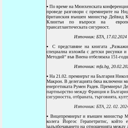
▪ По време на Мюнхенската конференция
проведе разговори с премиерите на Ни
британския външен министър Дейвид 
Клинтън по въпроси на европей
трансатлантическата сигурност.
Източник:
БТА,
17.02.2
▪
С представяне на книгата „Разкаж
специална изложба с детски рисунки и 
Методий“ във Виена отбелязаха 151-годш
Източник:
mfa.bg, 20.02.20
▪ На 21.02. премиерът на България Нико
Макрон. В делегацията бяха включени м
енергетиката Румен Радев. Премиерът Де
партньорство между Франция и България
сигурността, отбраната, търговията, култ
Източник: БТА, 22. 02. 202
▪ В
ицепремиерът и външен министър Ма
колега Йоргос Герапетритис, който
задълбочаването на отношенията между д