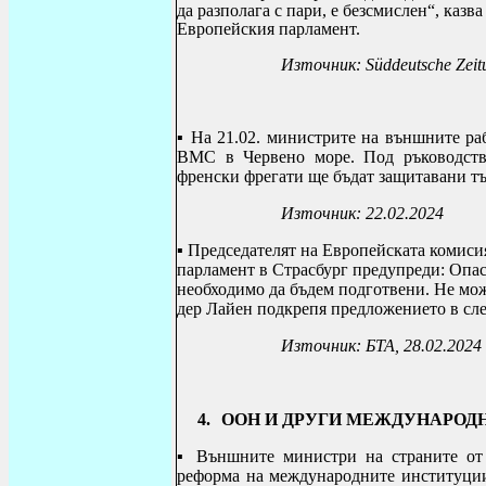
да разполага с пари, е безсмислен“, каз
Европейския парламент.
Източник:
Süddeutsche Zei
▪ На 21.02. министрите на външните р
ВМС в Червено море. Под ръководств
френски фрегати ще бъдат защитавани тъ
Източник: 22.02.2024
▪ П
редседателят на Европейската комиси
парламент в Страсбург предупреди: Опасн
необходимо да бъдем подготвени. Не мож
дер Лайен подкрепя предложението в сле
Източник: БТА, 28.02.2024
4.
ООН И ДРУГИ МЕЖДУНАРОД
▪
Външните министри на страните от 
реформа на международните институции