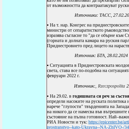
като не им позволяват да прехвърлят си
от възможността да контраатакуват руск
Източники: ТАСС, 27.02.2
▪ На т.
нар. Конгрес на приднестровските
министри от сепаратисткото ръководство
изразява съгласие то "да се обърне към 
(горната и долната камара на руския парл
Приднестровието пред лицето на нараств
Източник: БТА, 28.02.2024
▪
Ситуацията в Приднестровската молдовс
света, става все по-подобна на ситуация
февруари 2022 г.
Източник:,
Rzeczpospolita
2
▪
На 29.02. в
годишната си реч за състо
определи насоките на руската политика 
нарече "глупости" твърденията на Запада
на никого да се намесва във вътрешните 
състояние на пълна готовност. Най–важн
РИА Новости и тук:
https://epicenter.bg/a
prostranstvo--kato-Ukrayna--NA-ZhIVO-/34