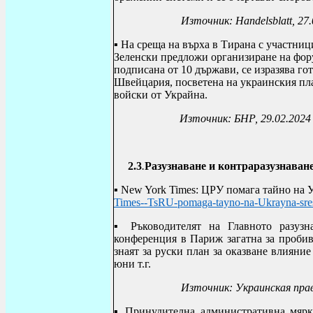
Източник:
Handelsblatt, 27
▪
На среща на върха в Тирана с участниц
Зеленски предложи организиране на фору
подписана от 10 държави, се изразява го
Швейцария, посветена на украинския пла
войски от Украйна.
Източник: БНР, 29.02.2024
2.3
.
Разузнаване и контраразузнаван
▪
New York Times
: ЦРУ помага тайно на
Times--TsRU-pomaga-tayno-na-Ukrayna-sres
▪
Ръководителят на Главното разуз
конференция в Париж загатна за пробив 
знаят за руски план за оказване влияни
юни т.г.
Източник: Украинская пра
▪
Принудителна административна мярка