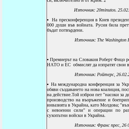
си, включително и от Крим. 2
Източник: 20
minutos
. 25.0
▪
На пресконференция в Киев президент
000 души във войната. Русия била прет
бъдат потвърдени.
Източник: The Washington P
▪
Премиерът на Словакия Роберт Фицо
р
НАТО и ЕС обмислят
да изпратят свои 
Източник:
Ройтерс
, 26.02
▪ На международна конференция за Укр
обяви създаването на нова коалиция, пос
на действие.Той изброи пет "насоки за д
производство на въоръжение и боеприп
инвазията в Украйна, като Молдова; "въ
с невоенни сили" и операции по ра
сухопътни войски в Украйна
.
Източник:
Франс прес
, 26