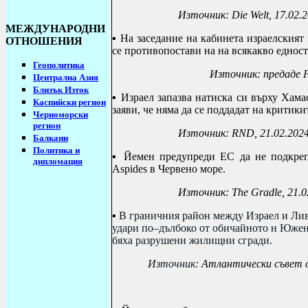
Източник:
Die Welt, 17.02.
МЕЖДУНАРОДНИ
▪ На заседание на кабинета и
зраелският
ОТНОШЕНИЯ
се противопостави на на всякакво еднос
Геополитика
Източник: предаде Р
Централна Азия
Близък Изток
▪ Израел запазва натиска си върху Хама
Каспийски регион
заяви, че няма да се поддадат на критики
Черноморски
регион
Източник:
RND, 21.02.202
Балкани
Политика и
▪
Йемен предупреди ЕС да не подкрепя
дипломация
Aspides
в Червено море.
Източник:
The Gradle,
21.0
▪
В граничния район между Израел и Лив
удари по–дълбоко от обичайното н Южен 
бяха разрушени жилищни сгради.
Източник:
Атлантически съвет о