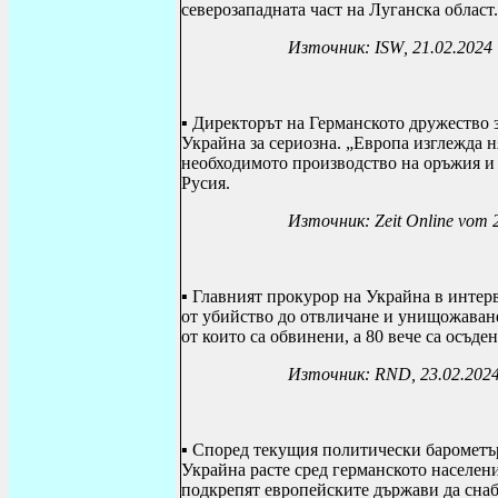
северозападната част на Луганска област.
Източник:
ISW
, 21.02.2024
▪
Директорът на Германското дружество 
Украйна за сериозна. „Европа изглежда 
необходимото производство на оръжия и б
Русия.
Източник:
Zeit Online vom 
▪
Главният прокурор на Украйна в интер
от убийство до отвличане и унищожаване
от които са обвинени, а 80 вече са осъден
Източник:
RND
, 23.02.202
▪
Според текущия политически барометър
Украйна расте сред германското населени
подкрепят европейските държави да снаб