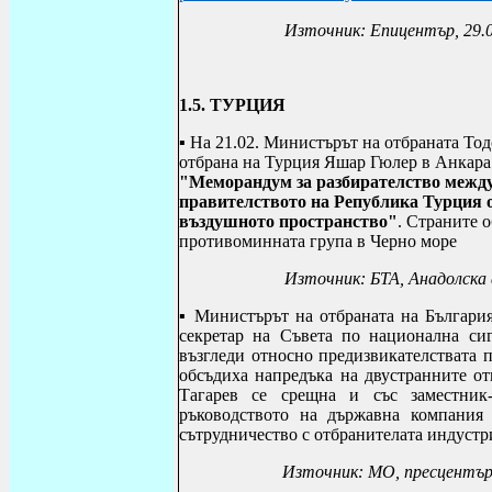
Източник: Епицентър, 29.
1.5.
ТУРЦИЯ
▪
На 21.02.
Министърът на отбраната Тод
отбрана на Турция Яшар Гюлер в Анкара
"Меморандум за разбирателство между
правителството на Република Турция о
въздушното пространство"
. Страните 
противоминната група в Черно море
Източник: БТА, Анадолска а
▪
Министърът на отбраната на Българи
секретар на Съвета по национална с
възгледи относно предизвикателствата 
обсъдиха напредъка на двустранните о
Тагарев се срещна и със заместни
ръководството на държавна компания
сътрудничество с отбранителата индустр
Източник: МО, пресцентър,