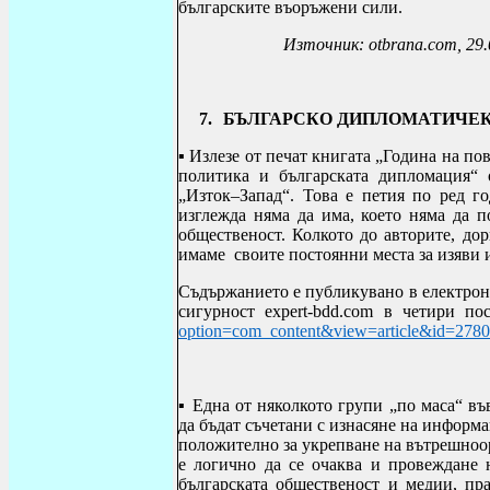
българските въоръжени сили.
Източник:
otbrana.com, 29
7.
БЪЛГАРСКО ДИПЛОМАТИЧЕ
▪ Излезе от печат книгата „Година на п
политика и българската дипломация“ о
„Изток–Запад“. Това е петия по ред г
изглежда няма да има, което няма да 
общественост. Колкото до авторите, дор
имаме своите постоянни места за изяви 
Съдържанието е публикувано в електрон
сигурност
expert
-
bdd
.
com
в четири по
option=com_content&view=article&id=2780
▪ Една от няколкото групи „по маса“ въ
да бъдат съчетани с изнасяне на информа
положително за укрепване на вътрешноо
е логично да се очаква и провеждане 
българската общественост и медии, пра