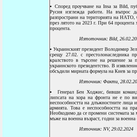
▪
Според проучване на Insa за Bild, пу
Русия изглежда работи.
На въпрос д
разпространи на територията на НАТО, 6
през лятото на 2023 г. При 64 процента 
процента.
Изтоточник:
Bild, 26.02.2
▪
Украинският президент Володимир Зеле
срещу 27.02. с престолонаследника 
кралството в търсене на решение за 
украинското президентство. В изявление
обсъдили мирната формула на Киев за пр
Източник: Факти, 28.02.2
▪
Генерал Бен Ходжис, бивши коман
липсата на хора на фронта не е по ви
неспособността на длъжностните лица и 
армията. Това е неспособността на пра
Необходимо да се промени системата за 
мъже на военна възраст, годни за военна
Източник:
NV, 29.02.2024