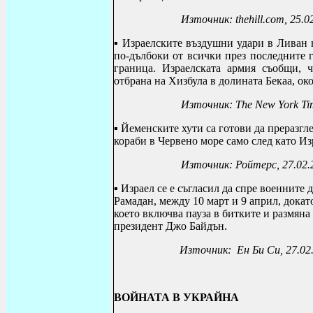
Източник: thehill.com, 25.0
▪
Израелските въздушни удари в Ливан н
по-дълбоки от всички през последните 
граница. Израелската армия съобщи, 
отбрана на Хизбула в долината Бекаа, ок
Източник:
The New York Ti
▪ Йеменските хути са готови
да преразгл
кораби в Червено море само след като Из
Източник: Ройтерс, 27.02.
▪
Израел се е съгласил да спре военните
Рамадан, между 10 март и 9 април, дока
което включва пауза в битките и размян
президент Джо Байдън.
Източник: Ен Би Си, 27.02
ВОЙНАТА В УКРАЙНА