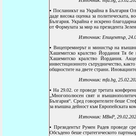
Източник:
mfa.bg, 23.02.20
▪ П
осланикът на Украйна в България О
даде висока оценка за п
олитическата, в
България. Украйна е искрено благодарна
от Формулата за мир на президента Зеле
Източник: Епицентър, 24.
▪
Вицепремиерът и министър на външни
Хашемитско кралство Йордания Тя бе 
Хашемитско кралство Йордания. Акце
инвестиционното сътрудничество, както 
общностите на двете страни.
Иновациите 
Източник:
mfa.bg,
25.02.20
▪ На 29.02. се проведе третата конфере
„Многополюсен свят и външнополитичес
България“. Сред говорителите беше
Стеф
за външна дейност към Европейската ко
Източник: МВнР, 29.02.20
▪ Президентът Румен Радев проведе ср
Обсъдено беше стратегическото партньо