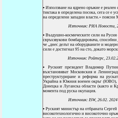
▪ Използване на ядрено оръжие е реален
тиктака в определена посока, сега се е 
на определени западни власти.» поясни 
Източник:
РИА Новости, 2
▪ Въздушно-космическите сили на Русия 
свръхзвукови бомбардировача, способни 
че „днес делът на оборудваните и модер
сили е достигнал 95 на сто, докато морс
Източник: Ройтерс, 23.02.
▪ Руският президент Владимир
Путин
възстановяват Московския и Ленинград
преструктуриране и реформа на руска
Украйна в Южния военен окръг (ЮВО),
Донецка и Луганска области (както и Кр
момента под руска окупация.
Източник:
ISW, 26.02. 2024
▪ Руският министър на отбраната Сергей
високотехнологично и високоточно оръж