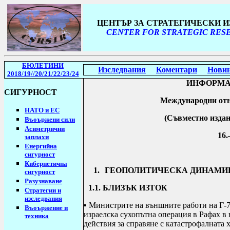
ЦЕНТЪР ЗА СТРАТЕГИЧЕСКИ 
CENTER FOR STRATEGIC RESE
БЮЛЕТИНИ
Изследвания
Коментари
Нови
2018/19
//20/21/22/23/24
ИНФОРМА
СИГУРНОСТ
Международни отн
НАТО и ЕС
(Съвместно
изда
Въоържени сили
Асиметрични
16.
заплахи
Енергийна
сигурност
Кибернетична
1.
ГЕОПОЛИТИЧЕСКА ДИНАМИ
сигурност
Разузнаване
1.1. БЛИЗЪК ИЗТОК
Стратегии
и
изследвания
▪
Министрите на външните работи на Г-7
Въоържение и
израелска сухопътна операция в Рафах в 
техника
действия за справяне с катастрофалната 