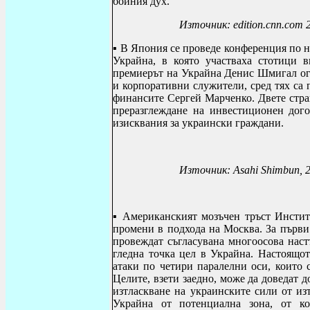
бойния дух.
Източник:
edition.cnn.com 
▪ В Япония се проведе конференция по
н
Украйна, в която участваха
стотици в
премиерът на Украйна Денис Шмигал огл
и корпоративни служители, сред тях с
финансите Сергей Марченко. Двете стра
преразглеждане на инвестиционен дого
изисквания за украински граждани.
Източник:
Asahi Shimbun
, 
▪
Американският мозъчен тръст Институ
промени в подхода на Москва. За първи
провеждат съгласувана многоосова наст
гледна точка цел в Украйна. Настоящо
атаки по четири паралелни оси, които 
Целите, взети заедно, може да доведат 
изтласкване на украинските сили от и
Украйна от потенциална зона, от ко