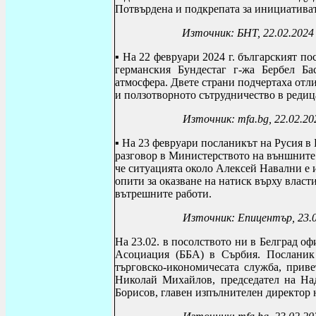
Потвърдена и подкрепата за инициативат
Източник: БНТ,
2
2.02.2024
▪
На 22 февруари 2024 г. българският по
германския Бундестаг г-жа Бербел Ба
атмосфера. Двете страни подчертаха от
и ползотворното сътрудничество в редиц
Източник:
mfa.bg, 22.02.20
▪
На 23 февруари посланикът на Русия в
разговор в Министерството на външните р
че ситуацията около Алексей Навални е 
опити за оказване на натиск върху власт
вътрешните работи.
Източник: Епицентър, 23.
На 23.02.
в посолството ни в Белград оф
Асоциация (ББА) в Сърбия. Посланик
търговско-икономичесата служба, приве
Николай Михайлов, председател на На
Борисов, главен изпълнителен директор 