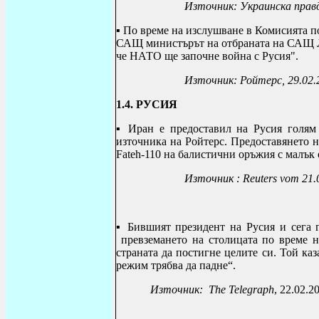
Източник: Украинска прав
▪
По време на изслушване в Комисията п
САЩ министърът на отбраната на САЩ Ло
че НАТО ще започне война с Русия".
Източник: Ройтерс, 29.02.
1.4. РУСИЯ
▪
Иран е предоставил на Русия голям
източника на Ройтерс. Предоставянето 
Fateh-110
на балистични оръжия с малък об
Източник :
Reuters vom 21.
▪ Бившият президент на Русия и сега 
превземането на столицата по време н
страната да постигне целите си. Той ка
режим трябва да падне“.
Източник:
The Telegraph
, 22.02.2