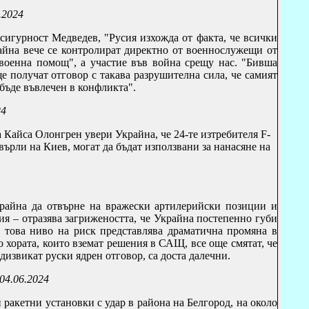
6.2024
сигурност Медведев, "Русия изхожда от факта, че всички
айна вече се контролират директно от военнослужещи от
военна помощ", а участие във война срещу нас. "Бивша
получат отговор с такава разрушителна сила, че самият
бъде въвлечен в конфликта".
24
 Кайса Олонгрен увери Украйна, че 24-те изтребителя
F
-
хвърли на Киев, могат да бъдат използвани за нанасяне на
райна да отвърне на вражески артилерийски позиции и
сия – отразява загрижеността, че Украйна постепенно губи
е това ниво на риск представлява драматична промяна в
о хората, които вземат решения в САЩ, все още смятат, че
дизвикат руски ядрен отговор, са доста далечни.
 04.06.2024
ракетни установки с удар в района на Белгород, на около