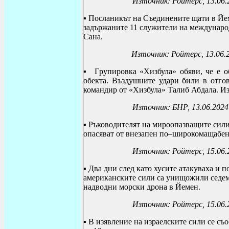
Източник: Ройтерс, 13.06.
▪ Посланикът на Съединените щати в Йе
задържаните 11 служители на международ
Сана.
Източник: Ройтерс, 13.06.
▪
Г
рупировка «Хизбула» обяви, че е о
обекта. Въздушните удари били в отго
командир от «Хизбула» Талиб Абдала.
Из
Източник: БНР, 13.06.2024
▪
Ръководителят на мироопазващите сил
опасяват от внезапен по–широкомащабен
Източник: Ройтерс, 15.06.
▪
Два дни след
като хусите атакуваха и п
американските сили са унищожили седем 
надводни морски дрона в Йемен.
Източник: Ройтерс, 15.06.
▪
В изявление на израелските сили
се съ