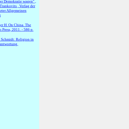
er Demokratie wagen" ,
Trankovits , Verlag der
urter Allgemeinen
g
er H. On China. The
 Press, 2011. - 586 p.
 Schmidt: Religion in
rantwortung.