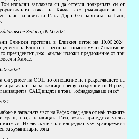
Той изпълни заплахата си да оттегли подкрепата си от
ористичната атака на Хамас, ако ръководителят на
ен план за ивицата Газа.
Дори без партията на Ганц
.
,
Süddeutsche Zeitung, 09.06.2024
и Блинкен прстигна в Близкия изток на 10.06.2024,
щението на Блинкен в региона – осмото му от 7 октомври
като президентът Джо Байдън изложи предложение от три
Израел и Хамас
.
10.06.2024
за сигурност на ООН по отношение на прекратяването на
ки и размяната на заложници срещу задържани от Израел,
рганизацията.
САЩ видяха в това „обнадеждаващ знак“
2024
ълбоко в западната част на Рафах след една от най-тежките
е срещу града в ивицата Газа, които принудиха много
латките си. Израелските сили напредват към крайбрежния
ен за хуманитарна зона