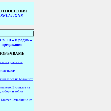
Е ОТНОШЕНИЯ
 RELATIONS
 в ТВ
– и радио
–
предавания
ПОРЪЧВАМЕ
ивата суперсила
тият пазар
кият възел на Балканите
летието. В сянката на
, избори и войни
 Krämer: Demokratie im