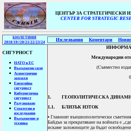
ЦЕНТЪР ЗА СТРАТЕГИЧЕСКИ 
CENTER FOR STRATEGIC RESE
БЮЛЕТИНИ
Изследвания
Коментари
Нови
2018/19
//20/21/22/23/24
ИНФОРМА
СИГУРНОСТ
Международни отн
НАТО и ЕС
(Съвместно изда
Въоържени сили
Асиметрични
заплахи
Енергийна
сигурност
Кибернетична
1. ГЕОПОЛИТИЧЕСКА ДИНАМИ
сигурност
Разузнаване
1.1. БЛИЗЪК ИЗТОК
Стратегии
и
изследвания
▪ Главният външнополитически съветник
Въоържение и
Байдън за прекратяване на войната е „сдел
техника
искаме заложниците да бъдат освободени,