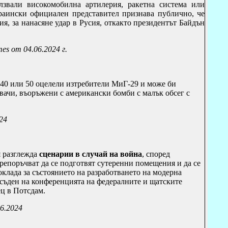
лзвали високомобилна артилерия,
ракетна система или
раински официален представител признава публично, че
я, за нанасяне удар в Русия, откакто президентът Байдън
es от 04.06.2024 г.
 40 или 50 оцелели изтребители МиГ-29 и може би
вачи, въоръжени с американски бомби с малък обсег с
024
я разглежда
сценарии в случай на война
, според
епоръчват да се подготвят сутеренни помещения и да се
доклада за състоянието на разработването на модерна
бсъден на конференцията на федералните и щатските
ц в Потсдам.
06.2024