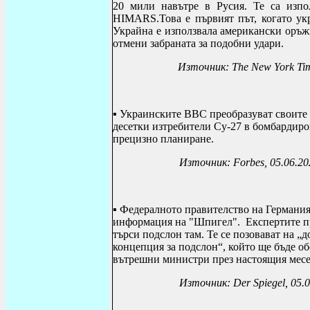
20 мили навътре в Русия. Те са изпо
HIMARS.Това е първият път, когато ук
Украйна е използвала американски оръжи
отмени забраната за подобни удари.
Източник: The New York Tim
▪ Украинските ВВС преобразуват своите
десетки изтребители Су-27 в бомбардиро
прецизно планиране.
Източник:
Forbes
, 05.06.2
▪
Федералното правителство на Германи
информация на "Шпигел". Експертите пр
търси подслон там.
Те се позовават на „
концепция за подслон“, който ще бъде о
вътрешни министри през настоящия месе
Източник:
Der Spiegel
, 05.