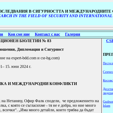
ИЗСЛЕДВАНИЯ В СИГУРНОСТТА И МЕЖДУНАРОДНИТ
ARCH IN THE FIELD OF SECURITY AND INTERNATIONAL
ни
Кои сме ние
Контакт с нас
Галерия
ЦИОНЕН БЮЛЕТИН № 8
3
CSR
ошения, Дипломация и Сигурност
ПРЕ
ние на
expert
-
bdd
.
com
и
csr
-
bg
.
com
)
Пестел
01– 15.
юни
2024 г.
Сенчес
Косовс
КА И МЕЖДУНАРОДНИ КОНФ
Л
ИКТИ
Десети
лидери
 на Нетаняху, Офир Фалк сподели, че предложението на
Gudrun
ка, с която се съгласихме - тя не е добра, но ние много
Islam
 всички“. „Има много детайли, които трябва да бъдат