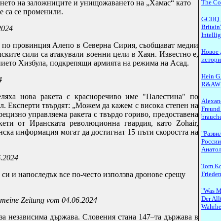
ането на заложниците и унищожаването на „Хамас“ като
The Con
е са се променили.
GCHQ. 
Britain
2024
Intell
р по провинция Алепо в Северна Сирия, съобщават медии
Новое 
ските сили са атакували военни цели в Хаян. Известно е,
истор
нието Хизбула, подкрепящи армията на режима на Асад.
Hein G.
4
R&AW
еляха нова ракета с красноречиво име "Палестина" по
Alexand
. Експерти твърдят: „Можем да кажем с висока степен на
Freund
прецизно управляема ракета с твърдо гориво, предоставена
brauche
ети от Иранската революционна гвардия, като Zohair,
анска информация могат да достигнат 15 пъти скоростта на
"Разви
России
Анатол
6.2024
Tom Ko
си и напоследък все по-често използва дронове срещу
Frieden
"Was M
Der All
emeine Zeitung vom 04.06.2024
Wahrhe
за независима държава. Словения стана 147–та държава в