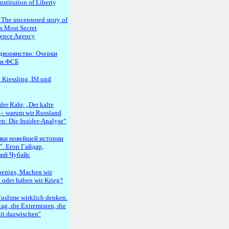
stitution of Liberty
The uncensored story of
's Most Secret
igence Agency
дворянство: Очерки
ии ФСБ
 Kiessling, ISI und
er Rahr, „Der kalte
 – warum wir Russland
n: Die Insider-Analyse“
лки новейшей истории
". Егор Гайдар,
ий Чубайс
enigs, Machen wir
 oder haben wir Krieg?
uslime wirklich denken.
tag, die Extremisten, die
it dazwischen"