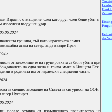
"Wenig
Laszlo 
Frankf
Zeitun
ши Израел с отмъщение, след като друг член беше убит в
Kissing
м израелски въздушен удар.
Penguin
 05.06.2024
Helmut
der Ve
ванската граница, тъй като израелската армия
комащабна атака на север, за да възпре Иран
024 г
.
 някои от заложниците на групировката са били убити при
обождаването на една жена и трима мъже в Ивицата Газа.
дими в родината им от израелски специални части.
2024
ова за спешно заседание на Съвета за сигурност на ООН
 лагер Нусейрат.
06.2024
нц подаде оставка от извънредното правителство на