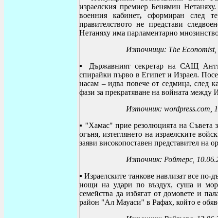
израелския премиер Бенямин Нетаняху.
военния кабинет
,
сформиран след тер
правителството не представи следвоен
Нетаняху има парламентарно мнозинство
Източници: The Economist
▪
Държавният секретар на САЩ Антън
спирайки първо в Египет и Израел. Посе
насам – идва повече от седмица, след 
фази за прекратяване на войната между 
Източник:
wordpress.com, 
▪ "Хамас" прие резолюцията на Съвета 
огъня, изтеглянето на израелските войс
заяви
високопоставен представител на о
Източник: Ройтерс, 10.06.
▪ Израелските танкове навлизат все по-д
нощи на удари по въздух, суша и мор
семейства да избягат от домовете и па
район "Ал Мауаси" в Рафах, който е обяв