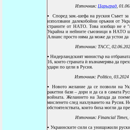
Източник:
Царьград
, 01.0
▪ Според зам.-шефа на руския Съвет за 
използвани далекобойни оръжия от Укр
страните от НАТО. Това изобщо не е "
Украйна и нейните съюзници в НАТО ще 
Алианс просто няма да може да устои да 
Източник: ТАСС, 02.06.20
▪ Нидерландският министър на отбраната
16, които страната ѝ възнамерява да пре
удари по цели в Русия.
Източник:
Politico
, 03.2024
▪
Новото желание да се позволи на Ук
ракетни бази – дори и да са в самата Ру
войната. Желанието на Запада да поем
мисленето след нахлуването на Русия. Н
обстоятелствата, които биха могли да пре
Източник:
Financial Times
,
▪
Украинските сили са унищожили руски 