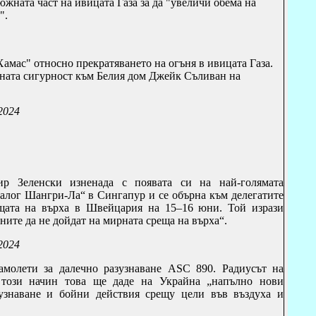
южната част на ивицата Газа за да "увеличи обема на
".
Хамас" относно прекратяването на огъня в ивицата Газа.
лната сигурност към Белия дом Джейк Съливан на
2024
р Зеленски изненада с появата си на най-голямата
алог Шангри-Ла“ в Сингапур и се обърна към делегатите
щата на върха в Швейцария на 15–16 юни. Той изрази
аните да не дойдат на мирната среща на върха“.
.2024
молети за далечно разузнаване
ASC
890. Радиусът на
този начин това ще даде на Украйна „напълно нови
узнаване и бойни действия срещу цели във въздуха и