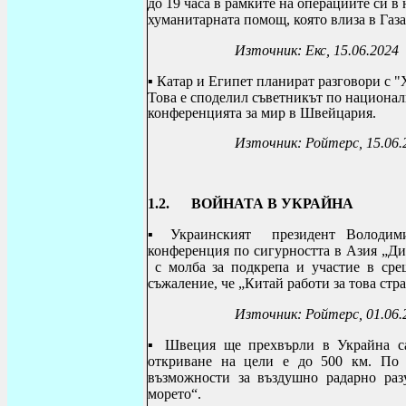
до 19 часа в рамките на операциите си в 
хуманитарната помощ, която влиза в Газа
Източник: Екс, 15.06.2024
▪
Катар и Египет планират разговори с "
Това е споделил съветникът по национа
конференцията за мир в Швейцария.
Източник: Ройтерс, 15.06.
1.2. ВОЙНАТА В УКРАЙНА
▪
Украинският президент Володими
конференция по сигурността в Азия „Ди
с молба за подкрепа и участие в сре
съжаление, че „Китай работи за това стр
Източник: Ройтерс
, 01.06
▪ Швеция ще прехвърли в Украйна са
откриване на цели е до 500 км. По 
възможности за въздушно радарно раз
морето“.