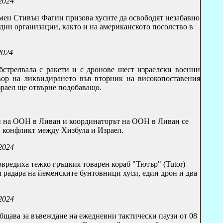
2024
мен Стивън Фагин призова хусите да освободят незабавно
ни организации, както и на американското посолство в
2024
бстрелвала с ракети и с дронове шест израелски военни
вор на ликвидирането във вторник на високопоставения
раел ще отвърне подобаващо
.
и на ООН в Ливан и
координаторът на ООН в Ливан се
 конфликт между Хизбула и Израел.
2024
овредиха тежко гръцкия товарен кораб "Тютър" (
Tutor
)
радара на йеменските бунтовници хуси, един дрон и два
2024
общава за въвеждане на
ежедневни тактически паузи от 08