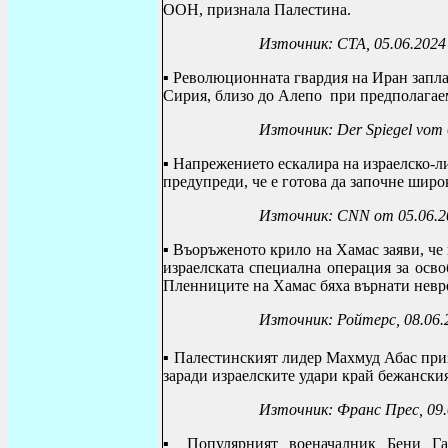
ООН, признала Палестина.
Източник: СТА, 05.06.2024
▪
Революционната гвардия на Иран запла
Сирия, близо до Алепо при предполагае
Източник:
Der Spiegel vom
▪
Напрежението ескалира на израелско-ли
предупреди, че е готова да започне широ
Източник: CNN от 05.06.2
▪ Въоръженото крило на Хамас заяви, че
израелската специална операция за осв
Пленниците на Хамас бяха върнати невре
Източник: Ройтерс, 08.06.
▪
Палестинският лидер Махмуд Абас приз
заради израелските удари край бежанския
Източник: Франс Прес, 09.
▪
Популярният военачалник
Бени Га