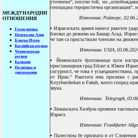
уточнени“, посочи той, но „освобождав
геноцидна терористична организация“, н
МЕЖДУНАРОДНИ
Източник: Ройтерс, 02.06.
ОТНОШЕНИЯ
▪
Израелската армия нанесе ракетен уда
Геополитика
близки до режима на Башар Асад. Израел
Централна Азия
че там са присъствали членове на движе
Близък Изток
Каспийски регион
Източник:
USIA, 03.06.202
Черноморски
регион
▪
Йеменските бунтовници хуси изстр
Балкани
пристанищния град Ейлат в Южен Израел
Политика и
сигурност, че това е усъвършенствана, 
дипломация
от Иран.“ Ракетата има прилики с рак
Keyybarshekan и Fattah, които според ир
звука.
Източник: Telegraph, 03.0
▪
Ливанската Хизбула промени тактиката 
Израел.
Източник:
Frankfurter
Allg
▪ Палестина бе призната и от Словения 