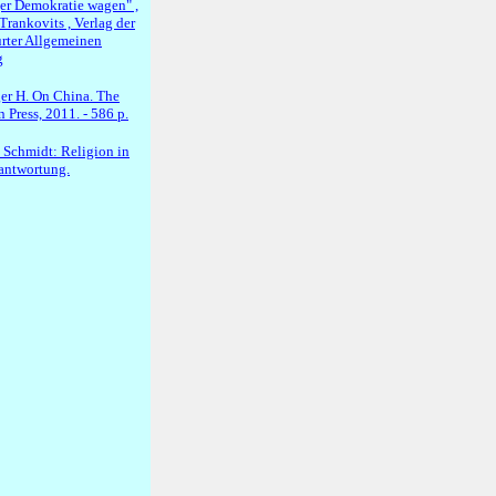
er Demokratie wagen" ,
Trankovits , Verlag der
urter Allgemeinen
g
er H. On China. The
 Press, 2011. - 586 p.
 Schmidt: Religion in
rantwortung.