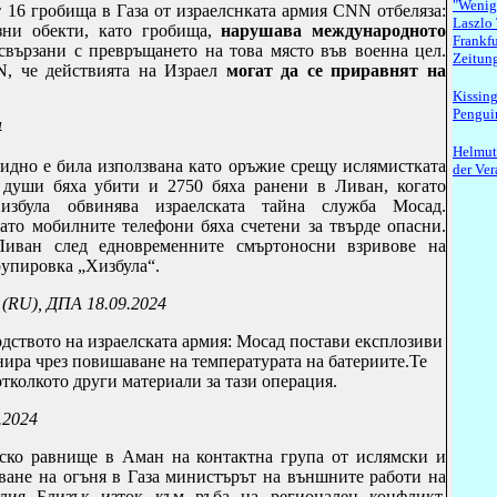
"Wenig
 16 гробища в Газа от израелснката армия
CNN
отбеляза:
Laszlo 
ни обекти, като гробища,
нарушава международното
Frankf
 свързани с превръщането на това място във военна цел.
Zeitun
N
, че действията на Израел
могат да се приравнят на
Kissing
Penguin
4
Helmut
идно е била използвана като оръжие срещу ислямистката
der Ve
т души бяха убити и 2750 бяха ранени в Ливан, когато
избула обвинява израелската тайна служба Мосад.
като мобилните телефони бяха счетени за твърде опасни.
иван след едновременните смъртоносни взривове на
рупировка „Хизбула“.
 (RU),
ДПА
18.09.2024
одството на израелската армия: Мосад постави експлозиви
нира чрез повишаване на температурата на батериите.Те
 отколкото други материали за тази операция.
9.2024
ско равнище в Аман на контактна група от ислямски и
яване на огъня в Газа министърът на външните работи на
елия Близък изток към ръба на регионален конфликт,