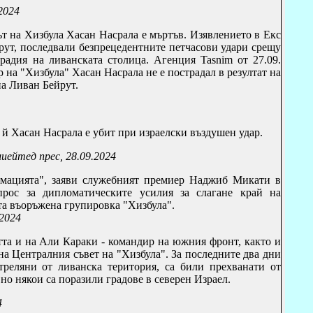
2024
т на Хизбула Хасан Насрала е мъртъв. Изявлението в Екс
рут, последвали безпрецедентните петчасови удари срещу
градия на ливанската столица. Агенция
Tasnim
от 27.09.
р на "Хизбула" Хасан Насрала не е пострадал в резултат на
на Ливан Бейрут.
т й Хасан Насрала е убит при израелски въздушен удар.
д прес, 28.09.2024
омацията", заяви служебният премиер Наджиб Микати в
прос за дипломатическите усилия за слагане край на
та въоръжена групировка "Хизбула".
2024
тта и на Али Караки - командир на южния фронт, както и
на Централния съвет на "Хизбула". За
последните два дни
стреляни от ливанска територия, са били прехванати от
но някои са поразили градове в северен Израел.
4