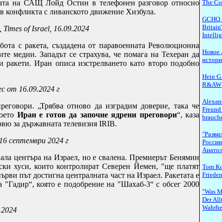
ната на САЩ Лойд Остин в телефонен разговор относно
The Con
в конфликта с ливанското движение Хизбула.
GCHQ. 
Britain
Times of Israel, 16.09.2024
Intell
ъбота с ракета, създадена от паравоенната Революционна
Новое 
те медии. Западът се страхува, че помага на Техеран да
истор
и ракети. Иран описа изстрелването като второ подобно
Hein G.
R&AW
 от 16.09.2024 г
Alexand
реговори. „Трябва отново да изградим доверие, така че
Freund
което
Иран е готов да започне ядрени преговори
“, каза
brauche
вю за държавната телевизия IRIB.
"Разви
16 септември 2024 г
России
Анатол
нала центъра на Израел, но е свалена.
Премиерът Бенямин
ски хуси, които контролират Северен Йемен, "ще платят
Tom Ko
първи път достигна централната част на Израел. Ракетата е
Frieden
а "Гадир“, която е подобрение на "Шахаб-3“ с обсег 2000
"Was M
Der All
Wahrhe
.2024