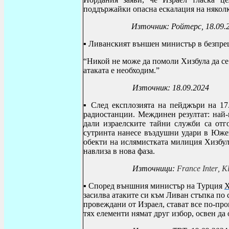
поддържайки опасна ескалация на няколк
Източник: Ройтерс, 18.09.
▪ Ливанският външен министър в безпре
“Никой не може да помоли Хизбула да се
атаката е необходим.”
Източник: 18.09.2024
▪
След експлозията на пейджъри на 17.
радиостанции. Междинен резултат: най-
дали израелските тайни служби са отго
сутринта нанесе въздушни удари в Юже
обекти на ислямистката милиция Хизбул
навлиза в нова фаза.
Източници
:
France Inter
,
Kl
▪ Според външния министър на Турция
Х
засилва атаките си към Ливан стъпка по 
провеждани от Израел, стават все по-про
тях елементи нямат друг избор, освен да 