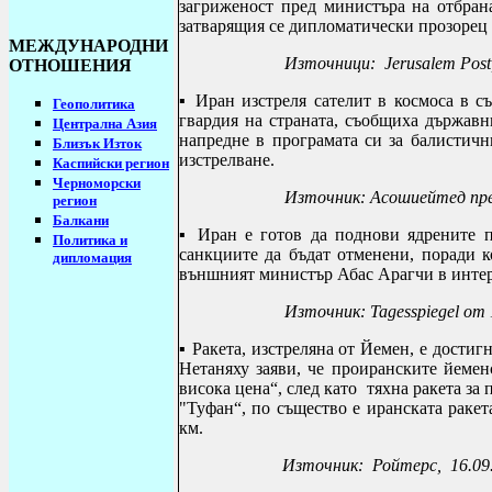
загриженост пред министъра на отбра
затварящия се дипломатически прозорец 
МЕЖДУНАРОДНИ
Източници: Jerusalem Post, 
ОТНОШЕНИЯ
▪
Иран изстреля сателит в космоса в с
Геополитика
гвардия на страната, съобщиха държавни
Централна Азия
напредне в програмата си за балистичн
Близък Изток
изстрелване.
Каспийски регион
Черноморски
Източник: Асошиейтед прес
регион
Балкани
▪
Иран е готов да поднови ядрените п
Политика и
санкциите да бъдат отменени, поради 
дипломация
външният министър Абас Арагчи в интер
Източник: Tagesspiegel от 
▪
Ракета, изстреляна от Йемен, е достиг
Нетаняху заяви, че проиранските йемен
висока цена“, след като
тяхна ракета за 
"Туфан“, по същество е иранската ракет
км.
Източник: Ройтерс, 16.09