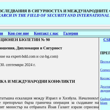
ИЗСЛЕДВАНИЯ В СИГУРНОСТТА И МЕЖДУНАРОДНИТ
ARCH IN THE FIELD OF SECURITY AND INTERNATIONAL
ни
Кои сме ние
Контакт с нас
Галерия
ЦИОНЕН БЮЛЕТИН № 90
CSR
ошения, Дипломация и Сигурност
ПРЕ
ние на
expert
-
bdd
.
com
и
csr
-
bg
.
com
)
Пестел
 30.
септември
2024 г.
Сенчес
Косовс
КА И МЕЖДУНАРОДНИ КОНФ
Л
ИКТИ
Десети
лидери
татъшна ескалация между Израел и Хизбула.
Началникът
Gudrun
 препоръчал бърза гранична операция за създаване на
Islam
ият министър на отбраната Йоав Галант изрази сериозна