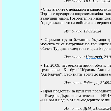
Източник:
TRT
, 19.09.2024
▪
След атаките с пейджъри и радиостан
Израел е предприел широкомащабна атак
въздушни удари.
Говорител на израелска
"продължаването на войната в северния 
Източник: 19.09.2024
▪
О
громни групи бежанци, бързащи да
момента те се натрупват по границите
обаче е Турция, а след това и цяла Европа
Източник: :
Царьград
, 20.
▪ На 20.09. израелската армия обяви, 
групировка "Хизбула“ Ибрахим Акил и 
"Ар Радуан“. Събитията водят до рязка 
Източник: Ройтерс, 21.09.
▪ Иран представи за пръв път последнат
в Техеран. Държавната телевизия ИРИБ
4000 км и е едно от най-модерните безпи
Източник:
ДПА, 21.09.202