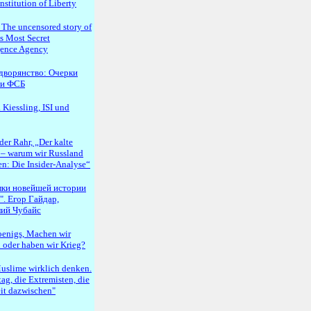
stitution of Liberty
The uncensored story of
's Most Secret
igence Agency
дворянство: Очерки
ии ФСБ
 Kiessling, ISI und
er Rahr, „Der kalte
 – warum wir Russland
n: Die Insider-Analyse“
лки новейшей истории
". Егор Гайдар,
ий Чубайс
enigs, Machen wir
 oder haben wir Krieg?
uslime wirklich denken.
tag, die Extremisten, die
it dazwischen"