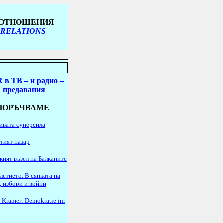
Е ОТНОШЕНИЯ
 RELATIONS
 в ТВ
– и радио
–
предавания
ПОРЪЧВАМЕ
ивата суперсила
тият пазар
кият възел на Балканите
летието. В сянката на
, избори и войни
 Krämer: Demokratie im