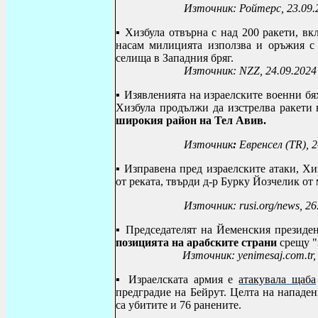
Източник: Ройтерс, 23.09.
▪
Хизбула отвърна с над 200 ракети, вк
насам милицията използва и оръжия с 
селища в Западния бряг.
Източник:
NZZ
, 24.09.2024
▪
Изявленията на израелските военни б
Хизбула продължи да изстрелва ракети 
широкия район на Тел Авив.
Източник
:
Евренсел (TR), 
▪
Изправена пред израелските атаки, Хиз
от реката, твърди д-р Бурку Йозчелик от м
Източник: rusi.org/news, 26
▪
Председателят на Йеменския президе
позицията на арабските страни
срещу "
Източник: yenimesaj.com.tr,
▪ Израелската армия е
атакувала щаба
предградие на Бейрут. Целта на нападен
са убитите и 76 ранените
.