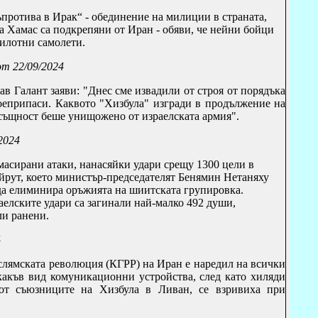
протива в Ирак“ - обединение на милиции в страната,
а Хамас са подкрепяни от Иран - обяви, че нейни бойци
пилотни самолети.
от 22/09/2024
ав Галант заяви
:
"
Днес
сме извадили от строя от порядъка
оеприпаси. Каквото "Хизбула" изгради в продължение на
всъщност беше унищожено от израелската армия".
2024
масирани атаки, нанасяйки удари срещу 1300 цели в
йрут, което министър-председателят Бенямин Нетаняху
да елиминира оръжията на шиитската групировка.
аелските удари са загинали най-малко 492 души,
ли ранени.
4
слямската революция (КГРР) на Иран е наредил на всички
якакъв вид комуникационни устройства, след като хиляди
 от съюзниците на Хизбула в Ливан, се взривиха при