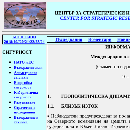
ЦЕНТЪР ЗА СТРАТЕГИЧЕСКИ 
CENTER FOR STRATEGIC RESE
БЮЛЕТИНИ
Изследвания
Коментари
Нови
2018/19
//20/21/22/23/24
ИНФОРМА
СИГУРНОСТ
Международни отн
НАТО и ЕС
(Съвместно изда
Въоържени сили
Асиметрични
16–
заплахи
Енергийна
сигурност
Кибернетична
1. ГЕОПОЛИТИЧЕСКА ДИНАМИ
сигурност
Разузнаване
1.1. БЛИЗЪК ИЗТОК
Стратегии
и
изследвания
▪
Наблюдатели предупреждават за по-на
Въоържение и
на Северното командване на армията е
техника
буферна зона в Южен Ливан.
Израелск