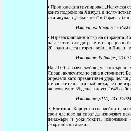
▪
Проиранската групировка
„Ислямска съ
които подобно на Хизбула и ислямисткат
са атакували „важна цел“ в Израел с без
Източник:
Rheinische Post 
▪ Израелският министър на отбраната Йо
на десетки хиляди ракети и прецизни б
20 години след втората война в Ливан, 
Източник: Ройтерс, 23.09.
На 23.09. Израел съобщи, че е извършил 
Ливан, включително една в столицата Бе
определи като превантивен удар, целящ 
Ливанските власти съобщиха, че при изр
включително 35 деца, а други 1645 са би
Източник: ДПА, 23.09.202
▪„Елитният Корпус на гвардейците на и
свои членове да спрат да използват вс
пейджъри и уоки-токита, използвани
смъртоносни атаки.