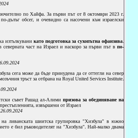
2024
лючително по Хайфа. За първи път от 8 октомври 2023 г.
по-дълъг обсег,
и очевидно са насочени към израелски
яха изтълкувани
като подготовка за сухопътна офанзива
.
в северната част на Израел и наскоро за първи път в
по-
26.09.2024
була сега може да бъде принудена да се оттегли на север
озъчния тръст за отбрана на Royal United Services Institute
.
.09.2024
нтски съвет Рашад ал-Алими
призова за обединяване на
престъпленията, извършени от Израел
 26.09.2024
на ливанската шиитска групировка "Хизбула" в южно
ието е бил ръководителят на "Хизбула". Най-малко двама