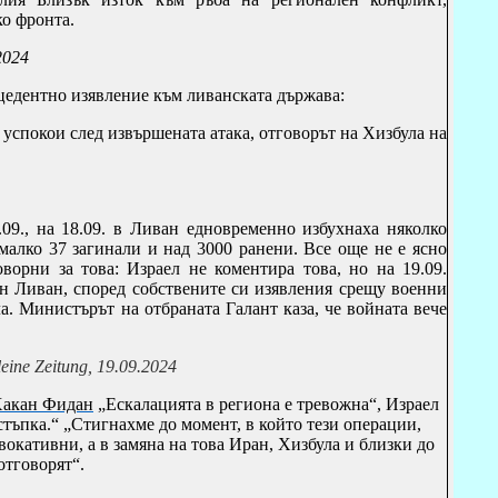
о фронта.
2024
цедентно изявление към ливанската държава:
 успокои след извършената атака, отговорът на Хизбула на
09., на 18.09. в Ливан едновременно избухнаха няколко
малко 37 загинали и над 3000 ранени. Все още не е ясно
ворни за това: Израел не коментира това, но на 19.09.
н Ливан, според собствените си изявления срещу военни
а.
Министърът на отбраната Галант каза, че войната вече
eine Zeitung, 19.09.2024
акан Фидан
„Ескалацията в региона е тревожна“, Израел
стъпка.“ „Стигнахме до момент, в който тези операции,
вокативни, а в замяна на това Иран, Хизбула и близки до
отговорят“.