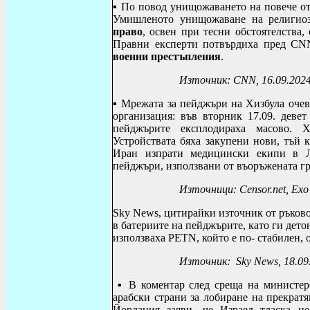
▪ По повод унищожаването на повече от
Умишленото унищожаване на религиоз
право
, освен при тесни обстоятелства,
Правни експерти потвърдиха пред
CN
военни престъпления
.
Източник:
CNN, 16.09.202
▪
Мрежата за пейджъри на Хизбула очев
организация: във вторник 17.09. деве
пейджърите експлодираха масово.
Х
Устройствата бяха закупени нови, тъй 
Иран изпрати медицински екипи в Л
пейджъри, използвани от въоръжената г
Източници:
Censor.net, Ехо
Sky News
, цитирайки източник от ръков
в батериите на пейджърите, като ги дето
използваха
PETN
, който е по- стабилен,
Източник:
Sky News
, 18.0
▪
В коментар след среща на министер
арабски страни за лобиране на прекрат
Йордания заяви, че Израел тласка ц