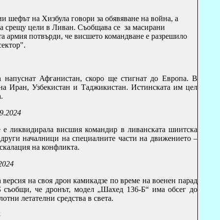
ции
шефът на Хизбула говори за обявяване на война, а
а срещу цели в Ливан.
Съобщава се за масирани
та армия потвърди, че висшето командване е разрешило
сектор".
 напуснат Афганистан, скоро ще стигнат до Европа. В
 на Иран, Узбекистан и Таджикистан. Истинската им цел
.
09.2024
че е ликвидирала висшия командир в ливанската шиитска
други началници на специалните части на движението –
ескалация на конфликта.
2024
а версия на своя дрон камикадзе по време на военен парад
 съобщи, че дронът, модел „Шахед 136-Б“ има обсег до
лотни летателни средства в света.
4