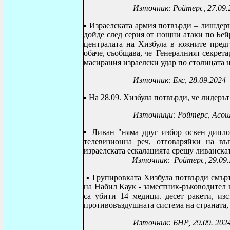
Източник: Ройтерс, 27.09.
▪ Израелската армия потвърди – лишдеръ
дойде след серия от нощни атаки по Бей
централата на Хизбула в южните пред
обаче, съобщава, че Генералният секрета
масирания израелски удар по столицата 
Източник: Екс, 28.09.2024
▪ На 28.09. Хизбула потвърди, че лидеръ
Източници: Ройтерс, Асошиейте
▪ Ливан "няма друг избор освен дипл
телевизионна реч, отговаряйки на въ
израелската ескалацията срещу ливанска
Източник: Ройтерс, 29.09.
▪ Групировката Хизбула потвърди смър
на Набил Каук - заместник-ръководител 
са убити
14 медици. десет ракети, из
противовъздушната система на страната, 
Източник: БНР, 29.09. 202