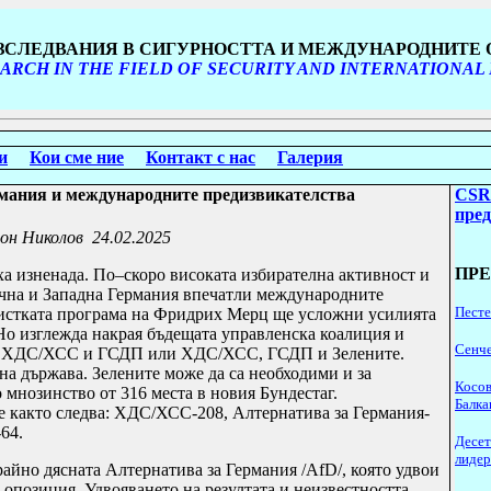
ИЗСЛЕДВАНИЯ В СИГУРНОСТТА И МЕЖДУНАРОДНИТЕ
ARCH IN THE FIELD OF SECURITY AND INTERNATIONAL
и
Кои сме ние
Контакт с нас
Галерия
рмания и международните предизвикателства
CSR
пре
он Николов
24.02.2025
ПР
яха изненада. По–скоро високата избирателна активност и
точна и Западна Германия впечатли международните
Песте
ристката програма на Фридрих Мерц ще усложни усилията
Но изглежда накрая бъдещата управленска коалиция и
Сенче
нта: ХДС/ХСС и ГСДП или ХДС/ХСС, ГСДП и Зелените.
лна държава.
Зелените може да са необходими и за
Косов
мнозинство от 316 места в новия Бундестаг.
Балка
 е както следва: ХДС/ХСС-208, Алтернатива за Германия-
64.
Десет
лидер
райно дясната Алтернатива за Германия /AfD/, която удвои
 опозиция.
Удвояването на резултата и неизвестността,