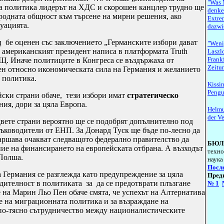
"Was 
кава политика лидерът на ХДС и скорошен канцлер трудно ще
denken
родната общност към търсене на мирни решения, ако
Extre
туацията.
dazwi
бе оценен със заключението „Германските избори дават
"Weni
 американският президент написа в платформата Truth
Laszlo
Frank
АЩ.
Иначе политиците в Конгреса се въздържаха от
Zeitu
ен относно икономическата сила на Германия и желанието
а политика.
Kissi
Pengui
йски страни обаче, тези избори имат
стратегическо
ния, дори за цяла Европа.
Helmu
der V
вете страни вероятно ще се подобрят допълнително под
ъководители от ЕНП. За Донард Туск ще бъде по-лесно да
ршава очакват следващото федерално правителство да
БЮЛ
ие на финансирането на европейската отбрана.
А възходът
техно
 Полша.
наука
Посл
а Германия се разглежда като предупреждение за цяла
Пред
дителност в политиката за да се предотврати плъзгане
№
1
на Марин Льо Пен обаче смята, че успехът на Алтернатива
не на миграционната политика и за възраждане на
 по-тясно сътрудничество между националистическите