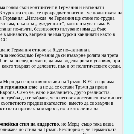
има голям свой контингент в Германия и изтъкнати
 турската страна се прокрадват опасени, че политиката на
 Германия: „Изглежда, че Германия ще стане по-трудна
ят там, така и за „чужденците“, които пътуват там.
В
танат по-дълги, безвизовото пътуване няма да бъде
 в миналото, въпреки че има турски кандидати както в
ХСС.
кване Германия отново за бъде по–активна в
 за необходимо Германия да си възвърне ролята на трета
 не на последно място, да има водеща роля в условия, при
 както твърдят от деловите, пък и от политическите среди,
я Мерц да се противопостави на Тръмп.
В ЕС също има
ен германски глас
, а не да се остави Тръмп да прави
Европа. Само че, едно е желанието, друго реалността.
е трябва да се забравя, че в неговия досегашен път винаги
 съответното предизвикателство, вместо да се хвърли в
кто като признак за мъдрост, но и като липса на
ропейски стил на лидерство
, но Мерц също така казва
иближава до стила на Тръмп. Безспорно е, че германската