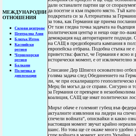
дали останалите партии ще се споразумеят
да посегне и към първото място. Тъй кат
МЕЖДУНАРОДНИ
подкрепата си за Алтернатива за Германи
ОТНОШЕНИЯ
за това, как Германия ще приема послани
От тази гледна точка задачата на бъдещи
Силови центрове
политическия център и нещо още по–важн
Централна Азия
демокрация над авторитарните подходи. 
Близък Изток
на САЩ в предизборната кампания в полз
Каспийски
европейска отбрана.
Подобна стъпка не е 
регион
приветства: фактът, че Германия е ясно и
Черноморски
исторически момент, е от изключително з
регион
Балкани
Списание Дер Шпигел основателно отбеляз
Политика и
голяма задача след Обединението на Герм
дипломация
ли, че при ескалиращото геополитическ
Мерц би могъл да се справи. Сигурно и то
за Германия се превърне в незаобиколим
коалиция, САЩ ще имат политически лост 
Мирът обаче е големият губещ във федера
актуалните изявления на лидери на спече
спечели войната“, описвайки и какво озн
настоящия момент звучат крайно нереалис
шанс. Но това ще се окаже много удобно
спре войната в момент, когато Украйна, „