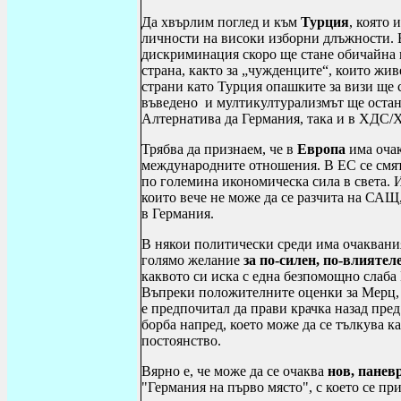
Да хвърлим поглед и към
Турция
, която 
личности на високи изборни длъжности. В
дискриминация скоро ще стане обичайна в
страна, както за „чужденците“, които живе
страни като Турция опашките за визи ще с
въведено и мултикултурализмът ще остане
Алтернатива да Германия, така и в ХДС/
Трябва да признаем, че в
Европа
има оча
международните отношения. В ЕС се смята
по големина икономическа сила в света. И
които вече не може да се разчита на САЩ,
в Германия.
В някои политически среди има очаквани
голямо желание
за по-силен, по-влиятел
каквото си иска с една безпомощно слаба 
Въпреки положителните оценки за Мерц, н
е предпочитал да прави крачка назад пред
борба напред, което може да се тълкува ка
постоянство.
Вярно е, че може да се очаква
нов, панев
"Германия на първо място", с което се пр