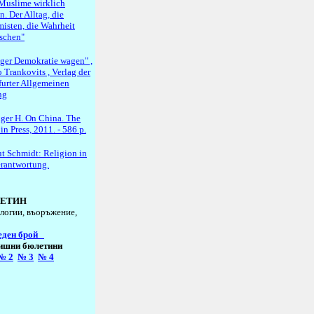
Muslime wirklich
. Der Alltag, die
misten, die Wahrheit
schen"
ger Demokratie wagen" ,
 Trankovits , Verlag der
furter Allgemeinen
ng
nger H. On China. The
n Press, 2011. - 586 p.
t Schmidt: Religion in
erantwortung.
ЕТИН
логии, въоръжение,
еден брой
ишни бюлетини
№
2
№
3
№
4