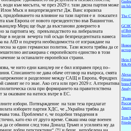
Gudru
, води към мисълта, че през 2029 г. тази дясна партия може
im Is
о Илон Мъск и вицепрезидентът Дж.
Ванс изразиха
я, придобиването на влияние на тази партия е и показател
The C
ята към Европа от новото президентство във Вашингтон.
я канцлер Мерц ще бъде да възстанови доверието в
GCHQ.
of Bri
о за партията му, превъзходството на либералната
Intel
Още в неделя вечерта той осъди безпрецедентната намеса
а на AfD и подчерта необходимостта от изграждане на
Новое
лесна за един германски политик.
Тази яснота трябва да се
исто
 решително ангажирана с европейското единство в този
начение за останалите европейски страни.
Hein G
R&A
ва, че нито едни канцлер не е бил изправен пред по–
ания. Списанието не дава обаче отговор на въпроса, смята
Alexa
о напрежение и разделение между САЩ и Европа, Фридрих
Freun
й самият не го знае. Ако сега или през 2029 г. Алтернатива
brauch
а политическа сила при формирането на правителствена
Analy
за оказване на натиск вътре в ЕС.
"Разв
Росси
лните избори. Потвърждение на тази теза предлагат
Анато
лилата изборите партия ХДС, че „Украйна трябва да
ачава това. Проблемът е, че подобни твърдения в
Tom K
тично, като ехо от друго време. Сякаш има още военен
Fried
за да се
обвини след това Доналд Тръмп и усилията му да
имаше добри перспективи“ /?!/ и беше „непобедена на