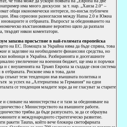
тат, че това може да ускори появата на „Европа на две
например има много дискусии за т. нар. „Ханза 2.0“ –
 имат общи икономически интереси, по-нисък публичен
ации. Има сериозни разногласия между Hansa 2.0 и Южна
 иновациите и отбраната. Въпросът за обединяването на
ономическо възстановяване вероятно щяло да разпали
, твърдят някои коментатори.
зум запазва присъствие в най-голямата европейска
ещето на ЕС.
Помощта за Украйна няма да бъде спряна, това
жие и заделяне на необходимите финансови средства, но
нски войници в Украйна. Разбиранията и досегашните
адикално увеличение на военния бюджет, ще има и поръчки
а и с внушенията на Тръмп Европа за създаде своя система
в отбраната. Рискове има в това, дали
а спънат тези тенденции във външната политика и
пътя за успех на „Алтернатива за Германия“ на едни
талата се тенденция младите хора да не гласуват за старите
 и сливане на министерства е и тази за обединяване на
дничество с Министерството на външните работи.
ничество трябва да бъде разпуснато, за да се образува
ровините и международното стратегическо развитие.
ти ракети Taurus, който вече блокира светофарната