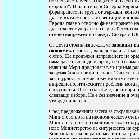
политика се измества надясно и някои смя
скорости“. И наистина, в Северна Европа 
формирането на група от държави, които
дълг и възможност за инвестиции в инов
Европа главно относно финансирането на
дълга за стимулиране на европейското ик
отново напрежението между Севера и Юга
От друга страна изглежда, че
здравият ра
икономика
, което дава надежда и за бъд
е ясно. Ще продължи изпращането на оръ
няма да се стигне до изпращане на герма
изяви на Мерц предполагат, че ще има р
за оръжейната промишленост. Това съвпад
за сигурност и поеме повече ангажименти 
вътрешнополитическите проблеми могат д
сигурността. Провалът обаче, ще отвори 
следващи избори. Не е без значение и очер
утвърдени партии.
Сред предложенията засега за съкращаване
Министерството на икономическото сътру
Министерството на икономическото сътруд
ново Министерство на сигурността на су
Конфликтът около разполагането на крила