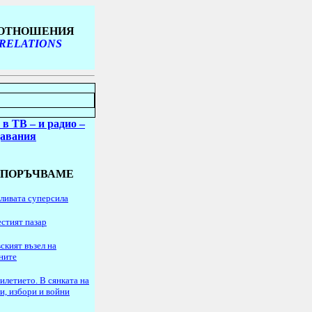
 ОТНОШЕНИЯ
 RELATIONS
 в ТВ
– и радио
–
давания
ЕПОРЪЧВАМЕ
ливата суперсила
стият пазар
ският възел на
ните
илетието. В сянката на
и, избори и войни