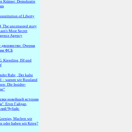
n Krämer: Demokratie
lam
onstitution of Liberty
 The uncensored story
tain's Most Secret
ligence Agency
 дворянство: Очерки
рии ФСБ
. Kiessling, ISI und
W
nder Rahr, „Der kalte
d – warum wir Russland
en: Die Insider-
se“
илки новейшей истории
и". Егор Гайдар,
лий Чубайс
oenigs, Machen wir
en oder haben wir Krieg?