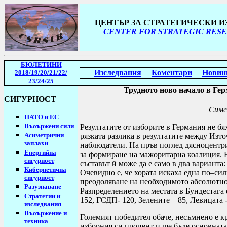
ЦЕНТЪР ЗА СТРАТЕГИЧЕСКИ 
CENTER FOR STRATEGIC RESE
БЮЛЕТИНИ
Изследвания
Коментари
Новин
2018/19
/20/21/22/
23/24/25
Трудното ново начало в Ге
СИГУРНОСТ
Симе
НАТО и ЕС
Въоържени сили
Резултатите от изборите в Германия не б
Асиметрични
рязката разлика в резултатите между Из
заплахи
наблюдатели. На пръв поглед дясноцент
Енергийна
за формиране на мажоритарна коалиция.
сигурност
съставът й може да е само в два вариа
Кибернетична
Очевидно е, че хората искаха една по–си
сигурност
преодоляване на необходимото абсолютно 
Разузнаване
Разпределението на местата в Бундестага
Стратегии
и
152, ГСДП- 120, Зелените – 85, Левицата -
изследвания
Въоържение и
Големият победител обаче, несъмнено е к
техника
изборния си процент и ще бъде основната