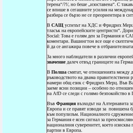
терена“/?!/, но беше „изоставена“. С та
се впише в сегашните усилия на междуна
разбира се бързо не се преориентира в си
В
САЩ
успехът на ХДС и Фридрих Мерц 
тласък на европейските центристи“.
Дори
Social: Това е голям ден за Германия и С
коментари.
Вашингтон все още е скептич
й да се ангажира повече в отбранителнат
За много наблюдатели в различни европе
значение
далеч отвъд границите на Герма
В
Полша
смятат, че отношенията между д
ръководството на двама правителствени р
намери общ език с Фридрих Мерц. Във Ва
заеме ясни позиции – особено по отношен
на AfD се следи с голямо безпокойство в
Във
Франция
възходът на Алтернавита з
Европа и се правят изводи за повишена б
към популизъм. Националното сдружение 
за Германия е ясен сигнал за преосмисля
националния суверенитет, което изисква
партии в Европа.