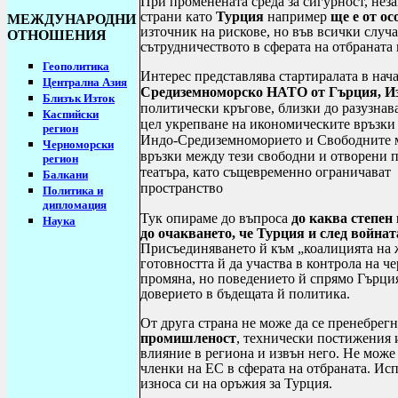
При променената среда за сигурност, нез
страни като
Турция
например
ще е от ос
МЕЖДУНАРОДНИ
източник на рискове, но във всички случа
ОТНОШЕНИЯ
сътрудничеството в сферата на отбраната
Геополитика
Интерес представлява стартиралата в нача
Централна Азия
Средиземноморско НАТО от Гърция, Из
Близък Изток
политически кръгове, близки до разузнав
Каспийски
цел укрепване на икономическите връзки
регион
Индо-Средиземноморието и Свободните м
Черноморски
връзки между тези свободни и отворени п
регион
театъра, като същевременно ограничават
Балкани
пространство
Политика и
дипломация
Тук опираме до въпроса
до каква степен
Наука
до очакването, че Турция и след война
Присъединяването й към „коалицията на 
готовността й да участва в контрола на ч
промяна, но поведението й спрямо Гърция
доверието в бъдещата й политика.
От друга страна не може да се пренебрег
промишленост
, технически постижения 
влияние в региона и извън него. Не може 
членки на ЕС в сферата на отбраната. И
износа си на оръжия за Турция.