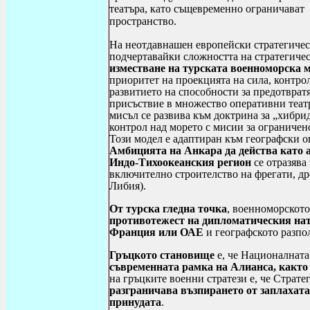
театъра, като същевременно ограничават
пространство.
На неотдавнашен европейски стратегиче
подчертавайки сложността на стратегиче
изместване на турската военноморска 
приоритет на проекцията на сила, контр
развитието на способности за предотврат
присъствие в множество оперативни теат
мисъл се развива към доктрина за „хибри
контрол над морето с мисии за ограничен
Този модел е адаптиран към географски 
Амбицията на Анкара да действа като 
Индо-Тихоокеанския регион
се отразяв
включително строителство на фрегати, др
Либия).
От турска гледна точка
, военноморското
противотежест на дипломатическия нат
Франция или ОАЕ
и географското разпо
Гръцкото становище
е, че Националната
съвременната рамка на Алианса, както
на гръцките военни стратези е, че
Страте
разграничава възпирането от заплахата
принудата
.