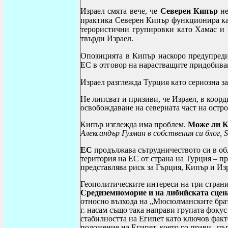
Израел смята вече, че
Северен Кипър
не
практика Северен Кипър функционира кат
терористични групировки като Хамас и 
твърди Израел.
Опозицията в Кипър наскоро предупреди,
ЕС в отговор на нарастващите придобиван
Израел разглежда Турция като сериозна зап
Не липсват и призиви, че Израел, в коор
освобождаване на северната част на остр
Кипър изглежда има проблем.
Може ли К
Александър Гузман в собствения си блог,
S
ЕС
продължава сътрудничеството си в об
територия на ЕС от страна на Турция – п
представлява риск за Гърция, Кипър и Из
Геополитическите интереси на три страни
Средиземноморие и на либийската сцен
относно възхода на „Мюсюлманските брат
г. насам също така направи групата фокус
стабилността на Египет като ключов факт
положение на Египет, което го прави „п