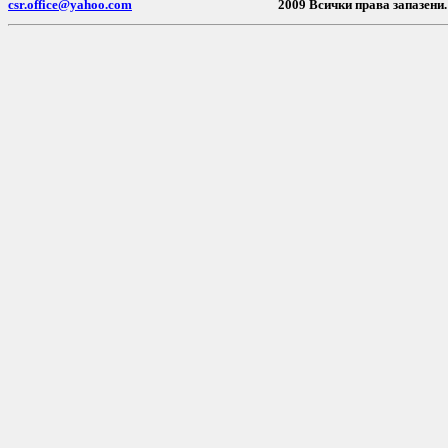
csr.office@yahoo.com
2009 Всички пр