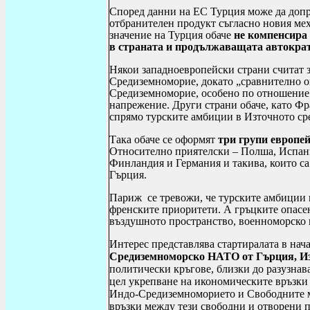
Според данни на ЕС Турция може да допр
отбранителен продукт съгласно новия ме
значение на Турция обаче
не компенсира
в страната и продължаващата автократ
Някои западноевропейски страни считат 
Средиземноморие, докато „сравнително о
Средиземноморие, особено по отношение 
напрежение. Други страни обаче, като Фр
спрямо турските амбиции в Източното с
Така обаче се оформят
три групи европе
Относително приятелски – Полша, Испан
Финландия и Германия и такива, които с
Гърция.
Париж се тревожи, че турските амбиции
френските приоритети
. А гръцките
опасен
въздушното пространство, военноморско 
Интерес представлява стартиралата в нача
Средиземноморско НАТО от Гърция, Из
политически кръгове, близки до разузнав
цел укрепване на икономическите връзки
Индо-Средиземноморието и Свободните м
връзки между тези свободни и отворени п