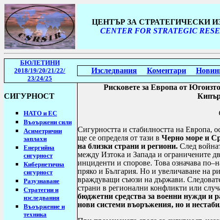
ЦЕНТЪР ЗА СТРАТЕГИЧЕСКИ 
CENTER FOR STRATEGIC RESE
БЮЛЕТИНИ
Изследвания
Коментари
Новин
2018/19
/20/21/22/
23/24/25
Рисковете за Европа от Югоизт
СИГУРНОСТ
Кипър
НАТО и ЕС
Въоържени сили
Сигурността и стабилността на Европа, о
Асиметрични
ще се определя от тази в
Черно море и Ср
заплахи
на близки страни и региони.
След войнат
Енергийна
между Изтока и Запада и ограничените д
сигурност
инциденти и спорове. Това означава по–
Кибернетична
пряко и България.
Но и увеличаване на ри
сигурност
враждуващи съюзи на държави. Следовате
Разузнаване
страни в регионални конфликти или случ
Стратегии
и
бюджетни средства за военни нужди и 
изследвания
нови системи въоръжения, но и нестаб
Въоържение и
техника