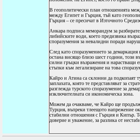
В геополитически план отношенията межд
между Египет и Гърция, тъй като геополи
Гърция – се пресичат в Източното Средиз
Анкара подписа меморандум за разбирател
либийските води, което предизвика възра
споразумения за невалидни поради наруш
След като споразумението за демаркация
остана висящо близо шест години, този въ
силни гръцки възражения и нарастващи е
стъпки към легализиране на това споразу
Кайро и Атина са склонни да подкопаят 
заплахата, която те представляват за стр
разглежда турското споразумение за дема
изключителната си икономическа зона.
Можем да очакваме, че Кайро ще продълж
Турция, въпреки тлеещото напрежение ок
стабилни отношения с Гърция и Кипър.
Т
доверие и уважение, за разлика от неста