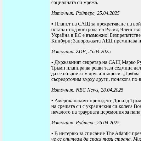
социалната си мрежа.
Източник: Ройтерс, 25.04.2025
▪ Планът на САЩ за прекратяване на вой
останат под контрола на Русия; Членств
Украйна в ЕС е възможно; Безпрепятстве
Кинбурн; Запорожката АЕЦ преминава п
Източник:
ZDF
, 25.04.2025
▪ Държавният секретар на САЩ Марко Ру
Тръмп планира да реши тази седмица да
да се обърне към други въпроси. „Трябва
съсредоточим върху други, понякога по-
Източник:
NBC News
, 28.04.2025
▪
A
мериканският президент Доналд Тръ
на
срещата си
с украинския си колега Во
началото на траурната церемония за пап
Източник: Ройтерс, 26.04.2025
▪ В интервю за списание
The Atlantic
през
че се опитвам да спася тази страна. Мис