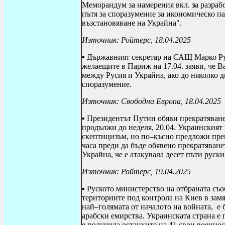
Меморандум за намерения вкл.
з
а разраб
пътя за споразумение за икономическо п
възстановяване на Украйна".
Източник: Ройтерс, 18.04.2025
▪ Държавният секретар на САЩ
Марко Ру
желаещите в Париж на 17.04. заяви, че
В
между Русия и Украйна, ако до няколко д
споразумение.
Източник: Свободна Европа, 18.04.2025
▪ Президентът Путин обяви прекратяване
продължи до неделя, 20.04. Украинският
скептицизъм, но по–късно предложи пре
часа преди да бъде обявено прекратяване
Украйна, че е атакувала десет пъти руск
Източник: Ройтерс, 19.04.2025
▪ Руското министерство на отбраната съ
териториите под контрола на Киев в зам
най–голямата от началото на войната,
е 
арабски емирства. Украинската страна е 
е получила останките на 41 свои военно