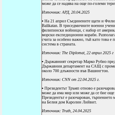
може да се надява на още по-големи тер
Източник: АРД, 20.04.2025
▪ На 21 април Съединените щати и Фил
Balikatan
. В триседмичните военни учени
филипински войници, с набор от америк
морски експедиционни кораби. Разполага
счита за особено важно, тъй като това е
система в страната.
Източник:
The Diplomat
, 22 април 2025 г
▪ Държавният секретар Марко Рубио пред
Държавния департамент на САЩ с промен
около 700 длъжности във Вашингтон.
Източник:
CNN
от 22.04.2025 г.
▪ Президентът Тръмп отново е разочаров
може да има мир или може да се бие още т
Президентът е разочарован, търпението 
на Белия дом Каролин Лийвит.
Източник:
Truth
, 24.04.2025