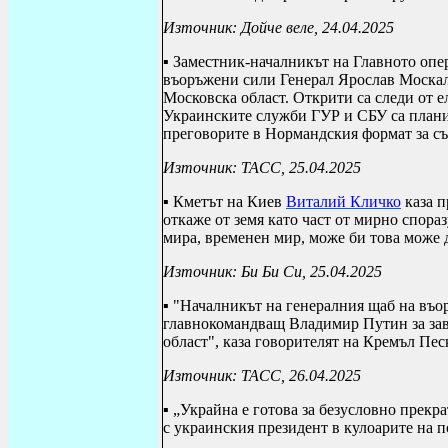
Източник: Дойче веле, 24.04.2025
▪ Заместник-началникът на Главното опе
въоръжени сили Генерал Ярослав Москал
Московска област. Открити са следи от 
Украинските служби ГУР и СБУ са плани
преговорите в Нормандския формат за съ
Източник: ТАСС, 25.04.2025
▪ Кметът на Киев
Виталий Кличко
каза п
откаже от земя като част от мирно спораз
мира, временен мир, може би това може 
Източник: Би Би Си, 25.04.2025
▪ "Началникът на генералния щаб на въ
главнокомандващ Владимир Путин за зав
област", каза говорителят на Кремъл Пес
Източник: ТАСС, 26.04.2025
▪ „Украйна е готова за безусловно прекр
с украинския президент в кулоарите на 