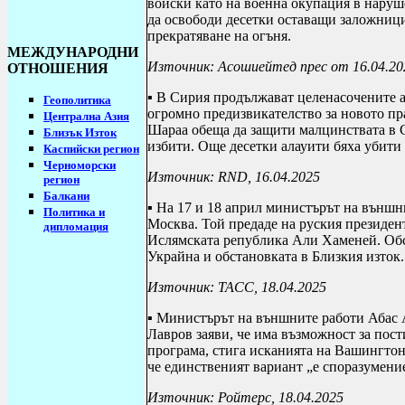
войски като на военна окупация в наруше
да освободи десетки оставащи заложници 
прекратяване на огъня.
МЕЖДУНАРОДНИ
Източник: Асошиейтед прес от 16.04.202
ОТНОШЕНИЯ
▪ В Сирия продължават целенасочените а
Геополитика
огромно предизвикателство за новото пр
Централна Азия
Шараа обеща да защити малцинствата в С
Близък Изток
избити. Още десетки алауити бяха убити 
Каспийски регион
Черноморски
Източник:
RND
, 16.04.2025
регион
Балкани
▪ На 17 и 18 април министърът на външн
Политика и
Москва. Той предаде на руския президе
дипломация
Ислямската република Али Хаменей. Обс
Украйна и обстановката в Близкия изток.
Източник: ТАСС, 18.04.2025
▪ Министърът на външните работи Абас А
Лавров заяви, че
има възможност за пост
програма, стига исканията на Вашингтон
че единственият вариант „е споразумени
Източник: Ройтерс, 18.04.2025