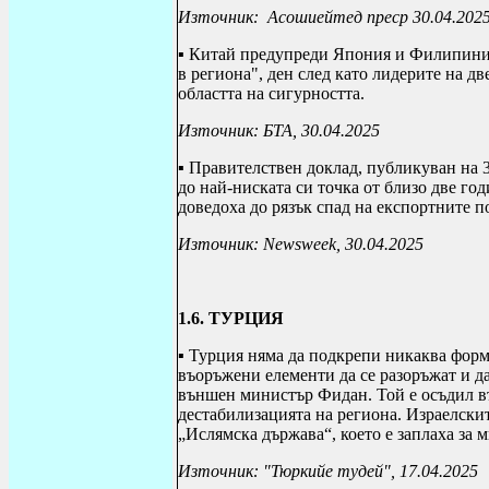
Източник:
Асошиейтед преср 30.04.202
▪ Китай предупреди Япония и Филипините
в региона", ден след като лидерите на дв
областта на сигурността.
Източник: БТА, 30.04.2025
▪ Правителствен доклад, публикуван на 3
до най-ниската си точка от близо две го
доведоха до рязък спад на експортните п
Източник:
Newsweek
, 30.04.2025
1.6.
ТУРЦИЯ
▪ Турция няма да подкрепи никаква форм
въоръжени елементи да се разоръжат и да
външен министър Фидан. Той е осъдил въ
дестабилизацията на региона. Израелски
„Ислямска държава“, което е заплаха за м
Източник: "Тюркийе тудей", 17.04.2025