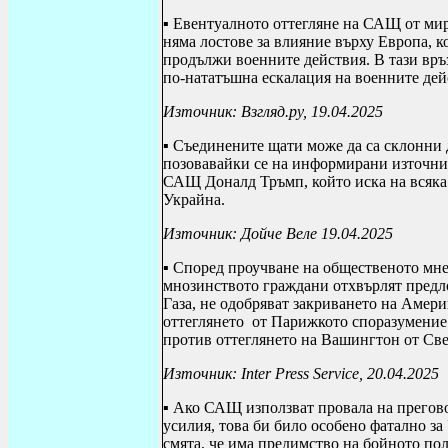
▪ Евентуалното оттегляне на САЩ от мир
няма лостове за влияние върху Европа, 
продължи военните действия. В тази връ
по-нататъшна ескалация на военните дей
Източник: Взгляд.ру, 19.04.2025
▪ Съединените щати може да са склонни 
позовавайки се на информирани източниц
САЩ Доналд Тръмп, който иска на всяка 
Украйна.
Източник: Дойче Веле 19.04.2025
▪ Според проучване на общественото мне
мнозинството граждани отхвърлят предл
Газа, не одобряват закриването на Амери
оттеглянето
от Парижкото споразумение 
против оттеглянето на Вашингтон от Све
Източник:
Inter Press Service
, 20.04.2025
▪ Ако САЩ използват провала на прегово
усилия, това би било особено фатално з
смята, че има предимство на бойното по