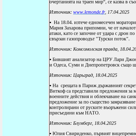
очертанията на траен мир“,
се казва в съ
Източник:
www
.
lemonde
.
fr
, 17.04.2025
▪
На 18.04. изтече едномесечен моратор
Мария Захарова припомни, че от началот
атаки, като се започне от удара с дрон п
свързан газопроводът "Турски поток".
Източник: Комсомолская правда, 18.04.2
▪ Бившият анализатор на ЦРУ Лари Джонс
и Одеса, Суми и Днепропетровск също ще
Източник: Царьград, 18.04.2025
▪ На
срещата в Париж държавният секре
Виткоф са представили предложения за м
военните действия и облекчаване на са
предложение за по същество замразяване
контролирани от руските въоръжени сили
присъедини към НАТО.
Източник: Блумберг, 18.04.2025
▪ Юлия Свириденко, първият вицепремие