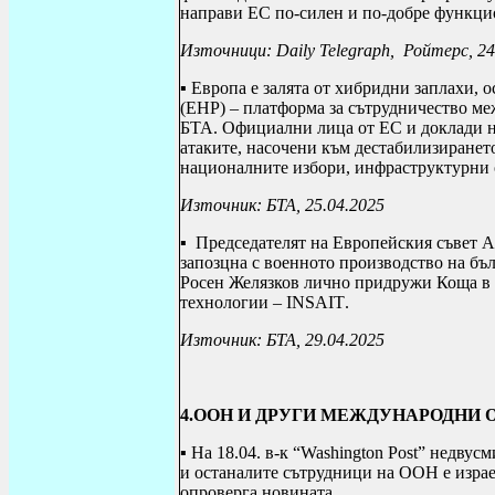
направи ЕС по-силен и по-добре функци
Източници:
Daily Telegraph
,
Ройтерс, 24
▪
Европа е залята от хибридни заплахи, 
(ЕНР) – платформа за сътрудничество ме
БТА. Официални лица от ЕС и доклади на
атаките, насочени към дестабилизиранет
националните избори, инфраструктурни 
Източник: БТА, 25.04.2025
▪
Председателят на Европейския съвет А
запозцна с военното производство на бъ
Росен Желязков лично придружи Коща в 
технологии –
INSAIT
.
Източник: БТА, 29.04.2025
4.ООН И ДРУГИ МЕЖДУНАРОДНИ 
▪ На 18.04. в-к “
Washington Post
” недвусм
и останалите сътрудници на ООН е израе
опроверга новината.