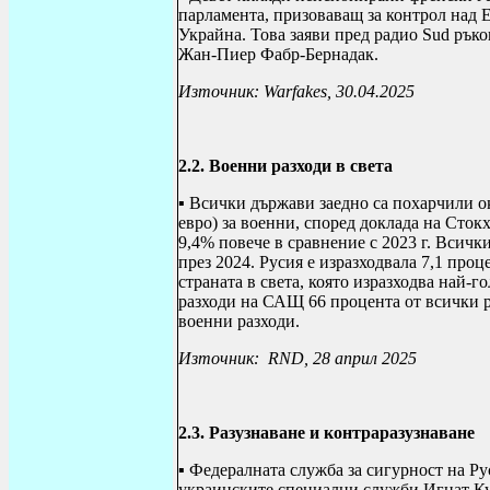
парламента, призоваващ за контрол над 
Украйна. Това заяви пред радио
Sud
ръко
Жан-Пиер Фабр-Бернадак.
Източник:
Warfakes
, 30.04.2025
2.2. Военни разходи в света
▪
Всички държави заедно са похарчили ок
евро) за военни, според доклада на Сток
9,4% повече в сравнение с 2023 г. Всич
през 2024. Русия е изразходвала 7,1 проц
страната в света, която изразходва най-г
разходи на САЩ 66 процента от всички р
военни разходи.
Източник:
RND
, 28 април 2025
2.3. Разузнаване и контраразузнаване
▪ Федералната служба за сигурност на Ру
украинските специални служби Игнат Куз