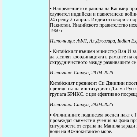
▪ Напрежението в района на Кашмир про
служител индийски и пакистански войниц
24 срещу 25 април.
Индия отговори с по
Пакистан. Индийското правителство неза
1960 г.
Източници
:
АФП
,
Ал Джазира
,
Indian Ex
▪ Китайският външен министър Ван И зая
да засилят координацията в рамките на о
сътрудничеството между развиващите се
Източник: Синхуа, 29.04.2025
Китайският президент Си Дзинпин посети 
президента на институцията Дилма Русе
групата БРИКС, с цел ефективно посрещ
Източник: Синхуа, 29.04.2025
▪ Филипините подписаха военен пакт с Н
провеждат съвместни учения на фона пр
сигурността от страна на Манила заради
води на Южнокитайско море.