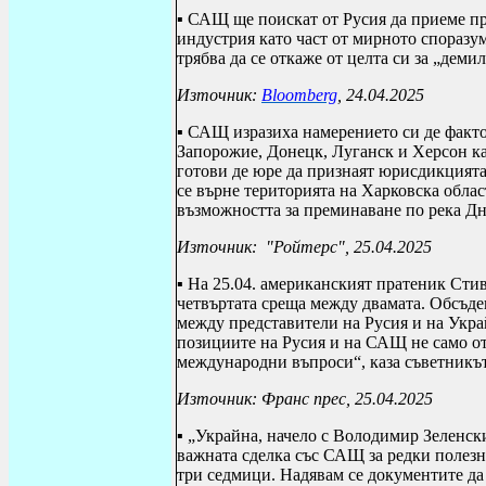
▪ САЩ ще поискат от Русия да приеме пр
индустрия като част от мирното споразу
трябва да се откаже от целта си за „дем
Източник:
Bloomberg
, 24.04.2025
▪ САЩ изразиха намерението си де факто
Запорожие, Донецк, Луганск и Херсон ка
готови де юре да признаят юрисдикцията
се върне територията на Харковска обла
възможността за преминаване по река Дн
Източник:
"Ройтерс", 25.04.2025
▪ На 25.04. американският пратеник Сти
четвъртата среща между двамата. Обсъде
между представители на Русия и на Укра
позициите на Русия и на САЩ не само от
международни въпроси“, каза съветникът
Източник: Франс прес, 25.04.2025
▪ „Украйна, начело с Володимир Зеленск
важната сделка със САЩ за редки полезн
три седмици. Надявам се документите 