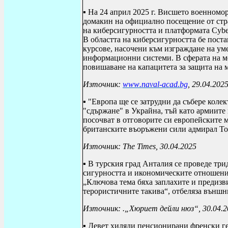
▪ На 24 април 2025 г. Висшето военномо
домакин на официално посещение от стр
на киберсигурността и платформата
Cyb
В областта на киберсигурността бе поста
курсове, насочени към изграждане на ум
информационни системи. В сферата на м
повишаване на капацитета за защита на 
Източник:
www
.
naval
-
acad
.
bg
, 29.04.202
▪ "Европа ще се затрудни да събере колек
"сдържане" в Украйна, тъй като армиите
посочват в отговорите си европейските 
британските въоръжени сили адмирал Тон
Източник:
The Times
, 30.04.2025
▪ В турския град Анталия се проведе тр
сигурността и икономическите отношени
„Ключова тема бяха заплахите и предизви
терористичните такива“, отбеляза външн
Източник: .„Хюриет дейли нюз“, 30.04.2
▪ Девет хиляди пенсионирани френски г