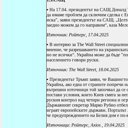
▪ На 17.04. президентът на САЩ Доналд
да имаме проблем да сключим сделка с Ев
иска", заяви президентът на САЩ. „Целта
заедно можем да го направим“, каза Мел
Източник: Ройтерс, 17.04.2025
▪ В интервю за
The Wall Street
специалния
мнение, че разрешаването на украинската
но не всички“. Украйна може да бъде "по
населението говори руски.
Източник:
The Wall Street
, 18.04.2025
▪ Президентът Тръмп заяви, че Вашингто
Украйна, ако една от страните попречи н
вътрешни източници той започвал да се 
постави условия, които Киев смята за н
руския контрол над четири региона и ог
Държавният секретар Марко Рубио отбеля
играят европейските държави. Порталът
че предупреждението на Белия дом е по-
Източници: Ройтерс,
Axios
, 19.04.2025