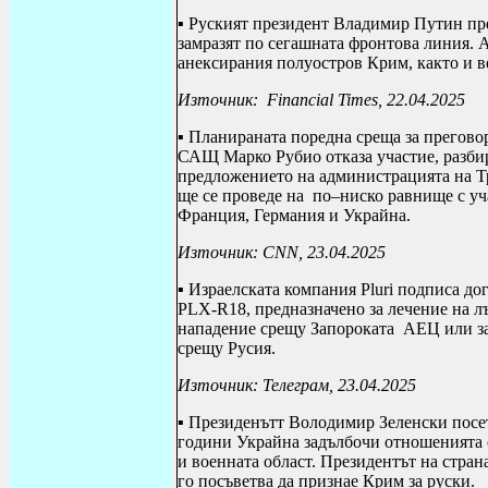
▪ Руският президент Владимир Путин пре
замразят по сегашната фронтова линия.
анексирания полуостров Крим, както и в
Източник:
Financial Times
, 22.04.2025
▪ Планираната поредна среща за прегово
САЩ Марко Рубио отказа участие, разбир
предложението на администрацията на Т
ще се проведе на
по–ниско равнище с уч
Франция, Германия и Украйна.
Източник:
CNN
, 23.04.2025
▪ Израелската компания
Pluri
подписа дог
PLX
-
R
18, предназначено за лечение на л
нападение срещу Запороката
АЕЦ или за
срещу Русия.
Източник: Телеграм, 23.04.2025
▪ Президенътт Володимир Зеленски посет
години Украйна задълбочи отношенията 
и военната област. Президентът на стра
го посъветва да признае Крим за руски.