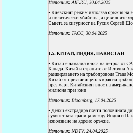
Източник:
AIF
.
RU
, 30.04.2025
▪ Киевският режим използва оръжия на 
и политически убийства, а цивилните хор
Съвета за сигурност на Русия Сергей Шо
Източник: ТАСС, 30.04.2025
1.5. КИТАЙ, ИНДИЯ, ПАКИСТАН
▪ Китай е намалил вноса на петрол от С
Канада. Китай и страните от Източна Аз
разширяването на тръбопровода
Trans Mo
Китай от пристанището в края на тръбоп
през март. Китайският внос на американс
милиона през юни.
Източник:
Bloomberg
, 17.04.2025
▪ Делхи екстрадира почти половината дип
сухопътната граница между Индия и Паки
използване на ядрено оръжие.
Източник:
NDTV
, 24.04.2025