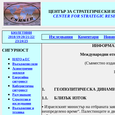
ЦЕНТЪР ЗА СТРАТЕГИЧЕСКИ 
CENTER FOR STRATEGIC RESE
БЮЛЕТИНИ
Изследвания
Коментари
Нови
2018/19
/20/21/22/
23/24/25
ИНФОРМАЦ
СИГУРНОСТ
Международни отн
НАТО и ЕС
(Съвместно изда
Въоържени сили
Асиметрични
заплахи
Енергийна
сигурност
Кибернетична
1.
ГЕОПОЛИТИЧЕСКА ДИНАМИ
сигурност
Разузнаване
1.1.
БЛИЗЪК ИЗТОК
Стратегии
и
изследвания
▪ Израелският министър на отбраната зая
Въоържение и
неопределено време“. Палестинците и дв
техника