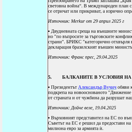
Преизбирането на Тръмп заплашва „края 
световна война“. В международен план с
се отричат ​​или прикриват, а изрично оп
Източник:
Merkur
от 29 април 2025 г
▪ Двудневната среща на външните минис
но "по въпросите за търговските конфли
страни". БРИКС "категорично отхвърля в
декларация бразилският външен минист
Източник: Франс прес, 29.04.2025
5.
БАЛКАНИТЕ В УСЛОВИЯ НА
▪ Президентът
Александър Вучич
обяви к
подкрепа на новооснованото "Движение з
от страната и от чужбина да разрушат на
Източник: Дойче веле, 19.04.2025
▪ Върховният представител на ЕС по вън
Съветът на ЕС е решил да предостави н
милиона евро за армията ѝ.