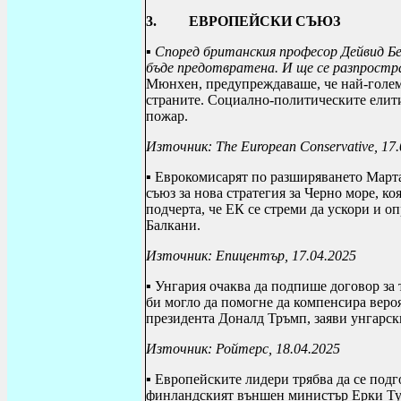
3.
ЕВРОПЕЙСКИ СЪЮЗ
▪
Според британския професор Дейвид Б
бъде предотвратена. И ще се разпростра
Мюнхен, предупреждаваше, че най-големи
страните. Социално-политическите елити
пожар.
Източник:
The European Conservative
, 17
▪ Еврокомисарят по разширяването Март
съюз за нова стратегия за Черно море, к
подчерта, че ЕК се стреми да ускори и о
Балкани.
Източник: Епицентър, 17.04.2025
▪ Унгария очаква да подпише договор за
би могло да помогне да компенсира веро
президента Доналд Тръмп, заяви унгарс
Източник: Ройтерс, 18.04.2025
▪
Европейските лидери трябва да се подго
финландският външен министър Ерки Туом