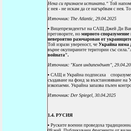
Нека си признаем истината.“
Той напом
с нея - не искам да се нагърбвам с нея. Т
Източник:
The Atlantic
, 29.04.2025
▪ Вицепрезидентът на САЩ Джей Ди Ванс
преговорите, но
мирното споразумение 
невероятно разочарован от украинците
Той изрази увереност, че
Украйна няма д
върне окупираните територии със сила."А
войната".
Източник: "Киев индипендънт", 29.04.20
▪ САЩ и Украйна подписаха
споразуме
създаване на фонд за възстановяване на
изкопаеми. Украйна запазва пълен контр
Източник:
Der Spiegel
, 30.04.2025
1.4. РУСИЯ
▪ Руските военни проведоха традиционна
09 май. Публикувани фрагменти от видео