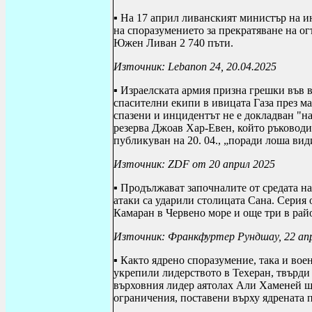
▪ На 17 април ливанският министър на и
на споразумението за прекратяване на ог
Южен Ливан 2 740 пъти.
Източник:
Lebanon
24, 20.04.2025
▪ Израелската армия призна грешки във в
спасителни екипи в ивицата Газа през ма
спазени и инцидентът не е докладван "на
резерва Джоав Хар-Евен, който ръководи 
публикуван на 20. 04., „поради лоша ви
Източник:
ZDF
от 20 април 2025
▪ Продължават започналите от средата 
атаки са ударили столицата Сана. Серия 
Камаран в Червено море и още три в рай
Източник: Франкфуртер Рундшау, 22 апр
▪ Както ядрено споразумение, така и во
укрепили лидерството в Техеран, твърд
върховния лидер аятолах Али Хаменей ще
ограничения, поставени върху ядрената 