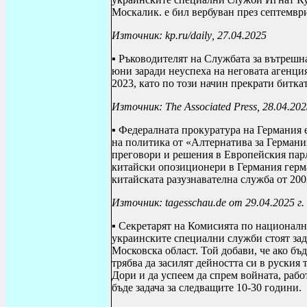
Москалик. е бил вербуван през септември 
Източник:
kp
.
ru
/
daily
, 27.04.2025
▪ Ръководителят на Службата за вътрешна
юни заради неуспеха на неговата агенци
2023, като по този начин прекрати биткат
Източник:
The Associated Press
, 28.04.20
▪ Федералната прокуратура на Германия
на политика от «Алтернатива за Германи
преговори и решения в Европейския парл
китайски опозиционери в Германия герм
китайската разузнавателна служба от 2002
Източник:
tagesschau
.
de
от 29.04.2025 г.
▪ Секретарят на Комисията по националн
украинските специални служби стоят зад
Московска област. Той добави, че ако бъ
трябва да засилят дейността си в руския
Дори и да успеем да спрем войната, рабо
бъде задача за следващите 10-30 години.