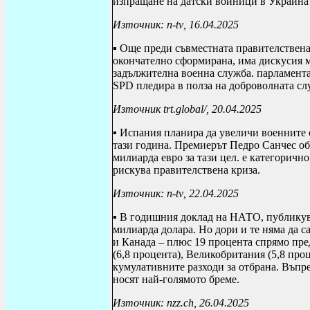
изпращане на датски войници в Украйна з
Източник:
n
-
tv
, 16.04.2025
▪ Още преди съвместната правителствен
окончателно сформирана, има дискусия 
задължителна военна служба. парламент
SPD
пледира в полза на доброволната сл
Източник
trt
.
global
/, 20.04.2025
▪ Испания планира да увеличи военните 
тази година. Премиерът Педро Санчес об
милиарда евро за тази цел. е категоричн
рискува правителствена криза.
Източник:
n
-
tv
, 22.04.2025
▪ В годишния доклад на НАТО, публикуван
милиарда долара. Но дори и те няма да с
и Канада – плюс 19 процента спрямо пре
(6,8 процента), Великобритания (5,8 про
кумулативните разходи за отбрана. Въпр
носят най-голямото бреме.
Източник:
nzz
.
ch
, 26.04.2025