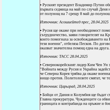
▪ Руският президент Владимир Путин обя
първата седмица на май по случай Деня 
от полунощ на 7 срещу 8 май до полунощ
Източник: Асошиейтед прес, 28.04.2025
▪ Русия ще окаже при необходимост помо
сътрудничество, заяви говорителят на 
които помогнаха за освобождаването на 
тези военни", отбеляза Песков. По дого
оказват значителна помощ една на друга.
Източник: ТАСС 28.04.2025
▪ Севернокорейският лидер Ким Чен Ун з
"Войната между Русия и Украйна задейств
че Северна Корея трябва да окаже военна
нищо против. Политолозите смятат, че то
Източник: Царьград, 28.04.2025
▪ Бойци от Дания и Колумбия ще бъдат съ
Главна прокуратура. Чужденците са обв
границата и контрабанда на оръжие и бо