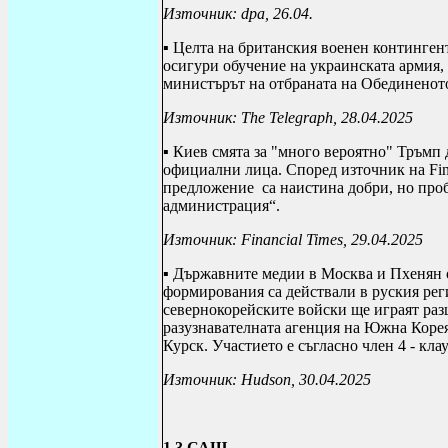
Източник:
dpa
, 26.04.
▪ Целта на британския военен контингент
осигури обучение на украинската армия, 
министърът на отбраната на Обединенот
Източник:
The Telegraph
, 28.04.2025
▪ Киев смята за "много вероятно" Тръмп 
официални лица. Според източник на
Fi
предложение
са наистина добри, но про
администрация“.
Източник:
Financial Times
, 29.04.2025
▪ Държавните медии в Москва и Пхенян 
формирования са действали в руския рег
севернокорейските войски ще играят раз
разузнавателната агенция на Южна Корея,
Курск. Участието е съгласно член 4 - кла
Източник:
Hudson
, 30.04.2025
1.3.САЩ