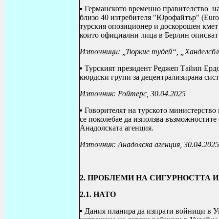
▪ Германското временно правителство
на
близо 40 изтребителя "Юрофайтър" (
Euro
турския опозиционер и доскорошен кмет
които официални лица в Берлин описват 
Източници: „Тюркие тудей“, „Ханделсбл
▪ Турският президент Реджеп Тайип Ердо
кюрдски групи за децентрализирана сист
Източник: Ройтерс, 30.04.2025
▪ Говорителят на турското министерство 
се поколебае да използва възможностите 
Анадолската агенция.
Източник: Анадолска агенция, 30.04.2025
2.
ПРОБЛЕМИ НА СИГУРНОСТТА И
2.1. НАТО
▪ Дания планира да изпрати войници в Ук