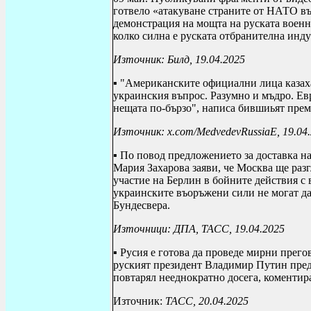
готвело «атакуване страните от НАТО въ
демонстрация на мощта на руската военн
колко силна е руската отбранителна инду
Източник: Билд, 19.04.2025
▪ "Американските официални лица казаха
украинския въпрос. Разумно и мъдро. Ев
нещата по-бързо", написа бившиьят прем
Източник:
x
.
com
/
MedvedevRussiaE
, 19.04
▪ По повод предложението за доставка н
Мария Захарова заяви, че Москва ще раз
участие на Берлин в бойните действия с 
украинските въоръжени сили не могат да 
Бундесвера.
Източници: ДПА, ТАСС, 19.04.2025
▪ Русия е готова да проведе мирни прего
руският президент Владимир Путин пред
повтарял нееднократно досега, коментир
Източник:
ТАСС, 20.04.2025