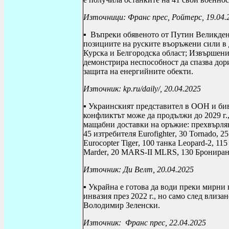
Източници: Франс прес, Ройтерс, 19.04.
▪
Въпреки обявеното от Путин Великден
позициите на руските въоръжени сили в 
Курска и Белгородска област; Извършени
демонстрира неспособност да спазва дор
защита на енергийните обекти.
Източник:
kp
.
ru
/
daily
/, 20.04.2025
▪ Украинският представител в ООН и би
конфликтът може да продължи до 2029 г.,
мащабни доставки на оръжие: прехвърляне
45 изтребителя
Eurofighter
, 30
Tornado
, 2
Eurocopter Tiger
, 100 танка
Leopard
-2, 11
Marder
, 20
MARS
-
II MLRS
, 130 Бронир
Източник: Ди Велт, 20.04.2025
▪ Украйна е готова да води преки мирни 
инвазия през 2022 г., но само след влиза
Володимир Зеленски.
Източник:
Франс прес, 22.04.2025