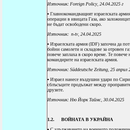
Източник:
Foreign Policy
, 24.04.2025 г
▪ Главнокомандващият израелската арми
операции в ивицата Газа, ако заложници
не бъдат освободени скоро.
Източник:
n
-
tv
, 24.04.2025
▪ Израелската армия (
IDF
) започна да п
бойни самолети и складове за отровен газ
повече заплаха в скоро време. Те повече 
командирите на израелската армия.
Източник:
S
ü
ddeutsche Zeitung
, 25 април 
▪ Израел нанесе въздушни удари по Сири
сблъсъците продължат между проправите
друзите.
Източник: Ню Йорк Таймс, 30.04.2025
1.2.
ВОЙНАТА В УКРАЙНА
▪ С удължаването на военното положение