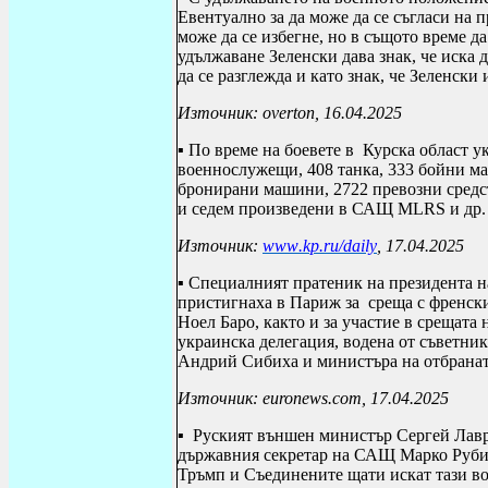
Евентуално за да може да се съгласи на 
може да се избегне, но в същото време д
удължаване Зеленски дава знак, че иска 
да се разглежда и като знак, че Зеленски
Източник:
overton
, 16.04.2025
▪ По време на боевете в
Курска област у
военнослужещи, 408 танка, 333 бойни ма
бронирани машини, 2722 превозни средс
и седем произведени в САЩ
MLRS
и др.
Източник:
www
.
kp
.
ru
/
daily
, 17.04.2025
▪ Специалният пратеник на президента 
пристигнаха в Париж за
среща с френск
Ноел Баро, както и за участие в срещата
украинска делегация, водена от съветн
Андрий Сибиха и министъра на отбранат
Източник:
euronews
.
com
, 17.04.2025
▪
Руският външен министър Сергей Лавро
държавния секретар на САЩ Марко Рубио
Тръмп и Съединените щати искат тази во