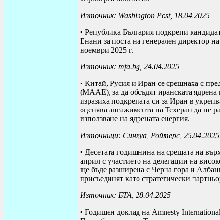
Източник:
Washington Post
, 18.04.2025
▪ Република България подкрепи кандидат
Енани за поста на генерален директор н
ноември 2025 г.
Източник:
mfa
.
bg
, 24.04.2025
▪ Китай, Русия и Иран се срещнаха с пр
(МААЕ), за да обсъдят иранската ядрена
изразиха подкрепата си за Иран в укреп
оценява ангажимента на Техеран да не р
използване на ядрената енергия.
Източници: Синхуа, Ройтерс, 25.04.2025
▪ Десетата годишнина на срещата на върх
април с участието на делегации на висо
ще бъде разширена с Черна гора и Албан
присъединят като стратегически партньо
Източник: БТА, 28.04.2025
▪ Годишен доклад на
Amnesty Internationa