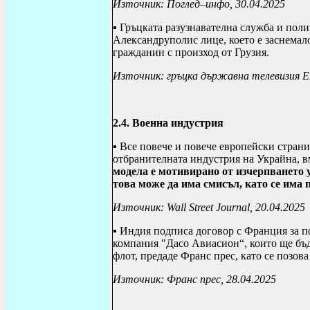
Източник: Поглед–инфо, 30.04.2025
▪ Гръцката разузнавателна служба и пол
Александруполис лице, което е заснемал
гражданин с произход от Грузия.
Източник: гръцка държавна телевизия ЕР
2.4. Военна индустрия
▪ Все повече и повече европейски стран
отбранителната индустрия на Украйна, в
модела е мотивирано от изчерпването 
това може да има смисъл, като се има 
Източник:
Wall Street Journal
, 20.04.2025
▪ Индия подписа договор с Франция за 
компания "Дасо Авиасион“, които ще бъ
флот, предаде Франс прес, като се позов
Източник: Франс прес, 28.04.2025