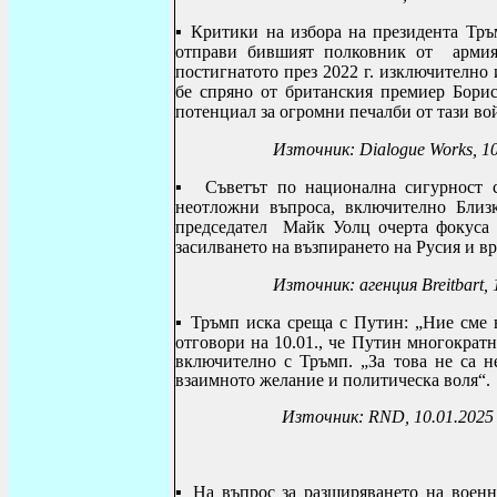
▪
Критики на избора на президента Тр
отправи бившият полковник от армия
постигнатото през 2022 г. изключително
бе спряно от британския премиер Бори
потенциал за огромни печалби от тази во
Източник:
Dialogue Works
, 1
▪ Съветът по национална сигурност с
неотложни въпроса, включително Близк
председател Майк Уолц очерта фокуса 
засилването на възпирането на Русия и в
Източник: агенция
Breitbart
,
▪
Тръмп иска среща с Путин: „Ние сме 
отговори на 10.01., че Путин многократ
включително с Тръмп. „За това не са н
взаимното желание и политическа воля“.
Източник:
RND,
10.01.2025
▪
На въпрос за разширяването на воен