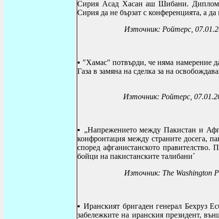
Сирия Асад Хасан аш Шибани. Диплома
Сирия да не бързат с конференцията, а да
Източник: Ройтерс, 07.01.
▪
"Хамас" потвърди, че няма намерение да
Газа в замяна на сделка за на освобо
Източник: Ройтерс, 07.01.2
▪
„Напрежението между Пакистан и Афга
конфронтация между страните досега, па
според афганистанското правителство. 
бойци на пакистанските талибани
´
Източник: The Washington Po
▪
Иранският бригаден генерал Бехруз Ес
забележките на иранския президент, вън