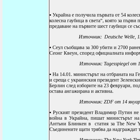
▪
Украйна е получила първата от 54 коле
колесна гаубица в света“, която за първи
предаване на първите шест гаубици се със
Източник: Deutsche Welle, 1
▪
Сеул съобщава за 300 убити и 2700 ран
Сеонг Квеун, според официалната инфор
Източник: Tagesspiegel от 1
▪
На 14.01. министърът на отбраната на 
и среща с украинския президент Зеленски
Берлин след изборите на 23 февруари, по
остава ангажирана и активна.
Източник: ZDF от 14 януари
▪
Руският президент Владимир Путин не е
война в Украйна, пишат министърът н
Антъни Блинкен в статия за The New Yo
Съединените щати трябва да надграждат т
Източник:
The New York Tim