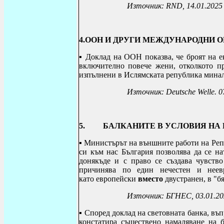
Източник:
RND, 14.01.2025
4.ООН И ДРУГИ МЕЖДУНАРОДНИ 
▪
Доклад на ООН показва, че броят на ек
включително повече жени, отколкото пр
изпълнени в Ислямската република минал
Източник:
Deutsche Welle. 0
5. БАЛКАНИТЕ В УСЛОВИЯ НА 
▪ Министърът на външните работи
на Ре
си към нас България позволява да се на
донякъде и с право се създава чувство
причинява по един нечестен и неев
като
европейски
вместо
двустранен
,
в "б
Източник: БГНЕС, 03.01.20
▪ Според доклад на световната банка, въ
констатира съществено намаляване на бе