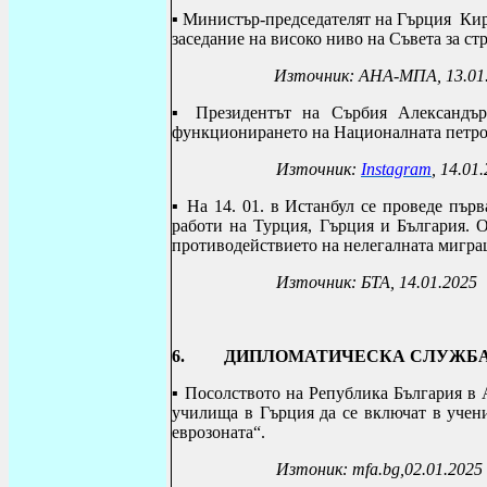
▪ М
инистър-председателят на Гърция Кир
заседание на високо ниво на Съвета за с
Източник: АНА-МПА, 13.01
▪
Президентът на Сърбия Александъ
функционирането на Националната петро
Източник:
Instagram
, 14.01
▪ На 14. 01. в Истанбул се проведе
първ
работи на Турция, Гърция и България. О
противодействието на нелегалната миграц
Източник: БТА, 14.01.2025
6. ДИПЛОМАТИЧЕСКА СЛУЖБ
▪
Посолството на Република България в 
училища в Гърция да се включат в учени
еврозоната“.
Изтоник:
mfa.bg
,02.01.2025