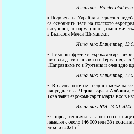
Източник:
Handelsblatt vom
▪ Подкрепа на Украйна и сериозно подоб
са основните цели на полското европред
сигурност, информационна, икономическа
в България Мачей Шимански.
Източник: Епицентър, 13.01.
▪ Бившият френски еврокомисар Тиери 
позволи да го направи и в Германия, ако
„Направихме го в Румъния и очевидно ще 
Източник: Епицентър, 13.0
▪ В следващите пет години може да се 
напреднали са
Черна гора
и
Албания
, 
Това заяви еврокомисарят Марта Кос в и
Източник: БТА, 14.01.2025
▪
Според агенцията за защита на границит
намалял с около 146 000 или 38 процента 
ниво от 2021 г
´