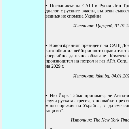
▪ Посланикът на САЩ в Русия Лин Тре
диалог с руските власти, въпреки същес
веднъж не спомена Украйна.
Източник: Царград, 01.01.2
▪
Новоизбраният президент на САЩ Дона
като обвинил лейбъристкото правителство
енергийно данъчно облагане.
Коментар
производител на петрол и газ
APA Corp
.
на 2029 г.
Източник:
fakti
.
bg
, 04.01.20
▪
Ню Йорк Таймс припомня, че Антъни 
случи руската агресия, започвайки през 
много оръжия на Украйна, за да сме сиг
защитят“.
Източник: The New York Times от