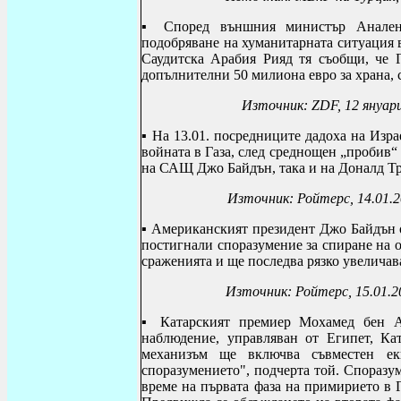
▪ Според външния министър Аналена
подобряване на хуманитарната ситуация 
Саудитска Арабия Рияд тя съобщи, че 
допълнителни 50 милиона евро за храна,
Източник:
ZDF, 12 януари
▪ На 13.01.
посредниците дадоха на Изра
войната в Газа, след среднощен „пробив“
на САЩ Джо Байдън, така и на Доналд Т
Източник: Ройтерс, 14.01.
▪ Американският президент Джо Байдън о
постигнали споразумение за спиране на о
сраженията и ще последва рязко увеличав
Източник: Ройтерс, 15.01.2
▪ Катарският премиер Мохамед бен А
наблюдение, управляван от Египет, К
механизъм ще включва съвместен ек
споразумението", подчерта той. Споразу
време на първата фаза на примирието в Г