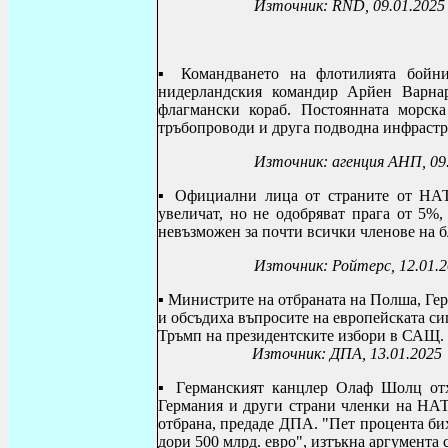
Източник:
RND, 09.01.2025
▪
Командването на
флотилията бойн
нидерландския командир Арйен Варна
флагмански кораб. Постоянната морск
тръбопроводи и друга подводна инфрастр
Източник: агенция АНП, 09
▪
Официални лица от страните от НАТО 
увеличат, но не одобряват прага от 5%
невъзможен за почти всички членове на б
Източник: Ройтерс, 12.01.
▪
Министрите на отбраната на Полша, Гер
и обсъдиха въпросите на европейската си
Тръмп на президентските избори в САЩ.
Източник: ДПА, 13.01.2025
▪ Г
ерманският канцлер Олаф Шолц от
Германия и други страни членки на НАТ
отбрана, предаде ДПА. "Пет процента би
дори 500 млрд. евро", изтъкна аргумента