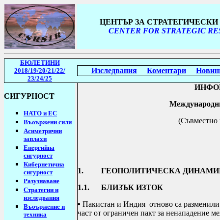
ЦЕНТЪР ЗА СТРАТЕГИЧЕСК
CENTER FOR STRATEGIC RE
БЮЛЕТИНИ
Изследвания
Коментари
Новин
2018/19
/20/21/22/
23/24/25
ИНФО
СИГУРНОСТ
Международни
НАТО и ЕС
(Съвместно 
Въоържени сили
Асиметрични
заплахи
Енергийна
сигурност
Кибернетична
1. ГЕОПОЛИТИЧЕСКА ДИНАМИК
сигурност
Разузнаване
1.1. БЛИЗЪК ИЗТОК
Стратегии
и
изследвания
▪
Пакистан и Индия отново са разменили
Въоържение и
част от ограничен пакт за ненападение м
техника