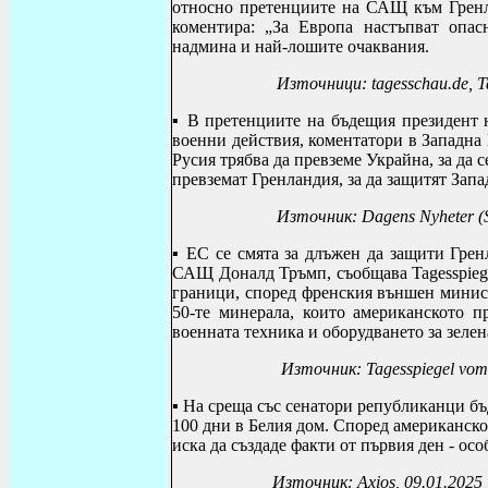
относно претенциите на САЩ към Гренл
коментира: „За Европа настъпват опа
надмина и най-лошите очаквания.
Източници: tagesschau.de, T
▪
В претенциите на бъдещия президент
военни действия, коментатори в Западна 
Русия трябва да превземе Украйна, за да 
превземат Гренландия, за да защитят Зап
Източник: Dagens Nyheter (S
▪
ЕС се смята за длъжен да защити Грен
САЩ Доналд Тръмп, съобщава Tagesspieg
граници, според френския външен минис
50-те минерала, които американското п
военната техника и оборудването за зелен
Източник:
Tagesspiegel vom
▪
На среща със сенатори републиканци бъ
100 дни в Белия дом.
Според американскот
иска да създаде факти от първия ден - ос
Източник: Axios, 09.01.2025