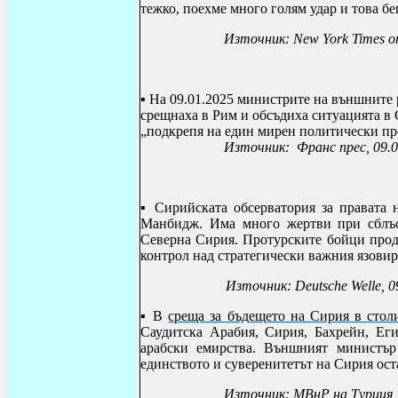
тежко, поехме много голям удар и това б
Източник: New York Times о
▪ На 09.01.2025 министрите на външните
срещнаха в Рим и обсъдиха ситуацията в
„подкрепя на един мирен политически пр
Източник: Франс прес, 09.0
▪
Сирийската обсерватория за правата 
Манбидж. Има много жертви при сблъ
Северна Сирия.
Протурските бойци прод
контрол над стратегически важния язови
Източник:
Deutsche Welle, 0
▪ В
среща за бъдещето на Сирия в стол
Саудитска Арабия, Сирия, Бахрейн, Ег
арабски емирства. Външният министър
единството и суверенитетът на Сирия ост
Източник: МВнР на Турция, 