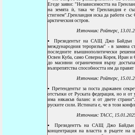
Егеде заяви: "Независимостта на Гренлан
на земята ѝ, така че Гренландия е съ
стигнем".Гренландия иска да работи със
арктическия остров.
Източник: Ройтерс, 13.01.
▪
Президентът на САЩ Джо Байдън о
международния тероризъм" - в замяна с
последните външнополитически решен
Освен Куба, само Северна Корея, Иран и
до масивни ограничения върху достъпа
възпрепятства способността им да правят 
Източник: Ройтерс, 15.01.
▪ Претендентът за поста държавен секре
отстъпки от Руската федерация, но и от
има някакъв баланс и от двете страни
руските сили. Истината е, че в този конф
Източник: ТАСС, 15.01.202
▪ Президенттъ на САЩ Джо Байдън в
концентрация на властта в ръцете на ш