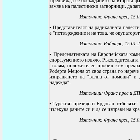
Предвижда се обсъждането на втората фа
замяна на палестински затворници, да зап
Източник: Франс прес, 15.0
▪ Представителят на радикалната палест
е "потвърждение и на това, че окупаторът
Източник: Ройтерс, 15.01.
▪ Председателката на Европейската ком
споразумението изцяло. Ръководителката
"голям, положителен пробив към прекра
Роберта Мецола от своя страна го нарече
изпращането на "вълна от помощи" и д
надежда".
Изтоници:
Франс прес и ДП
▪ Турският президент Ердоган отбеляза: 
излекува раните си и да се изправи на кр
Източник: Франс прес, 15.0