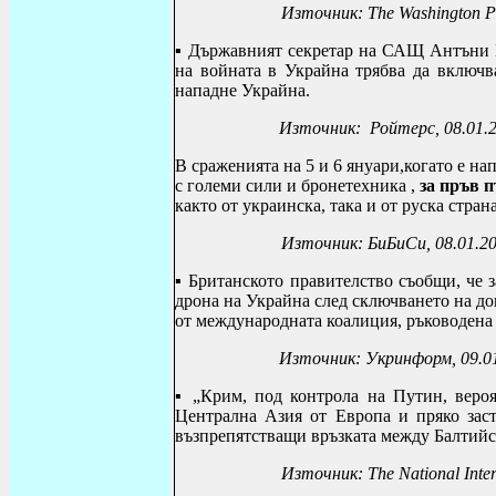
Източник:
The Washington P
▪
Държавният секретар на САЩ Антъни Бл
на войната в Украйна трябва да включв
нападне Украйна.
Източник:
Ройтерс, 08.01.
В сраженията на 5 и 6 януари,когато е на
с големи сили и бронетехника ,
за пръв п
както от украинска, така и от руска страна
Източник: БиБиСи, 08.01.2
▪
Британското правителство съобщи, че 
дрона на Украйна след сключването на до
от международната коалиция, ръководена
Източник: Укринформ, 09.0
▪ „
Крим, под контрола на Путин, вероя
Централна Азия от Европа и пряко за
възпрепятстващи връзката между Балтийс
Източник: The National Inter