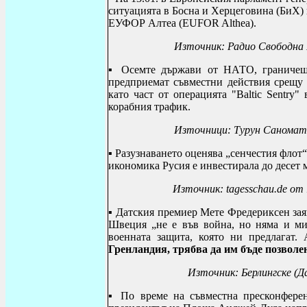
ситуацията в Босна и Херцеговина (БиХ) 
ЕУФОР Алтеа (
EUFOR Althea
).
Източник: Радио Свободна 
▪
Осемте държави от НАТО, граничещ
предприемат съвместни действия срещу 
като част от операцията "Baltic Sentry
корабния трафик.
Източници:
Турун Саномат 
▪
Разузнаването оценява „сенчестия флот“
икономика Русия е инвестирала до десет 
Източник: tagesschau.de от 
▪
Датския премиер Мете Фредериксен зая
Швеция „не е във война, но няма и ми
военната защита, която ни предлагат.
Гренландия, трябва да им бъде позволе
Източник:
Берлингске (Д
▪
По време на съвместна пресконфере