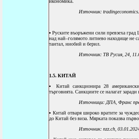
икономика.
Източник: tradingeconomics.
▪ Руските въоръжени сили превзеха град 
над най–голямото литиево находище не са
тантал, ниобий и берил.
Източник: ТВ Русия, 24, 11.
1.5. КИТАЙ
▪
Китай санкционира 28 американски
търговията.
Санкциите се налагат заради
Източници: ДПА, Франс пре
▪
Китай отваря широко вратите за чужде
до Китай без виза.
Мярката показва първо
Източник:
nzz.ch, 03.01.202