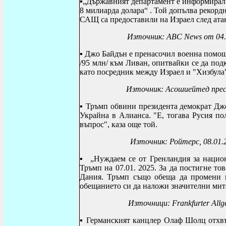
▪
„Държавният департамент е информирал 
8 милиарда долара“ . Той допълва рекорд
САЩ са предоставили на Израел след атаки
Източник: ABC News от 04.0
▪ Джо Байдън е пренасочил военна помощ 
/95 млн/ към Ливан, опитвайки се да под
като посредник между Израел и "Хизбула
Източник: Асошиейтед прес,
▪ Тръмп обвини президента демократ Дж
Украйна в Алианса. "Е, тогава Русия по
въпрос", каза още той.
Източник: Ройтерс, 08.01.
▪
„Нуждаем се от Гренландия за национ
Тръмп на 07.01. 2025. За да постигне то
Дания.
Тръмп също обеща да промени 
обещанието си да наложи значителни мит
Източници:
Frankfurter Allg
▪
Германският канцлер Олаф Шолц отхвъ