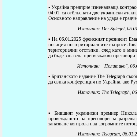
▪ Украйна предприе изненадваща контрао
04.01. са отблъснати две украински атак
Основното направление на удара е градче
Източник:
Der Spiegel
, 05.0
▪ На 06.01.2025
френският президент Ема
позиция по териториалните въпроси.Това
териториални отстъпки, след като в мин
да бъде запазена при всякакви преговори 
Източник: "Политико", 06.
▪
Британското издание
The Telegraph
съоб
да свика конференция по Украйна, ако Р
Източник:
The Telegraph
, 0
▪ Б
ившият украински премиер Никола
провеждането на преговори за разрешав
запазване контрола над „огромните потоц
Източник:
Telegram
, 06.01.