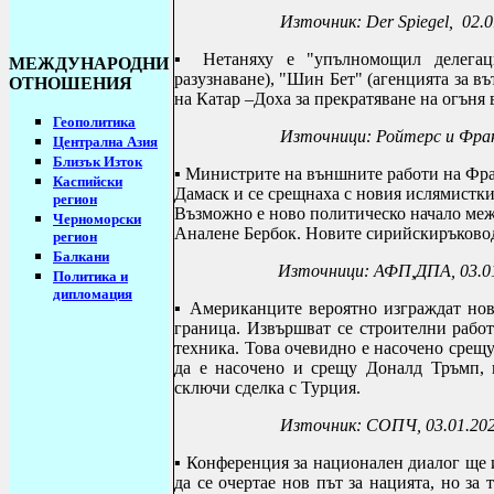
Източник:
Der Spiegel, 02.
▪ Нетаняху е "упълномощил делегаци
МЕЖДУНАРОДНИ
разузнаване), "Шин Бет" (агенцията за в
ОТНОШЕНИЯ
на Катар –Доха за прекратяване на огъня 
Геополитика
Източници: Ройтерс и Франс
Централна Азия
Близък Изток
▪ Министрите на външните работи на Фр
Каспийски
Дамаск и се срещнаха с новия ислямистки
регион
Възможно е ново политическо начало меж
Черноморски
Аналене Бербок. Новите сирийскиръководи
регион
Балкани
Източници: АФП,ДПА, 03.0
Политика и
дипломация
▪
А
мериканците вероятно изграждат нов
граница. Извършват се строителни рабо
техника. Това очевидно е насочено срещ
да е насочено и срещу Доналд Тръмп, 
сключи сделка с Турция.
Източник: СОПЧ, 03.01.20
▪ Конференция за национален диалог ще и
да се очертае нов път за нацията, но за