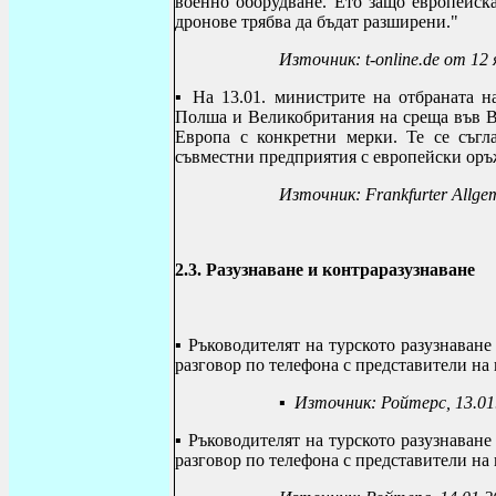
военно оборудване. Ето защо европейск
дронове трябва да бъдат разширени."
Източник: t-online.de от 12 
▪
На 13.01. министрите на отбраната н
Полша и Великобритания на среща във В
Европа с конкретни мерки. Те се съгл
съвместни предприятия с европейски оръ
Източник: Frankfurter Allgem
2.3. Разузнаване и контраразузнаване
▪
Ръководителят на турското разузнаване 
разговор по телефона с представители на
▪
Източник: Ройтерс, 13.01
▪ Ръководителят на турското разузнаване
разговор по телефона с представители на