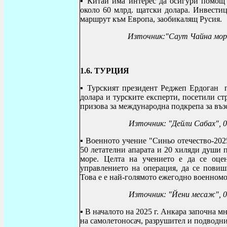
▪ Китай има интерес да осигури помощ 
около 60 млрд. щатски долара. Инвестиц
маршрут към Европа, заобикалящ Русия.
Източник:"Саут Чайна морн
1.6.
ТУРЦИЯ
▪ Турският президент Реджеп Ердоган п
долара и турските експерти, посетили стр
призова за международна подкрепа за въз
Източник:
"Дейли Сабах", 0
▪
Военното учение "Синьо отечество-202
50 летателни апарата и 20 хиляди души 
море. Целта на учението е да се оце
управлението на операция, да се повиш
Това е е най-голямото ежегодно военномо
Източник: "Йени месаж"
, 
▪
В началото на 2025 г. Анкара започна 
на самолетоносач, разрушител и подводн