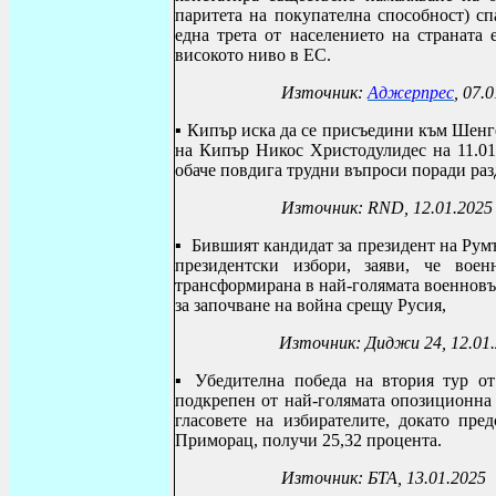
паритета на покупателна способност) сп
една трета от населението на страната 
високото ниво в ЕС.
Източник:
Аджерпрес
, 07.
▪
Кипър иска да се присъедини към Шенге
на Кипър Никос Христодулидес на 11.01
обаче повдига трудни въпроси поради раз
Източник:
RND, 12.01.2025
▪
Бившият кандидат за президент на Рум
президентски избори, заяви, че вое
трансформирана в най-голямата военновъ
за започване на война срещу Русия,
Източник: Диджи 24, 12.01
▪ У
бедителна победа на втория тур о
подкрепен от най-голямата опозиционна
гласовете на избирателите, докато пр
Приморац, получи 25,32 процента.
Източник: БТА, 13.01.2025