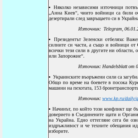
▪ Няколко независими източници потвър
„Анна Киев“, чиито войници са били о
дезертирали след завръщаето си в Украйн
Източник:
Telegram
, 06.01
▪ Президентът Зеленски отбеляза:
Важе
силните си части, а също и войници от 
всички тези сили в другите ни области, 
или Запорожие“.
Източник: Handelsblatt от 0
▪
Украинските въоръжени сили са загубил
Общо по време на боевете в посока Курс
машини на пехотата, 153 бронетранспорт
Източник:
www
.
kp
.
ru
/
daily
/
▪
Начинът, по който този конфликт ще бъ
доверието в Съединените щати и Организ
на Украйна. Едно оттегляне сега би оз
издръжливост и че техните обещания идв
изборите.