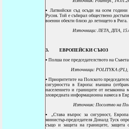
Източник: Ройтерс, 14.01.2
▪ Латвийски съд осъди на осем години
Русия. Той е събирал обществено достъп
военни обекти близо до летището в Рига.
Източници: ЛЕТА, ДПА, 15.
3. ЕВРОПЕЙСКИ СЪЮЗ
▪
Полша пое председателството на Съвета
Източници: POLITYKA (PL), HOSP
▪
Приоритетите на Полското председателс
сигурността в Европа: външна (отбран
населението и границите от незаконна 
зловредната информационна намеса в Евро
Източник: Посолтво на Пол
▪
„Става въпрос за сигурност, Европа
министър-председателя Доналд Туск опред
също и защита на границите, защита 