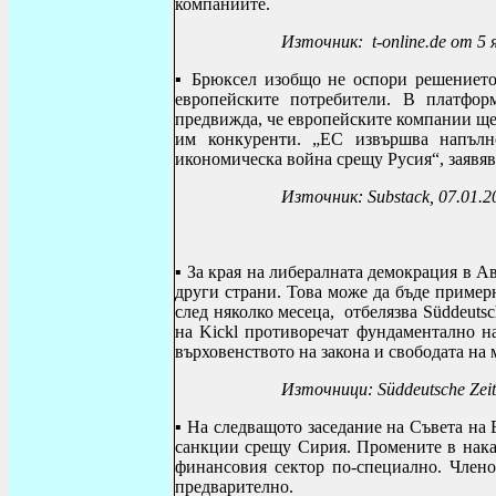
компаниите
.
Източник: t-online.de от 5 
▪
Брюксел изобщо не оспори решението 
европейските потребители. В платфо
предвижда, че европейските компании ще 
им конкуренти. „ЕС извършва напълн
икономическа война срещу Русия“, заявя
Източник:
Substack
, 07.01.2
▪
За края на либералната демокрация в А
други страни. Това може да бъде пример
след няколко месеца, отбелязва Süddeuts
на Kickl противоречат фундаментално на
върховенството на закона и свободата н
Източници: Süddeutsche Zei
▪
На следващото заседание на Съвета на 
санкции срещу Сирия
.
Промените в нака
финансовия сектор по-специално. Члено
предварително.