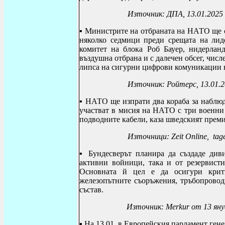
Източник: ДПА, 13.01.2025
▪
Министрите на отбраната на НАТО ще се
няколко седмици преди срещата на лид
комитет на блока Роб Бауер, нидерлан
въздушна отбрана и с далечен обсег, чис
липса на сигурни цифрови комуникации н
Източник: Ройтерс, 13.01.
▪
НАТО ще изпрати два кораба за наблю
участват в мисия на НАТО с три военни 
подводните кабели, каза шведският прем
Източници: Zeit Online, tag
▪
Бундесверът планира да създаде диви
активни войници, така и от резервист
Основната й цел е да осигури крити
железопътните съоръжения, тръбопровод
състав.
Източник: Мerkur от 13 яну
▪
На 13.01. в Европейския парламент ге