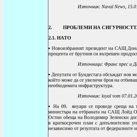
Източник: Naval News, 15.0
2.
ПРОБЛЕМИ НА СИГУРНОСТТ
2.1. НАТО
▪ Новоизбраният президент на САЩ Донал
процента от брутния си вътрешен продукт
Източници: Франс прес и Д
▪
Депутати от Бундестага обсъждат нов мо
който може да се увеличи броя на отбиващ
необходимата инфраструктура.
Източник:
loyal vom 07.01.
▪
На 09. януари се проведе среща на 
министъра на отбраната на САЩ Лойд 
Остин обеща на Володимир Зеленски д
в краткосрочен план с допълнителни упр
независимо от резултата от федералните 