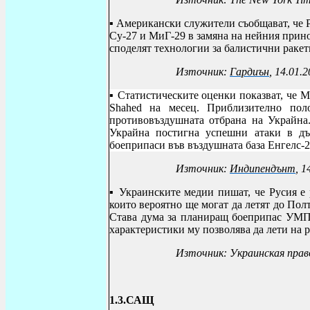
▪
Американски служители съобщават, че Р
Су-27 и МиГ-29 в замяна на нейния прин
споделят технологии за балистични ракет
Източник:
Гардиън
,
14.01.2
▪
Статистическите оценки показват, че М
Shahed на месец.
Приблизително пол
противовъздушната отбрана на Украйна
Украйна постигна успешни атаки в дъ
боеприпаси във въздушната база Енгелс-2
Източник:
Индипендънт
, 1
▪
Украинските медии пишат, че
Русия е
които вероятно ще могат да летят до Пол
Става дума за планиращ боеприпас УМПК
характеристики му позволява да лети на р
Източник:
Украинская прав
1.3.САЩ