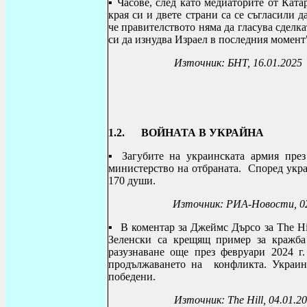
▪ Часове, след като медиаторите от Ката
края си и двете страни са се съгласили 
че правителството няма да гласува сделк
си да изнудва Израел в последния момент
Източник: БНТ, 16.01.2025
1.2. ВОЙНАТА В УКРАЙНА
▪
Загубите на украинската армия пре
министерство на отбраната. Според укра
170 души.
Източник: РИА-Новости, 02
▪
В коментар за
Джеймс Дърсо за The H
Зеленски са крещящ пример за кражба 
разузнаване още през февруари 2024 
продължаването на конфликта. Украин
победени.
Източник:
The Hill, 04.01.2