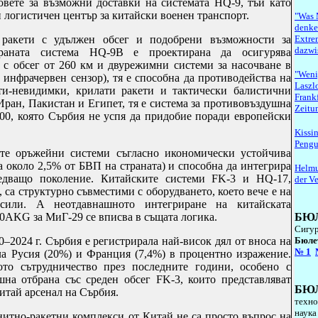
ховете за възможни доставки на системата
HQ
-9, тъй като
н логистичен център за китайски военен транспорт.
"Was 
denken
 ракети с удължен обсег и подобрени възможности за
Extre
dazwi
ираната система
HQ
-9
B
е проектирана да осигурява
 с обсег от 260 км и двурежимни системи за насочване в
"Weni
 инфрачервен сензор), тя е способна да противодейства на
Laszlo
ти-невидимки, крилати ракети и тактически балистични
Frank
Иран, Пакистан и Египет, тя е система за противовъздушна
Zeitu
400, която Сърбия не успя да придобие поради европейски
Kissi
Pengui
те оръжейни системи съгласно икономически устойчива
а около 2,5% от БВП на страната) и способна да интегрира
Helmu
ледващо поколение. Китайските системи
FK
-3 и
HQ
-17,
der V
 са структурно съвместими с оборудването, което вече е на
сили. А неотдавнашното интегриране на китайската
0
AKG
за МиГ-29 се вписва в същата логика.
БЮ
Сигур
–2024 г. Сърбия е регистрирала най-висок дял от вноса на
Б
юле
№
1
ла Русия (20%) и Франция (7,4%) в процентно изражение.
то сътрудничество през последните години, особено с
ушна отбрана със среден обсег
FK
-3, които представляват
БЮ
итай арсенал на Сърбия.
техно
наука
итно-ракетни комплекси от Китай не са просто въпрос на