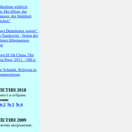
Muslime wirklich
. Der Alltag, die
misten, die Wahrheit
schen"
ger Demokratie wagen" ,
 Trankovits , Verlag der
furter Allgemeinen
ng
nger H. On China. The
n Press, 2011. - 586 p.
t Schmidt: Religion in
erantwortung.
ЛЕТИН
2018
ност и отбрана
тини
:
№
2
№
3
№
4
ЛЕТИН
2009
логии, въоръжение,