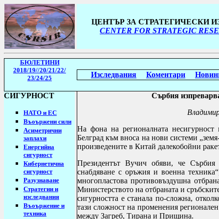
ЦЕНТЪР ЗА СТРАТЕГИЧЕСКИ 
CENTER FOR STRATEGIC RESE
БЮЛЕТИНИ
2018/19
//20/21/22/
Изследвания
Коментари
Новин
23/24/25
СИГУРНОСТ
Сърбия изпреварва
Владими
НАТО и ЕС
Въоържени сили
На фона на регионалната несигурност 
Асиметрични
Белград към вноса на нови системи „земя
заплахи
произведените в Китай далекобойни рак
Енергийна
сигурност
Президентът Вучич обяви, че Сърбия
Кибернетична
сигурност
снабдяване с оръжия и военна техника“
Разузнаване
многопластова противовъздушна отбран
Стратегии
и
Министерството на отбраната и сръбските
изследвания
сигурността е станала по-сложна, отколк
Въоържение и
тази сложност на променения регионален
техника
между Загреб, Тирана и Прищина.