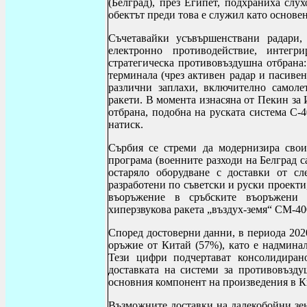
(Белград), през Египет, подхраниха слу
обектът преди това е служил като основе
Съчетавайки усъвършенствани радари,
електронно противодействие, интегр
стратегическа противовъздушна отбрана:
терминала (чрез активен радар и пасивен
различни заплахи, включително самоле
ракети. В момента изнасяна от Пекин за 
отбрана, подобна на руската система С-
натиск.
Сърбия се стреми да модернизира свои
програма (военните разходи на Белград с
остаряло оборудване с доставки от с
разработени по съветски и руски проекти,
въоръжение в сръбските въоръжени 
хиперзвукова ракета „въздух-земя“
CM
-40
Според достоверни данни, в периода 2020
оръжие от Китай (57%), като е надмина
Тези цифри подчертават консолидирано
доставката на системи за противовъзд
основния компонент на произведения в К
Възможните доставки на далекобойни зен