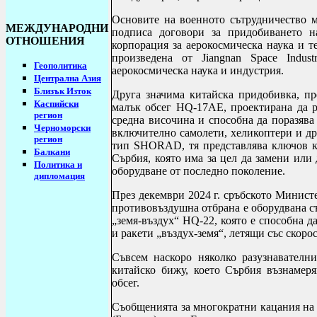
Основите на военното сътрудничество м
МЕЖДУНАРОДНИ
подписа договори за придобиването 
ОТНОШЕНИЯ
корпорация за аерокосмическа наука и т
произведена от
Jiangnan Space Indust
Геополитика
аерокосмическа наука и индустрия.
Централна Азия
Близък Изток
Друга значима китайска придобивка, пре
Каспийски
малък обсег
HQ
-17
AE
, проектирана да 
регион
средна височина и способна да поразява
Черноморски
включително самолети, хеликоптери и др
регион
тип
SHORAD
, тя представлява ключов 
Балкани
Сърбия, която има за цел да замени или
Политика и
оборудване от последно поколение.
дипломация
През декември 2024 г. сръбското Министе
противовъздушна отбрана е оборудвана с
„земя-въздух“
HQ
-22, която е способна д
и ракети „въздух-земя“, летящи със скорос
Съвсем наскоро няколко разузнавателн
китайско бижу, което Сърбия възнамер
обсег.
Съобщенията за многократни кацания на 