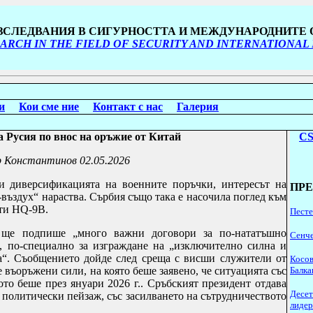
ИЗСЛЕДВАНИЯ В СИГУРНОСТТА И МЕЖДУНАРОДНИТЕ
ARCH IN THE FIELD OF SECURITY AND INTERNATIONAL
и
Кои сме ние
Контакт с нас
Галерия
 Русия по внос на оръжие от Китай
CS
р Константинов
02.05.2026
и диверсификацията на военните поръчки, интересът на
ПР
-въздух“ нараства. Сърбия също така е насочила поглед към
ети
HQ
-9
B
.
Песте
 ще подпише „много важни договори за по-нататъшно
Сенче
, по-специално за изграждане на „изключително силна и
а“. Съобщението дойде след среща с висши служители от
Косов
 въоръжени сили, на която беше заявено, че ситуацията със
Балка
ото беше през януари 2026 г.. Сръбският президент отдава
Десет
 политически пейзаж, със засилването на сътрудничеството
лидер