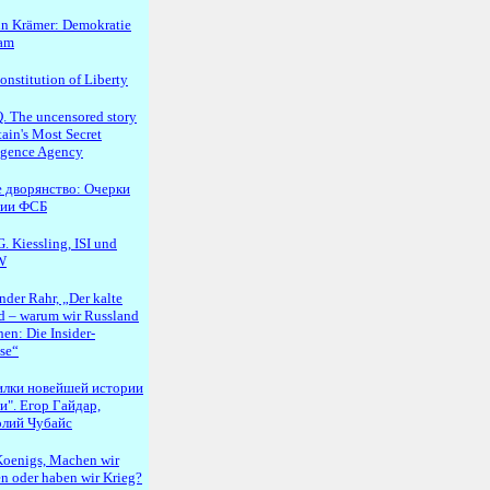
n Krämer: Demokratie
lam
onstitution of Liberty
 The uncensored story
tain's Most Secret
ligence Agency
 дворянство: Очерки
рии ФСБ
. Kiessling, ISI und
W
nder Rahr, „Der kalte
d – warum wir Russland
en: Die Insider-
se“
илки новейшей истории
и". Егор Гайдар,
лий Чубайс
oenigs, Machen wir
en oder haben wir Krieg?