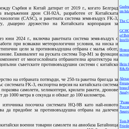
Gudru
ежду Сърбия и Китай датират от 2019 г., когато Белград
im Is
на въоръжения дрон
CH
-92
A
, разработен от Китайската
ехнологии (
CASC
), и ракетната система земя-въздух
FK
-3,
The C
ry
, дъщерно дружество на Китайската корпорация за
GCHQ.
of Bri
з юни 2024 г., включва ракетната система земя-въздух с
Intel
работи при всякакви метеорологични условия, на ниска и
 типични цели за противовъздушна отбрана с малък обсег,
Новое
онове. Еквивалент на руската система Тор-М1 за функции
исто
компонент от многослойната отбранителна архитектура на
 допълни съветските противовъздушни системи с китайско
Hein G
R&A
Alexa
рство на отбраната потвърди, че 250-та ракетна бригада за
Freun
ъс системата
FK
-3, експортна версия на китайската система
brauch
а поразява самолети, хеликоптери, крилати ракети, дронове
Analy
т до 1000 метра в секунда и обхват до 100 километра.
"Разв
и източника посочиха системата
HQ
-9
B
като най-новото
Росси
ява да придобие за противовъздушна отбрана на далечен
Анато
Tom K
китайски военни товарни самолети на авиобаза Батайница
Fried