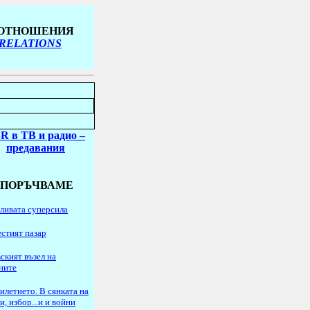
 ОТНОШЕНИЯ
 RELATIONS
R в ТВ
и радио
–
предавания
ЕПОРЪЧВАМЕ
ливата суперсила
стият пазар
ският възел на
ните
илетието. В сянката на
и, избор...и и войни