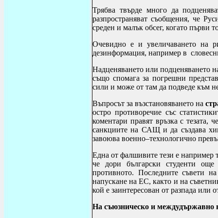
Трябва твърде много да подценяв
разпространяват съобщения, че Руси
среден и малък обсег, когато първи 
Очевидно е и увеличаването на р
дезинформация, например в словесн
Надценяването или подценяването н
също спомага за погрешни предста
сили и може от там да подведе към 
Въпросът за възстановяването на
стр
остро противоречие със статистики
коментари правят връзка с тезата, 
санкциите на САЩ и да създава хи
завоюва военно–технологично превъз
Една от фалшивите тези е например т
че дори български студенти още
противното. Последните съвети н
напускане на ЕС, както и на съветни
кой е заинтересован от разпада или 
На съюзническо и междудържавно 