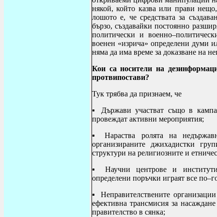
някой, който казва или прави нещо,
лошото е, че средствата за създав
бързо, създавайки постоянно разширя
политически и военно–политическ
военен «изрича» определени думи и
няма да има време за доказване на не
Кои са носители на дезинформац
протвипостави?
Тук трябва да признаем, че
▪ Държави участват също в кампа
провеждат активни мероприятия;
▪ Нараства ролята на недържавн
организираните джихадистки гру
структури на религиозните и етниче
▪ Научни центрове и институти,
определени поръчки играят все по–го
▪ Неправителствените организаци
ефективна трансмисия за насаждан
правителство в сянка;