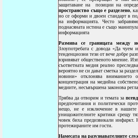
защитаване на позиции на опреде
пространство също е разделено
, к
но се оформи и двоен стандарт в по
на информацията.
Често забравя
поднасяната истина е също манипула
информацията
Размива се границата между ис
Злоупотребата с довода «Да чуем и
тенденциозни тези от вече добре разп
взривяват общественото мнение. Изпо
съответната медия реално преследва
вероятно не си дават сметка за разд
новини» отклонява вниманието о
концентрация на медийна собствено
медиите, несъвършена законова рег
Трябва да отворим и темата за
псевд
предпочитания и политически прот
нещо, не е изключение в нашите 
унищожителните критики срещу тях
човек биха предизвикали инфаркт. 
протежираните им гости.
Намесата на разузнавателните слу