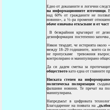
Едно от доказаните и логични следст
на информационните източници
. 
над 60% от гражданите не ползва
новини», а ½–ра променят отношен
обаче означава откъсване и от част
В безкрайния кръговрат от дези
дезинформация постепенно започва 
Някои твърдят, че истерията около 
между 18–29 годишните, които са п
не пропускаме тревожния въпрос,
контролирано и манипулирано общес
Да си дадем сметка за протичащи
обществото
като една от
главните п
Ниската степен на информирано
политическа поляризация
създава
фалшиви новини. Те пречат на пол
манипулирана.
Напредъкът в цифровата техноло
Благодарение на появата на „
дълбо
откриваеми цифрови манипулации на а