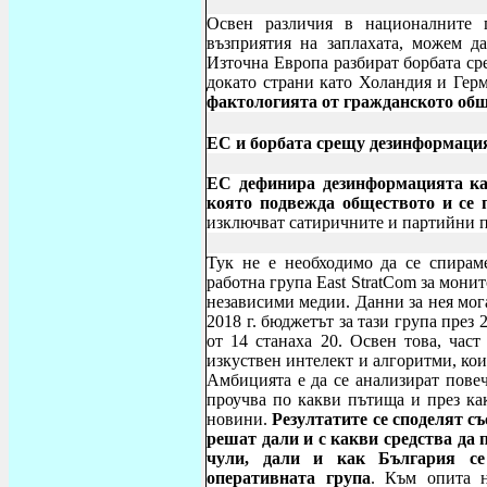
Освен различия в националните 
възприятия на заплахата, можем да
Източна Европа разбират борбата 
докато страни като Холандия и Гер
фактологията от гражданското общ
ЕС и борбата срещу дезинформаци
ЕС дефинира дезинформацията ка
която подвежда обществото и се 
изключват сатиричните и партийни 
Тук не е необходимо да се спираме
работна група East StratCom за мони
независими медии. Данни за нея могат
2018 г. бюджетът за тази група през 
от 14 станаха 20. Освен това, час
изкуствен интелект и алгоритми, кои
Амбицията е да се анализират повеч
проучва по какви пътища и през ка
новини.
Резултатите се споделят с
решат дали и с какви средства да 
чули, дали и как България се
оперативната група
. Към опита н