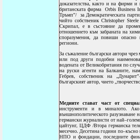
доказателства, както и на фирми и
британската фирма
Orbis Business In
Тръмп”/ за Демократическата парти
чийто собственик
Christopher Steele
Скрипал, е в състояние да проме
отношението към забраната на хим
споразумения, да повиши опасно 
региони.
За съжаление български автори чрез 
или под други подобни наименова
водената от Великобритания по случ
на руски агенти на Балканите, на
Гебрев, собственик на „Дунарит
българският автор, чието „творчество
Медиите стават част от специа
инструменти и в миналото. Ако
външнополитическото разузнаване н
германски журналисти от най–голем
цайтунг, ЦДФ /Втора германска теле
месечно. Десетина години по–късно 
НПО и фондации, последните фина