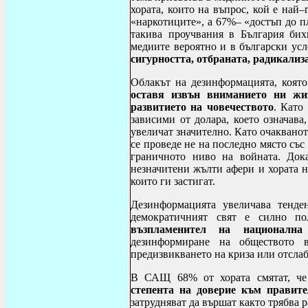
хората, които на въпрос, кой е на
«наркотиците», а 67%– «достъп до пл
такива проучвания в България би
медиите вероятно и в български ус
сигурността, отбраната, радикализ
Облакът на дезинформацията, която
оставя извън вниманието ни жи
развитието на човечеството
. Като
зависими от долара, което означава
увеличат значително. Като очакванот
се проведе не на последно място
със
граничното ниво на
войната
. Док
незначитени жълти афери и хората н
които ги застигат.
Дезинформацията увеличава тенд
демократичният свят е силно п
възпламенител на национална
дезинформиране на обществото 
предизвикването на криза или отсла
В САЩ 68% от хората смятат, че
степента на доверие към правите
затрудняват да вършат както трябва р