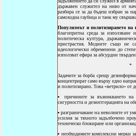
задължението да си служил в армият
държавен служител на ниво от нач
разбира се за да бъдеш избран за н
самоходна гаубица и танк му свършва
Популизмът и политизирането на в
благопритна среда за използване 
политическа култура, държавничес
пристрастия. Медиите също не с
идеологически обременени до степе
използват ефира за абсурдни твърде
* *
Задачите за борба срещу дезинформ
концентрират само върху едно напра
и политизирано. Това «ветрило» от д
▪ причините за възникването на 
сигурността и дезинтгерацията на об
▪ разграничаване на неволните от у
усилия за тяхното задълбочено про
техническо блокиране или организац
▪ необходимите комплексни мерки з