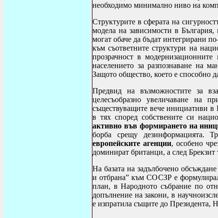
необходимо минимално ниво на компе
Структурите в сферата на сигурностт
модела на зависимости в България, 
могат обаче да бъдат интегрирани по
към съответните структури на наци
прозрачност в модернизационните 
населението за разпознаване на ма
Защото общество, което е способно д
Предвид на възможностите за вз
целесъобразно увеличаване на пр
съществуващите вече инициативи в 
в тях според собствените си наци
активно във формирането на иниц
борба срещу дезинформацията. Т
европейските агенции
, особено чре
доминират британци, а след Брекзит 
На базата на задълбочено обсъждан
и отбрана” към СОСЗР е формулирал
план, в Народното събрание по отн
допълнение на закони, в научноизсле
е изпратила същите до Президента, 