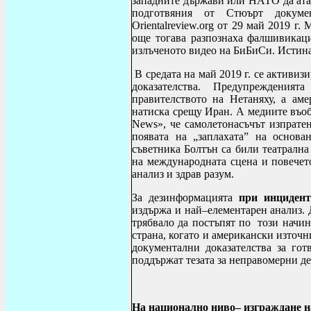
западните държави или НАТО да ата
подготвяния от Стюърт докуме
Оrientalreview.org от 29 май 2019 г
още тогава разпознаха фалшивикация
излъченото видео на БиБиСи. Истинат
В средата на май 2019 г. се активиз
доказателства. Предупреждения
правителството на Нетаняху, а ам
натиска срещу Иран. А медиите въобщ
News»
, че самолетонасъчът изпрате
появата на „заплахата” на основ
съветника Болтън са били театрална
на международната сцена и повечето
анализ и здрав разум.
За дезинформацията
при инцидент
издържа и най–елементарен анализ.
трябвало да постъпят по този начин
страна, когато и американски източн
документални доказателства за гот
поддържат тезата за неправомерни де
На национално ниво– изграждане н