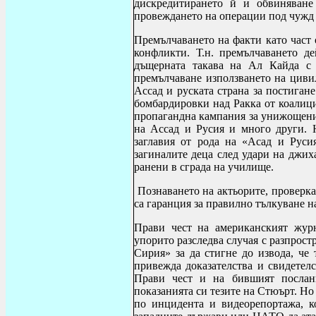
дискредитирането й и обвиняване
провеждането на операции под чужд 
Премълчаването на факти като част 
конфликти. Т.н. премълчаването д
дъщерната такава на Ал Кайда с
премълчаване използването на циви
Ассад и руската страна за постиган
бомбардировки над Ракка от коалиц
пропагандна кампания за унижощени
на Ассад и Русия и много други. Н
заглавия от рода на «Асад и Руси
загиналите деца след удари на джиха
ранени в сграда на училище.
Познаването на актьорите, проверк
са гаранция за правилно тълкуване н
Прави чест на американският жур
упорито разследва случая с разпрос
Сирия» за да стигне до извода, че 
привежда доказателства и свидетел
Прави чест и на
бившият послан
показанията си тезите на Стюърт. Но
по инцидента и видеорепортажа, к