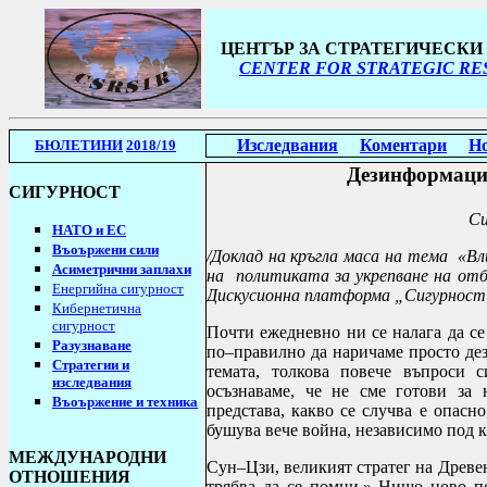
ЦЕНТЪР ЗА СТРАТЕГИЧЕСК
CENTER FOR STRATEGIC RE
Изследвания
Коментари
Н
БЮЛЕТИНИ
2018/19
Дезинформация
СИГУРНОСТ
Си
НАТО и ЕС
Въоържени сили
/Доклад на кръгла маса на тема «
Вл
Асиметрични заплахи
на политиката за укрепване на от
Енергийна сигурност
Дискусионна платформа „Сигурност
Кибернетична
сигурност
Почти ежедневно ни се налага да се
Разузнаване
по–правилно да наричаме просто де
Стратегии
и
темата, толкова повече въпроси 
изследвания
осъзнаваме, че не сме готови за 
Въоържение и техника
представа, какво се случва е опасн
бушува вече война, независимо под к
МЕЖДУНАРОДНИ
Сун–Цзи, великият стратег на Древен
ОТНОШЕНИЯ
трябва да се помни.» Нищо ново по