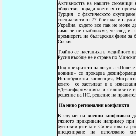
Активността на нашите съюзници н
общество, поради което тя се прем
Турция с фактическото окупиране
специалисти от 77–бригада и служи
Украйна, където все пак не може д
само че не съобщихме, че след изг
премиерата на българския филм за 
София.
Трайно се настаниха в медийното пр
Русия въобще не е страна по Мински
Под прикритето на лозунга «Повече
новини» се прокарва дезинформац
Истанбулската конвенция, Мигрантс
които се застъпват и в изказван
«Дезинфорпмацията и фалшивите н
решение на НС, решение на правите
На ниво регионални конфликти
В случаи на
военни конфликти
де
тяхното прикриване например при 
бунтовниците /а в Сирия това са р
инсцениране на използвано хи