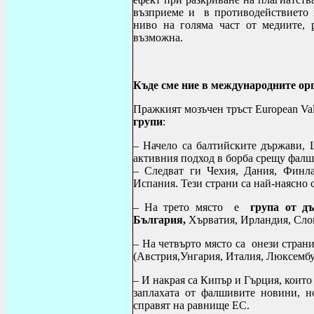
възприеме и в противодействието н
ниво на голяма част от медиите, 
възможна.
Къде сме ние в международните ор
Пражкият мозъчен тръст European Val
групи
:
– Начело са балтийските държави,
активния подход в борба срещу фал
–
Следват ги Чехия, Дания, Финл
Испания. Тези страни са най-наясно 
– На трето място е
група от д
България,
Хърватия, Ирландия,
Сло
– На четвърто място са онези страни
(Австрия,Унгария, Италия, Люксембу
– И накрая
са Кипър и Гърция, които
заплахата от фалшивите новини, н
справят
на равнище ЕС.