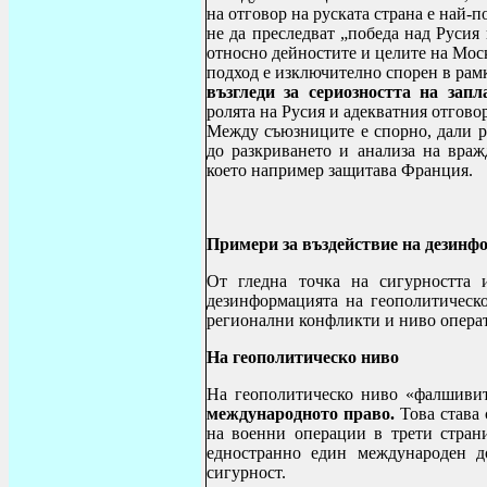
на отговор на руската страна е най-п
не да преследват „победа над Русия 
относно дейностите и целите на Мос
подход е изключително спорен в ра
възгледи за сериозността на запл
ролята на Русия и адекватния отгов
Между съюзниците е спорно, дали
р
до разкриването и анализа на враж
което например защитава Франция.
Примери за въздействие на дезинфо
От гледна точка на сигурността 
дезинформацията на геополитическ
регионални конфликти и ниво опера
На геополитическо ниво
На геополитическо ниво «фалшиви
международното право.
Това става 
на военни операции в трети стран
едностранно един международен д
сигурност.