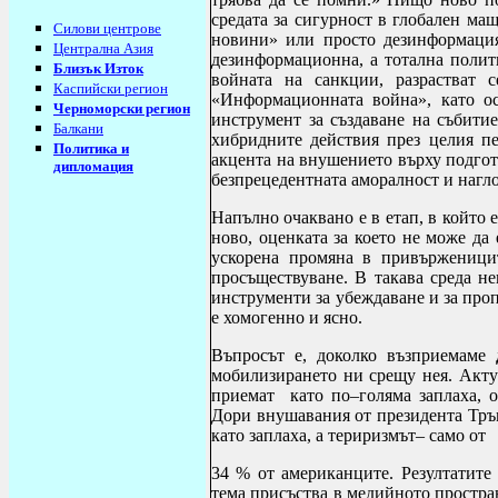
средата за сигурност в глобален ма
Силови центрове
новини» или просто дезинформация
Централна Азия
дезинформационна, а тотална
полит
Близък Изток
войната на санкции, разрастват 
Каспийски регион
«Информационната война»,
като ос
Черноморски регион
инструмент за създаване на събити
Балкани
хибридните действия през целия пе
Политика и
акцента на внушението върху подгот
дипломация
безпрецедентната аморалност и нагло
Напълно очаквано е в етап, в който
ново, оценката за което не може да 
ускорена промяна в привърженици
просъществуване. В такава среда не
инструменти за убеждаване и за проп
е хомогенно и ясно.
Въпросът е, доколко възприемаме
мобилизирането ни срещу нея. Акт
приемат като по–голяма заплаха, о
Дори внушавания от президента Тръ
като заплаха, а териризмът– само от
34 % от американците. Резултатите 
тема присъства в медийното простра