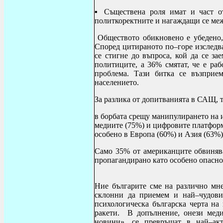
▪ Съществена роля имат и част о
политкоректните и нагаждащи се межд
Обществото обикновено е убедено, 
Според цитираното по–горе изследв
се стигне до въпроса, кой да се за
политиците, а 36% смятат, че е ра
проблема. Тази битка се възприе
населението.
За разлика от допитванията в САЩ, т
в
борбата срещу манипулирането на 
медиите (75%) и цифровите платформи
особено в Европа (60%) и Азия (63%)
Само 35% от американците обвинява
пропагандирано като особено опасно
Ние българите сме на различно мне
склонни да приемем и най–чудови
психологическа българска черта на
ракети. В допълнение, онези мед
новини», се превръщат в най–акт