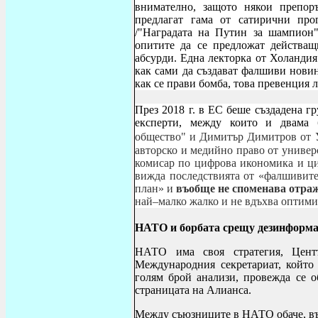
внимателно, защото някои препор
предлагат гама от сатирични пр
/"Наградата на Путин за шампион"
опитите да се предложат действащ
абсурди. Една лекторка от Холандия
как сами да създават фалшиви новин
как се прави бомба, това превенция л
През 2018 г. в ЕС беше създадена г
експерти, между които и двама
общество"
и
Димитър Димитров от 
авторско и медийно право от универ
комисар по цифрова икономика и ци
вижда последствията от «фалшивит
план» и
въобще не споменава отраж
най–малко жалко и не вдъхва оптими
НАТО и борбата срещу дезинформ
НАТО има своя стратегия, Цент
Международния секретариат, който
голям брой анализи, провежда се о
страницата на Алианса.
Между съюзниците в НАТО обаче, в