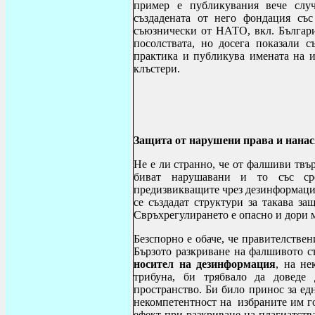
пример е публикувания вече слу
създадената от него фондация със
съюзнически от НАТО, вкл. Българи
посолствата, но досега показали 
практика и публикува имената на и
клъстери.
Защита от нарушени права и нанас
Не е ли странно, че от фалшиви твър
биват нарушавани и то със сре
предизвикващите чрез дезинформация
се създадат структури за такава з
Свръхрегулирането е опасно и дори 
Безспорно е обаче, че правителстве
Бързото разкриване на фалшивото с
носител на дезинформация
, на не
трибуна, би трябвало да доведе
пространство. Би било принос за ед
некомпетентност на избраните им г
ефект при разкриване на плагиатств