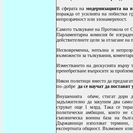
В сферата на
модернизацията на 
поражда от усилията на лобистки г
непрозрачност или злонамереност.
Самото тълкуване на Протокола от 
Парламентарна комисия бе изграде
действителните цели за отлагане на 
Несвовременна, непълна и непроз
възможнсти за тълкувания, коментари
Изместването на дискусията върху 
пренебрегване въпросите за проблем
Някои политици вместо да предлага
по–добре
да се научат да поставят
Внушенията обаче, стигат дори д
задължително да закупим два самол
струват още 1 млрд. Така се тир
политически амбиции, които не с
съюзническа военна база на бълг
Държавници използват термини, 
експертната общност. Възможен изх