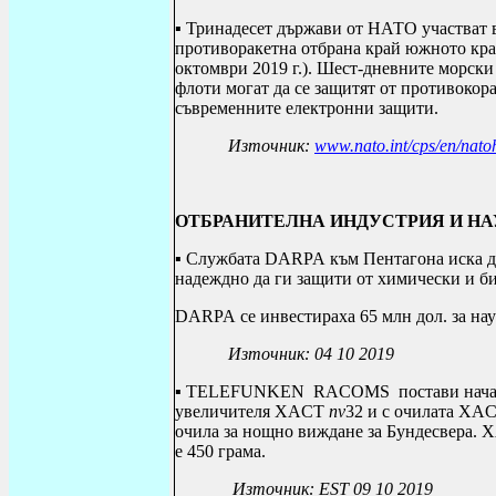
▪ Тринадесет държави от НАТО участват 
противоракетна отбрана край южното кра
октомври 2019 г.). Шест-дневните морск
флоти могат да се защитят от противокор
съвременните електронни защити.
Източник:
www.nato.int/cps/en/nat
ОТБРАНИТЕЛНА ИНДУСТРИЯ И Н
▪ Службата
DARPA
към Пентагона иска д
надеждно да ги защити от химически и б
DARPA
се инвестираха 65 млн дол. за на
Източник: 04 10 2019
▪
TELEFUNKEN RACOMS
постави нача
увеличителя
XACT
nv
32 и с очилата
XA
очила за нощно виждане за Бундесвера.
X
е 450 грама.
Източник: EST 09 10 2019