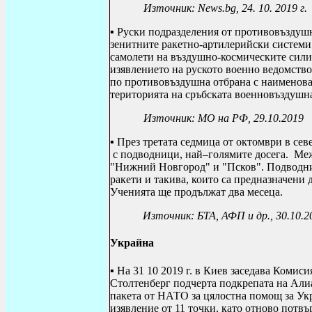
Източник:
News
.
bg
, 24. 10. 2019 г.
▪
Руски подразделения от противовъздушн
зенитните ракетно-артилерийски системи
самолети на въздушно-космическите сили 
изявлението на руското военно ведомство
по противовъздушна отбрана с наименова
територията на сръбската военновъздушна 
Източник: МО на РФ, 29.10.2019
▪ През третата седмица от октомври в се
с подводници, най–голямите досега. Меж
"Нижний Новгород" и "Псков". Подводниц
ракети и такива, които са предназначени
Ученията ще продължат два месеца.
Източник: БТА, АФП и др., 30.10.2
Украйна
▪ На 31 10 2019 г. в Киев заседава Коми
Столтенберг подчерта подкрепата на Али
пакета от НАТО за цялостна помощ за Ук
изявление от 11 точки, като отново пот