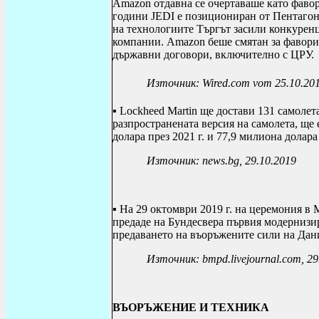
Amazon отдавна се очертаваше като фавор
години JEDI е позициониран от Пентагон
на технологиите Търгът засили конкурен
компании. Amazon беше смятан за фаворит
държавни договори, включително с ЦРУ.
Източник:
Wired.com vom 25.10.20
▪
Lockheed Martin
ще
достави 131 самолета
разпространената версия на самолета, ще е
долара през 2021 г. и 77,9 милиона долара 
Източник:
news
.
bg
, 29.10.2019
▪ На 29 октомври 2019 г. на церемония 
предаде на Бундесвера първия модернизи
предаването на въоръжените сили на Дан
Източник: bmpd.livejournal.com, 29
ВЪОРЪЖЕНИЕ И ТЕХНИКА