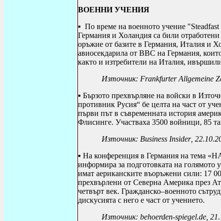
ВОЕННИ УЧЕНИЯ
▪ По време на
военното учение "
Steadfas
Германия и Холандия са били отработени
оръжие от базите в Германия, Италия и Х
авиосекдарила от ВВС на Германия, които
както и изтребители на Италия, ивършили
Източник:
Frankfurter Allgemeine Z
▪ Бързото прехвърляне на войски в Източ
противник Русия“ бе целта на част от уч
първи път в съвременната история америк
Флисинге. Участваха 3500 войници, 85 т
Източник:
Business Insider
, 22.10.2
▪ На конференция в Германия на тема «
информира за подготовката на голямото 
имат аериканските въоръжени сили: 17 00
прехвърлени от Северна Америка през Ат
четвърт век. Гражданско–военното сътруд
дискусията с него е част от учението.
Източник:
behoerden
-
spiegel
.
de
, 21