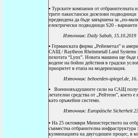
▪ Турските компании
от отбранителната 
трите пакистански дизелови подводници 
предвидена да бъде завършена за „по-мал
електрически подводници S20 - варианти 
Източник: Daily Sabah, 15.10.2019
▪ Германската фирма „Рейнметал” и амер
САЩ /
Raytheon Rheinmetall Land Systems
пехотата
“
Lynx
”. Новата машина ще бъде 
водене на бойни действия в градски усло
приоритет в етапа на модернизация.
Източник:
behoerden
-
spiegel
.
de
, 16
▪
Военновъздушните сили на САЩ получи
летателни средства от „Рейтеон”, което 
като оръжейни системи.
Източник: Europäische Sicherheit 2
▪ На 25 октомври Министерството на отбр
съвместна отбранителна инфраструктура з
кулминацията на двугодишен процес, в ко