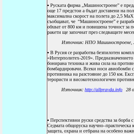
▪ Руската фирма „Машиностроене” е преда
още 17 предстои а бъдат доставени на по
максимална скорост на полета до 2,5 Ма
съобщават, че “Машиностроене” е разрабо
обхват от 800 км и повишена точност за 
ракети ще започнат през следващите месе
Източник: НПО Машиностроене, 2
▪ В Русия се разработва безпилотен комп
«Интерполитех-2019». Предназначението й
бонирана техника и жива сила на против
бомбардировачи. Всеки носи авиобомби с м
противника на разстояние до 150 км. Експ
терористи и високотехнологичен противн
Източник:
http://allpravda.info
28 о
▪ Перспективни руски средства за борба 
Седмата общоруска научно–практическа 
защита, охрана и отбрана на особено ва