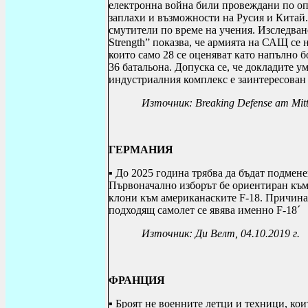
електронна война били провеждани по оп
заплахи и възможности на Русия и Китай.
смутители по време на учения. Изследва
Strength
” показва, че армията на САЩ се н
които само 28 се оценяват като напълно 
36 батальона. Допуска се, че докладите 
индустриалния комплекс е заинтересован 
Източник:
Breaking Defense am Mit
ГЕРМАНИЯ
▪
До 2025 година трябва да бъдат подмене
Първоначално изборът бе ориентиран към
клони към американаските F-18
. Причинат
подходящ самолет се явява именно F-18´
Източник: Ди Велт, 04.10.2019 г.
ФРАНЦИЯ
▪ Б
роят не военните летци и техници, кои