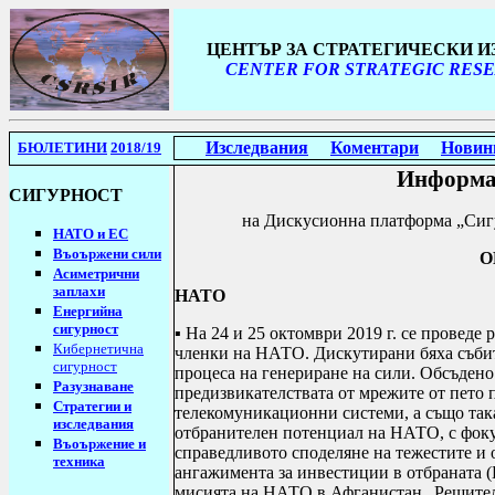
ЦЕНТЪР ЗА СТРАТЕГИЧЕСКИ 
CENTER FOR STRATEGIC RESE
Изследвания
Коментари
Новин
БЮЛЕТИНИ
2018/19
Информа
СИГУРНОСТ
н
а Дискусионна платформа „Сиг
НАТО и ЕС
Въоържени сили
О
Асиметрични
заплахи
НАТО
Енергийна
сигурност
▪ На 24 и 25 октомври 2019 г. се проведе
Кибернетична
членки на НАТО. Дискутирани
бяха съби
сигурност
процеса на генериране на сили. Обсъден
Разузнаване
предизвикателствата от мрежите от пето 
Стратегии
и
телекомуникационни системи, а също так
изследвания
отбранителен потенциал на НАТО, с фоку
Въоържение и
справедливото споделяне на тежестите и
техника
ангажимента за инвестиции в отбраната (
мисията на НАТО в Афганистан „Решител