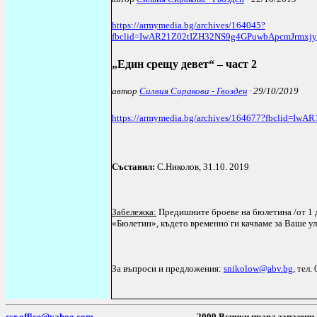
https://armymedia.bg/archives/164045?
fbclid=IwAR21Z02tIZH32NS9g4GPuwbApcmJrmx
„Един срещу девет“ – част 2
автор
Силвия Сиракова - Гвозден
· 29/10/2019
https://armymedia.bg/archives/164677?fbclid
Съставил:
С.Николов, 3
1
.10. 2019
Забележка:
Предишните броеве на бюлетина /от 1 д
«Бюлетин», където временно ги качваме за Ваше ул
За въпроси и предложения:
snikolow@abv.bg
,
тел.
csr.office@yahoo.com
2009 Всички пр