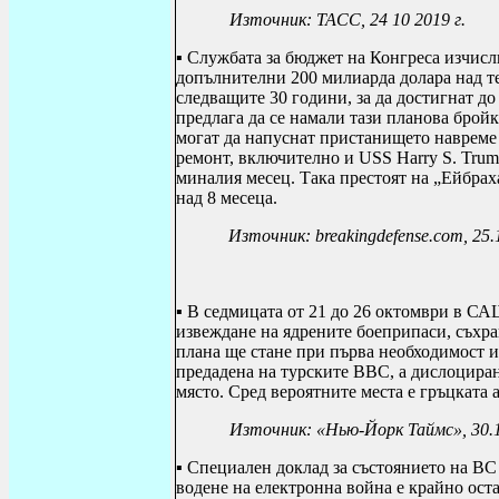
Източник: ТАСС, 24 10 2019 г.
▪ Службата за бюджет на Конгреса изчисл
допълнителни 200 милиарда долара над т
следващите 30 години, за да достигнат д
предлага да се намали тази планова брой
могат да напуснат пристанището навреме 
ремонт, включително и USS Harry S. Trum
миналия месец.
Така престоят на
„Ейбрах
над 8 месеца
.
Източник: breakingdefense.com, 25.
▪ В седмицата от 21 до 26 октомври в СА
извеждане на ядрените боеприпаси, съхр
плана ще стане при първа необходимост и
предадена на турските ВВС, а дислоцира
място. Сред вероятните места е гръцката 
Източник:
«Нью-Йорк Таймс»
, 3
▪ Специален доклад за състоянието на ВС
водене на електронна война е крайно ост