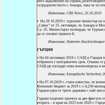
него задължение на страни„Безотговорнот
сътрудничеството с Анкара, така че тя от
Източник:
CBS
News
, 25.10.2019
▪ На 29 10.2019 г. турският министър на
„Сабах” от 25. октомври, че Анкара и Мос
Су–35. Министърът потвърди, че Турция в
да се спазват правата й.
Източник:
Haberler-Nachrichtenpor
ГЪРЦИЯ
▪ На 04 октомври 2019 г. САЩ и Гърция п
отбраната с неограничен срок. Очаква се
САЩ ще изгладят нова военноморска и вм
Източник: Europäische Sicherheit
, 
▪ На 07.10.2019 г.
стана известно, че воен
Военният бюджет за 2019 г. е 4,230 милиа
Гърция една от трите държави с най–вис
Гърция поднови проекта за две фрегати от
втората – в края на 2025 или 2026 г. Гърц