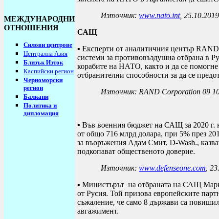
Източник:
www.nato.int
, 25.10.2019
МЕЖДУНАРОДНИ
ОТНОШЕНИЯ
САЩ
Силови центрове
▪ Експерти от аналитичния център
RAND 
Централна Азия
системи за противовъздушна отбрана в Ру
Близък Изток
корабите на НАТО, както и да се помогне
Каспийски регион
отбранителни способности за да се предо
Черноморски
регион
Източник:
RAND Corporation
09 1
Балкани
Политика и
дипломация
▪ Във военния бюджет на САЩ за 2020 г. 
от общо 716 млрд долара, при 5% през 201
за въоръжения Адам Смит, D-Wash., казва
подкопават общественото доверие.
Източник:
www.defenseone.com
, 23
▪ Мини
c
търът н
a o
тбр
a
н
a
т
a
на САЩ
М
a
р
от Русия. Той призова европейските парт
съжаление, че само 8 държави са повишил
авгажимент.