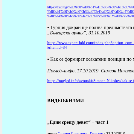
https://trud.bg/%d0%b0%d0%b1%d1%83-%d0%b1%d0
%d0%b1%d0%b0%d0%b3%d0%b4%d0%b0%d0%b4%d0%
%d0%b4%d0%b5%d0%b2%d0%b5%d1%82%d0%b8-%d0
▪ Турция докрай ще ползва предимствата
„Българска армия”, 31.10.2019
https://www.expert-bdd.com/index.php?option=com
&Itemid=34
▪ Как се формират осакатени позиции по
Поглед–инфо,
17.10.2019
Симеон Николо
https://pogled.info/avtorski/Simeon-Nikolov/kak-se
ВИДЕОФИЛМИ
„Един срещу девет“ – част 1
автор
Силвия Сиракова - Гвозден
· 22/10/2019