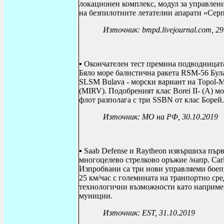
локационен комплекс, модул за управлен
на безпилотните летателни апарати «Серп
Източник: bmpd.livejournal.com, 2
▪ Окончателен тест премина подводница
Бяло море балистична ракета
RSM-56 Булав
SLSM Bulava - морски вариант на Topol-M
(MIRV). Подобреният клас Borei II- (A) 
флот разполага с три SSBN от клас Борей.
Източник: МО на РФ, 30.10.2019
▪
Saab Defense
и
Raytheon
извършиха първа
многоцелево стрелково оръжие /напр.
Car
Изпробвани са три нови управляеми боепр
25 км/час с големината на транпортно сре
технологични възможности като например
муниции.
Източник: ЕST, 31
.10.2019