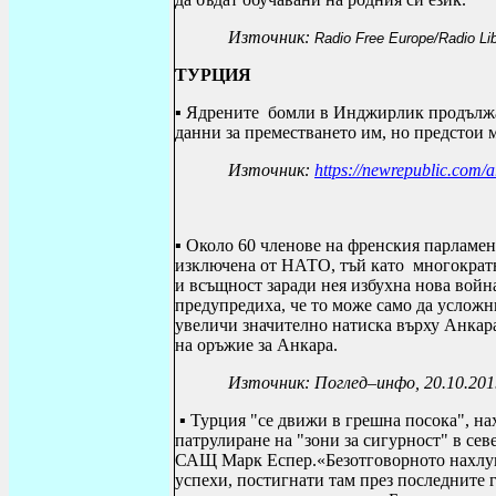
Източник:
Radio Free Europe/Radio Lib
ТУРЦИЯ
▪ Ядрените бомли в Инджирлик
продължа
данни за преместването им, но предстои 
Източник:
https://newrepublic.com/a
▪ Около 60 членове на френския парламен
изключена от НАТО, тъй като многократ
и всъщност заради нея избухна нова войн
предупредиха, че то може само да усложн
увеличи значително натиска върху Анкар
на оръжие за Анкара.
Източник: Поглед–инфо, 20.10.201
▪ Турция "се движи в грешна посока", на
патрулиране на "зони за сигурност" в сев
САЩ Марк Еспер.«Безотговорното нахлув
успехи, постигнати там през последните 