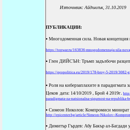
Източнвик: Айдънлък, 31.10.2019
ПУБЛИКАЦИИ
:
▪ Многодоменная сила. Новая концепция
https://topwar.ru/163836-mnogodomennaja-sila-novaja
▪ Глен ДИЙСЪН: Тръмп задълбочи разце
https://geopolitica.eu/2019/178-broy-5-2019/3082-g
▪ Роля на киберзаплахите в парадигмата 
Цеков
дата: 14/10/2019 , Брой 4 2019г
.
http
paradigmata-za-natsionalna-sigurnost-na-republika-b
▪ Симеон Николов: Компромиси минират 
http://epicenter.bg/article/Simeon-Nikolov--Komprom
▪ Димитър Гърдев: Абу Бакър ал-Багдади у