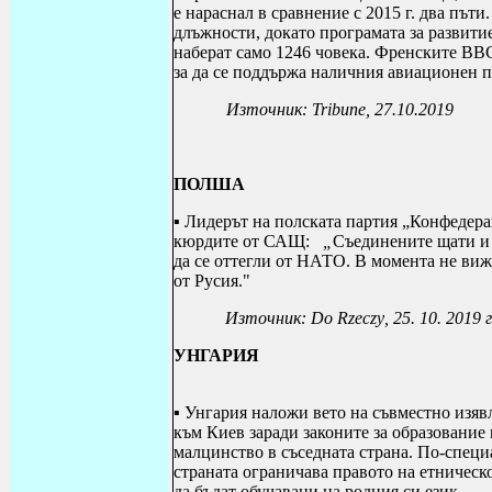
е нараснал в сравнение с 2015 г. два път
длъжности, докато програмата за развитие
наберат само 1246 човека. Френските ВВС
за да се поддържа наличния авиационен п
Източник:
Tribune
, 27.10.2019
ПОЛША
▪ Лидерът на полската партия „Конфедер
кюрдите от САЩ:
„
Съединените щати и
да се оттегли от НАТО. В момента не виж
от Русия."
Източник:
Do Rzeczy
, 25. 10. 2019 г
УНГАРИЯ
▪ Унгария наложи вето на съвместно изя
към Киев заради законите за образование 
малцинство в съседната страна. По-специа
страната ограничава правото на етническ
да бъдат обучавани на родния си език.