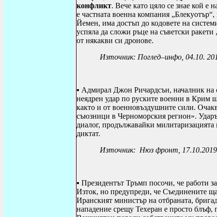
конфликт
. Вече като цяло се знае кой е
е частната военна компания „Блекуотър“, 
Йемен, има достъп до кодовете на систем
успяла да сложи ръце на съветски ракети 
от някакви си дронове.
Източник: Поглед–инфо, 04.10. 20
▪ Адмирал Джон Ричардсън, началник на
неядрен удар по руските военни в Крим щ
както и от военновъздушните сили. Очакв
съюзници в Черноморския регион».
Ударъ
диалог, продължавайки милитаризацията 
диктат.
Източник: Нюз фронт, 17.10.2019
▪ Президентът
Тръмп посочи, че работи з
Изток, но предупреди, че Съединените ща
Иранският министър на отбраната, бригад
нападение срещу Техеран е просто блъф, 