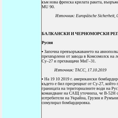
към нова френска крилата ракета, въоръж
MU
90.
Източник:
Europäische Sicherheit
,
БАЛКАНСКИ И ЧЕРНОМОРСКИ РЕ
Русия
▪ Започна превъоръжаването на авиополка
прехвърлени от завода в Комсомолск на 
Су–27 и прехващачи МиГ–31.
Източник: ТАСС, 17.10.2019
▪ На 19 10 2019 г. американски бомбарди
където е бил пресрещнат от Су-27, който 
границата на териториалните води на Рус
командване на САЩ уточниха, че
B
-52
H
с
изтребители на Украйна, Грузия и Румъни
симулирал бомбардировка.