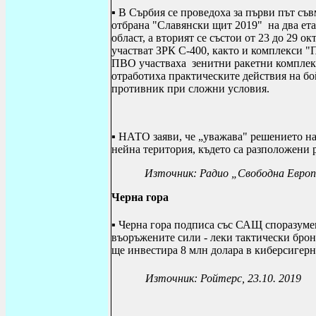
▪ В Сърбия се проведоха за първи път съ
отбрана "Славянски щит 2019" на два ета
област, а вторият се състои от 23 до 29 
участват ЗРК С-400, както и комплекси 
ПВО участваха зенитни ракетни комплек
отработиха практическите действия на бо
противник при сложни условия.
▪ НАТО заяви, че „уважава" решението н
нейна територия, където са разположени
Източник: Радио „Свободна Европа
Черна гора
▪ Черна гора подписа със САЩ споразумен
въоръжените сили - леки тактически бро
ще инвестира 8 млн долара в киберсигерн
Източник: Ройтерс, 23.10. 2019