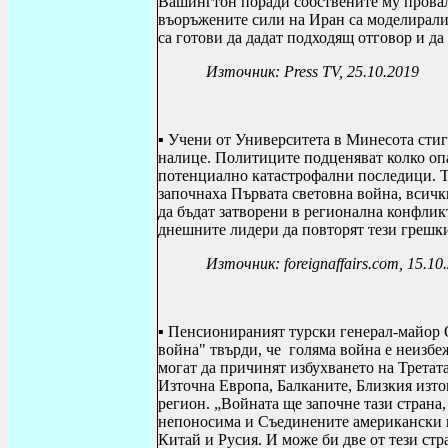
Вашингтон поради собствените му прова
въоръжените сили на Иран са моделирали
са готови да дадат подходящ отговор и да
Източник: Press TV, 25.10.2019
▪ Учени от Университета в Минесота стига
налице. Политиците подценяват колко опа
потенциално катастрофални последици. То
започнаха Първата световна война, всичк
да бъдат затворени в регионална конфликт
днешните лидери да повторят тези грешк
Източник: foreignaffairs.com, 15.10
▪ Пенсионираният турски генерал-майор 
война"
твърди,
че голяма война е неизбе
могат да причинят избухването на Третат
Източна Европа, Балканите, Близкия изт
регион.
„Войната ще започне тази страна,
непоносима и Съединените американски 
Китай и Русия. И може би две от тези стр