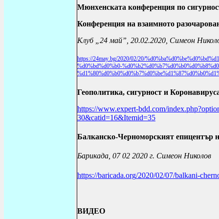
Мюнхенската конференция по сигурнос
Конференция на взаимното разочарован
Клуб „24 май”, 20.02.2020, Симеон Никол
https
://24
may
.
bg
/2020/02/20/%
d
0%
ba
%
d
0%
be
%
d
0%
bd
%
d
%
d
0%
bd
%
d
0%
b
0-%
d
0%
b
2%
d
0%
b
7%
d
0%
b
0%
d
0%
b
8%
d
%
d
1%80%
d
0%
b
0%
d
0%
b
7%
d
0%
be
%
d
1%87%
d
0%
b
0%
d
1
Геополитика, сигурност и Коронавирус
https://www.expert-bdd.com/index.php?opti
30&catid=16&Itemid=35
Балканско-Черноморският епицентър н
Барикада, 07 02 2020 г. Симеон Николов
https
://
baricada
.
org
/2020/02/07/
balkani
-
chern
ВИДЕО