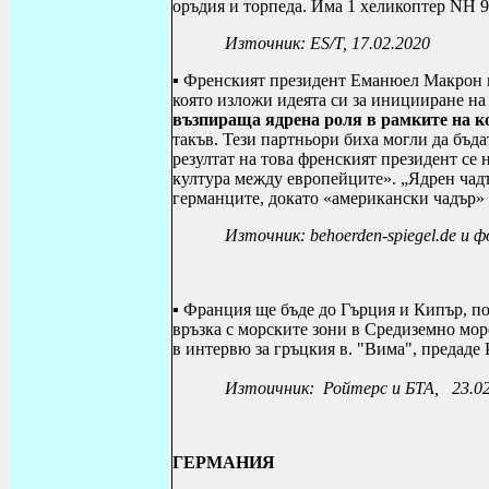
оръдия и торпеда. Има 1 хеликоптер
NH
9
Източник: ES/Т, 17.02.2020
▪ Френският президент Еманюел Макрон 
която изложи идеята си за иницииране на
възпираща ядрена роля в рамките на к
такъв. Тези партньори биха могли да бъд
резултат на това френският президент се
култура между европейците». „Ядрен чад
германците, докато «американски чадър» 
Източник: behoerden-spiegel.de и 
▪ Франция ще бъде до Гърция и Кипър, по
връзка с морските зони в Средиземно мор
в интервю за гръцкия в. "Вима", предаде
Изтоичник: Ройтерс и БТА, 23.02
ГЕРМАНИЯ