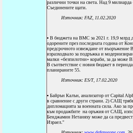
различни точки на света. Над 9 милиарда
Съединените щати.
Източник: FAZ, 11.02.2020
▪ В бюджета на ВМС за 2021 г. 19,9 млрд 
одорените през последната година от Конг
предсрочното извеждане от въоръжение ВМ
изразходвало за подръжка и модернизира
малки «безпилотни» кораби, за да може В
В съответствие с новия бюджет в периода
планираните 55.
Източник:
ES
/
T
, 17.02.2020
▪
Байрън Калън, анализатор от Capital Alp
в сравнение с други страни. 2) САЩ тряб
дипломацията за военната сила. Ако за п
към продажбите на оръжия от САЩ, изпол
Бенджамин Нетаняху може да са предвест
Израел."
Източник:
www.defenseone.com
, 2