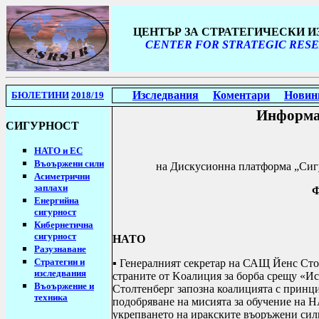
ЦЕНТЪР ЗА СТРАТЕГИЧЕСКИ 
CENTER FOR STRATEGIC RESE
Изследвания
Коментари
Новин
БЮЛЕТИНИ
2018/19
Информа
СИГУРНОСТ
НАТО и ЕС
Въоържени сили
н
а Дискусионна платформа „Сиг
Асиметрични
заплахи
Енергийна
сигурност
Кибернетична
сигурност
НАТО
Разузнаване
Стратегии
и
▪ Генералният секретар на САЩ Йенс Стол
изследвания
страните от
K
оалиция за
борба срещу «Ис
Въоържение и
Столтенберг запозна коалицията с принц
техника
подобряване на мисията за обучение на 
укрепването на иракските въоръжени сили