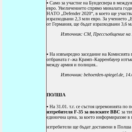
▪ Само за участие на Бундесвера в между
евро. Увеличението спрямо миналата годи
НАТО „
Defender
2020“
, в което ще участ
изразходвани 2,3 млн евро. За учението
„
от Германия, ще бъдат изразходвани 3,6 м
Източник: CM,
Прес
с
ъобщение на 
▪ На извънредно заседание на Комисията 
отбраната г–жа Крамп–Карренбауер изтък
между армия и полиция..
Източник: behoerden-spiegel.de, 14
ПОЛША
▪ На 31.01. т.г. се състоя церемонията по
изтребителя
F
-35 за полските ВВС
за тв
единична цена, за което информирахме 
изтребители ще бъдат доставени в Полша от