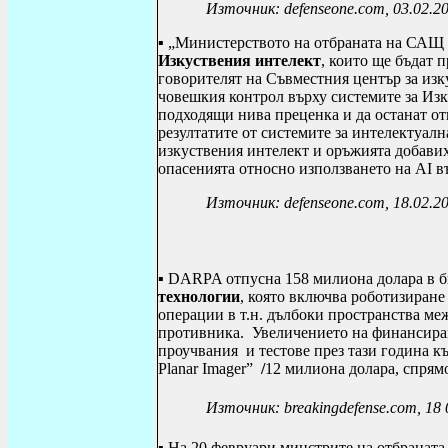
Източник: defenseone.com, 03.02.2
▪ „Министерството на отбраната на САЩ 
Изкуствения интелект
, които ще бъдат 
говорителят на Съвместния център за изк
човешкия контрол върху системите за Изк
подходящи нива преценка и да останат от
резултатите от системите за интелектуалн
изкуствения интелект и оръжията добавиха
опасенията относно използването на AI в
Източник: defenseone.com, 18.02.2
▪ DARPA отпусна 158 милиона долара в бю
технологии
, която включва роботизиран
операции в т.н. дълбоки пространства ме
противника. Увеличението на финансиран
проучвания и тестове през тази година къ
Planar Imager”
/
12 милиона долара, спрямо
Източник: breakingdefense.com, 18 
▪ На 20 февруари минстрите на отбранат