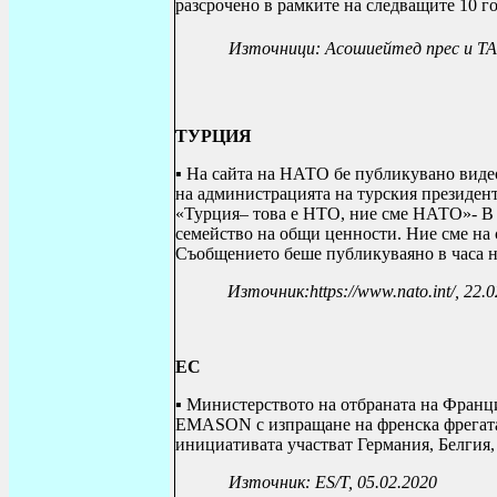
разсрочено в рамките на следващите 10 г
Източници: Асошиейтед прес и ТАСС,
ТУРЦИЯ
▪ На сайта на НАТО бе публикувано видео
на администрацията на турския президен
«Турция– това е НТО, ние сме НАТО»- В 
семейство на общи ценности. Ние сме на 
Съобщението беше публикуваяно в часа н
Източник
:https://www.nato.int/, 22.
ЕС
▪
Министерството на отбраната на Франци
EMASON
с изпращане на френска фрегат
ини
ц
иативата участват Германия, Белгия
Източник: ЕS/T, 05.02.2020