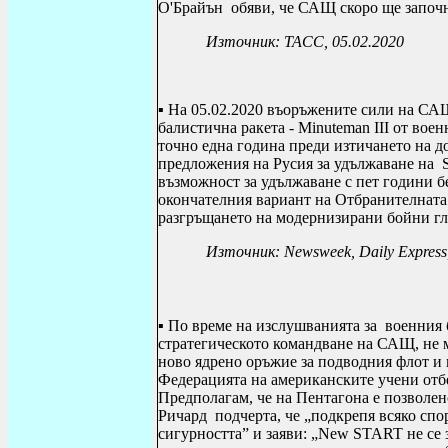
O
'Бр
a
йън обяви, че САЩ скоро ще започн
Източник: ТАСС, 05.02.2020
▪ На
05.02.2020 въоръжените сили на СА
балистична ракета -
Minuteman III
от воен
точно една година преди изтичането на 
предложения на Русия за удължаване на
възможност за удължаване с пет години б
окончателния вариант на Отбранителната 
разгръщането на модернизирани бойни гл
Източник:
Newsweek
,
Daily Express
▪ По време на изслушванията за военния 
стратегическото командване на САЩ, не м
ново ядрено оръжие за подводния флот и
Федерацията на американските учени отб
Предполагам, че на Пентагона е позволен
Ричард подчерта, че „подкрепя всяко спо
сигурността” и заяви: „New START не се 