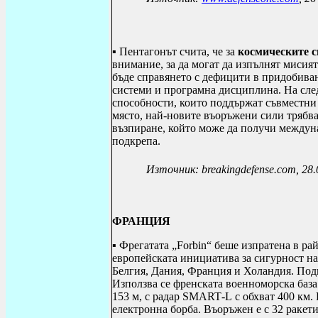
▪ Пентагонът счита, че за
космическите 
внимание, за да могат да изпълнят мисия
бъде справянето с дефицити в придобива
системи и програмна дисциплина. На сле
способности, които поддържат съвместни
място, най-новите въоръжени сили трябва
възпиране, който може да получи междун
подкрепа.
Източник: breakingdefense.com, 28.
ФРАНЦИЯ
▪ Фрегатата „
Forbin
“ беше изпратена в ра
европейската инициатива за сигурност н
Белгия, Дания, Франция и Холандия. Под
Използва се френската военноморска база
153 м, с радар
SMART
-
L
с обхват 400 км. 
електронна борба. Въоръжен е с 32 ракет