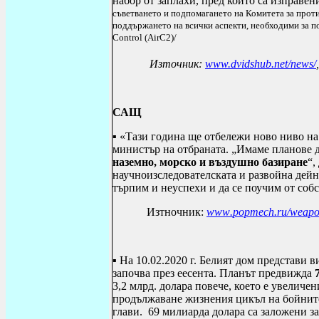
набор от заплахи, пред които са изправен
съветването и подпомагането на Комитета за прот
поддържането на всички аспекти, необходими за п
Control (AirC2)/
Източник:
www.dvidshub.net/news/
САЩ
▪ «Тази година ще отбележи ново ниво н
министър на отбраната. „Имаме планове 
наземно, морско и въздушно базиране
“,
научноизследователската и развойна дейно
търпим и неуспехи и да се поучим от собс
Изтночник:
www
.
popmech
.
ru
/
weap
▪
На 10.02.2020 г.
Белият дом представи в
започва през еесента. Планът предвижда
3,2 млрд. долара повече, което е увеличе
продължаване жизнения цикъл на бойните 
глави.
69 милиарда долара са заложени 