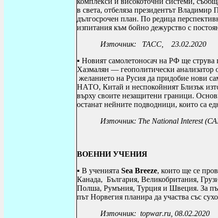
комплекси и високоточни системи, съобщ
в света, отбеляза президентът Владимир 
дългосрочен план. По редица перспективн
изпитания към бойно дежурство с постоян
Източник: ТАСС, 23.02.2020
▪ Новият самолетоносач на РФ ще струва
Хазмалян — геополитически анализатор о
желанието на Русия да придобие нови са
НАТО, Китай и неспокойният Близък изто
върху своите незащитени граници. Основ
останат нейните подводници, които са едн
Източник
: The National Interest (
С
ВОЕННИ УЧЕНИЯ
▪ В ученията
Sea Breeze
, които ще се про
Канада, България, Великобритания, Грузи
Полша, Румъния, Турция и Швеция. За пъ
път Норвегия планира да участва със сух
Източник:
topwar
.
ru
, 08.02.2020