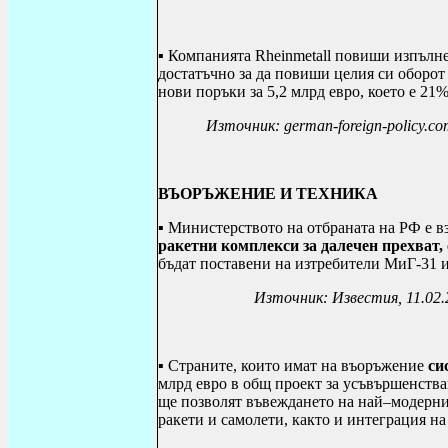
▪ Компанията
Rheinmetall
повиши изпълнен
достатъчно за да повиши целия си оборот 
нови поръки за 5,2 млрд евро, което е 21% 
Източник:
german-foreign-policy.c
ВЪОРЪЖЕНИЕ И ТЕХНИКА
▪ М
инистерството на отбраната на РФ е в
ракетни комплекси за далечен прехват,
бъдат поставени на изтребители МиГ-31 
Източник: Известия, 11.02.
▪ Страните, които имат на въоръжение
си
млрд евро в общ проект за усъвършенства
ще позволят въвеждането на най–модерни
ракети и самолети, както и интеграция н