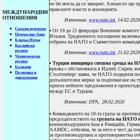
не би могла да се завърне. Алиансът ще п
иракските власти и коалицията.
МЕЖДУНАРОДНИ
ОТНОШЕНИЯ
Източник:
www.nato.int
, 14.02.2020
Силови центрове
▪ От 19 до 21 февруари Военният комите
Централна Азия
Италия. Тридневното посещение включва
Близък Изток
отбрана на НАТО и Съвместното командв
Каспийски
регион
Източник:
www.nato.int
, 21.02.2020
Черноморски
регион
▪
Турция инициира спешна среща на НАТ
Балкани
връзка с обстановката в Идлиб, Сирия, ко
Политика и
Столтенберг заяви, че НАТО подкрепя по
дипломация
допълнителни мерки за подпомагане на ту
приеха нейните предложения в проектоде
мужду ЕС и Турция.
Източник:
DPA,
28.02.2020
▪ Командването на 10-та група за против
председателството на
групата на НАТО 
военновъздушната база в Рамщайн, Герма
AAMDC, отбеляза, че за него е чест да п
за противовъздушна и противоракетна отб