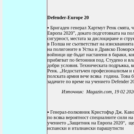
Defender
-
Europe
20
▪ Бригаден генерал Хартмут Ренк смята, 
Европа 2020”, докато подготовката на по
сигурност, местата за дислоциране и стр
в Полша не съответстват на изискванията
на полигоните в Устка и Дравско Поморск
войници ще бъдат
настанени
в бараки, к
прибягват по бетонния под. Студено и вла
добри условия. Техническата подръжка, ко
Ренк. „Недостатъчен професионализъм и 
полската армия вече всяка година. Това 
задачите по време на учението
Defender
20
Източник:
Magazin
.
com
,
19 02 202
▪ Генерал-полковник Кристофър Дж. Каво
по всяка вероятност специалните сили на
учението „Защитник на Европа 2020“, ще 
испански и италиански парашутисти