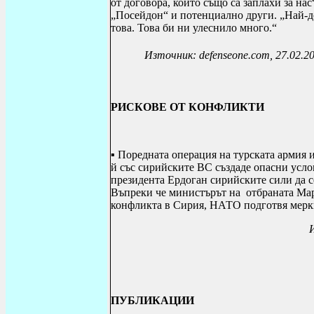
от договора, които също са заплахи за на
„Посейдон“ и потенциално други. „Най-до
това. Това би ни улеснило много.“
Източник: defenseone.com, 27.02.2
РИСКОВЕ ОТ КОНФЛИКТИ
▪ Поредната операция на турската армия
й със сирийските ВС създаде опасни усло
президента Ердоган сирийските сили да се
Въпреки че министърът на отбраната Мар
конфликта в Сирия, НАТО подготвя мерки
ПУБЛИКАЦИИ