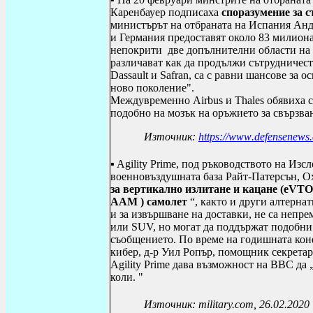
Каренбауер подписаха
споразумение за 
министърът на отбраната на Испания Ан
и Германия предоставят около 83 милиона 
непокрити
две допълнителни области на 
различават как да продължи сътрудничест
Dassault и Safran, са с равни шансове за
ново поколение".
Междувременно Airbus и Thales обявиха с
подобно на мозък на оръжието за свързва
Източник:
https
://
www
.
defensenews
.
▪ Agility Prime, под ръководството на Из
военновъздушната база Райт-Патерсън, О
за вертикално излитане и кацане (eVTO
AAM ) самолет
“, както и други алтернат
и за извършване на доставки, не са непр
или SUV, но могат да поддържат подобни 
съобщението. По време на годишната кон
кибер, д-р Уил Ропър, помощник секретар
Agility Prime дава възможност на ВВС да
коли. "
Източник:
mil
it
ary.com
, 26.02.2020