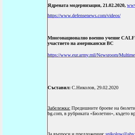
Ядрената модернизация, 21.02.2020,
www
https://www.defensenews.com/videos/
Многонационално военно учение CALFEX
участието на американски ВС
https://www.eur.army.mil/Newsroom/Multime
Съставил:
С.Николов, 29.02.
2020
Забележка:
Предишните броеве на бюлетина
bg.com, в рубриката «Бюлетин», където в
За въпроси и предложения:
snikolow@abv