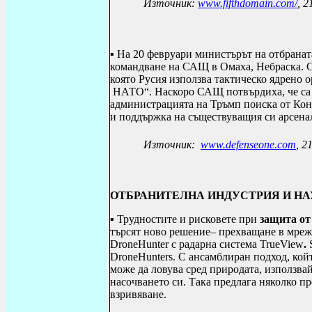
Източник:
www.fifthdomain.com/
, 2
▪ На 20 февруари министърът на отбрана
командване на САЩ в Омаха, Небраска. 
която Русия използва тактическо ядрено 
НАТО“. Наскоро САЩ потвърдиха, че са 
администрацията на Тръмп поиска от Кон
и поддържка на съществуващия си арсена
Източник:
www.defenseone.com
, 2
ОТБРАНИТЕЛНА ИНДУСТРИЯ И Н
▪ Трудностите и рисковете при
защита от
търсят ново решение– прехващане в мреж
DroneHunter с радарна система TrueView
.
DroneHunters. С ансамблиран подход, кой
може да ловува сред природата, използва
насочването си. Така предлага няколко п
взривяване.