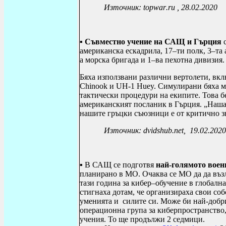
Източник:
topwar
.
ru
, 28.02.2020
▪
Съвместно учение на САЩ и Гърция
с
американска ескадрила, 17–ти полк, 3–та
а морска бригада и 1–ва пехотна дивизия.
Бяха използвани различни вертолети, вк
Chinook и UH-1 Huey. Симулирани бяха м
тактически процедури на екипите. Това бе
американският посланик в Гърция. „Нашат
нашите гръцки съюзници е от критично з
Източник: dvidshub.net, 19.02.2020
▪ В САЩ се подготвя
най-голямото воен
планирано в МО. Очаква се МО да да въз
тази година за кибер–обучение в глобалн
стигнаха дотам, че организираха свои со
уменията и силите си. Може би най-добри
операционна група за киберпространство,
учения. То ще продължи 2 седмици.