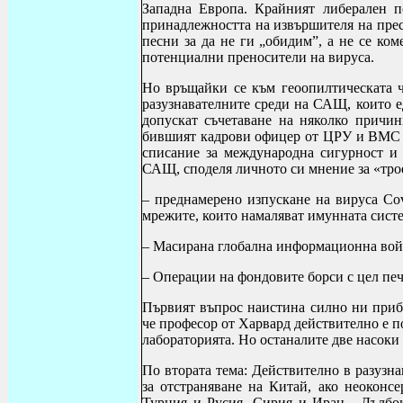
Западна Европа. Крайният либерален п
принадлежността на извършителя на прест
песни за да не ги „обидим”, а не се ко
потенциални преносители на вируса.
Но връщайки се към геоопилтическата ча
разузнавателните среди на САЩ, които е
допускат съчетаване на няколко причин
бившият кадрови офицер от ЦРУ и ВМ
списание за международна сигурност и р
САЩ, споделя личното си мнение за «тро
– преднамерено изпускане на вируса
Co
мрежите, които намаляват имунната сист
– Масирана глобална информационна вой
– Операции на фондовите борси с цел печ
Първият въпрос наистина силно ни при
че професор от Харвард действително е п
лабораторията. Но останалите две насоки
По втората тема: Действително в разузна
за отстраняване на Китай, ако неокон
Турция и Русия, Сирия и Иран. „Дълбок