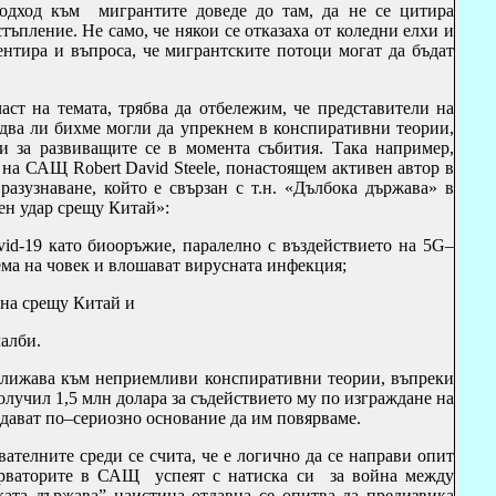
одход към мигрантите доведе до там, да не се цитира
ъпление. Не само, че някои се отказаха от коледни елхи и
ментира и въпроса, че мигрантските потоци могат да бъдат
ст на темата, трябва да отбележим, че представители на
два ли бихме могли да упрекнем в конспиративни теории,
и за развиващите се в момента събития. Така например,
С на САЩ
Robert David Steele
,
понастоящем активен автор в
азузнаване, който е свързан с т.н. «Дълбока държава» в
ен удар срещу Китай»:
vid-19 като биооръжие, паралелно с въздействието на 5G–
ема на човек и влошават вирусната инфекция;
на срещу Китай и
алби.
ближава към неприемливи конспиративни теории, въпреки
олучил 1,5 млн долара за съдействието му по изграждане на
 дават по–сериозно основание да им повярваме.
вателните среди се счита, че е логично да се направи опит
серваторите в САЩ успеят с натиска си за война между
ата държава” наистина отдавна се опитва да предизвика