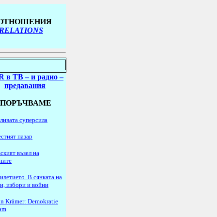
 ОТНОШЕНИЯ
 RELATIONS
R в ТВ
– и радио
–
предавания
ЕПОРЪЧВАМЕ
ливата суперсила
стият пазар
ският възел на
ните
илетието. В сянката на
и, избори и войни
n Krämer: Demokratie
lam