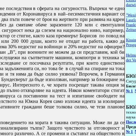
dazwi
не последствия в сферата на сигурността. Въпреки че едно
андемия от Коронавируса в най–песимистичния вариант се
"Weni
и два пъти повече от броя на жертвите при размяна на ядрен
Laszlo
з да смятаме обаче заразените 120 млн с евентуални
Frank
Zeitu
а сигурност нека да слезем на национално ниво, например,
ектор се стигне, както каза премиерът Борисов по повод на
Kissi
0 или 200 000 души, които не отидат на работа, какво да
Pengui
о има 30% недостиг на войници и 20% недостиг на офицери?
ан „В”, при военните не можем да си представим, кой би
Helmu
ослущежи на съответните машини, компютри и техника за
der V
зследване се посочваха резултати, при които единствено
а задълженията си, но това бе в случай на спиране на тока
ли и тя няма да бъде силно уязвена?
Впрочем, в Германия
БЮ
о Бундесверът да бъде използван, например за блокиране на
Сигур
рус. Интересното е, че хората посрещат такава опция за
Б
юле
 до пълно отхвърляне на идеята. Някои коментатори стигат
№
1
авируса са поставнени на тест и изпитание свободите на
елството на Южна Корея само изложи идеята за изолиране
вативните граждани беше толкова силно, че тези планове
БЮ
техно
наука
Посл
поведението на хората в такива ситуации. Може ли да се
Пред
гинализирани тълпи? Защото чувството за отговорност и
№
1
много различно. А се промени и съставът на обществото в