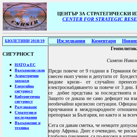
ЦЕНТЪР ЗА СТРАТЕГИЧЕСКИ 
CENTER FOR STRATEGIC RESE
Изследвания
Коментари
Новин
БЮЛЕТИНИ
2018/19
Геополитик
СИГУРНОСТ
Симеон Никол
НАТО и ЕС
Въоържени сили
Преди повече от 9 години в Германия бе
Асиметрични
смесен екип учени и депутати от Бундест
заплахи
видове кризи– от случайно пренесе
Енергийна
електроснабдяването за повече от 3 дни.
сигурност
се добие представа за последствията и
Кибернетична
Защото се доказа не само дефицит на вз
сигурност
необичайни кризисни ситуации
. Официал
Разузнаване
проучвания в международните отношени
Стратегии
и
препоръки за България, но както и за всич
изследвания
Въоържение и
Сега си давам сметка, че немците допусна
техника
върху Африка. Днес е очевидно, че рискът
глобална пандемия, са по-високи в източн