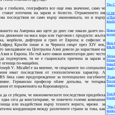
The C
да е глобален, географията все още има значение, само че
 стават източник на зарази и болести. Отражението им
GCHQ.
има последствия не само върху икономиката, но и върху
of Bri
Intel
Новое
риването на Америка ако щете до днес сме имали далеч по–
исто
на движение на маса хора или търговия с продукти:
жълта
ка, морбили, дифтерия и грип от Европа; и сифилис и
Hein G
Алфред Кросби пише и за Черната смърт през XIV век,
R&A
то завладяване на Централна Азия довело до нарастване на
Азия и Европа. Но тъй като някои коментатори днес често
Alexa
 да подчертаем, тя не е същинската причина за зарази и
Freun
те огнища по-мащабни.
brauch
Joseph V
.
Micallef
е на мнение, че свързаните по–специално
Analy
ания имат последствия от геополитически характер. А
 бяха само предупреждение за потенциално пагубните
"Разв
Росси
няне. Германски професор обаче допълва, че тепърва
Анато
тания от пораженията на Коронавируса.
Tom K
а да се убедим, че икономическите последствия придобиха
Fried
 едва сега да констатираме, че
повечето големи компании
огнища или въздействия върху техните вериги, мрежи за
"Was 
атъчна координация между различните страни за това, как
denken
Extre