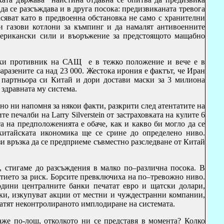
да се разсъждава и в друга посока: предизвиканата тревога
асяват като в предвоенна обстановка не само с хранителни
 и газови котлони за къмпинг и да намалят антивоенните
мерикански сили и въоръжение за предстоящото мащабно
ски противник на САЩ е в тежко положение и вече е в
аразените са над 23 000. Жестока ирония е фактът, че Иран
 партньора си Китай и дори достави маски за 3 милиона
 здравната му система.
жно ни напомня за някои факти, разкрити след атентатите на
 печалби на Larry Silverstein от застраховката на кулите 6
а на предположенията е обаче, как и какво би могло да се
 китайската икономика ще се срине до определено ниво.
и връзка да се предприеме съвместно разследване от Китай
, стигаме до разсъждения в малко по–различна посока. В
ието за риск. Борсите превключиха на по–тревожно ниво.
дини централните банки печатат евро и щатски долари,
и, изкупуват акции от местни и чуждестранни компании,
ратят неконтролираното имплодиране на системата.
аже по-лош, отколкото ни се представя в момента? Колко