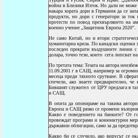
война в Близикя Изток. Но дали не може 
накара хората дори в Германия да се зап
продукти, но дори с генератори за ток
протести по повод прехвърлянето на а
военно учение „Защитник Европа 2020”.
Не само Китай, но и втори стратегиче
хуманитарна криза. По канадски оценки з
последен прекрати въздушните линии с
долара, точно тези, които сега липсват на
По третата тема: Тезата на автора неизбе
11.09.2001 г в САЩ, например за огромните
месеца преди тяхното срутване. В сферат
спечели, ако знаете предварително, че
Бившият служител от ЦРУ предлага в таз
и САЩ.
В опита да опонираме на
такива
автори
Европа и САЩ рязко се промени възприят
Какво е поведението на банките?
От го
провеждат програми и конюнктурни мерк
държавни облигации, само за да предотв
Какво би се случило, ако вирусът се ок