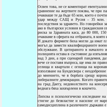
Освен това, не се коментират евентуални
сравнение на жертвите покзва, че при п
очакваше те да бъде 65 млн, което е почт
удар между САЩ и Русия – 35 млн. бе
последствия за здравето. Но говорейки з
ако в български условия в гражданския с
риска за Здравната каса, до 80 000, 15
очакваме в сферата на отбраната, в коят
И докато фирмите биха могли да имат пл
могъл да замести квалифицираните воен
обслужване. В цитираното в началото и
полицията остава в състояние да изпълняв
над 3 дни, а при сценарий пандемия, да
вече се поставя въпроса, ще има ли прав
селища и квартали с огнища на коронави
използване на Бундесвера с неодобрение
до мнението, че в борбата срещу корон
либералните демокрации. Когато правит
на град Даегу, недоволството на консер
веднага бяха захвърлени в кошчето.
Липсва и психологическо изследване на 
стигне до безвластие и насилие от мар
самодисциплина в различните държави е 