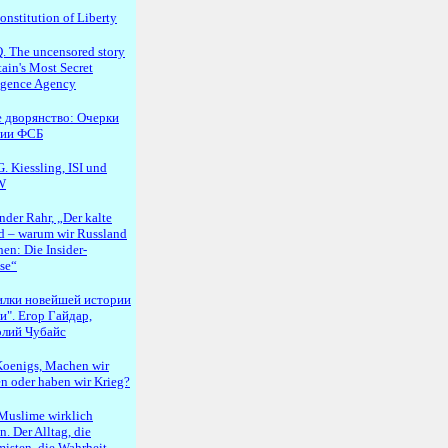
onstitution of Liberty
 The uncensored story
tain's Most Secret
ligence Agency
 дворянство: Очерки
рии ФСБ
. Kiessling, ISI und
W
nder Rahr, „Der kalte
d – warum wir Russland
en: Die Insider-
se“
илки новейшей истории
и". Егор Гайдар,
лий Чубайс
oenigs, Machen wir
en oder haben wir Krieg?
Muslime wirklich
. Der Alltag, die
misten, die Wahrheit