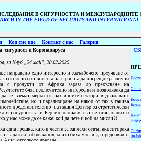
ИЗСЛЕДВАНИЯ В СИГУРНОСТТА И МЕЖДУНАРОДНИТЕ
ARCH IN THE FIELD OF SECURITY AND INTERNATIONAL
и
Кои сме ние
Контакт с нас
Галерия
а, сигурност и Коронавируса
CS
ов
, за Клуб „
24 май”, 28.02.2020
ПР
ше направено едно интересно и задълбочено проучване от
Песте
ага относно готовността на страната да посрещне различни
на с продукти от Африка зараза до прекъсване на
Сенче
 Резултатите бяха изключително интересни и позволяваха да
 да се вземат мерки от различните сектори в държавата.
Косов
аимодействие, но и парализиране на някои от тях
в такива
Балка
ното представителство на нашия Център за стратегически
я и сигурността в Берлин направи съответния анализ и
Десет
ко у нас може да се каже: кой да чете и кой да мисли?!
лидер
ха една грешка, като в частта за заплахи отвън акцентираха
Gudru
 от зарази и заболявания, които биха могли да предизвикат
im Is
а Азия, отколкото другаде.