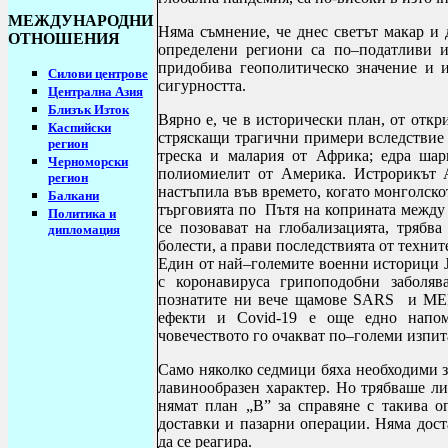
МЕЖДУНАРОДНИ
Няма съмнение, че днес светът макар и 
ОТНОШЕНИЯ
определени региони са по–податливи и
придобива геополитическо значение и 
Силови центрове
сигурността.
Централна Азия
Близък Изток
Вярно е, че в исторически план, от отк
Каспийски
стряскащи трагични примери вследствие 
регион
треска и малария от Африка; едра шар
Черноморски
полиомиелит от Америка. Истрорикът 
регион
настъпила във времето, когато монголско
Балкани
търговията по Пътя на коприната между 
Политика и
се позовават на глобализацията, трябва
дипломация
болести, а прави последствията от техни
Един от най–големите военни историци
с коронавируса грипоподобни заболяв
познатите ни вече щамове
SARS и MERS
ефекти и Covid-19 е още едно напом
човечеството го очакват по–големи изпи
Само няколко седмици бяха необходими з
лавинообразен характер. Но трябваше ли
нямат план „B” за справяне с такива 
доставки и пазарни операции. Няма дост
да се реагира.