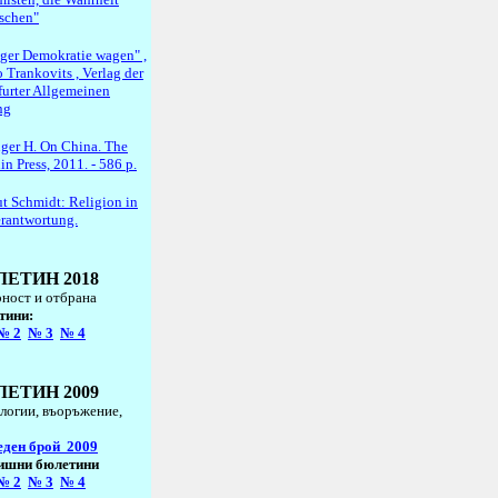
schen"
ger Demokratie wagen" ,
 Trankovits , Verlag der
furter Allgemeinen
ng
nger H. On China. The
n Press, 2011. - 586 p.
t Schmidt: Religion in
erantwortung.
ЛЕТИН
2018
ност и отбрана
тини
:
№
2
№
3
№
4
ЛЕТИН
2009
логии, въоръжение,
еден брой
2009
ишни бюлетини
№
2
№
3
№
4