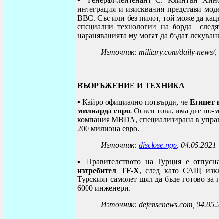
▪
Генерал-лейтенант С. Клинтън Хино
интеграция и изисквания представи мод
ВВС. Със или без пилот, той може да кац
специални технологии на борда следя
нараняванията му могат да бъдат лекуван
Източник: military.com/daily-news/,
ВЪОРЪЖЕНИЕ И ТЕХНИКА
▪ Кайро официално потвърди
, че
Египет 
милиарда евро.
Освен това, има две по-
компания MBDA, специализирана в управля
200 милиона евро.
Източник:
disclose
.
ngo
, 04.05.2021
▪ Правителството на Турция е отпус
изтребител
TF-X
, след като САЩ изклю
Турският самолет щял да бъде готово за 
6000 инженери.
Източник: defensenews.com, 04.05.