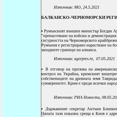
Източник: МО, 24.5.2021
БАЛКАНСКО–ЧЕРНОМОРСКИ РЕГ
▪
Румънският външен министър Богдан
Ау
"пренасочване на войски и демонстрация 
сигурността на Черноморското крайбрежие
Румъния е регистрирано нарастване на бо
западните граници на алианса.
Източник: agerpres.ro,
07.05.2021
▪ В отговор на призива на американск
контрол на Украйна, кримският вицепре
собствениците на древната земя Таврида,
сувмеренитет. Крим е преди всички народ 
Източник: РИА Новости, 08.05.20
▪ Държавният секретар Антъни Блинкен
Цялата тази показна среща в Киев е адр