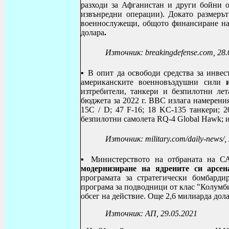
разходи за Афганистан и други бойни 
извънредни операции). Докато размеръ
военнослужещи, общото финансиране на 
долара
.
Източник: breakingdefense.com, 28.
▪ В опит да освободи средства за инве
американските военновъздушни сили
изтребители, танкери и безпилотни ле
бюджета за 2022 г. ВВС излага намереният
15C / D; 47 F-16; 18 KC-135 танкери; 2
безпилотни самолета RQ-4 Global Hawk; и
Източник: military.com/daily-news/,
▪ Министерството на отбраната на С
модернизиране на ядрените си арсен
програмата за стратегически бомбард
програма за подводници
от клас "Колумб
обсег на действие. Още 2,6 милиарда дола
Източник: АП, 29.05.2021