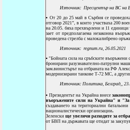
Източник: Пресцентър на ВС на Б
▪ От 2
0
до 25 май в
Сърбия се проведо
отговор 2021”, в които участваха 200 вое
на 20.05. бяха прехвърлени и 11 единици
зает от предполагаема незаконна въоръж
проведена стрелба с малокалибрено оръж
Източник:
regnum
.
ru
, 26.05.2021
▪ "Бойната сила на сръбските въоръжени
бронирани разузнавателно-патрулни маш
зам.винистърът на отбраната на РФ Алек
модернизирани танкове Т-72 МС, а друг
Източник: Политика, Белград,, 23.
▪ П
резидентът на Украйна внесе
законоп
въоръжените сили на Украйна" и "За
създаването на териториални батальони 
националистически организации
.
Зеленски
ще увеличи разходите за отбра
от БВП на държавата ще отидат за заку