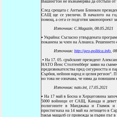
Вашингтон не възнамерява да отстъпи от
След срещата с Антъни Блинкен президен
САЩ ще се увеличи. В началото на го
помощ, а сега се подготвя законопроект з
Източник:
C
.
Magazin
,
08.05.2021
▪ Украйна: Съгласно утвърдената програм
поканена за член на Алианса. Решението 
Източник:
http://geo-politica.info
, 0
▪ На 17. 05. сръбският президент Алекса
НАТО Йенс Столтенбберг заяви на съвме
предизвикателства пред сигурността и па
Сърбия, нейния народ и целия регион“. П
но това не означава, че няма да повишим 
Източник: nato.int, 1
7
.05.2021
▪ На 17 май в Босна и Херцеговина запо
5000 войници от САЩ, Канада и девет 
полигоните в Манджака и Гламок и 
пристигнаха на 14 май на летището в Са
такъв мащалб се провежда за първи път в