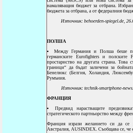
система (MGCS) или нова система за
намаляващия бюджет за отбрана. Избран
бюджета за отбрана, а от федералния бюдж
Източник: behoerden-spiegel.de, 26
ПОЛША
▪ Между Германия и Полша беше по
германските
Eurofighters
и полските
простарнство на другата страна. Това
граници“ да бъдат заличени за бойнат
Бенелюкс (Белгия, Холандия, Люксембу
Румъния.
Източник:
technik
-
smartphone
-
news
ФРАНЦИЯ
▪ Предвид нарастващите предизвикат
стратегическото партньорство между фре
Франция изрази желанието си да се
Австралия, AUSINDEX.
Съобщава се, че 