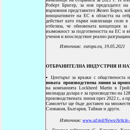
Роберт Бригер, за нов председател н
върховния представител Жозеп Борел, ко
инициативите на ЕС в областта на отб
действат като първи навлизащи сили в 
отбеляза, че обновената концепция з
възможност за подготвеността на ЕС и в
учения и впоследствие реално разгръщане
Източник: europa.eu, 19.05.2021
ОТБРАНИТЕЛНА ИНДУСТРИЯ И Н
▪ Център
ът за връзки с общственоста
новата производствена линия за произв
на компанията
Lockheed Martin
в Грий
милиарда долара е за производство на 128
производствената линия през 2022 г., а п
Самолетът ще бъде доставен на множест
Словакия, България, Тайван и други.
Източник:
www
.
af
.
mil
/
News
/
Article
-