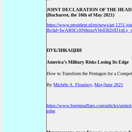
JOINT DECLARATION OF THE HEAD
(
Bucharest
,
the 10th of May 2021)
https://www.president.pl/en/news/art,1251,joi
fbclid=IwAR0CcljN8qxoVHrERDJD1rtLy
ПУБЛИКАЦИИ
America
’
s Military Risks Losing Its Edge
How to Transform the Pentagon for a Competi
By
Michèle A. Flournoy
,
May/June 2021
https://www.foreignaffairs.com/articles/united
edge