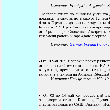
Източник:
Frankfurter Allgemeine Z
▪ Мероприятията по линия на ученията
показаха, че само за по–малко от 12 час
бази в Германия до военновъздушната ба
Response 21”. През Австрия бяха прехвъ
от Германия до Словения. Австрия мак
казармени райони и зареждане с гориво.
Източник:
German Foreign Policy
,
▪ От 10 май
2021 г. започна прехвърлянето
от състава на Съвместните сили на НАТО
в Румъния, преминавайки от ГКПП „Лесо
включат в ученията на Алианса „
Steadfast
Източник: Пресцентър на МО, 10.
▪ От 03 до 14 май се проведе най–ва
черноморски страни: България, Грузия
специални снили на САЩ, Германия, Исп