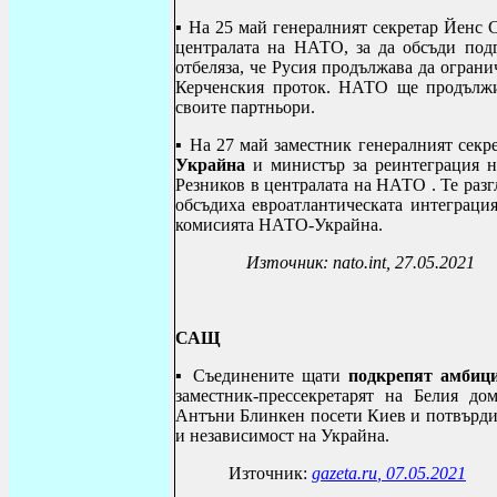
▪ На 25 май генералният секретар Йенс 
централата на НАТО, за да обсъди под
отбеляза, че Русия продължава да огран
Керченския проток. НАТО ще продължи
своите партньо
▪ На 27 май заместник генералният сек
Украйна
и министър за реинтеграция н
Резников в централата на НАТО . Те разг
обсъдиха евроатлантическата интеграция
комисията НАТО-Украйна.
Източник:
nato.int, 27.05.2021
САЩ
▪ Съединените щати
подкрепят амбиц
заместник-прессекретарят на Белия д
Антъни Блинкен посети Киев и потвърди 
и независимост на Украйна.
Източник:
gazeta.ru
, 07.05.2021