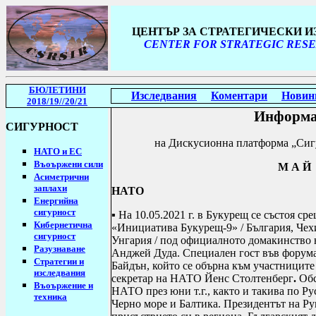
ЦЕНТЪР ЗА СТРАТЕГИЧЕСКИ 
CENTER FOR STRATEGIC RESE
БЮЛЕТИНИ
Изследвания
Коментари
Новин
2018/19
//20/21
Информа
СИГУРНОСТ
н
а Дискусионна платформа „Сиг
НАТО и ЕС
Въоържени сили
М А 
Асиметрични
заплахи
НАТО
Енергийна
сигурност
▪ На 10.05.2021 г. в Букурещ се състоя с
Кибернетична
«
Инициатива Букурещ
-9» / България, Че
сигурност
Унгария / под официалното домакинство 
Разузнаване
Анджей Дуда.
Специален гост във форум
Стратегии
и
Байдън, който се обърна към участниците
изследвания
секретар на НАТО Йенс Столтенберг
.
Обс
Въоържение и
НАТО през юни т.г., както и такива по Ру
техника
Черно море и Балтика. Президентът на Р