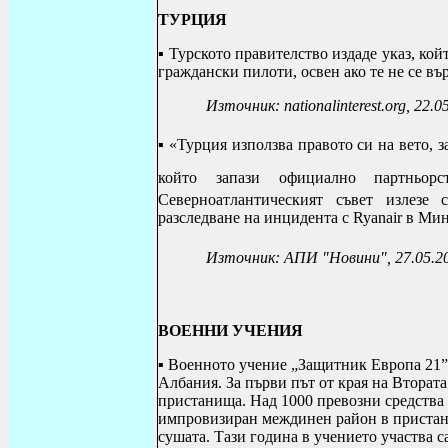
ТУРЦИЯ
▪ Турското правителство издаде указ, кой
граждански пилоти, освен ако те не се въ
Източник: nationalinterest.org, 22.0
▪ «Турция използва правото си на вето, з
който запази официално партньорст
Северноатлантическият съвет излезе 
разследване на инцидента с
Ryanair
в Минс
Източник: АПИ "Новини"
, 27.05.2
ВОЕННИ УЧЕНИЯ
▪ Военното учение „
Защитник Европа 21” 
Албания. За първи път от края на Вторат
пристанища. Над 1000 превозни средства 
импровизиран междинен район в пристани
сушата. Тази година в учението участва с