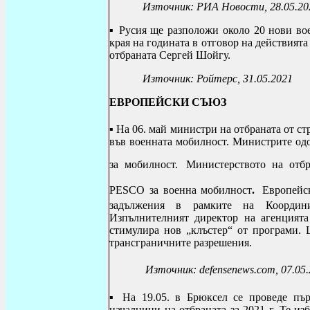
Източник: РИА Новости, 28.05.20
▪ Русия ще разположи около 20 нови во
края на годината в отговор на действият
отбраната Сергей Шойгу.
Източник: Ройтерс, 31.05.2021
ЕВРОПЕЙСКИ СЪЮЗ
▪ На 06. май министри на отбраната от 
във военната мобилност. Министрите одо
за мобилност.
Министерството на отбр
PESCO за военна мобилност
.
Европейс
задължения в рамките на Координи
Изпълнителният директор на агенцият
стимулира нов „клъстер“ от програми. 
трансграничните разрешения.
Източник: defensenews.com, 07.05
▪ На 19.05. в
Брюксел се проведе пъ
началници на отбраната за 2021
г. Те из