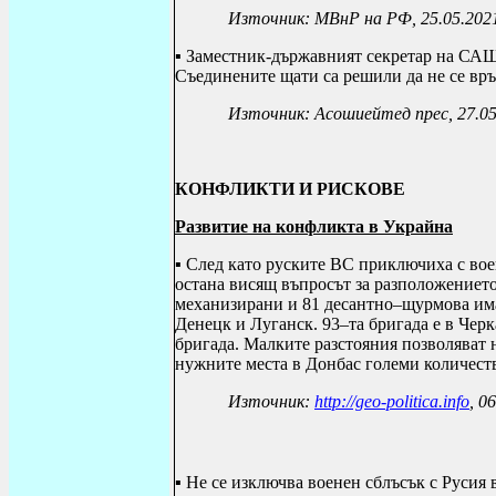
Източник: МВнР на РФ, 25.05.202
▪ Заместник-държавният секретар на С
Съединените щати са решили да не се връ
Източник:
Асошиейтед прес, 27.05
КОНФЛИКТИ И РИСКОВЕ
Развитие на конфликта в Украйна
▪ След като руските ВС приключиха с вое
остана висящ въпросът за разположението
механизирани и 81 десантно–щурмова има
Денецк и Луганск. 93–та бригада е в Чер
бригада. Малките разстояния позволяват 
нужните места в Донбас големи количест
Източник:
http://geo-politica.info
, 0
▪ Не се изключва военен сблъсък с Русия