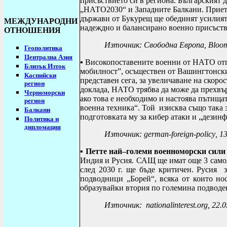
присъствието си в региона. Българският 
„НАТО2030“ и Западните Балкани. Приета 
държави от Букурещ ще обединят усилията 
МЕЖДУНАРОДНИ
надеждно и балансирано военно присъст
ОТНОШЕНИЯ
Източник: Свободна Европа,
Bloo
Геополитика
Централна Азия
▪ Високопоставените военни от НАТО отпр
Близък Изток
мобилност”, осъществен от Вашингтонски
Каспийски
представен сега, за увеличаване на скорос
регион
доклада, НАТО трябва да може да прехвър
Черноморски
ако това е необходимо и настоява пътищат
регион
военна техника“. Той изисква също така 
Балкани
подготовката му за кибер атаки и „дезин
Политика и
дипломация
Източник:
german
-
foreign
-
policy
, 1
▪
Петте най–големи военноморски сили в
Индия и Русия. САЩ ще имат още 3 самоле
след 2030 г. ще бъде критичен. Русия 
подводници „Борей“, всяка от които нос
образувайки втория по големина подводен
Източник: nationalinterest.org, 22.