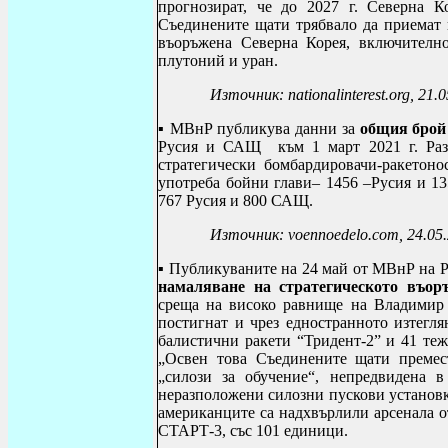
прогнозират, че до 2027 г. Северна 
Съединените щати трябвало да приемат п
въоръжена Северна Корея, включително
плутоний и уран.
Източник: nationalinterest.org, 21.
▪ МВнР
публикува данни за
общия брой
Русия и САЩ към 1 март 2021 г. Разв
стратегически бомбардировачи-ракето
употреба бойни глави– 1456 –Русия и 1
767 Русия и 800 САЩ.
Източник:
voennoedelo
.
com
, 24.05
▪ Публикуваните на 24 май от МВнР на
намаляване на стратегическото въор
среща на високо равнище на Владимир
постигнат и чрез едностранното изтегля
балистични ракети “Тридент-2” и 41 теж
„Освен това Съединените щати премес
„силози за обучение“, непредвидена 
неразположени силозни пускови установк
американците са надхвърлили арсенала о
СТАРТ-3, със 101 единици.