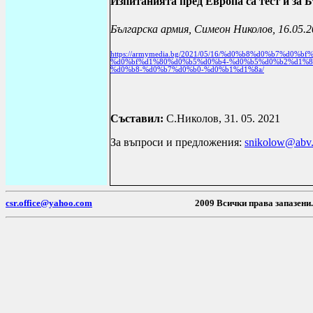
Изпитанията пред Европа са тест и за 
Българска армия,
Симеон Николов,
16.05.2
https
://
armymedia
.
bg
/2021/05/16/%
d
0%
b
8%
d
0%
b
7%
d
0%
bf
%
d
0%
bf
%
d
1%80%
d
0%
b
5%
d
0%
b
4-%
d
0%
b
5%
d
0%
b
2%
d
1%
%
d
0%
b
8-%
d
0%
b
7%
d
0%
b
0-%
d
0%
b
1%
d
1%8
a
/
Съставил:
С.Николов, 31.
05
. 202
1
За въпроси и предложения:
snikolow@abv
csr.office@yahoo.com
2009 Всички пр