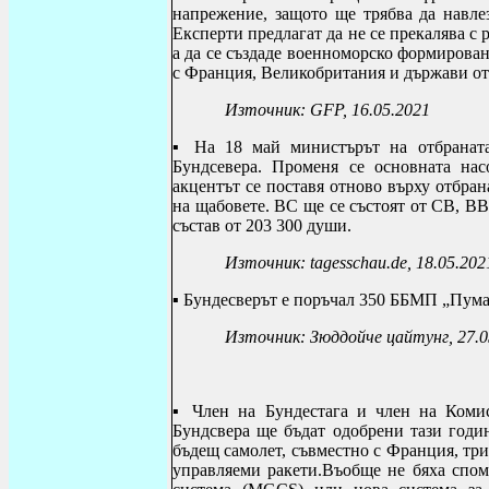
напрежение, защото ще трябва да навле
Експерти предлагат да не се прекалява с
а да се създаде военноморско формирова
с Франция, Великобритания и държави от
Източник: GFP, 16
.05.2021
▪ На 18 май министърът на отбрана
Бундсевера. Променя се основната на
акцентът се поставя отново върху отбран
на щабовете. ВС ще се състоят от СВ, В
състав от 203 300 души.
Източник: tagesschau.de, 18.05.202
▪ Бундесверът е поръчал 350 ББМП „Пума”
Източник: Зюддойче цайтунг, 27.0
▪ Член на Бундестага и член на Комис
Бундсвера ще бъдат одобрени тази годин
бъдещ самолет, съвместно с Франция, тр
управляеми ракети.Въобще не бяха спо