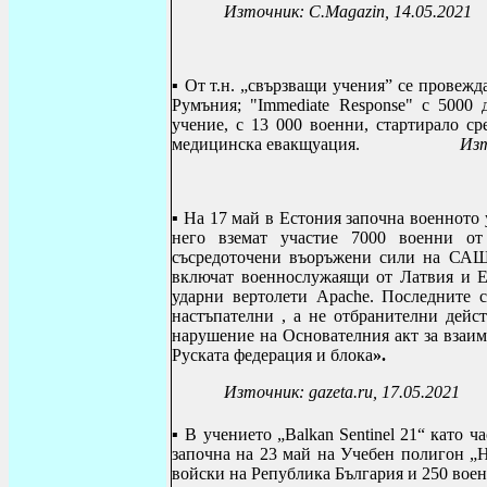
Източник:
C
.
Magazin
, 14.05.2021
▪ От т.н. „
свързващи учения” се провежда
Румъния;
"
Immediate Response
"
с 5000 д
учение, с 13 000 военни, стартирало ср
медицинска евакщуация.
Изт
▪ На 17 май в Естония започна военното 
него вземат участие 7000 военни о
съсредоточени въоръжени сили на САЩ
включат военнослужаящи от Латвия и Е
ударни вертолети
Apache
. Последните с
настъпателни , а не отбранителни дей
нарушение на Основателния акт за взаим
Руската федерация и блока
».
Източник: gazeta.ru, 17.05.2021
▪ В учението „
Balkan Sentinel
21“ като ча
започна на 23 май
на Учебен полигон „Н
войски на Република България и 250 во