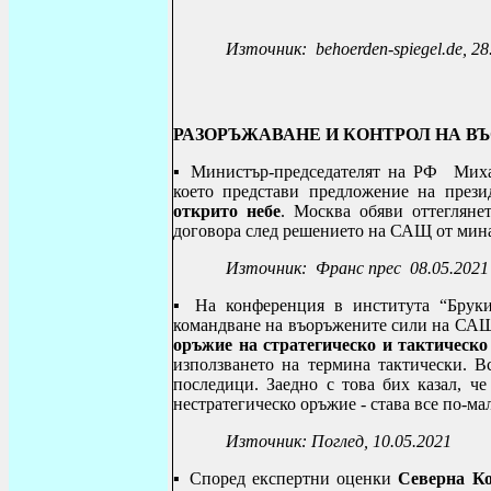
Източник:
behoerden-spiegel.de
, 2
РАЗОРЪЖАВАНЕ И КОНТРОЛ НА В
▪ Министър-председателят на РФ Миха
което представи предложение на през
открито небе
. Москва обяви оттегляне
договора след решението на САЩ от минал
Източник:
Франс прес
08.05.2021
▪ На
конференция в института “Брук
командване на въоръжените сили на САЩ
оръжие на стратегическо и тактическо
използването на термина тактически. В
последици. Заедно с това бих казал, ч
нестратегическо оръжие - става все по-ма
Източник: Поглед, 10.05.2021
▪ Според експертни оценки
Северна Ко