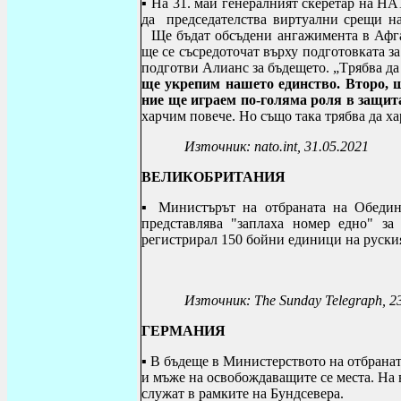
▪ На 31. май генералният скеретар на Н
да председателства виртуални срещи н
Щ
е бъдат обсъдени ангажимента в Афг
ще се съсредоточат върху подготовката з
подготви Алианс за бъдещето. „
Т
рябва д
ще укрепим нашето единство. Второ, 
ние ще играем по-голяма роля в защит
харчим повече. Но също така трябва да ха
Източник:
nato.int,
31.05.2021
ВЕЛИКОБРИТАНИЯ
▪ Министърът на отбраната на Обедин
представлява "заплаха номер едно" за
регистрирал 150 бойни единици на руски
Източник:
The Sunday Telegraph
, 2
ГЕРМАНИЯ
▪ В бъдеще в Министерството на отбрана
и мъже на освобождаващите се места. На 
служат в рамките на Бундсевера.