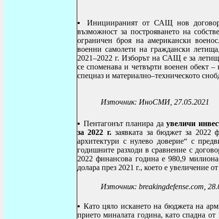
▪ Инициираният от САЩ нов договор
възможност за построяването на собстве
ограничен броя на американски воено
военни самолети на граждански летищ
2021–2022 г. Изборът на САЩ е за лети
се споменава и четвърти военен обект –
спецназ и материално–техническото сноб
Източник: ИноСМИ, 27.05.2021
▪ Пентагонът планира да
увеличи инвес
за 2022 г.
заявката за бюджет за 2022 
архитектури с нулево доверие“ с пред
годишните разходи в сравнение с договор
2022 финансова година е 980,9 милиона
долара през 2021 г., което е увеличение о
Източник: breakingdefense.com, 28.
▪ Като цяло искането на бюджета на арми
прието миналата година, като спадна от