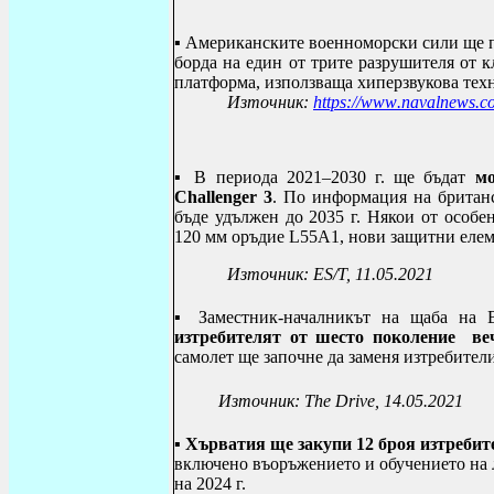
▪ Американските военноморски сили ще 
борда на един от трите разрушителя от 
платформа, използваща хиперзвукова тех
Източник:
https
://
www
.
navalnews
.
c
▪ В периода 2021–2030 г. ще бъдат
мо
Challenger
3
. По информация на британ
бъде удължен до 2035 г. Някои от особе
120 мм оръдие
L
55
A
1, нови защитни еле
Източник: ЕS
/Т, 11.05.2021
▪ З
аместник-началникът на щаба на
изтребителят от шесто поколение ве
самолет ще започне да заменя изтребител
Източник:
The Drive
, 14.05.2021
▪ Хърватия ще закупи 12 броя изтреби
включено въоръжението и обучението на л
на 2024 г.