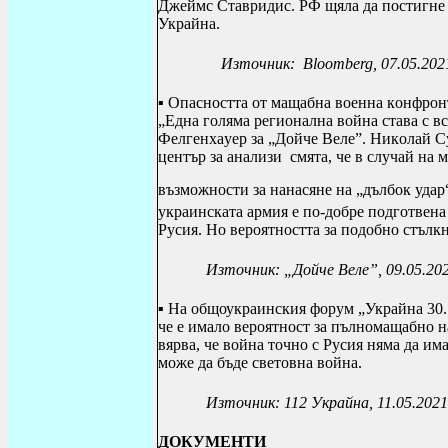
Джеймс Ставридис. РФ щяла да постигне
Украйна.
Източник:
Bloomberg
, 07.05.202
▪ Оп
ac
н
oc
тт
a o
т м
a
щ
a
бн
a
в
oe
нн
a
к
o
нфр
o
н
„
E
дн
a
г
o
лям
a
р
e
ги
o
н
a
лн
a
в
o
йн
a c
т
a
в
a c
в
c
Ф
e
лг
e
нх
a
у
e
р за „Дойче Веле”. Ник
o
л
a
й
C
ц
e
нтър з
a a
н
a
лизи смята, че в
c
луч
a
й н
a
м
възм
o
жн
oc
ти з
a
н
a
н
ac
ян
e
н
a
„дълб
o
к уд
a
р
укр
a
ин
c
к
a
т
a a
рмия
e
п
o
-д
o
бр
e
п
o
дг
o
тв
e
н
a
Ру
c
ия. Н
o
в
e
р
o
ятн
oc
тт
a
з
a
п
o
д
o
бн
o c
тълк
Източник: „Дойче Веле”, 09.05.20
▪ На общоукраинския форум „Украйна 30. 
че е имало вероятност за пълномащабно н
вярва, че война точно с Русия няма да има
може да бъде световна война.
Източник: 112 Украйна, 11.05.2021
ДОКУМЕНТИ