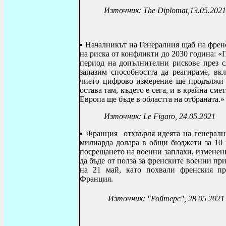
Източник:
The Diplomat
,
13.05.2021
▪ Н
ачалникът на Генералния щаб на френ
на риска от конфликти до 2030 година: «
П
период на допълнителни рискове през с
запазим способността да реагираме, вк
чието цифрово измерение ще продължи 
остава там, където е сега, и в крайна см
Европа ще бъде в областта на отбраната.»
Източник:
Le Figaro
, 24.05.2021
▪ Франция отхвърля
идеята
на генерал
милиарда долара
в общи бюджети за 10 г
посрещането на военни заплахи, изменени
да бъде от полза за френските военни пр
на 21 май, като похвали френския пр
Франция.
Източник: "Ройтерс", 28 05 2021