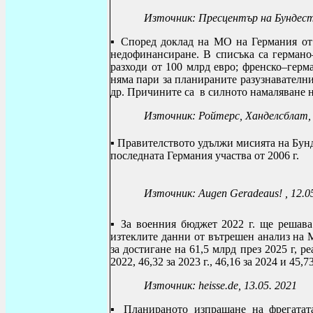
Източник: Пресцентър на Бундеста
▪ Според доклад на МО на Германия от 
недофинансиране. В списъка са германо
разходи от 100 млрд евро; френско–герм
няма пари за планираните разузнавателни
др. Причините са в силното намаляване н
Източник: Ройтерс, Ханделсблат, 
▪ Правителството удължи мисията на Бун
последната Германия участва от 2006 г.
Източник:
Augen Geradeaus
!
,
12.0
▪ За военния бюджет 2022 г. ще решава
изтеклите данни от вътрешен анализ на М
за достигане на 61,5 млрд през 2025 г, р
2022, 46,32 за 2023 г., 46,16 за 2024 и 45,73
Източник: heisse.
de
, 13.05. 2021
▪ Планираното изпращане на фрегатат