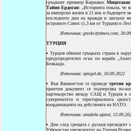
гръцкият премиер Кириакос
Мицотакис
Тайип Ердоган
: „Историята показа, че 
за имперски визии в 21 век и бъдещите м
последните дни на
вражди и заплахи ме
островите Самос (1,3 км от Турция) и Лесб
Източник:
greekcitytimes.com, 30.0
ТУРЦИЯ
▪ Турция обвини гръцката страна в нар
предупредителен огън по кораба „Анат
Бозкаада.
Източник:
spiegel.de,
10.09.2022
▪ Във Вашингтон се проведе
третия к
приетия документ се подчертава по-на
партньорство между САЩ и Турция в об
суверенитета и териториалната цяло
координацията на действията на НАТО.
Източник: anadolu ajansi,
15.09.20
▪ Дни след срещата с руския президент 
Узбекистан президентът на Турция Редже