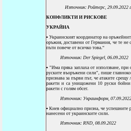
Източник: Ройтерс, 29.09.2022 г
КОНФЛИКТИ И РИСКОВЕ
УКРАЙНА
▪ Украинският координатор на оръжейнит
оръжия, доставени от Германия, че те не 
пъти повече от всичко това.“
Източник:
Der Spiegel, 06.09.2022
▪ "Има пряка заплаха от използване, при
руските въоръжени сили", пише главнок
признава за първи път, че атаките срещ
ракети и са унищожени 10 руски бойни
ракети с голям обсег.
Източник: Украинформ, 07.09.202
▪
Киев официално призна, че успешните р
нанесени от украинските сили.
Източник:
RND, 08.09.2022