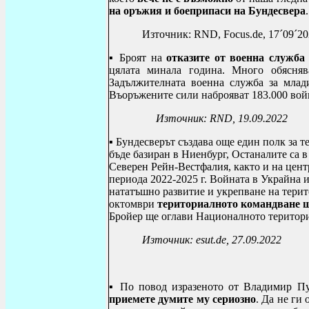
на оръжия и боеприпаси на Бундесвера
.
Източник:
RND, Focus.de, 17´09´2
▪ Броят на
отказите от военна служба
цялата минала година. Много обясняв
Задължителната военна служба за млади
Въоръжените сили наброяват
183.000
вой
Източник:
RND
, 19.09.2022
▪ Бундесверът създава още един полк за 
бъде базиран в Ниенбург, Останалите са 
Северен Рейн-Вестфалия, както и на цент
периода 2022-2025 г. Войната в Украйна 
нататъшно развитие и укрепване на терит
октомври
териториалното командване щ
Бройер ще оглави Националното територ
Източник:
esut.de, 27.09.2022
▪ По повод изразеното от Владимир П
приемете думите му сериозно
. Да не ги