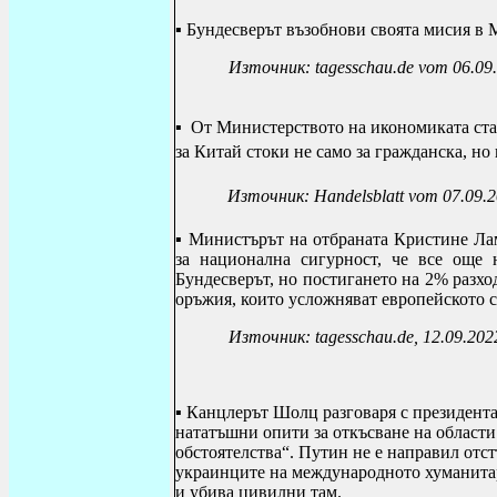
▪ Бундесверът възобнови своята мисия в 
Източник:
tagesschau.de vom 06.09
▪
От Министерството на икономиката став
за Китай стоки не само за гражданска, но 
Източник:
Handelsblatt vom 07.09.
▪
Министърът на отбраната Кристине Лам
за национална сигурност, че все още 
Бундесверът, но постигането на 2% разхо
оръжия, които усложняват европейското с
Източник:
tagesschau.de
, 12.09.202
▪
Канцлерът Шолц разговаря с президента
нататъшни опити за откъсване на области
обстоятелства“. Путин не е направил отс
украинците на международното хуманитар
и убива цивилни там.