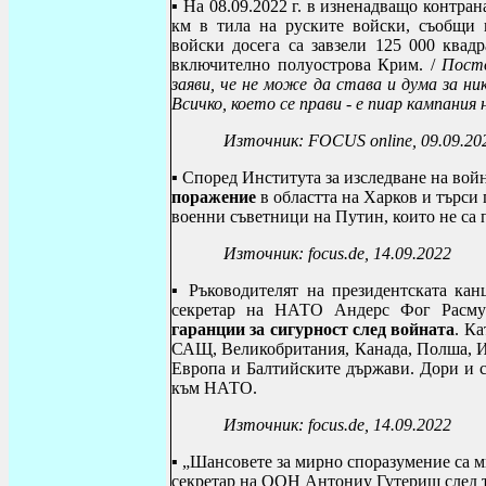
▪ На 08.09.2022 г. в изненадващо контра
км в тила на руските войски, съобщи 
войски досега са завзели 125 000 квадр
включително полуострова Крим. /
Пост
заяви, че не може да става и дума за н
Всичко, което се прави - е пиар кампания 
Източник:
FOCUS online
, 09.09.20
▪
Според Института за изследване на войн
поражение
в областта на Харков и търси 
военни съветници на Путин, които не са
Източник:
focus.de, 14.09.2022
▪
Ръководителят на президентската ка
секретар на НАТО Андерс Фог Расму
гаранции за сигурност след войната
. К
САЩ, Великобритания, Канада, Полша, Ит
Европа и Балтийските държави. Дори и с
към НАТО.
Източник:
focus.de, 14.09.2022
▪ „Шансовете за мирно споразумение са
секретар на ООН Антониу Гутериш след т