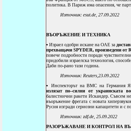
политика. В Париж има опасения, че парт
Източник:
esut.de, 27.09.2022
ВЪОРЪЖЕНИЕ И ТЕХНИКА
▪ Израел одобри искане на ОАЕ за
достав
прехващачи SPYDER, произведени от Ra
повече подробности поради чувствителния
придобили израелска технология, способна
Даби по-рано тази година.
Източник:
Reuters,23.09.2022
▪
Инспекторът на ВМС на Германия Я
излязат по–силни от украинската в
балистнични ракети Искандер. Съвсем не
въоръжение фрегата с новата хиперзвуко
Русия изгради сериозни капацитети и с п
Източник: zdf.de, 25.09.2022
РАЗОРЪЖАВАНЕ И КОНТРОЛ НА В