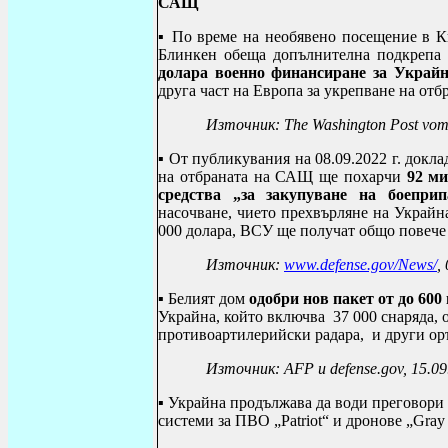
САЩ
▪
По време на необявено посещение в К
Блинкен обеща допълнителна подкрепа 
долара военно финансиране за Украй
друга част на Европа за укрепване на отб
Източник:
The Washington Post vom
▪
От публикувания на 08.09.2022 г. докла
на отбраната на САЩ ще похарчи
92 ми
средства „за закупуване на боепри
насочване, чието прехвърляне на Украйна
000 долара, ВСУ ще получат общо повече 
Източник:
www.defense.gov/News/
,
▪
Белият дом
одобри нов пакет от до 60
Украйна, който включва
37 000 снаряда, 
противоартилерийски радара, и други ор
Източник:
AFP
и
defense.gov, 15.0
▪
Украйна продължава да води преговори
системи за ПВО „
Patriot
“ и дронове
„Gray 