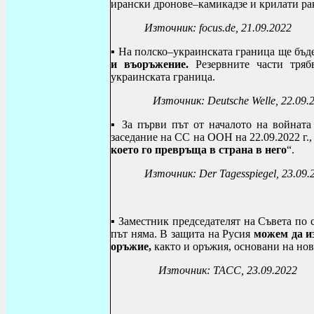
ирански дронове–камикадзе и крилати рак
Източник:
focus.de, 21.09.2022
▪ На полско–украинската граница ще бъд
и въоръжение.
Резервните части тряб
украинската граница.
Източник:
Deutsche Welle, 22.09.
▪ За първи път от началото на войнат
заседание на СС на ООН на 22.09.2022 г.,
което го превръща в страна в него
“.
Източник:
Der Tagesspiegel, 23.09.
▪ Заместник председателят на Съвета по
път няма. В защита на Русия
можем да и
оръжие,
както и оръжия, основани на но
Източник: ТАСС, 23.09.2022