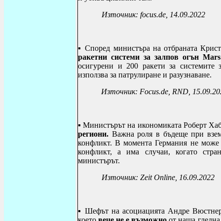
Източник:
focus.de, 14.09.2022
▪ Според министъра на отбраната Крис
ракетни системи за залпов огън Mar
осигурени и 200 ракети за системите 
използва за патрулиране и разузнаване.
Източник:
Focus.de, RND, 15.09.20
▪
Министърът на икономиката Роберт Хаб
региони.
Важна роля в бъдеще при взем
конфликт. В момента Германия не може 
конфликт, а има случаи, когато стра
министърът.
Източник:
Zeit Online, 16.09.2022
▪ Шефът на асоциацията Андре Вюстнер
което
вече не е възможно
от наша гледна