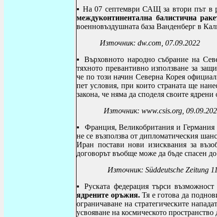
▪ На 07 септември САЩ за втори път в 
междуконтинентална балистична рак
военновъздушната база Ванденберг в Кали
Източник: dw.com, 07.09.2022
▪ Върховното народно събрание на Се
тяхното превантивно използване за защи
че по този начин Северна Корея официалн
пет условия, при които страната ще нане
закона, че няма да споделя своите ядрени
Източник: www.csis.org, 09.09.202
▪ Франция, Великобритания и Германия п
не се възползва от дипломатическия шанс
Иран постави нови изисквания за възоб
договорът въобще може да бъде спасен д
Източник:
Süddeutsche Zeitung 1
▪ Руската федерация търси възможнос
ядрените оръжия.
Тя е готова да подно
ограничаване на стратегическите напада
усвояване на космическото пространство 