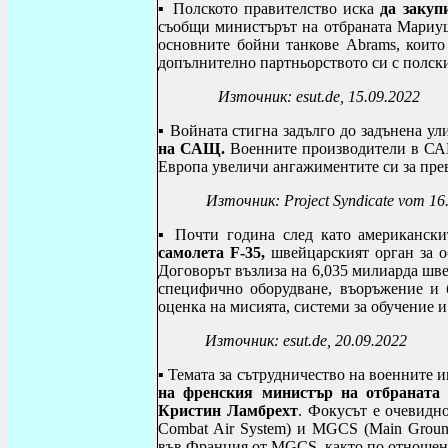
▪
Полското правителство иска
да закуп
съобщи министърът на отбраната Мариуш 
основните бойни танкове Abrams, коит
допълнително партньорството си с полски
Източник:
esut.de, 15.09.2022
▪
Войната стигна задълго до задънена ул
на САЩ.
Военните производители в САЩ
Европа увеличи ангажиментите си за пре
Източник:
Project Syndicate vom 16
▪
Почти година след като американски
самолета F-35,
швейцарският орган за 
Договорът възлиза на 6,035 милиарда шве
специфично оборудване, въоръжение и 
оценка на мисията, системи за обучение 
Източник:
esut.de, 20.09.2022
▪ Темата за сътрудничество на военните 
на френския министър на отбраната
Кристин Ламбрехт
.
Фокусът е очевидно
Combat Air System) и MGCS (Main Groun
във Франция от MGCS, както по отношени