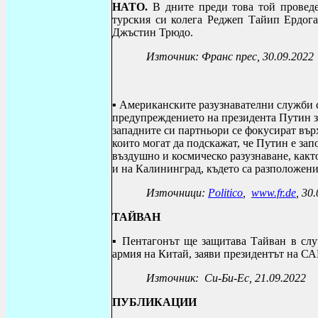
НАТО.
В дните преди това той проведе
турския си колега Реджеп Тайип Ердог
Джъстин Трюдо.
Източник: Франс прес, 30.09.2022
▪ Американските разузнавателни служби 
предупреждението на президента Путин за
западните си партньори се фокусират въ
които могат да подскажат, че Путин е за
въздушно и космическо разузнаване, какт
и на Калининград, където са разположени
Източници:
Politico
,
www.fr.de
, 30
ТАЙВАН
▪
Пентагонът ще защитава Тайван в слу
армия на Китай, заяви президентът на С
Източник:
Си-Би-Ес
, 21.09.2022
ПУБЛИКАЦИИ