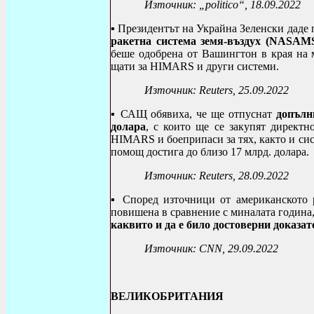
Източник:
„politico“
, 18.09.2022
▪ Президентът на Украйна Зеленски даде 
ракетна система земя-въздух (NASAM
беше одобрена от Вашингтон в края на 
щати за HIMARS и други системи.
Източник:
Reuters, 25.09.2022
▪
САЩ обявиха, че ще отпуснат
допълн
долара
, с които ще се закупят директн
HIMARS
и боеприпаси за тях, както и с
помощ достига до близо 17 млрд. долара.
Източник:
Reuters
, 28.09.2022
▪
Според източници от американското р
повишена в сравнение с миналата година
каквито и да е било достоверни доказат
Източник:
CNN
, 29.09.2022
ВЕЛИКОБРИТАНИЯ