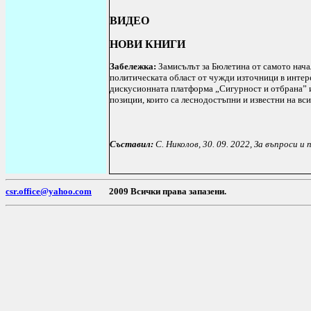
ВИДЕО
НОВИ КНИГИ
Забележка:
Замисълът за Бюлетина от самото нача
политическата област от чужди източници в интер
дискусионната платформа „Сигурност и отбрана” и 
позиции, които са леснодостъпни и известни на вс
Съставил:
С. Николов, 30.
09
. 202
2, За въпроси и
csr.office@yahoo.com
2009 Всички права запазени. П