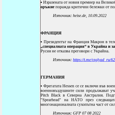
▪ Изразената от новия премиер на Велик
оръжие
поражда критични бележки от по
Източник:
heise.de
, 10.09.2022
ФРАНЦИЯ
▪ Президентът на Франция Макрон в тел
„специалната операция“ в Украйна и з
Русия не отказва преговори с Украйна.
Източник:
https://t.me/vzglyad_ru/6
ГЕРМАНИЯ
▪
Фрегатата Hessen се се включи във вое
военновъздушните сили продължават уч
Pitch Black в Северна Австралия. Подго
"Spearhead" на НАТО през следващат
многонационалната сухопътна част от си
Източник:
GFP 07 08 2022