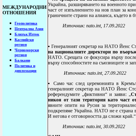
Украйна, разширяването на военното при
МЕЖДУНАРОДНИ
част от изпълнението на нов план за ко
ОТНОШЕНИЯ
граничните страни на алианса, където в 
Геополитика
Източник:
nato.int, 17.09.2022
Централна Азия
Близък Изток
Каспийски
регион
▪ Генералният секретар на НАТО Йенс Ст
Черноморски
на националните директори по въоръ
регион
НАТО. Срещата се фокусира върху после
Балкани
върху способностите на съюзниците и зап
Политика и
дипломация
Източник:
nato.int, 27.09.2022
▪
Само час след церемонията в Кремъл
генералният секретар на НАТО Йенс Стол
референдумите „фиктивни“ и заяви: „
Съ
никоя от тази територия като част о
явните опити на Русия за териториално
подкрепяме Украйна. НАТО не е страна 
И негова е отговорността да сложи край.“
Източник:
nato.int, 30.09.2022