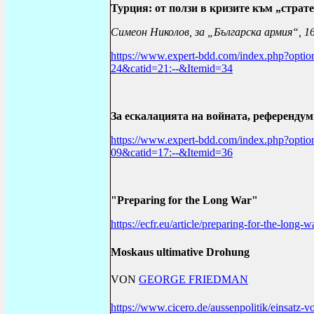
Турция: от ползи в кризите към „страт
Симеон Николов, за „Българска армия“, 16
https://www.expert-bdd.com/index.php?opti
24&catid=21:--&Itemid=34
За ескалацията на войната, референдум
https://www.expert-bdd.com/index.php?opti
09&catid=17:--&Itemid=36
"Preparing for the Long War"
https://ecfr.eu/article/preparing-for-the-long-w
Moskaus ultimative Drohung
VON
GEORGE FRIEDMAN
https://www.cicero.de/aussenpolitik/einsatz