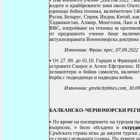
водите и крайбрежните зони около Охотс
единици бойна техника, включително 140
Русия, Беларус, Сирия, Индия, Китай, ка
Таджикистан, Алжир, Монголия, Лаос и Н
ВВС, изпробване на техника за противо
от предишното учение беше
включе
актуализираната Военноморска доктрина 
Източник: Франс прес, 07.09.2022
▪ От 27. 09. до 01.10. Гърция и Франци
островите Скирос и Агиос Ефстратиос. И
хеликоптери и бойни самолети, включит
борба с подводници и надводна война.
Източник: greekcitytimes.com, 30.0
БАЛКАНСКО–ЧЕРНОМОРСКИ РЕГ
▪ По време на посещението на турския п
въпросни, е било обсъдено и
сътруд
Сръбската страна иска да закупи турски 
се случи следващата година. По думите н