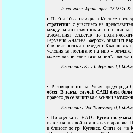
Източник: Франс прес, 15.09.2022
▪ На 9 и 10 септември в Киев се прове
стратегия“
с участието на представите
между които съветникът по национа
държавният секретар по политическ
Германия Аналена Баербок, бившият вър
бившият полски президент Квашневски и
условия за постигане на мир - оръжия,
можем да спечелим тази война“. Гласност
Източник
:
Kyiv Independent
,13.09.
▪ Ръководството на Русия предупред
обсег. В такъв случай САЩ биха били
правото да се защитава с всички възможн
Източник:
Der Tagesspiegel,15.09.
▪ По оценка на НАТО
Русия получава
използва във войната ирански дронове. Н
в близост до гр. Купянск. Счита се, че