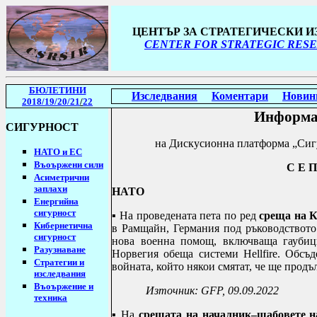
ЦЕНТЪР ЗА СТРАТЕГИЧЕСКИ 
CENTER FOR STRATEGIC RESE
БЮЛЕТИНИ
Изследвания
Коментари
Новин
2018/19
/20/21
/
22
Информа
СИГУРНОСТ
н
а Дискусионна платформа „Сиг
НАТО и ЕС
Въоържени сили
С Е П
Асиметрични
заплахи
НАТО
Енергийна
сигурност
▪ На проведената пета по ред
среща на К
Кибернетична
в Рамщайн, Германия под ръководството
сигурност
нова военна помощ, включваща гаубици
Разузнаване
Норвегия обеща системи
Hellfire
. Обсъд
Стратегии
и
войната, който някои смятат, че ще продъ
изследвания
Въоържение и
Източник:
GFP,
09.09.2022
техника
▪
На
срещата на началник–щабовете 