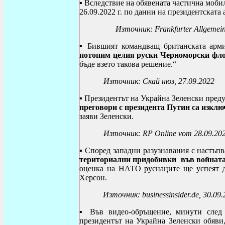
▪ Вследствие на обявената частична моб
26.09.2022 г. по данни на президентската
Източник:
Frankfurter Allgemei
▪ Бившият командващ британската арми
потопим целия руски Черноморски фло
бъде взето такова решение.“
Източник:
Скай нюз
, 27.09.2022
▪ Президентът на Украйна Зеленски предуп
преговори с президента Путин са изклю
заяви Зеленски.
Източник:
RP Online vom 28.09.20
▪ Според западни разузнавания с настъп
териториални придобивки във войната 
оценка на НАТО руснаците ще успеят д
Херсон.
Източник:
businessinsider.de
, 30.09
▪ Във видео-обръщение, минути след 
президентът на Украйна Зеленски обяви