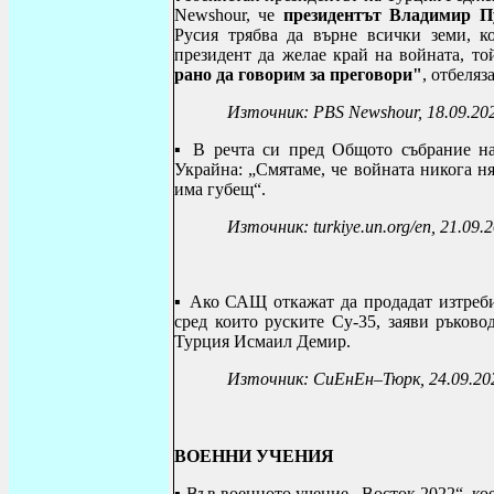
Newshour, че
президентът Владимир Пу
Русия трябва да върне всички земи, к
президент да желае край на войната, то
рано да говорим за преговори"
, отбеляз
Източник: PBS Newshour, 18.09.20
▪
В речта си пред Общото събрание н
Украйна: „Смятаме, че войната никога н
има губещ“.
Източник: turkiye.un.org/en, 21.09.
▪
Ако САЩ откажат да продадат изтреби
сред които руските Су-35, заяви ръков
Турция Исмаил Демир.
Източник: СиЕнЕн–Тюрк, 24.09.20
ВОЕННИ УЧЕНИЯ
▪ Във военното учение „Восток 2022“, кое