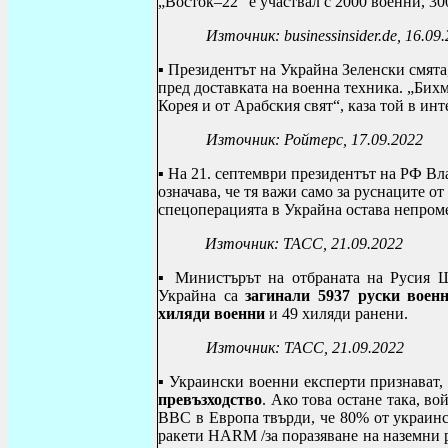
„Восток–22“ е участвал с 2000 военни, 30
Източник: businessinsider.de, 16.09
▪ Президентът на Украйна Зеленски смята
пред доставката на военна техника. „Би
Корея и от Арабския свят“, каза той в инт
Източник: Ройтерс, 17.09.2022
▪ На 21. септември президентът на РФ 
означава, че тя важи само за руснаците о
спецоперацията в Украйна остава непроме
Източник: ТАСС, 21.09.2022
▪ Министърът на отбраната на Русия 
Украйна са
загинали 5937 руски воен
хиляди военни
и 49 хиляди ранени.
Източник: ТАСС, 21.09.2022
▪ Украински военни експерти признават,
превъзходство
. Ако това остане така, в
ВВС в Европа твърди, че 80% от украинс
ракети
HARM
/за поразяване на наземни