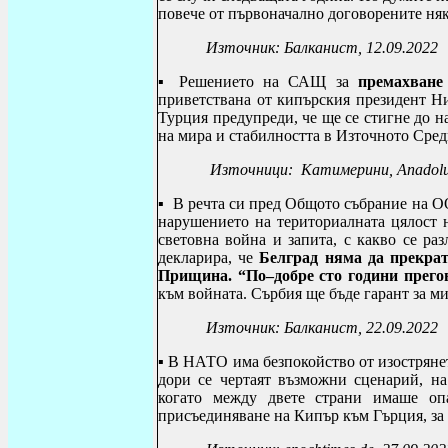
повече от първоначално договорените ня
Източник: Балканист, 12.09.2022
▪ Решението на САЩ за
премахване
приветствана от кипърския президент Ни
Турция предупреди, че ще се стигне до н
на мира и стабилността в Източното Сре
Източници: Катимерини, Anadolua
▪ В речта си пред Общото събрание на 
нарушението на териториалната цялост 
световна война и запита, с какво се ра
декларира, че
Белград няма да прекрат
Прищина. “По–добре сто години прегов
към войната. Сърбия ще бъде гарант за мир
Източник: Балканист, 22.09.2022
▪ В НАТО има безпокойство от изостряне
дори се чертаят възможни сценарий, на
когато между двете страни имаше оп
присъединяване на Кипър към Гърция, за 