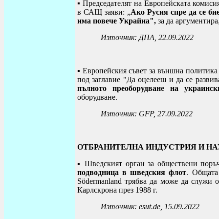
▪
Председателят на Европейската комиси
в САЩ заяви: „
Ако Русия спре да се бие
има повече Украйна",
за да аргументира
Източник: ДПА, 22.09.2022
▪
Европейския съвет за външна политика 
под заглавие "Да оцелееш и да се развив
пълното преоборудване на украинск
оборудване.
Източник:
GFP, 27.09.2022
ОТБРАНИТЕЛНА ИНДУСТРИЯ И Н
▪
Шведският орган за обществени по
подводница в шведския флот
. Общата
Södermanland трябва да може да служи 
Карлскрона през 1988 г.
Източник:
esut.de, 15.09.2022