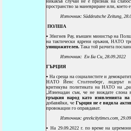
никакъв случай не е признак на слабос
пространство за маневриране или, което е
Източник:
Süddeutsche Zeitung
, 28
ПОЛША
▪ Збигнев Рау, външен министър на Пол
на тактически ядрени оръжия, НАТО тря
унищожителен.
Така той разчита послан
Източник:
Ен Би Си
, 28.09.2022
ГЪРЦИЯ
▪ На среща на социалистите и демократит
НАТО Йенс Столтенберг
,
лидерът 
критикува политиката на НАТО на „ра
„Изненадан съм, че не виждате слона 
гръцкия народ като изявленията на
добавяйки, че
Гърция не е видяла акти
провокации го оправдават.
Източник: greekcitytimes.com, 29.0
▪ На 29.09.2022 г. по време на церемо