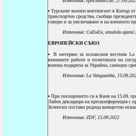
Източник: epochtimes.de, 27.09.202
▪ Турският военен контингент в Кипър от
транспортни средства, съобщи президент
говори и за увеличаване и на военното пр
Източник: СиЕнЕн,
anadolu ajansi
ЕВРОПЕЙСКИ СЪЮЗ
▪ В интервю за испанския вестник
La
външните работи и политиката на сиг
военна подкрепа за Украйна, санкции сре
Източник:
La Vanguardia
, 15.09.20
▪
При посещението си в Киев на 15.09. пр
Лайен декларира на пресконференция с пр
Зеленски постави редица конкретни иска
Източник:
ZDF, 15.09.2022